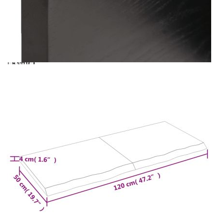
вноски на кредита.
Предоставената таблица е с информационна цел.
Добавете продукта в количката си с бутона "Добави в
количката" и при поръчка ще можете да изберете броя
вноски на кредита.
Когато плащате с NewPay, всъщност NewPay плаща
поръчката Ви вместо Вас. Вие я получавате и
разполагате с три начина да я платите към тях:
Отложено до 30 дни от момента на изпращане на
поръчката без оскъпяване. За покупки на стойност до
400 лв. / €204,52
Плащане на 4 вноски. Заплащате 20% от стойността на
поръчката си на момента с карта. Останалата сума се
разделя на 3 равни месечни вноски без оскъпяване. За
покупки на стойност до 1000 лв. / €511.31
Плащане на 6 вноски. Стойността на поръчката се
разпределя в 6 равни месечни вноски с оскъпяване. За
покупки на стойност до 2000 лв. / €1022.61