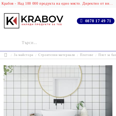
Крабов - Над 100 000 продукта на едно място. Директно от вносителя!
0878 17 49 71
За майстора
Строителни материали
Плотове
Плот за ба