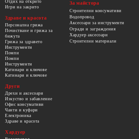
Отдих на открито
За майстора
Игри на закрито
Строителни консумативи
Водопровод
Здраве и красота
Аксесоари за инструменти
Персонална грижа
Огради и заграждения
Почистване и грижа за
Хардуер аксесоари
бижута
Строителни материали
Грижа за здравето
Инструменти
Помпи
Помпи
Инструменти
Катинари и ключове
Катинари и ключове
Други
Дрехи и аксесоари
Изкуство и забавление
Офис консумативи
Чанти и куфари
Електроника
Здраве и красота
Хардуер