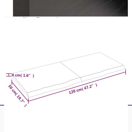
естествен продукт, дървото може да има възли и
несъвършенства, които ние запълваме с черни
пълнежи, за да осигурим гладък външен вид.
Цвят: Тъмнокафяв
Материал: Масивно дъбово дърво с тъмен
финиш
Общи размери: 120 x 50 x (2-4) см (Д x Ш x
Деб)
Макс. товароносимост с основна опора: 24
кг
Отличава се с жив ръб