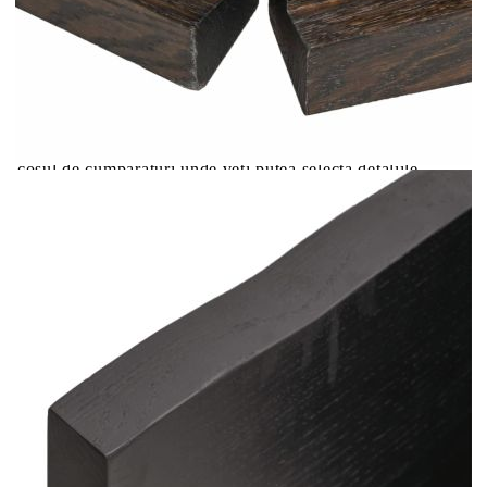
Цена на продукта:
€68.00
Extraction of information from credit institutions
Предоставената таблица е с информационна цел.
Добавете продукта в количката си с бутона "Добави в
количката" и при поръчка ще можете да изберете броя
вноски на кредита.
Acest tabel are caracter informativ. Adăugați produsul în
coșul de cumpărături unde veți putea selecta detaliile
cererii de creditare.
Предоставената таблица е с информационна цел.
Добавете продукта в количката си с бутона "Добави в
количката" и при поръчка ще можете да изберете броя
вноски на кредита.
Предоставената таблица е с информационна цел.
Добавете продукта в количката си с бутона "Добави в
количката" и при поръчка ще можете да изберете броя
вноски на кредита.
Предоставената таблица е с информационна цел.
Добавете продукта в количката си с бутона "Добави в
количката" и при поръчка ще можете да изберете броя