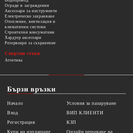
Водопровод
Огради и заграждения
Аксесоари за инструменти
Електрическо захранване
Отопление, вентилация и
климатични системи
Строителни консумативи
Хардуер аксесоари
Резервоари за съхранение
Спортни стоки
Атлетика
Бързи връзки
Начало
Условия за пазаруване
Вход
ВИП КЛИЕНТИ
Регистрация
КЗП
Купи на изплащане
Онлайн решаване на