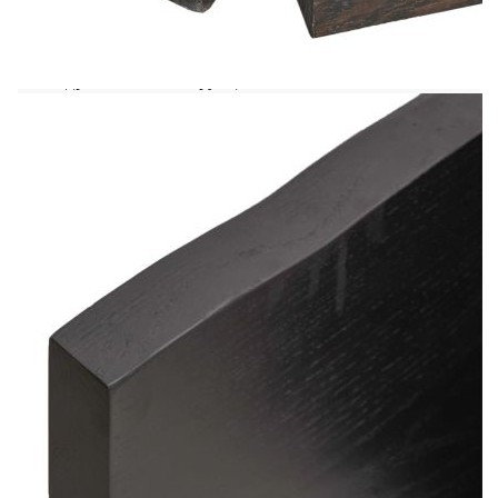
Планирате ли да обновите плотовете си у дома?
Този дървен плот за баня е перфектен избор!
Издръжлива конструкция: Този плот за баня е
изработен от масивна дъбова дървесина, която е
красив естествен материал. Дъбовата дървесина
има среднокафяв цвят и плътна структура, което
допринася за уникалния ѝ вид. Благодарение на
дизайна с панти, той може да се сгъва и
съхранява в тесни пространства.Разнообразни
приложения: Освен плот за баня, този дървен
плот може да се комбинира с различни основи
според вашите нужди. Може да се използва като
рафт, плот за шкаф, плот за бюро, плот за маса и
др.Обработена повърхност: Плотът за баня е
третиран с тъмна боя, така че е готов за
употреба, тъй като не е необходимо
допълнително покритие.Ръчно изработен с жив
ръб: Този плот за баня е ръчно изработен с жив
ръб. Тъй като възлите, пукнатините, леко
извитите форми и цветовите нюанси са част от
дъбовата дървесина, всеки плот за баня има
свой собствен уникален характер. Доставката е
на случаен принцип. Добре е да се знае:Като