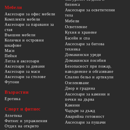
бизнеса
Мебели
Аксесоари за осветителни
Аксесоари за офис мебели
тела
Комплекти мебели
Мебели
Аксесоари за паравани за
Осветление
стая
Кухня и хранене
Външни мебели
Басейн и спа
Колички и островни
Аксесоари за битова
шкафове
техника
Маси
Домакински уреди
Пейки
Домакински пособия
Легла и аксесоари
Безопасност при пожар,
Аксесоари за дивани
наводнение и обгазяване
Аксесоари за маси
Аксесоари за столове
Спално бельо и артикули
Футони
Озеленяване
Двор и градина
Възрастни
Аксесоари за камини и
Еротика
печки на дърва
Камини
Спорт и фитнес
Чадъри за дъжд
Атлетика
Аварийна готовност
Фитнес и упражнения
Аксесоари за пушачи
Отдих на открито