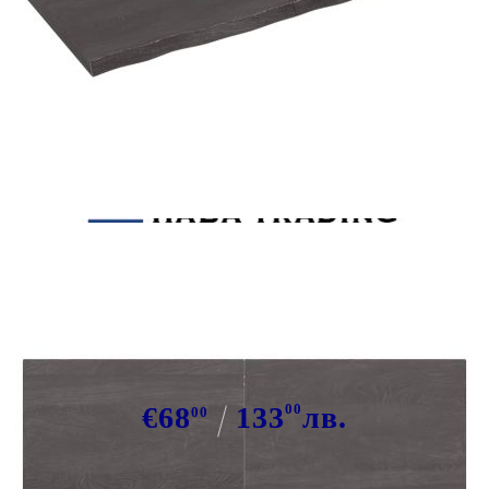
Tweet
Сподели
Плот за баня тъмнокафяв
120x50x(2-4)см обработено
масивно дърво
€68
133
00
лв.
00
В наличност: 30 бр.