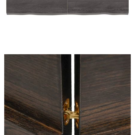
Време за доставка: 5 до 9 дни
Безплатна доставка до адрес при плащане по банков път
Цвят:
Тъмнокафяв
Материал:
Масивно дъбово дърво с тъмен
финиш
EAN code:
8720845834128
Общи размери:
120 x 50 x (2-4) см (Д x Ш x Деб)
Макс. товароносимост с основна
24 кг
опора:
Купи на изплащане
Credit calculator
Плот за баня тъмнокафяв 120x50x(2-4)см обработено
масивно дърво
Please select credit institution