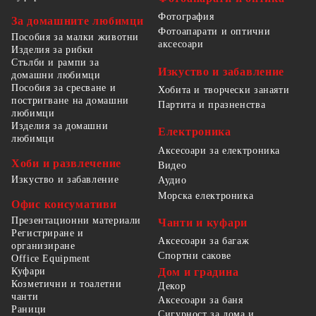
Фотография
За домашните любимци
Фотоапарати и оптични
Пособия за малки животни
аксесоари
Изделия за рибки
Стълби и рампи за
Изкуство и забавление
домашни любимци
Пособия за сресване и
Хобита и творчески занаяти
постригване на домашни
Партита и празненства
любимци
Изделия за домашни
Електроника
любимци
Аксесоари за електроника
Хоби и развлечение
Видео
Изкуство и забавление
Аудио
Морска електроника
Офис консумативи
Презентационни материали
Чанти и куфари
Регистриране и
Аксесоари за багаж
организиране
Спортни сакове
Office Equipment
Куфари
Дом и градина
Козметични и тоалетни
Декор
чанти
Аксесоари за баня
Раници
Сигурност за дома и