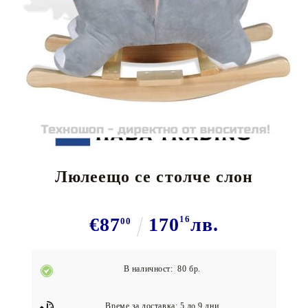
Tweet
Сподели
Люлеещо се столче слон
€87
170
16
лв.
00
В наличност: 80 бр.
Време за доставка: 5 до 9 дни