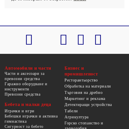
Автомобили и части
Бизнес и
Части и аксесоари за
промишленост
превозни средства
Ресторантьорство
Гаражно оборудване и
Обработка на материали
инструменти
Търговия на дребно
Превозни средства
Маркетинг и реклама
Бебета и малки деца
Детектиращи устройства
Табели
Играчки и игри
Бебешки играчки и активна
Агрикултура
гимнастика
Горско стопанство и
Сигурност за бебето
дърводобив