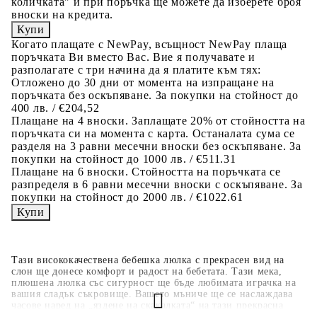
количката" и при поръчка ще можете да изберете броя
вноски на кредита.
Когато плащате с NewPay, всъщност NewPay плаща
поръчката Ви вместо Вас. Вие я получавате и
разполагате с три начина да я платите към тях:
Отложено до 30 дни от момента на изпращане на
поръчката без оскъпяване. За покупки на стойност до
400 лв. / €204,52
Плащане на 4 вноски. Заплащате 20% от стойността на
поръчката си на момента с карта. Останалата сума се
разделя на 3 равни месечни вноски без оскъпяване. За
покупки на стойност до 1000 лв. / €511.31
Плащане на 6 вноски. Стойността на поръчката се
разпределя в 6 равни месечни вноски с оскъпяване. За
покупки на стойност до 2000 лв. / €1022.61
Тази висококачествена бебешка люлка с прекрасен вид на
слон ще донесе комфорт и радост на бебетата. Тази мека,
плюшена люлка със сигурност ще бъде любимата играчка на
вашия сладък съкровище. Вашето мъниче ще се наслаждава
часове наред на „яздене на скакалката“ на тази прекрасна
люлка. Седалката на бебешката люлка е добре подплатена за