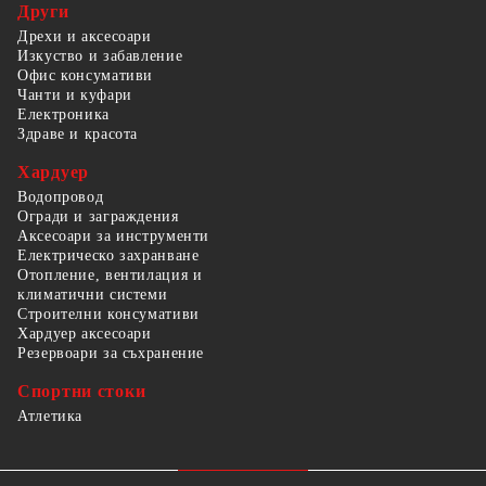
Други
Дрехи и аксесоари
Изкуство и забавление
Офис консумативи
Чанти и куфари
Електроника
Здраве и красота
Хардуер
Водопровод
Огради и заграждения
Аксесоари за инструменти
Електрическо захранване
Отопление, вентилация и
климатични системи
Строителни консумативи
Хардуер аксесоари
Резервоари за съхранение
Спортни стоки
Атлетика