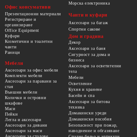
Морска електроника
Офис консумативи
Презентационни материали
Чанти и куфари
Регистриране и
Аксесоари за багаж
организиране
Спортни сакове
Office Equipment
Куфари
Дом и градина
Козметични и тоалетни
Декор
чанти
Аксесоари за баня
Раници
Сигурност за дома и
бизнеса
Мебели
Аксесоари за осветителни
Аксесоари за офис мебели
тела
Комплекти мебели
Мебели
Аксесоари за паравани за
Осветление
стая
Кухня и хранене
Външни мебели
Басейн и спа
Колички и островни
Аксесоари за битова
шкафове
техника
Маси
Домакински уреди
Пейки
Домакински пособия
Легла и аксесоари
Безопасност при пожар,
Аксесоари за дивани
наводнение и обгазяване
Аксесоари за маси
Аксесоари за столове
Спално бельо и артикули