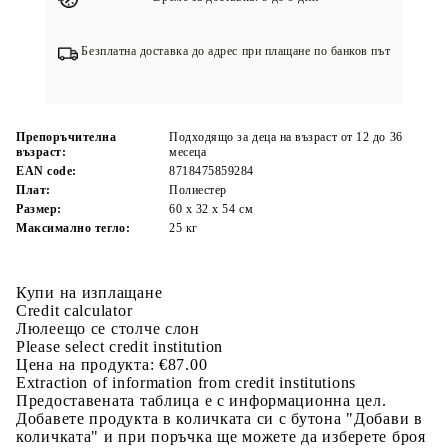
Безплатна доставка до адрес при плащане по банков път
Препоръчителна
Подходящо за деца на възраст от 12 до 36
възраст:
месеца
EAN code:
8718475859284
Плат:
Полиестер
Размер:
60 x 32 x 54 см
Максимално тегло:
25 кг
Купи на изплащане
Credit calculator
Люлеещо се столче слон
Please select credit institution
Цена на продукта:
€87.00
Extraction of information from credit institutions
Предоставената таблица е с информационна цел.
Добавете продукта в количката си с бутона "Добави в
количката" и при поръчка ще можете да изберете броя