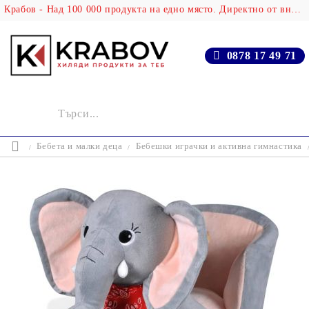
Крабов - Над 100 000 продукта на едно място. Директно от вносителя!
0878 17 49 71
Бебета и малки деца
Бебешки играчки и активна гимнастика