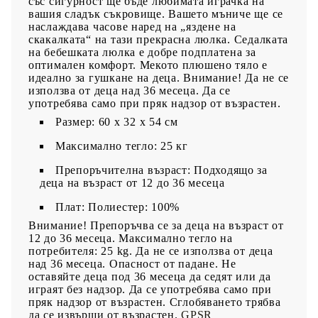
със сигурност ще бъде любимата играчка на
вашия сладък съкровище. Вашето мъниче ще се
наслаждава часове наред на „яздене на
скакалката“ на тази прекрасна люлка. Седалката
на бебешката люлка е добре подплатена за
оптимален комфорт. Мекото плюшено тяло е
идеално за гушкане на деца. Внимание! Да не се
използва от деца над 36 месеца. Да се
употребява само при пряк надзор от възрастен.
Размер: 60 x 32 x 54 см
Максимално тегло: 25 кг
Препоръчителна възраст: Подходящо за
деца на възраст от 12 до 36 месеца
Плат: Полиестер: 100%
Внимание! Препоръчва се за деца на възраст от
12 до 36 месеца. Максимално тегло на
потребителя: 25 kg. Да не се използва от деца
над 36 месеца. Опасност от падане. Не
оставяйте деца под 36 месеца да седят или да
играят без надзор. Да се употребява само при
пряк надзор от възрастен. Сглобяването трябва
да се извърши от възрастен.
GPSR