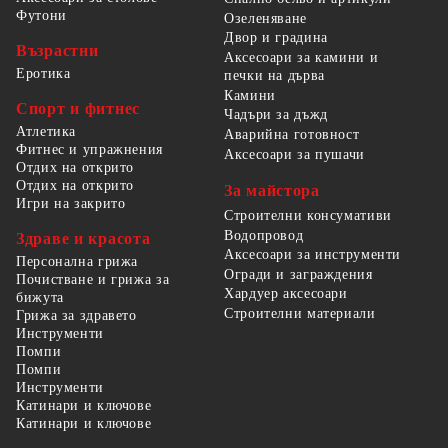
Футони
Озеленяване
Двор и градина
Възрастни
Аксесоари за камини и
Еротика
печки на дърва
Камини
Спорт и фитнес
Чадъри за дъжд
Атлетика
Аварийна готовност
Фитнес и упражнения
Аксесоари за пушачи
Отдих на открито
Отдих на открито
За майстора
Игри на закрито
Строителни консумативи
Водопровод
Здраве и красота
Аксесоари за инструменти
Персонална грижа
Огради и заграждения
Почистване и грижа за
Хардуер аксесоари
бижута
Строителни материали
Грижа за здравето
Инструменти
Помпи
Помпи
Инструменти
Катинари и ключове
Катинари и ключове