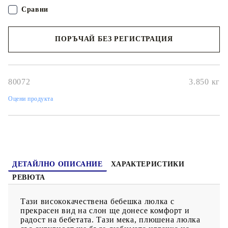
оптимален комфорт. Мекото плюшено тяло е идеално за
Сравни
гушкане на деца. Внимание! Да не се използва от деца над
36 месеца. Да се употребява само при пряк надзор от
възрастен. Внимание! Препоръчва се за деца на възраст от 12
ПОРЪЧАЙ БЕЗ РЕГИСТРАЦИЯ
до 36 месеца. Максимално тегло на потребителя: 25 kg. Да не
се използва от деца над 36 месеца. Опасност от падане. Не
оставяйте деца под 36 месеца да седят или да играят без
Наш представител ще се свърже с Вас в рамките на работния ден!
надзор. Да се употребява само при пряк надзор от възрастен.
Сглобяването трябва да се извърши от възрастен.
GPSR
80072
3.850
кг
Оцени продукта
ДЕТАЙЛНО ОПИСАНИЕ
ХАРАКТЕРИСТИКИ
РЕВЮТА
Тази висококачествена бебешка люлка с
прекрасен вид на слон ще донесе комфорт и
радост на бебетата. Тази мека, плюшена люлка