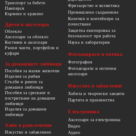
Транспорт за бебето
Фризьорство и козметика
Памперси
Промишлено съхранение
Кърмене и хранене
Колички и контейнери за
Дрехи и аксесоари
почистване
Защитна екипировка за
Облекло
безопасност при работа
Аксесоари за облекло
Костюми и аксесоари
Наука и лаборатории
Ръчни чанти, портфейли и
куфари
Фотоапарати и оптика
Фотография
За домашните любимци
Фотоапарати и оптични
Пособия за малки животни
аксесоари
Изделия за рибки
Стълби и рампи за
Изкуство и забавление
домашни любимци
Пособия за сресване и
Хобита и творчески занаяти
постригване на домашни
Партита и празненства
любимци
Изделия за домашни
Електроника
любимци
Аксесоари за електроника
Хоби и развлечение
Видео
Изкуство и забавление
Аудио