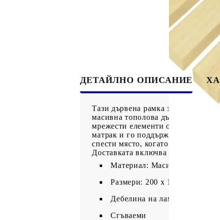
ДЕТАЙЛНО ОПИСАНИЕ
ХА
Тази дървена рамка за легло е ид
масивна тополова дървесина, тази
мрежести елементи отстрани, коет
матрак и го поддържат в добра фор
спести място, когато не се използ
Доставката включва само рамки за 
Материал: Масивна тополова
Размери: 200 x 100 см (Д x Ш
Дебелина на ламелите: 12 мм
Сгъваеми