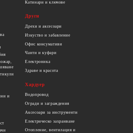
Катинари и ключове
Други
Дрехи и аксесоари
ова
Изкуство и забавление
Офис консумативи
и
Чанти и куфари
бия
пожар,
Електроника
азяване
Здраве и красота
ртикули
Хардуер
Водопровод
ини и
Огради и заграждения
Аксесоари за инструменти
Електрическо захранване
ст
Отопление, вентилация и
ачи