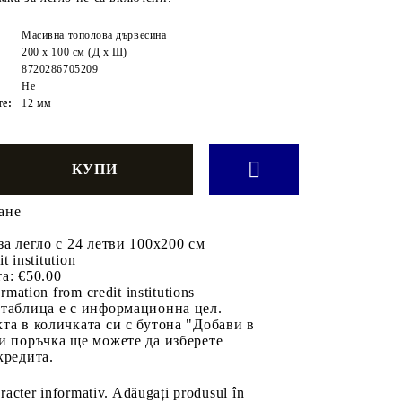
Масивна тополова дървесина
200 x 100 см (Д x Ш)
8720286705209
Не
те:
12 мм
ане
за легло с 24 летви 100x200 см
it institution
а:
€50.00
rmation from credit institutions
 таблица е с информационна цел.
та в количката си с бутона "Добави в
и поръчка ще можете да изберете
кредита.
aracter informativ. Adăugați produsul în