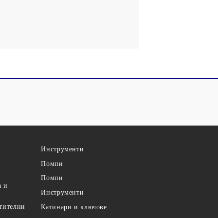
Инструменти
Помпи
Помпи
а и
Инструменти
етителни
Катинари и ключове