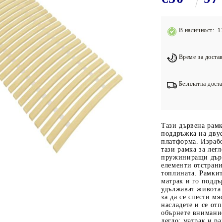
Подложки за фитнес уреди
В
Лостове за набиране
В наличност: 1
Силови кули
Йога и пилатес
Време за достав
Безплатна доста
Тази дървена рамк
поддръжка на двуе
платформа. Израбо
тази рамка за лег
пружиниращи дърв
елементи отстрани
топлината. Рамкит
матрак и го поддъ
удължават живота 
за да се спести мя
насладете и се отп
обърнете внимание
легло; матрак и р