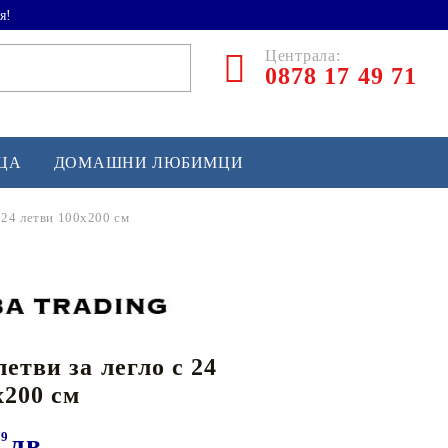
я!
Централа:
0878 17 49 71
ЕЦА
ДОМАШНИ ЛЮБИМЦИ
с 24 летви 100x200 см
ТЛЕТИКА
аскетбол
кс и бойни изкуства
етви за легло с 24
йзбол и софтбол
x200 см
кей и лакрос
сновно спортно оборудване
79
лв.