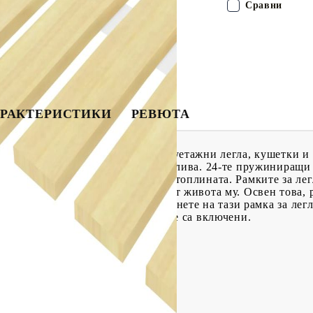
Сравни
РАКТЕРИСТИКИ
РЕВЮТА
еално решение за поддръжка на двуетажни легла, кушетки и 
 рамка за легло е здрава и издръжлива. 24-те пружиниращи
о осигурява добро разсейване на топлината. Рамките за ле
ма, като по този начин удължават живота му. Освен това, ра
ва. Просто се насладете и се отпуснете на тази рамка за ле
легло; матрак и рамка за легло не са включени.
 дървесина
)