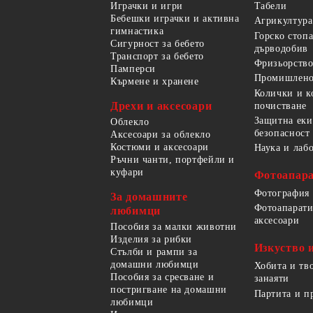
Играчки и игри
Табели
Бебешки играчки и активна
Агрикултура
гимнастика
Горско стоп
Сигурност за бебето
дърводобив
Транспорт за бебето
Фризьорство
Памперси
Промишлено
Кърмене и хранене
Колички и к
Дрехи и аксесоари
почистване
Защитна еки
Облекло
безопасност
Аксесоари за облекло
Костюми и аксесоари
Наука и лаб
Ръчни чанти, портфейли и
куфари
Фотоапара
Фотография
За домашните
Фотоапарати
любимци
аксесоари
Пособия за малки животни
Изделия за рибки
Изкуство 
Стълби и рампи за
домашни любимци
Хобита и тв
Пособия за сресване и
занаяти
постригване на домашни
Партита и п
любимци