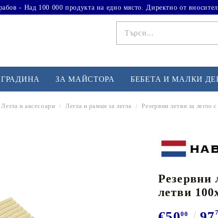
рабов - Над 100 000 продукта на едно място. Директно от вносител
 ГРАДИНА
ЗА МАЙСТОРА
БЕБЕТА И МАЛКИ Д
Легла и аксесоари
Легла и рамки за легла
Резервни летви за легло 
ФИТНЕС УПРАЖНЕНИЯ
А
Вдигане на тежести
Б
Кардио
Бо
любимци
Резервни л
Йога и пилатес
Бе
летви 100
Лежанки за упражнения
Хо
Тренажори за баланс
О
€50
97
00