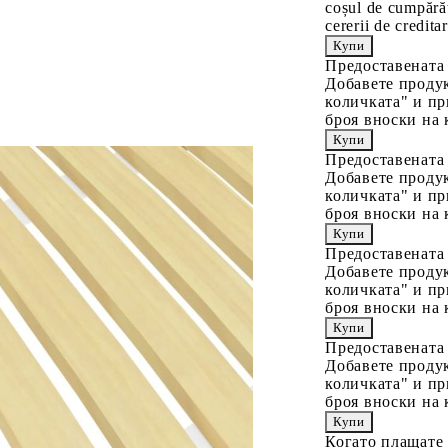
coșul de cumpărăt
cererii de creditar
Предоставената
Добавете продук
количката" и пр
броя вноски на 
Предоставената
Добавете продук
количката" и пр
броя вноски на 
Предоставената
Добавете продук
количката" и пр
броя вноски на 
Предоставената
Добавете продук
количката" и пр
броя вноски на 
Когато плащате