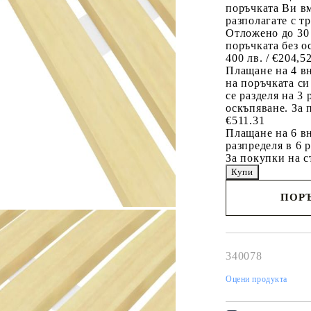
поръчката Ви вм
разполагате с т
Отложено до 30
поръчката без о
400 лв. / €204,5
Плащане на 4 в
на поръчката си
се разделя на 3
оскъпяване. За 
€511.31
Плащане на 6 вн
разпределя в 6 
За покупки на с
ПОРЪ
Наш представител 
свърже с Вас в рам
работния ден!
340078
Оцени продукта