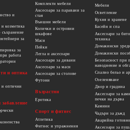
Комплекти мебели
Мебели
Аксесоари за паравани за
Осветление
анство и
стая
Кухня и хранене
Външни мебели
 и козметика
Басейн и спа
Колички и островни
 съхранение
Аксесоари за бит
шкафове
онтейнери за
техника
Маси
Домакински уред
Пейки
пировка за
Домакински посо
Легла и аксесоари
 при работа
Безопасност при 
Аксесоари за дивани
оратории
наводнение и обг
Аксесоари за маси
ти и оптика
Спално бельо и а
Аксесоари за столове
Озеленяване
Футони
 и оптични
Двор и градина
Възрастни
Аксесоари за кам
печки на дърва
Еротика
и забавление
Камини
орчески
Спорт и фитнес
Чадъри за дъжд
Атлетика
Аварийна готовно
разненства
Фитнес и упражнения
Аксесоари за пуш