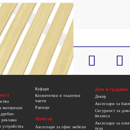
Куфари
Дом и градина
ност
Козметични и тоалетни
Декор
чанти
рство
Аксесоари за баня
Раници
а материали
Сигурност за дом
 дребно
бизнеса
Мебели
 реклама
Аксесоари за осв
 устройства
Аксесоари за офис мебели
тела