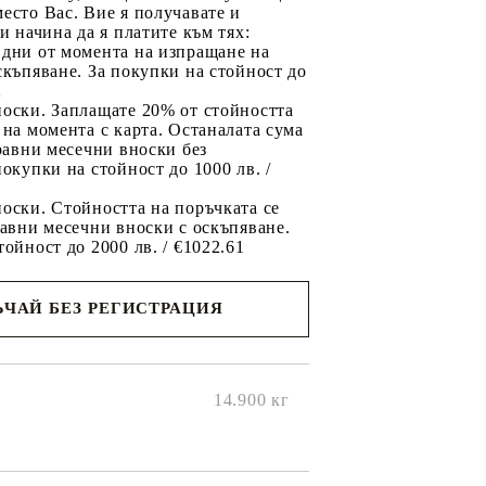
есто Вас. Вие я получавате и
ри начина да я платите към тях:
 дни от момента на изпращане на
скъпяване. За покупки на стойност до
2
носки. Заплащате 20% от стойността
 на момента с карта. Останалата сума
 равни месечни вноски без
покупки на стойност до 1000 лв. /
оски. Стойността на поръчката се
равни месечни вноски с оскъпяване.
тойност до 2000 лв. / €1022.61
ЧАЙ БЕЗ РЕГИСТРАЦИЯ
ще се
ките на
14.900
кг