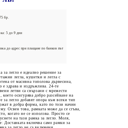
олейбол
75 бр.
ка: 5 до 9 дни
вка до адрес при плащане по банков път
а за легло е идеално решение за
тажни легла, кушетки и легла с
тена от масивна тополова дървесина,
ло е здрава и издръжлива. 24-те
ени летви са свързани с мрежести
, което осигурява добро разсейване на
е за легло добавят опора към всеки тип
ржат в добра форма, като по този начин
му. Освен това, рамката може да се сгъва,
сто, когато не се използва. Просто се
уснете на тази рамка за легло. Моля,
: Доставката включва само рамки за
амка за легло не са включени.