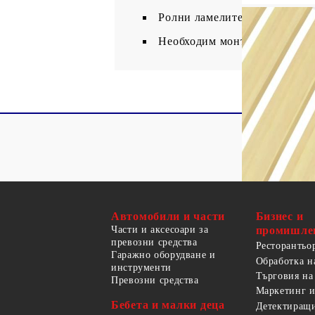
Ролни ламелите с извивка
Необходим монтаж: Не
Автомобили и части
Бизнес и
Части и аксесоари за
промишле
превозни средства
Ресторантьо
Гаражно оборудване и
Обработка н
инструменти
Търговия на
Превозни средства
Маркетинг и
Бебета и малки деца
Детектиращи