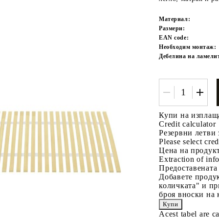
Материал:
Размери:
EAN code:
Необходим монтаж:
Дебелина на ламели
Tweet
одели
Купи на изплащ
Credit calculator
Резервни летви 
Please select cred
Цена на продукт
Extraction of info
Предоставената
Добавете продук
количката" и пр
броя вноски на 
Acest tabel are c