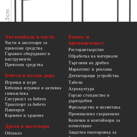
Автомобили и части
Бизнес и
Части и аксесоари за
промишленост
превозни средства
Ресторантьорство
Гаражно оборудване и
Обработка на материали
инструменти
Търговия на дребно
Превозни средства
Маркетинг и реклама
Бебета и малки деца
Детектиращи устройства
Табели
Играчки и игри
Бебешки играчки и активна
Агрикултура
гимнастика
Горско стопанство и
Сигурност за бебето
дърводобив
Транспорт за бебето
Фризьорство и козметика
Памперси
Промишлено съхранение
Кърмене и хранене
Колички и контейнери за
Дрехи и аксесоари
почистване
Защитна екипировка за
Облекло