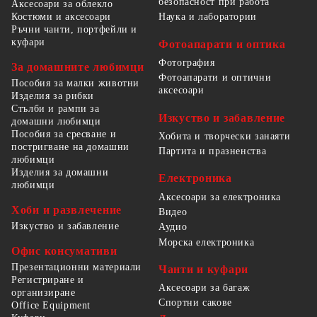
безопасност при работа
Аксесоари за облекло
Костюми и аксесоари
Наука и лаборатории
Ръчни чанти, портфейли и
куфари
Фотоапарати и оптика
Фотография
За домашните любимци
Фотоапарати и оптични
Пособия за малки животни
аксесоари
Изделия за рибки
Стълби и рампи за
Изкуство и забавление
домашни любимци
Пособия за сресване и
Хобита и творчески занаяти
постригване на домашни
Партита и празненства
любимци
Изделия за домашни
Електроника
любимци
Аксесоари за електроника
Хоби и развлечение
Видео
Изкуство и забавление
Аудио
Морска електроника
Офис консумативи
Презентационни материали
Чанти и куфари
Регистриране и
Аксесоари за багаж
организиране
Спортни сакове
Office Equipment