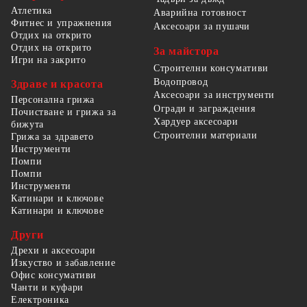
Атлетика
Аварийна готовност
Фитнес и упражнения
Аксесоари за пушачи
Отдих на открито
Отдих на открито
За майстора
Игри на закрито
Строителни консумативи
Водопровод
Здраве и красота
Аксесоари за инструменти
Персонална грижа
Огради и заграждения
Почистване и грижа за
Хардуер аксесоари
бижута
Строителни материали
Грижа за здравето
Инструменти
Помпи
Помпи
Инструменти
Катинари и ключове
Катинари и ключове
Други
Дрехи и аксесоари
Изкуство и забавление
Офис консумативи
Чанти и куфари
Електроника