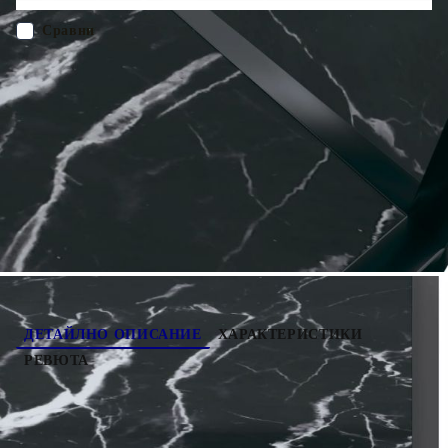
Нещо повече, рафтът осигурява допълнително място за
съхранение на вашите принадлежности.
Сравни
ПОРЪЧАЙ БЕЗ РЕГИСТРАЦИЯ
Наш представител ще се свърже с Вас в рамките на работния ден!
331709
19.650
кг
Оцени продукта
ДЕТАЙЛНО ОПИСАНИЕ
ХАРАКТЕРИСТИКИ
РЕВЮТА
Тази конзолна маса е идеална за внасяне на
семпло, но стилно присъствие към вашето
жилищно пространство. Тази странична маса е