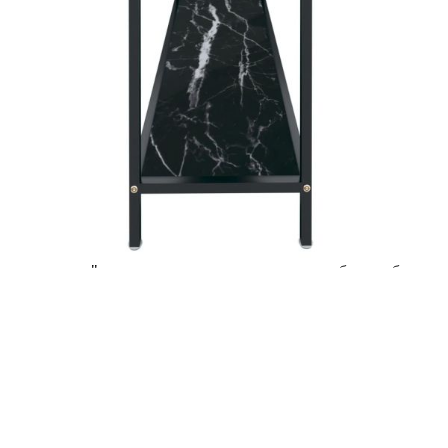
количката" и при поръчка ще можете да изберете броя
вноски на кредита.
Acest tabel are caracter informativ. Adăugați produsul în
coșul de cumpărături unde veți putea selecta detaliile
cererii de creditare.
Предоставената таблица е с информационна цел.
Добавете продукта в количката си с бутона "Добави в
количката" и при поръчка ще можете да изберете броя
вноски на кредита.
Предоставената таблица е с информационна цел.
Добавете продукта в количката си с бутона "Добави в
количката" и при поръчка ще можете да изберете броя
вноски на кредита.
Предоставената таблица е с информационна цел.
Добавете продукта в количката си с бутона "Добави в
количката" и при поръчка ще можете да изберете броя
вноски на кредита.
Предоставената таблица е с информационна цел.
Добавете продукта в количката си с бутона "Добави в