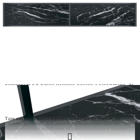
количката" и при поръчка ще можете да изберете броя
вноски на кредита.
Когато плащате с NewPay, всъщност NewPay плаща
поръчката Ви вместо Вас. Вие я получавате и
разполагате с три начина да я платите към тях:
Отложено до 30 дни от момента на изпращане на
поръчката без оскъпяване. За покупки на стойност до
400 лв. / €204,52
Плащане на 4 вноски. Заплащате 20% от стойността на
поръчката си на момента с карта. Останалата сума се
разделя на 3 равни месечни вноски без оскъпяване. За
покупки на стойност до 1000 лв. / €511.31
Плащане на 6 вноски. Стойността на поръчката се
разпределя в 6 равни месечни вноски с оскъпяване. За
покупки на стойност до 2000 лв. / €1022.61
Тази конзолна маса е идеална за внасяне на семпло, но
стилно присъствие към вашето жилищно пространство. Тази
странична маса е изработена от закалено стъкло и прахово
боядисана стомана, което я прави изключително здрава и
стабилна. Крайната маса се почиства лесно с влажна кърпа.