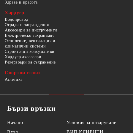
Здраве и красота
Хардуер
Водопровод
Огради и заграждения
Аксесоари за инструменти
Електрическо захранване
Отопление, вентилация и
климатични системи
Строителни консумативи
Хардуер аксесоари
Резервоари за съхранение
Спортни стоки
Атлетика
Бързи връзки
Начало
Условия за пазаруване
Вход
ВИП КЛИЕНТИ