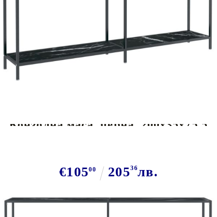
Tweet
Сподели
Конзолна маса, черна, 200x35x75,5
cм, закалено стъкло
€105
205
36
лв.
00
В наличност: 4 бр.