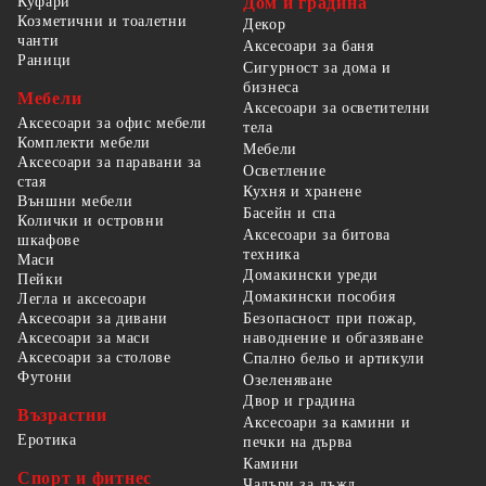
Куфари
Дом и градина
Козметични и тоалетни
Декор
чанти
Аксесоари за баня
Раници
Сигурност за дома и
бизнеса
Мебели
Аксесоари за осветителни
Аксесоари за офис мебели
тела
Комплекти мебели
Мебели
Аксесоари за паравани за
Осветление
стая
Кухня и хранене
Външни мебели
Басейн и спа
Колички и островни
Аксесоари за битова
шкафове
техника
Маси
Домакински уреди
Пейки
Домакински пособия
Легла и аксесоари
Безопасност при пожар,
Аксесоари за дивани
наводнение и обгазяване
Аксесоари за маси
Аксесоари за столове
Спално бельо и артикули
Футони
Озеленяване
Двор и градина
Възрастни
Аксесоари за камини и
Еротика
печки на дърва
Камини
Спорт и фитнес
Чадъри за дъжд