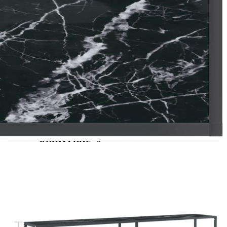
изработена от закалено стъкло и прахово
боядисана стомана, което я прави изключително
здрава и стабилна. Крайната маса се почиства
лесно с влажна кърпа. Нещо повече, рафтът
осигурява допълнително място за съхранение на
вашите принадлежности.
Цвят: Черен
Материал: Закалено стъкло, прахово
боядисана стомана
Размери: 200 x 35 x 75,5 см (Д x Ш x В)
Необходим е монтаж
ВНИМАНИЕ:
За да се предотврати
преобръщане, този продукт трябва да се
използва с предоставената приставка за стена