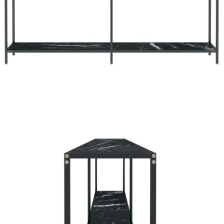
Време за доставка: 5 до 9 дни
Безплатна доставка до адрес при плащане по банков път
Цвят:
Черен
Материал:
Закалено стъкло, прахово боядисана стомана
Размери:
200 x 35 x 75,5 см (Д x Ш x В)
EAN code:
8720286463062
Купи на изплащане
Credit calculator
Конзолна маса, черна, 200x35x75,5 cм, закалено
стъкло
Please select credit institution
Цена на продукта:
€105.00
Extraction of information from credit institutions
Предоставената таблица е с информационна цел.
Добавете продукта в количката си с бутона "Добави в