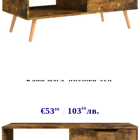
Tweet
Сподели
Кафе маса, опушен дъб,
100x49,5x43 см, инженерно дърво
€53
103
66
лв.
00
В наличност: 46 бр.