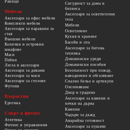
Раници
Сигурност за дома и
бизнеса
Мебели
Аксесоари за осветителни
Аксесоари за офис мебели
тела
Комплекти мебели
Мебели
Аксесоари за паравани за
Осветление
стая
Кухня и хранене
Външни мебели
Басейн и спа
Колички и островни
Аксесоари за битова
шкафове
техника
Маси
Домакински уреди
Пейки
Домакински пособия
Легла и аксесоари
Безопасност при пожар,
Аксесоари за дивани
наводнение и обгазяване
Аксесоари за маси
Аксесоари за столове
Спално бельо и артикули
Футони
Озеленяване
Двор и градина
Възрастни
Аксесоари за камини и
Еротика
печки на дърва
Камини
Спорт и фитнес
Чадъри за дъжд
Атлетика
Аварийна готовност
Фитнес и упражнения
Аксесоари за пушачи