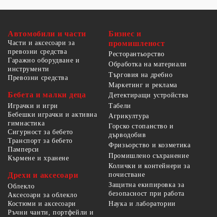
Автомобили и части
Бизнес и
Части и аксесоари за
промишленост
превозни средства
Ресторантьорство
Гаражно оборудване и
Обработка на материали
инструменти
Търговия на дребно
Превозни средства
Маркетинг и реклама
Бебета и малки деца
Детектиращи устройства
Табели
Играчки и игри
Бебешки играчки и активна
Агрикултура
гимнастика
Горско стопанство и
Сигурност за бебето
дърводобив
Транспорт за бебето
Фризьорство и козметика
Памперси
Промишлено съхранение
Кърмене и хранене
Колички и контейнери за
Дрехи и аксесоари
почистване
Защитна екипировка за
Облекло
безопасност при работа
Аксесоари за облекло
Костюми и аксесоари
Наука и лаборатории
Ръчни чанти, портфейли и