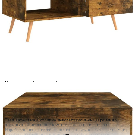
Добавете продукта в количката си с бутона "Добави в
количката" и при поръчка ще можете да изберете броя
вноски на кредита.
Когато плащате с NewPay, всъщност NewPay плаща
поръчката Ви вместо Вас. Вие я получавате и
разполагате с три начина да я платите към тях:
Отложено до 30 дни от момента на изпращане на
поръчката без оскъпяване. За покупки на стойност до
400 лв. / €204,52
Плащане на 4 вноски. Заплащате 20% от стойността на
поръчката си на момента с карта. Останалата сума се
разделя на 3 равни месечни вноски без оскъпяване. За
покупки на стойност до 1000 лв. / €511.31
Плащане на 6 вноски. Стойността на поръчката се
разпределя в 6 равни месечни вноски с оскъпяване. За
покупки на стойност до 2000 лв. / €1022.61
Тази кафе маса е отлично декоративно и същевременно
практично допълнение към интериора на вашия хол.
Изработена от качествено инженерно дърво, тази холна маса
е здрава, издръжлива и универсална. В допълнение,