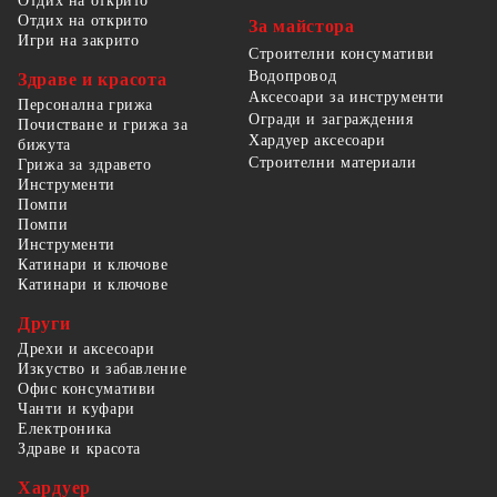
Отдих на открито
Отдих на открито
За майстора
Игри на закрито
Строителни консумативи
Водопровод
Здраве и красота
Аксесоари за инструменти
Персонална грижа
Огради и заграждения
Почистване и грижа за
Хардуер аксесоари
бижута
Строителни материали
Грижа за здравето
Инструменти
Помпи
Помпи
Инструменти
Катинари и ключове
Катинари и ключове
Други
Дрехи и аксесоари
Изкуство и забавление
Офис консумативи
Чанти и куфари
Електроника
Здраве и красота
Хардуер