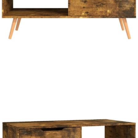
Време за доставка: 5 до 9 дни
Безплатна доставка до адрес при плащане по банков път
Цвят:
Опушен дъб
Материал:
Инженерно дърво, МДФ
Размери:
100 x 49,5 x 43 cм (Ш x Д x В)
EAN code:
8720286343920
Необходимо сглобяване:
Да
Купи на изплащане
Credit calculator
Кафе маса, опушен дъб, 100x49,5x43 см, инженерно
дърво
Please select credit institution
Цена на продукта:
€53.00
Extraction of information from credit institutions
Предоставената таблица е с информационна цел.