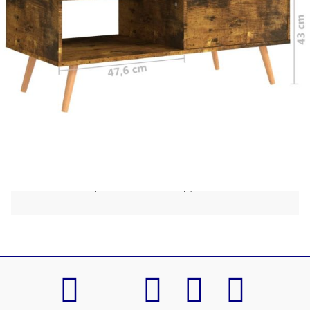
интериора на вашия хол. Изработена от
качествено инженерно дърво, тази холна маса е
здрава, издръжлива и универсална. В
допълнение, страничната масичка осигурява
достатъчно място за съхранение на вашите
предмети организирани и на достъпно място.
Осъвременете вашия интериор с тази елегантна
маса!
Цвят: Опушен дъб
Материал: Инженерно дърво, МДФ
Размери: 100 x 49,5 x 43 cм (Ш x Д x В)
Необходимо сглобяване: Да