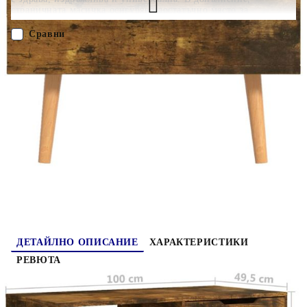
страничната масичка осигурява достатъчно място за
съхранение на вашите предмети организирани и на достъпно
място. Осъвременете вашия интериор с тази елегантна маса!
Сравни
ПОРЪЧАЙ БЕЗ РЕГИСТРАЦИЯ
Наш представител ще се свърже с Вас в рамките на работния ден!
326794
19.750
кг
Оцени продукта
ДЕТАЙЛНО ОПИСАНИЕ
ХАРАКТЕРИСТИКИ
РЕВЮТА
Тази кафе маса е отлично декоративно и
същевременно практично допълнение към