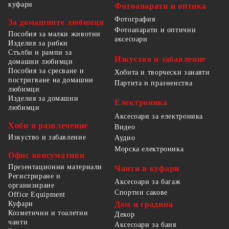
куфари
Фотоапарати и оптика
Фотография
За домашните любимци
Фотоапарати и оптични
Пособия за малки животни
аксесоари
Изделия за рибки
Стълби и рампи за
Изкуство и забавление
домашни любимци
Пособия за сресване и
Хобита и творчески занаяти
постригване на домашни
Партита и празненства
любимци
Изделия за домашни
Електроника
любимци
Аксесоари за електроника
Хоби и развлечение
Видео
Изкуство и забавление
Аудио
Морска електроника
Офис консумативи
Презентационни материали
Чанти и куфари
Регистриране и
Аксесоари за багаж
организиране
Спортни сакове
Office Equipment
Куфари
Дом и градина
Козметични и тоалетни
Декор
чанти
Аксесоари за баня