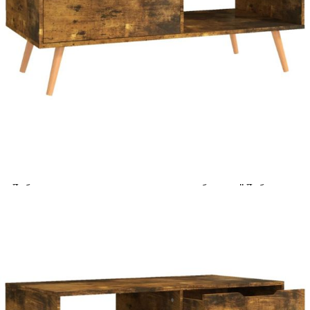
Добавете продукта в количката си с бутона "Добави в
количката" и при поръчка ще можете да изберете броя
вноски на кредита.
Acest tabel are caracter informativ. Adăugați produsul în
coșul de cumpărături unde veți putea selecta detaliile
cererii de creditare.
Предоставената таблица е с информационна цел.
Добавете продукта в количката си с бутона "Добави в
количката" и при поръчка ще можете да изберете броя
вноски на кредита.
Предоставената таблица е с информационна цел.
Добавете продукта в количката си с бутона "Добави в
количката" и при поръчка ще можете да изберете броя
вноски на кредита.
Предоставената таблица е с информационна цел.
Добавете продукта в количката си с бутона "Добави в
количката" и при поръчка ще можете да изберете броя
вноски на кредита.
Предоставената таблица е с информационна цел.