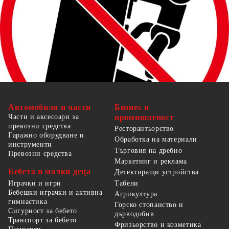
Автомобили и части
Бизнес и
Части и аксесоари за
промишленост
превозни средства
Ресторантьорство
Гаражно оборудване и
Обработка на материали
инструменти
Търговия на дребно
Превозни средства
Маркетинг и реклама
Бебета и малки деца
Детектиращи устройства
Табели
Играчки и игри
Бебешки играчки и активна
Агрикултура
гимнастика
Горско стопанство и
Сигурност за бебето
дърводобив
Транспорт за бебето
Фризьорство и козметика