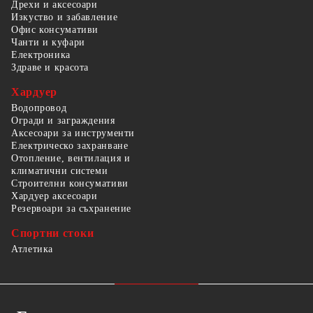
Дрехи и аксесоари
Изкуство и забавление
Офис консумативи
Чанти и куфари
Електроника
Здраве и красота
Хардуер
Водопровод
Огради и заграждения
Аксесоари за инструменти
Електрическо захранване
Отопление, вентилация и
климатични системи
Строителни консумативи
Хардуер аксесоари
Резервоари за съхранение
Спортни стоки
Атлетика