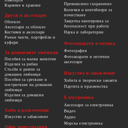
Памперси
Промишлено съхранение
Кърмене и хранене
Колички и контейнери за
Дрехи и аксесоари
почистване
Защитна екипировка за
Облекло
безопасност при работа
Аксесоари за облекло
Костюми и аксесоари
Наука и лаборатории
Ръчни чанти, портфейли и
куфари
Фотоапарати и оптика
Фотография
За домашните любимци
Фотоапарати и оптични
Пособия за малки животни
аксесоари
Изделия за рибки
Стълби и рампи за
Изкуство и забавление
домашни любимци
Пособия за сресване и
Хобита и творчески занаяти
постригване на домашни
Партита и празненства
любимци
Изделия за домашни
Електроника
любимци
Аксесоари за електроника
Хоби и развлечение
Видео
Изкуство и забавление
Аудио
Морска електроника
Офис консумативи