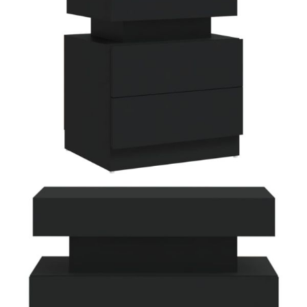
Време за доставка: 5 до 9 дни
Безплатна доставка до адрес при плащане по банков път
Цвят:
Черен
Материал:
Инженерно дърво
Размери:
45 х 35 х 52 см (Ш x Д x В)
EAN code:
8720286344484
Необходимо сглобяване:
Да
Купи на изплащане
Credit calculator
Нощно шкафче, черно, 45x35x52 см, инженерно дърво
Please select credit institution
Цена на продукта:
€82.00
Extraction of information from credit institutions
Предоставената таблица е с информационна цел.
Добавете продукта в количката си с бутона "Добави в