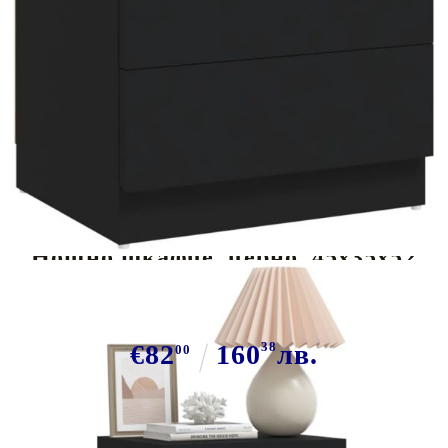
Tweet
Сподели
Нощно шкафче, черно, 45x35x52
см, инженерно дърво
€82
160
38
лв.
00
В наличност: 55 бр.