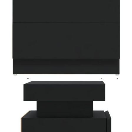
количката" и при поръчка ще можете да изберете броя
вноски на кредита.
Acest tabel are caracter informativ. Adăugați produsul în
coșul de cumpărături unde veți putea selecta detaliile
cererii de creditare.
Предоставената таблица е с информационна цел.
Добавете продукта в количката си с бутона "Добави в
количката" и при поръчка ще можете да изберете броя
вноски на кредита.
Предоставената таблица е с информационна цел.
Добавете продукта в количката си с бутона "Добави в
количката" и при поръчка ще можете да изберете броя
вноски на кредита.
Предоставената таблица е с информационна цел.
Добавете продукта в количката си с бутона "Добави в
количката" и при поръчка ще можете да изберете броя
вноски на кредита.
Предоставената таблица е с информационна цел.
Добавете продукта в количката си с бутона "Добави в