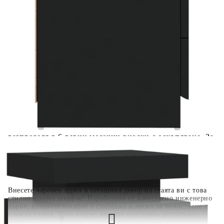
количката" и при поръчка ще можете да изберете броя
вноски на кредита.
Когато плащате с NewPay, всъщност NewPay плаща
поръчката Ви вместо Вас. Вие я получавате и
разполагате с три начина да я платите към тях:
Отложено до 30 дни от момента на изпращане на
поръчката без оскъпяване. За покупки на стойност до
400 лв. / €204,52
Плащане на 4 вноски. Заплащате 20% от стойността на
поръчката си на момента с карта. Останалата сума се
разделя на 3 равни месечни вноски без оскъпяване. За
покупки на стойност до 1000 лв. / €511.31
Плащане на 6 вноски. Стойността на поръчката се
разпределя в 6 равни месечни вноски с оскъпяване. За
покупки на стойност до 2000 лв. / €1022.61
Внесете чаровен щрих в сегашния декор на стаята ви с това
стилно нощно шкафче! Изработено от качествено инженерно
дърво, нощното шкафче е стабилно и лесно за почистване с
влажна кърпа. Това нощно шкафче осигурява достатъчно
място за съхранение на вашите списания, книги,