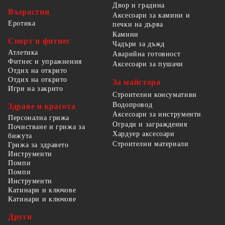
Двор и градина
Възрастни
Аксесоари за камини и
Еротика
печки на дърва
Камини
Спорт и фитнес
Чадъри за дъжд
Атлетика
Аварийна готовност
Фитнес и упражнения
Аксесоари за пушачи
Отдих на открито
Отдих на открито
За майстора
Игри на закрито
Строителни консумативи
Водопровод
Здраве и красота
Аксесоари за инструменти
Персонална грижа
Огради и заграждения
Почистване и грижа за
Хардуер аксесоари
бижута
Строителни материали
Грижа за здравето
Инструменти
Помпи
Помпи
Инструменти
Катинари и ключове
Катинари и ключове
Други