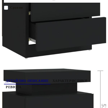
дистанционни управления и други дребни предмети, добре
организирани и достъпни. Това нощно шкафче предлага
Сравни
всичко, от което се нуждаете!
ПОРЪЧАЙ БЕЗ РЕГИСТРАЦИЯ
Наш представител ще се свърже с Вас в рамките на работния ден!
326850
15.450
кг
Оцени продукта
ДЕТАЙЛНО ОПИСАНИЕ
ХАРАКТЕРИСТИКИ
РЕВЮТА
Внесете чаровен щрих в сегашния декор на
стаята ви с това стилно нощно шкафче!
Изработено от качествено инженерно дърво,