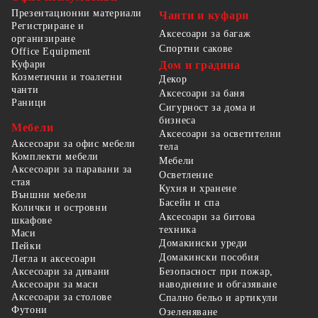
Презентационни материали
Чанти и куфари
Регистриране и
Аксесоари за багаж
организиране
Спортни сакове
Office Equipment
Куфари
Дом и градина
Козметични и тоалетни
Декор
чанти
Аксесоари за баня
Раници
Сигурност за дома и
бизнеса
Мебели
Аксесоари за осветителни
Аксесоари за офис мебели
тела
Комплекти мебели
Мебели
Аксесоари за паравани за
Осветление
стая
Кухня и хранене
Външни мебели
Басейн и спа
Колички и островни
Аксесоари за битова
шкафове
техника
Маси
Домакински уреди
Пейки
Домакински пособия
Легла и аксесоари
Безопасност при пожар,
Аксесоари за дивани
наводнение и обгазяване
Аксесоари за маси
Аксесоари за столове
Спално бельо и артикули
Футони
Озеленяване