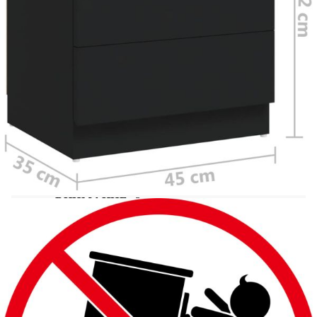
нощното шкафче е стабилно и лесно за
почистване с влажна кърпа. Това нощно шкафче
осигурява достатъчно място за съхранение на
вашите списания, книги, дистанционни
управления и други дребни предмети, добре
организирани и достъпни. Това нощно шкафче
предлага всичко, от което се нуждаете!
Цвят: Черен
Материал: Инженерно дърво
Размери: 45 х 35 х 52 см (Ш x Д x В)
Необходимо сглобяване: Да
ВНИМАНИЕ:
За да се предотврати
преобръщане, този продукт трябва да се
използва с предоставения анкер за стена
Legal Documents:
Повече подробности за предотвратяване на
преобръщането на вашите мебели можете да
намерите
тук