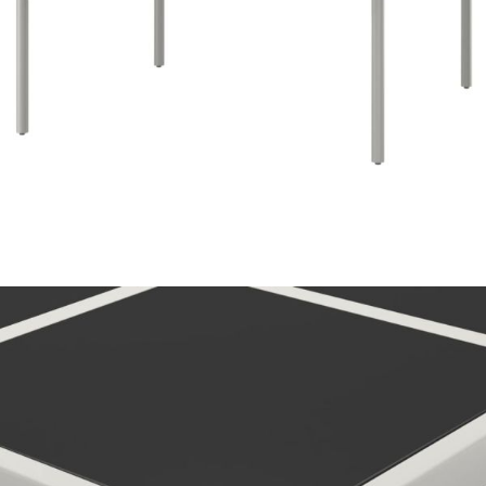
Време за доставка: 5 до 9 дни
Безплатна доставка до адрес при плащане по банков път
Цвят:
Черен и сив
Материал:
Стъкло, прахово боядисана стомана
Размери:
170 x 170 x 74,5 см (Д х Ш х В)
EAN code:
8720286146224
Дебелина на стъклото:
5 мм
Купи на изплащане
Credit calculator
Градинска трапезна маса, 170x170x74,5 см, стъкло и
стомана
Please select credit institution
Цена на продукта:
€140.00
Extraction of information from credit institutions
Предоставената таблица е с информационна цел.