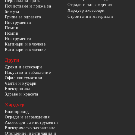
Персонална грижа
Огради и заграждения
Почистване и грижа за
Хардуер аксесоари
бижута
Строителни материали
Грижа за здравето
Инструменти
Помпи
Помпи
Инструменти
Катинари и ключове
Катинари и ключове
Други
Дрехи и аксесоари
Изкуство и забавление
Офис консумативи
Чанти и куфари
Електроника
Здраве и красота
Хардуер
Водопровод
Огради и заграждения
Аксесоари за инструменти
Електрическо захранване
Отопление, вентилация и