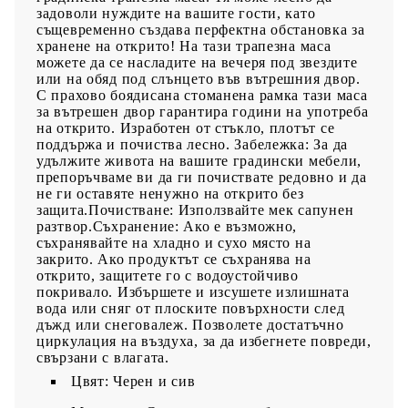
задоволи нуждите на вашите гости, като
същевременно създава перфектна обстановка за
хранене на открито! На тази трапезна маса
можете да се насладите на вечеря под звездите
или на обяд под слънцето във вътрешния двор.
С прахово боядисана стоманена рамка тази маса
за вътрешен двор гарантира години на употреба
на открито. Изработен от стъкло, плотът се
поддържа и почиства лесно. Забележка: За да
удължите живота на вашите градински мебели,
препоръчваме ви да ги почиствате редовно и да
не ги оставяте ненужно на открито без
защита.Почистване: Използвайте мек сапунен
разтвор.Съхранение: Ако е възможно,
съхранявайте на хладно и сухо място на
закрито. Ако продуктът се съхранява на
открито, защитете го с водоустойчиво
покривало. Избършете и изсушете излишната
вода или сняг от плоските повърхности след
дъжд или снеговалеж. Позволете достатъчно
циркулация на въздуха, за да избегнете повреди,
свързани с влагата.
Цвят: Черен и сив