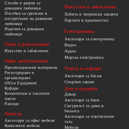
Стълби и рампи за
Изкуство и забавление
домашни любимци
Пособия за сресване и
Хобита и творчески занаяти
постригване на домашни
Партита и празненства
любимци
Изделия за домашни
Електроника
любимци
Аксесоари за електроника
Хоби и развлечение
Видео
Изкуство и забавление
Аудио
Морска електроника
Офис консумативи
Презентационни материали
Чанти и куфари
Регистриране и
Аксесоари за багаж
организиране
Спортни сакове
Office Equipment
Куфари
Дом и градина
Козметични и тоалетни
Декор
чанти
Аксесоари за баня
Раници
Сигурност за дома и
бизнеса
Мебели
Аксесоари за осветителни
Аксесоари за офис мебели
тела
Комплекти мебели
Мебели