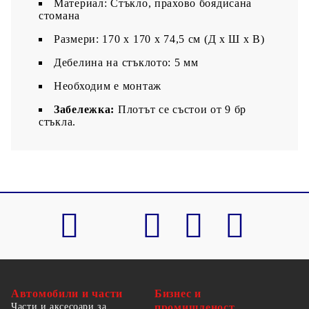
Материал: Стъкло, прахово боядисана
стомана
Размери: 170 x 170 x 74,5 см (Д х Ш х В)
Дебелина на стъклото: 5 мм
Необходим е монтаж
Забележка:
Плотът се състои от 9 бр
стъкла.
Автомобили и части
Бизнес и
Части и аксесоари за
промишленост