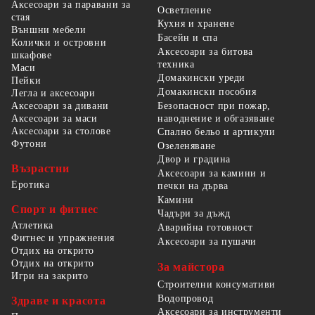
Аксесоари за паравани за
Осветление
стая
Кухня и хранене
Външни мебели
Басейн и спа
Колички и островни
Аксесоари за битова
шкафове
техника
Маси
Домакински уреди
Пейки
Домакински пособия
Легла и аксесоари
Безопасност при пожар,
Аксесоари за дивани
наводнение и обгазяване
Аксесоари за маси
Аксесоари за столове
Спално бельо и артикули
Футони
Озеленяване
Двор и градина
Възрастни
Аксесоари за камини и
Еротика
печки на дърва
Камини
Спорт и фитнес
Чадъри за дъжд
Атлетика
Аварийна готовност
Фитнес и упражнения
Аксесоари за пушачи
Отдих на открито
Отдих на открито
За майстора
Игри на закрито
Строителни консумативи
Водопровод
Здраве и красота
Аксесоари за инструменти