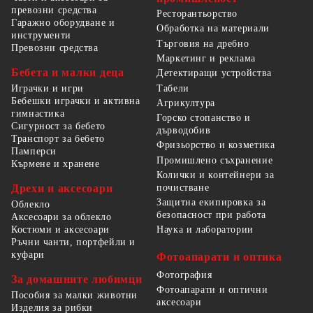
превозни средства
Ресторантьорство
Гаражно оборудване и
Обработка на материали
инструменти
Търговия на дребно
Превозни средства
Маркетинг и реклама
Бебета и малки деца
Детектиращи устройства
Табели
Играчки и игри
Бебешки играчки и активна
Агрикултура
гимнастика
Горско стопанство и
Сигурност за бебето
дърводобив
Транспорт за бебето
Фризьорство и козметика
Памперси
Промишлено съхранение
Кърмене и хранене
Колички и контейнери за
Дрехи и аксесоари
почистване
Защитна екипировка за
Облекло
безопасност при работа
Аксесоари за облекло
Костюми и аксесоари
Наука и лаборатории
Ръчни чанти, портфейли и
куфари
Фотоапарати и оптика
Фотография
За домашните любимци
Фотоапарати и оптични
Пособия за малки животни
аксесоари
Изделия за рибки