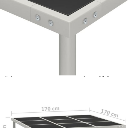
Добавете продукта в количката си с бутона "Добави в
количката" и при поръчка ще можете да изберете броя
вноски на кредита.
Acest tabel are caracter informativ. Adăugați produsul în
coșul de cumpărături unde veți putea selecta detaliile
cererii de creditare.
Предоставената таблица е с информационна цел.
Добавете продукта в количката си с бутона "Добави в
количката" и при поръчка ще можете да изберете броя
вноски на кредита.
Предоставената таблица е с информационна цел.
Добавете продукта в количката си с бутона "Добави в
количката" и при поръчка ще можете да изберете броя
вноски на кредита.
Предоставената таблица е с информационна цел.
Добавете продукта в количката си с бутона "Добави в
количката" и при поръчка ще можете да изберете броя
вноски на кредита.
Предоставената таблица е с информационна цел.