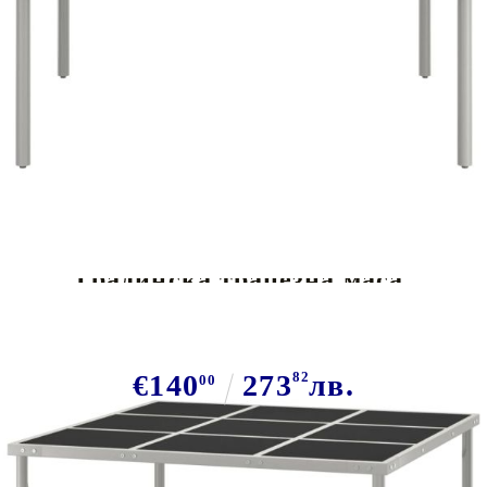
Tweet
Сподели
Градинска трапезна маса,
170x170x74,5 см, стъкло и стомана
€140
273
82
лв.
00
В наличност: 24 бр.