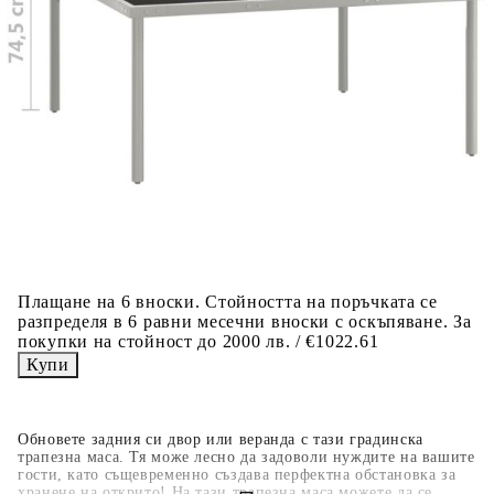
Добавете продукта в количката си с бутона "Добави в
количката" и при поръчка ще можете да изберете броя
вноски на кредита.
Когато плащате с NewPay, всъщност NewPay плаща
поръчката Ви вместо Вас. Вие я получавате и
разполагате с три начина да я платите към тях:
Отложено до 30 дни от момента на изпращане на
поръчката без оскъпяване. За покупки на стойност до
400 лв. / €204,52
Плащане на 4 вноски. Заплащате 20% от стойността на
поръчката си на момента с карта. Останалата сума се
разделя на 3 равни месечни вноски без оскъпяване. За
покупки на стойност до 1000 лв. / €511.31
Плащане на 6 вноски. Стойността на поръчката се
разпределя в 6 равни месечни вноски с оскъпяване. За
покупки на стойност до 2000 лв. / €1022.61
Обновете задния си двор или веранда с тази градинска
трапезна маса. Тя може лесно да задоволи нуждите на вашите
гости, като същевременно създава перфектна обстановка за
хранене на открито! На тази трапезна маса можете да се