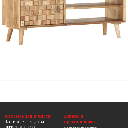
Размери: 100 x 30 x 40 cм (Ш x Д x В)
С 1 врата и 2 отделения
Финиш: Приложени шлайфане, боя и лак
Стабилност и издръжливост
Необходим е монтаж
Автомобили и части
Бизнес и
Части и аксесоари за
промишленост
превозни средства