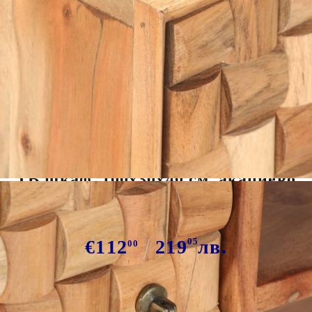
Tweet
Сподели
ТВ шкаф, 100x30x40 см, акациево
дърво масив
€112
219
05
лв.
00
В наличност: 6 бр.