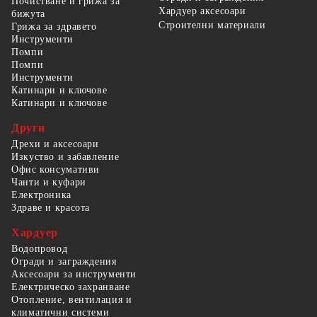
Почистване и грижа за
Хардуер аксесоари
бижута
Строителни материали
Грижа за здравето
Инструменти
Помпи
Помпи
Инструменти
Катинари и ключове
Катинари и ключове
Други
Дрехи и аксесоари
Изкуство и забавление
Офис консумативи
Чанти и куфари
Електроника
Здраве и красота
Хардуер
Водопровод
Огради и заграждения
Аксесоари за инструменти
Електрическо захранване
Отопление, вентилация и
климатични системи