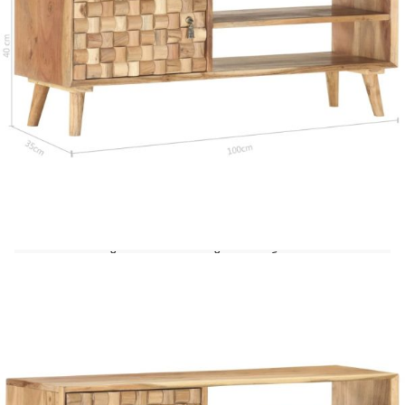
съхранение и определено ще привлече
вниманието на вашите гости. Шкафът е
изработен от акация масив с натурален финиш,
която е устойчива на атмосферни влияния и
дълготрайна. Всяка стъпка от процеса на
производство е извършена с най-голяма
прецизност – било то полиране, боядисване или
лакиране. Майсторската изработка и красивите
дървесни шарки правят всяка мебел уникална и
малко по-различна от следващите. Нашият ТВ
шкаф има 1 врата и 2 отделения. Голямата горна
повърхност може да се използва и за временно
поставяне на украса. Проектиран с достатъчно
пространство за съхранение, шкафът ще
съхранява списанията, книгите, DVD-тата и
мултимедийните ви устройства добре
подредени и достъпни. Само краката на шкафа
трябва да се сглобят. Важна забележка:
Цветовете и шарките може да варират при всяка
мебел, което прави всеки един от нашите ТВ
шкафове уникален; доставката е на случаен
принцип.
Материал: Акация масив с натурален
финиш