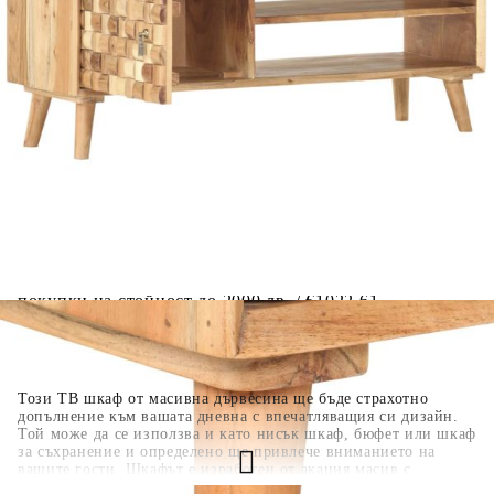
вноски на кредита.
Когато плащате с NewPay, всъщност NewPay плаща
поръчката Ви вместо Вас. Вие я получавате и
разполагате с три начина да я платите към тях:
Отложено до 30 дни от момента на изпращане на
поръчката без оскъпяване. За покупки на стойност до
400 лв. / €204,52
Плащане на 4 вноски. Заплащате 20% от стойността на
поръчката си на момента с карта. Останалата сума се
разделя на 3 равни месечни вноски без оскъпяване. За
покупки на стойност до 1000 лв. / €511.31
Плащане на 6 вноски. Стойността на поръчката се
разпределя в 6 равни месечни вноски с оскъпяване. За
покупки на стойност до 2000 лв. / €1022.61
Този ТВ шкаф от масивна дървесина ще бъде страхотно
допълнение към вашата дневна с впечатляващия си дизайн.
Той може да се използва и като нисък шкаф, бюфет или шкаф
за съхранение и определено ще привлече вниманието на
вашите гости. Шкафът е изработен от акация масив с
натурален финиш, която е устойчива на атмосферни влияния