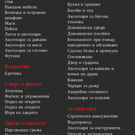
стая
Кухня и хранене
Външни мебели
Басейн и спа
Колички и островни
Аксесоари за битова
шкафове
техника
Маси
Домакински уреди
Пейки
Домакински пособия
Легла и аксесоари
Безопасност при пожар,
Аксесоари за дивани
наводнение и обгазяване
Аксесоари за маси
Аксесоари за столове
Спално бельо и артикули
Футони
Озеленяване
Двор и градина
Възрастни
Аксесоари за камини и
Еротика
печки на дърва
Камини
Спорт и фитнес
Чадъри за дъжд
Атлетика
Аварийна готовност
Фитнес и упражнения
Аксесоари за пушачи
Отдих на открито
Отдих на открито
За майстора
Игри на закрито
Строителни консумативи
Водопровод
Здраве и красота
Аксесоари за инструменти
Персонална грижа
Огради и заграждения