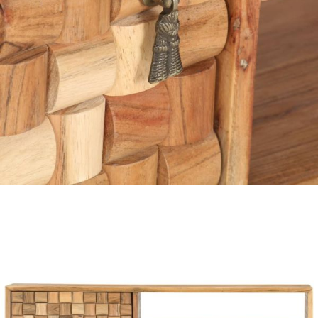
Време за доставка: 5 до 9 дни
Безплатна доставка до адрес при плащане по банков път
Материал:
Акация масив с натурален финиш
Размери:
100 x 30 x 40 cм (Ш x Д x В)
EAN code:
8719883851150
Финиш:
Приложени шлайфане, боя и лак
Купи на изплащане
Credit calculator
ТВ шкаф, 100x30x40 см, акациево дърво масив
Please select credit institution
Цена на продукта:
€112.00
Extraction of information from credit institutions
Предоставената таблица е с информационна цел.
Добавете продукта в количката си с бутона "Добави в
количката" и при поръчка ще можете да изберете броя