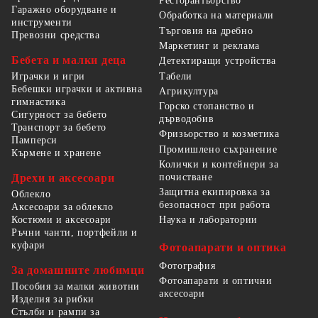
Ресторантьорство
Гаражно оборудване и
Обработка на материали
инструменти
Търговия на дребно
Превозни средства
Маркетинг и реклама
Бебета и малки деца
Детектиращи устройства
Табели
Играчки и игри
Бебешки играчки и активна
Агрикултура
гимнастика
Горско стопанство и
Сигурност за бебето
дърводобив
Транспорт за бебето
Фризьорство и козметика
Памперси
Промишлено съхранение
Кърмене и хранене
Колички и контейнери за
Дрехи и аксесоари
почистване
Защитна екипировка за
Облекло
безопасност при работа
Аксесоари за облекло
Костюми и аксесоари
Наука и лаборатории
Ръчни чанти, портфейли и
куфари
Фотоапарати и оптика
Фотография
За домашните любимци
Фотоапарати и оптични
Пособия за малки животни
аксесоари
Изделия за рибки
Стълби и рампи за