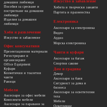
Изкуство и забавление
домашни любимци
Пособия за сресване и
Хобита и творчески занаяти
постригване на домашни
Партита и празненства
любимци
Изделия за домашни
Електроника
любимци
Аксесоари за електроника
Хоби и развлечение
Видео
Изкуство и забавление
Аудио
Морска електроника
Офис консумативи
Презентационни материали
Чанти и куфари
Регистриране и
Аксесоари за багаж
организиране
Спортни сакове
Office Equipment
Куфари
Дом и градина
Козметични и тоалетни
Декор
чанти
Аксесоари за баня
Раници
Сигурност за дома и
бизнеса
Мебели
Аксесоари за осветителни
Аксесоари за офис мебели
тела
Комплекти мебели
Мебели
Аксесоари за паравани за
Осветление