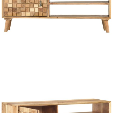
вноски на кредита.
Acest tabel are caracter informativ. Adăugați produsul în
coșul de cumpărături unde veți putea selecta detaliile
cererii de creditare.
Предоставената таблица е с информационна цел.
Добавете продукта в количката си с бутона "Добави в
количката" и при поръчка ще можете да изберете броя
вноски на кредита.
Предоставената таблица е с информационна цел.
Добавете продукта в количката си с бутона "Добави в
количката" и при поръчка ще можете да изберете броя
вноски на кредита.
Предоставената таблица е с информационна цел.
Добавете продукта в количката си с бутона "Добави в
количката" и при поръчка ще можете да изберете броя
вноски на кредита.
Предоставената таблица е с информационна цел.
Добавете продукта в количката си с бутона "Добави в
количката" и при поръчка ще можете да изберете броя