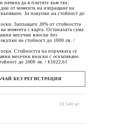
ри начина да я платите към тях:
 дни от момента на изпращане на
скъпяване. За покупки на стойност до
2
носки. Заплащате 20% от стойността
 на момента с карта. Останалата сума
 равни месечни вноски без
покупки на стойност до 1000 лв. /
оски. Стойността на поръчката се
равни месечни вноски с оскъпяване.
тойност до 2000 лв. / €1022.61
ЧАЙ БЕЗ РЕГИСТРАЦИЯ
ще се
ките на
10.540
кг