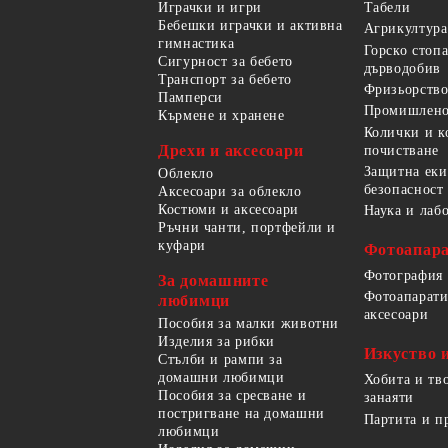
Играчки и игри
Табели
Бебешки играчки и активна
Агрикултура
гимнастика
Горско стоп
Сигурност за бебето
дърводобив
Транспорт за бебето
Фризьорство
Памперси
Промишлено
Кърмене и хранене
Колички и к
Дрехи и аксесоари
почистване
Защитна еки
Облекло
безопасност
Аксесоари за облекло
Костюми и аксесоари
Наука и лаб
Ръчни чанти, портфейли и
куфари
Фотоапара
Фотография
За домашните
Фотоапарати
любимци
аксесоари
Пособия за малки животни
Изделия за рибки
Изкуство 
Стълби и рампи за
домашни любимци
Хобита и тв
Пособия за сресване и
занаяти
постригване на домашни
Партита и п
любимци