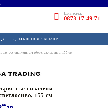
я!
Централа:
0878 17 49 71
ЕЦА
ДОМАШНИ ЛЮБИМЦИ
ърво със сизалени стълбове, светлосиво, 155 см
ТЛЕТИКА
аскетбол
кс и бойни изкуства
ърво със сизалени
йзбол и софтбол
светлосиво, 155 см
кей и лакрос
сновно спортно оборудване
2
00
лв.