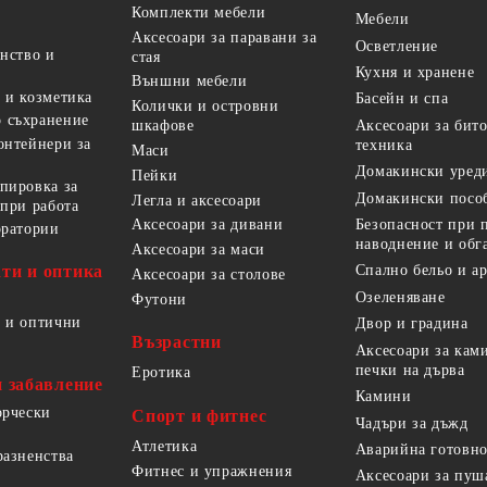
Комплекти мебели
Мебели
Аксесоари за паравани за
Осветление
анство и
стая
Кухня и хранене
Външни мебели
 и козметика
Басейн и спа
Колички и островни
 съхранение
Аксесоари за бит
шкафове
онтейнери за
техника
Маси
Домакински уред
Пейки
пировка за
Домакински посо
Легла и аксесоари
 при работа
Безопасност при 
Аксесоари за дивани
оратории
наводнение и обг
Аксесоари за маси
ти и оптика
Спално бельо и а
Аксесоари за столове
Озеленяване
Футони
 и оптични
Двор и градина
Възрастни
Аксесоари за кам
печки на дърва
Еротика
и забавление
Камини
орчески
Спорт и фитнес
Чадъри за дъжд
Атлетика
Аварийна готовно
разненства
Фитнес и упражнения
Аксесоари за пуш