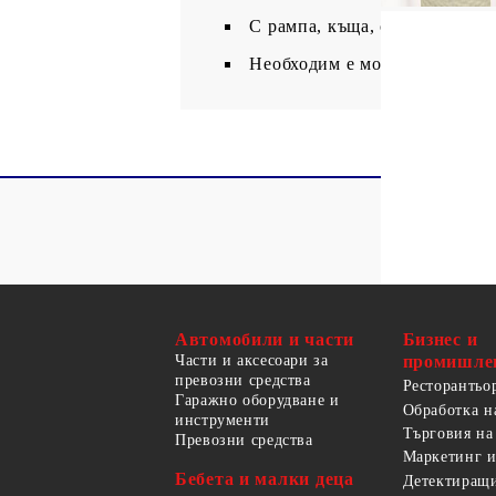
С рампа, къща, стълбове за 
Необходим е монтаж
Автомобили и части
Бизнес и
Части и аксесоари за
промишле
превозни средства
Ресторантьо
Гаражно оборудване и
Обработка н
инструменти
Търговия на
Превозни средства
Маркетинг и
Бебета и малки деца
Детектиращи