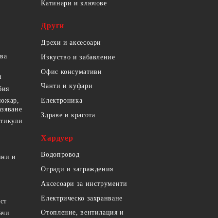
Катинари и ключове
Други
Дрехи и аксесоари
ова
Изкуство и забавление
Офис консумативи
и
Чанти и куфари
бия
пожар,
Електроника
азяване
Здраве и красота
ртикули
Хардуер
Водопровод
ини и
Огради и заграждения
Аксесоари за инструменти
Електрическо захранване
ст
Отопление, вентилация и
ачи