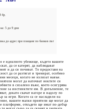
олейбол
8 бр.
ка: 5 до 9 дни
вка до адрес при плащане по банков път
во е идеалното убежище, където вашите
скат, да се катерят, да наблюдават
рият и да си почиват. То предоставя на
ност да се разтягат и тренират, особено
мни месеци, когато не излизат навън.
иятели могат да наточват ноктите си
 обвити в сизалено въже, което осигурява
ние за инстинктите им. В допълнение, те
яват, докато скачат нагоре и надолу по
ър за игри. Когато са се насладили на
ение, вашите малки приятели ще могат да
те платформи, откъдето ще имат по-добър
а те могат също да се скрият в уютната