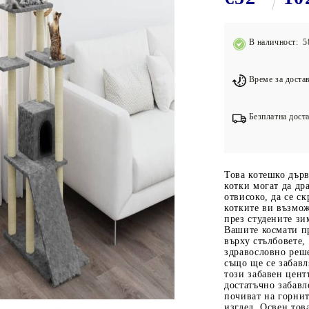
Подложки за фитнес уреди
В
Лостове за набиране
В наличност: 5
Силови кули
Йога и пилатес
Време за достав
Безплатна доста
Това котешко дър
котки могат да дра
отвисоко, да се ск
котките ви възмож
през студените зи
Вашите космати пр
върху стълбовете,
здравословно реше
също ще се забавл
този забавен цент
достатъчно забавл
почиват на горни
изглед. Освен тов