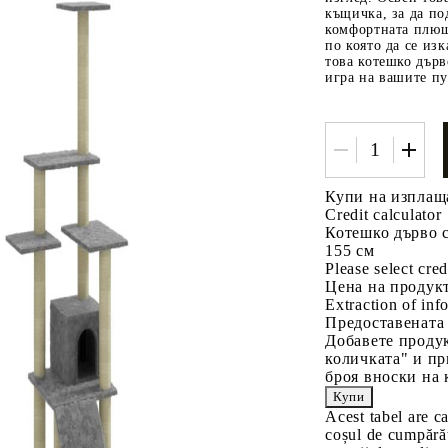
къщичка, за да по
комфортната плюше
по която да се из
това котешко дърв
игра на вашите п
Купи на изплащ
Tweet
одели
Credit calculator
Котешко дърво с
155 см
Please select cred
Цена на продукт
Extraction of info
Предоставената
Добавете продук
количката" и пр
броя вноски на 
Acest tabel are c
coșul de cumpărăt