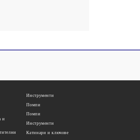
Инструменти
Помпи
Помпи
а и
Инструменти
етителни
Катинари и ключове