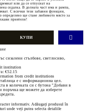
дремнат или да се отпуснат на
на седалка. В долната част има и рампа,
качват. С всички тези забавни функции,
о определено ще стане любимото място за
ухкави приятели!
ане
ъс сизалени стълбове, светлосиво,
it institution
а:
€52.15
rmation from credit institutions
 таблица е с информационна цел.
та в количката си с бутона "Добави в
и поръчка ще можете да изберете
кредита.
aracter informativ. Adăugați produsul în
uri unde veți putea selecta detaliile