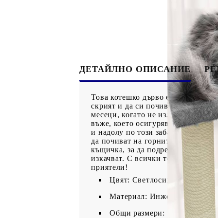
ДЕТАЙЛНО ОПИСАНИЕ
Р
Това котешко дърво е идеалното уб
скрият и да си почиват. То предос
месеци, когато не излизат навън.
въже, което осигурява здравослов
и надолу по този забавен център 
да почиват на горните платформи,
къщичка, за да подремнат или да 
изкачват. С всички тези забавни 
приятели!
Цвят: Светлосив
Материал: Инженерно дърво,
Общи размери: 54 x 73 x 155 