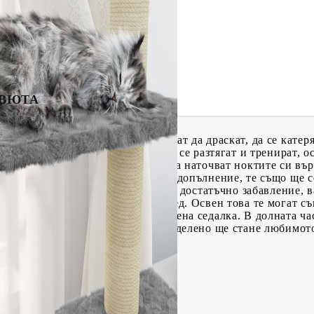
ЕВЮТА
ежище, където вашите котки могат да драскат, да се катеря
тавя на котките ви възможност да се разтягат и тренират, 
 Вашите космати приятели могат да наточват ноктите си вър
но решение за инстинктите им. В допълнение, те също ще се
за игри. Когато са се насладили на достатъчно забавление,
 откъдето ще имат по-добър изглед. Освен това те могат съ
се отпуснат на комфортната плюшена седалка. В долната час
функции, това котешко дърво определено ще стане любимот
 плюш, сизал
см (Д x Ш x В)