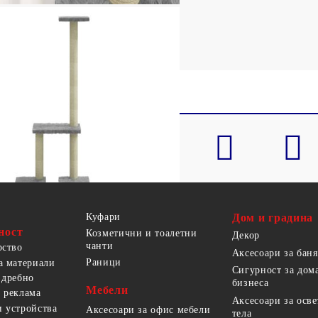
драскане и платформи
Куфари
Дом и градина
ност
Козметични и тоалетни
Декор
чанти
рство
Аксесоари за баня
Раници
а материали
Сигурност за дом
 дребно
бизнеса
Мебели
 реклама
Аксесоари за осв
 устройства
Аксесоари за офис мебели
тела