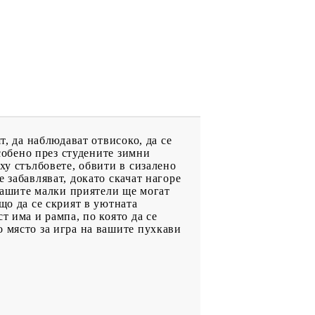
т, да наблюдават отвисоко, да се
особено през студените зимни
ху стълбовете, обвити в сизалено
 забавляват, докато скачат нагоре
 вашите малки приятели ще могат
що да се скрият в уютната
т има и рампа, по която да се
о място за игра на вашите пухкави