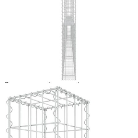
Предоставената таблица е с информационна цел.
Добавете продукта в количката си с бутона "Добави в
количката" и при поръчка ще можете да изберете броя
вноски на кредита.
Acest tabel are caracter informativ. Adăugați produsul în
coșul de cumpărături unde veți putea selecta detaliile
cererii de creditare.
Предоставената таблица е с информационна цел.
Добавете продукта в количката си с бутона "Добави в
количката" и при поръчка ще можете да изберете броя
вноски на кредита.
Предоставената таблица е с информационна цел.
Добавете продукта в количката си с бутона "Добави в
количката" и при поръчка ще можете да изберете броя
вноски на кредита.
Предоставената таблица е с информационна цел.
Добавете продукта в количката си с бутона "Добави в
количката" и при поръчка ще можете да изберете броя
вноски на кредита.