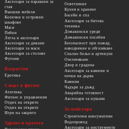
Аксесоари за паравани за
Осветление
стая
Кухня и хранене
Външни мебели
Басейн и спа
Колички и островни
Аксесоари за битова
шкафове
техника
Маси
Домакински уреди
Пейки
Домакински пособия
Легла и аксесоари
Безопасност при пожар,
Аксесоари за дивани
наводнение и обгазяване
Аксесоари за маси
Аксесоари за столове
Спално бельо и артикули
Футони
Озеленяване
Двор и градина
Възрастни
Аксесоари за камини и
Еротика
печки на дърва
Камини
Спорт и фитнес
Чадъри за дъжд
Атлетика
Аварийна готовност
Фитнес и упражнения
Аксесоари за пушачи
Отдих на открито
Отдих на открито
За майстора
Игри на закрито
Строителни консумативи
Водопровод
Здраве и красота
Аксесоари за инструменти