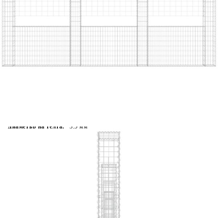
Време за доставка: 5 до 9 дни
Безплатна доставка до адрес при плащане по банков път
Цвят:
Сребрист
Материал:
Желязо
Размери:
500 x 20 x 200 см (Д x Ш x В)
EAN code:
8720286764152
Растер на мрежата:
10 x 5 см (Д x Ш)
Диаметър на телта:
3,5 мм
Купи на изплащане
Credit calculator
U-образна габионна кошница с 5 стълба, желязо,
500x20x200 см
Please select credit institution
Цена на продукта:
€294.00
Extraction of information from credit institutions