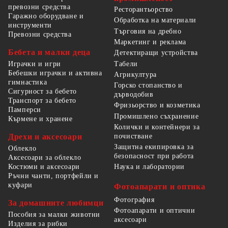
превозни средства
Ресторантьорство
Гаражно оборудване и
Обработка на материали
инструменти
Търговия на дребно
Превозни средства
Маркетинг и реклама
Бебета и малки деца
Детектиращи устройства
Табели
Играчки и игри
Бебешки играчки и активна
Агрикултура
гимнастика
Горско стопанство и
Сигурност за бебето
дърводобив
Транспорт за бебето
Фризьорство и козметика
Памперси
Промишлено съхранение
Кърмене и хранене
Колички и контейнери за
Дрехи и аксесоари
почистване
Защитна екипировка за
Облекло
безопасност при работа
Аксесоари за облекло
Костюми и аксесоари
Наука и лаборатории
Ръчни чанти, портфейли и
куфари
Фотоапарати и оптика
Фотография
За домашните любимци
Фотоапарати и оптични
Пособия за малки животни
аксесоари
Изделия за рибки