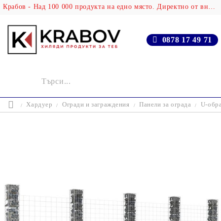
Крабов - Над 100 000 продукта на едно място. Директно от вносителя!
0878 17 49 71
Хардуер
Огради и заграждения
Панели за ограда
U-обра