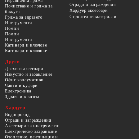
Персонална грижа
Огради и заграждения
Почистване и грижа за
Хардуер аксесоари
бижута
Строителни материали
Грижа за здравето
Инструменти
Помпи
Помпи
Инструменти
Катинари и ключове
Катинари и ключове
Други
Дрехи и аксесоари
Изкуство и забавление
Офис консумативи
Чанти и куфари
Електроника
Здраве и красота
Хардуер
Водопровод
Огради и заграждения
Аксесоари за инструменти
Електрическо захранване
Отопление, вентилация и