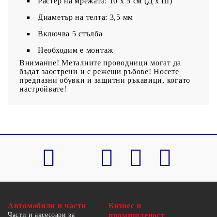
Растер на мрежата: 10 x 5 см (Д x Ш)
Диаметър на телта: 3,5 мм
Включва 5 стълба
Необходим е монтаж
Внимание! Металните проводници могат да
бъдат заострени и с режещи ръбове! Носете
предпазни обувки и защитни ръкавици, когато
настройвате!
Автомобили и части
Бизнес и
Части и аксесоари за
промишленост