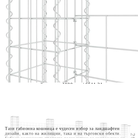
Предоставената таблица е с информационна цел.
Добавете продукта в количката си с бутона "Добави в
количката" и при поръчка ще можете да изберете броя
вноски на кредита.
Когато плащате с NewPay, всъщност NewPay плаща
поръчката Ви вместо Вас. Вие я получавате и
разполагате с три начина да я платите към тях:
Отложено до 30 дни от момента на изпращане на
поръчката без оскъпяване. За покупки на стойност до
400 лв. / €204,52
Плащане на 4 вноски. Заплащате 20% от стойността на
поръчката си на момента с карта. Останалата сума се
разделя на 3 равни месечни вноски без оскъпяване. За
покупки на стойност до 1000 лв. / €511.31
Плащане на 6 вноски. Стойността на поръчката се
разпределя в 6 равни месечни вноски с оскъпяване. За
покупки на стойност до 2000 лв. / €1022.61
Тази габионна кошница е чудесен избор за ландшафтен
дизайн, както на жилищни, така и на търговски обекти.