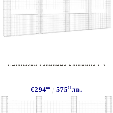
Tweet
Сподели
U-образна габионна кошница с 5
стълба, желязо, 500x20x200 см
€294
575
01
лв.
00
В наличност: 29 бр.