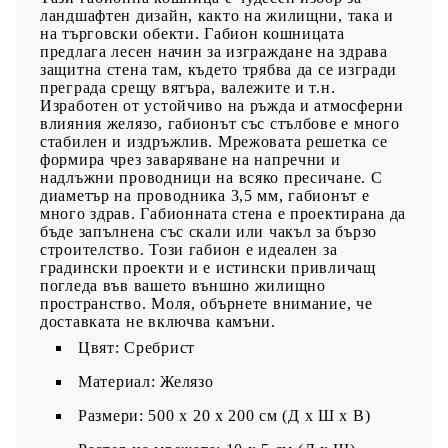
ландшафтен дизайн, както на жилищни, така и
на търговски обекти. Габион кошницата
предлага лесен начин за изграждане на здрава
защитна стена там, където трябва да се изгради
преграда срещу вятъра, валежите и т.н.
Изработен от устойчиво на ръжда и атмосферни
влияния желязо, габионът със стълбове е много
стабилен и издръжлив. Мрежовата решетка се
формира чрез заваряване на напречни и
надлъжни проводници на всяко пресичане. С
диаметър на проводника 3,5 мм, габионът е
много здрав. Габионната стена е проектирана да
бъде запълнена със скали или чакъл за бързо
строителство. Този габион е идеален за
градински проекти и е истински привличащ
погледа във вашето външно жилищно
пространство. Моля, обърнете внимание, че
доставката не включва камъни.
Цвят: Сребрист
Материал: Желязо
Размери: 500 x 20 x 200 см (Д x Ш x В)