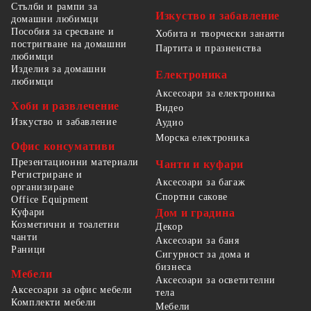
Стълби и рампи за
Изкуство и забавление
домашни любимци
Пособия за сресване и
Хобита и творчески занаяти
постригване на домашни
Партита и празненства
любимци
Изделия за домашни
Електроника
любимци
Аксесоари за електроника
Хоби и развлечение
Видео
Изкуство и забавление
Аудио
Морска електроника
Офис консумативи
Презентационни материали
Чанти и куфари
Регистриране и
Аксесоари за багаж
организиране
Спортни сакове
Office Equipment
Куфари
Дом и градина
Козметични и тоалетни
Декор
чанти
Аксесоари за баня
Раници
Сигурност за дома и
бизнеса
Мебели
Аксесоари за осветителни
Аксесоари за офис мебели
тела
Комплекти мебели
Мебели