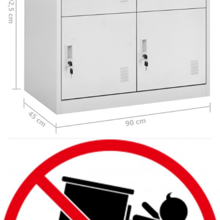
Обща товароносимост: 60 кг
Необходим монтаж: Да
ВНИМАНИЕ:
За да се предотврати
преобръщане, този продукт трябва да се
използва с предоставения анкер за стена.
Доставката съдържа:
5 х Заключващи се шкафове
Legal Documents:
Повече подробности за предотвратяване на
преобръщането на вашите мебели можете да
намерите
тук