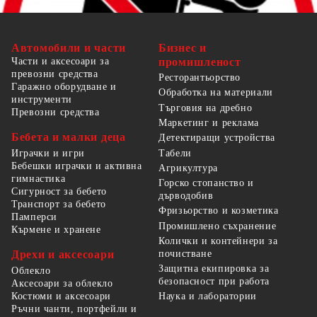
Автомобили и части
Бизнес и
Части и аксесоари за
промишленост
превозни средства
Ресторантьорство
Гаражно оборудване и
Обработка на материали
инструменти
Търговия на дребно
Превозни средства
Маркетинг и реклама
Бебета и малки деца
Детектиращи устройства
Табели
Играчки и игри
Бебешки играчки и активна
Агрикултура
гимнастика
Горско стопанство и
Сигурност за бебето
дърводобив
Транспорт за бебето
Фризьорство и козметика
Памперси
Промишлено съхранение
Кърмене и хранене
Колички и контейнери за
Дрехи и аксесоари
почистване
Защитна екипировка за
Облекло
безопасност при работа
Аксесоари за облекло
Костюми и аксесоари
Наука и лаборатории
Ръчни чанти, портфейли и