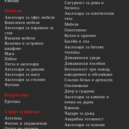
Раници
Сигурност за дома и
бизнеса
Мебели
Аксесоари за осветителни
Аксесоари за офис мебели
тела
Комплекти мебели
Мебели
Аксесоари за паравани за
Осветление
стая
Кухня и хранене
Външни мебели
Басейн и спа
Колички и островни
Аксесоари за битова
шкафове
техника
Маси
Домакински уреди
Пейки
Домакински пособия
Легла и аксесоари
Безопасност при пожар,
Аксесоари за дивани
наводнение и обгазяване
Аксесоари за маси
Аксесоари за столове
Спално бельо и артикули
Футони
Озеленяване
Двор и градина
Възрастни
Аксесоари за камини и
Еротика
печки на дърва
Камини
Спорт и фитнес
Чадъри за дъжд
Атлетика
Аварийна готовност
Фитнес и упражнения
Аксесоари за пушачи
Отдих на открито