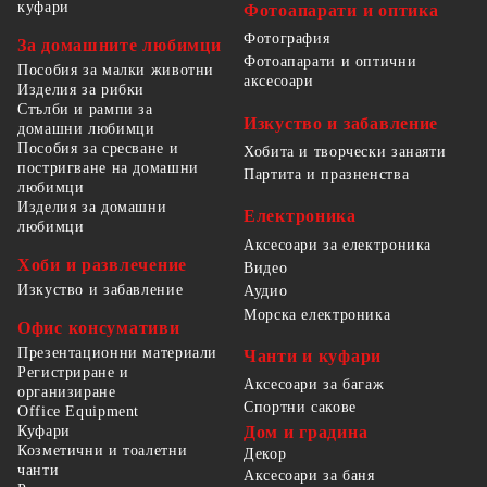
куфари
Фотоапарати и оптика
Фотография
За домашните любимци
Фотоапарати и оптични
Пособия за малки животни
аксесоари
Изделия за рибки
Стълби и рампи за
Изкуство и забавление
домашни любимци
Пособия за сресване и
Хобита и творчески занаяти
постригване на домашни
Партита и празненства
любимци
Изделия за домашни
Електроника
любимци
Аксесоари за електроника
Хоби и развлечение
Видео
Изкуство и забавление
Аудио
Морска електроника
Офис консумативи
Презентационни материали
Чанти и куфари
Регистриране и
Аксесоари за багаж
организиране
Спортни сакове
Office Equipment
Куфари
Дом и градина
Козметични и тоалетни
Декор
чанти
Аксесоари за баня