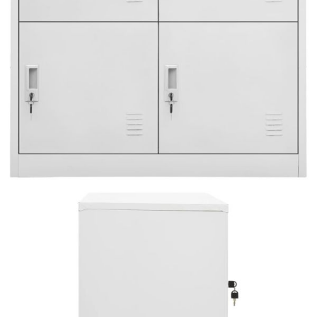
Време за доставка: 5 до 9 дни
Безплатна доставка до адрес при плащане по банков път
Цвят:
Светлосив
Материал:
Стомана
Размери:
90 x 45 x 92,5 cм (Ш x Д x В)
EAN code:
8720286847695
Необходим монтаж:
Да
Обща товароносимост:
60 кг
Товароносимост на рафт:
15 кг
Купи на изплащане
Credit calculator
Заключващи се шкафове, 5 бр, светлосиви, 90x45x92,5
см, стомана
Please select credit institution