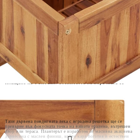
Добавете продукта в количката си с бутона "Добави в
количката" и при поръчка ще можете да изберете броя
вноски на кредита.
Когато плащате с NewPay, всъщност NewPay плаща
поръчката Ви вместо Вас. Вие я получавате и
разполагате с три начина да я платите към тях:
Отложено до 30 дни от момента на изпращане на
поръчката без оскъпяване. За покупки на стойност до
400 лв. / €204,52
Плащане на 4 вноски. Заплащате 20% от стойността на
поръчката си на момента с карта. Останалата сума се
разделя на 3 равни месечни вноски без оскъпяване. За
покупки на стойност до 1000 лв. / €511.31
Плащане на 6 вноски. Стойността на поръчката се
разпределя в 6 равни месечни вноски с оскъпяване. За
покупки на стойност до 2000 лв. / €1022.61
Тази дървена повдигната леха с вградена решетка ще се
превърне във фокусната точка на вашата градина, вътрешен
двор или тераса. Плантерът е изработен от масивна акациева
дървесина с маслен финиш, който кара богатия ѝ естествен