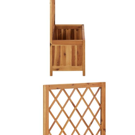
Време за доставка: 5 до 9 дни
Безплатна доставка до адрес при плащане по банков път
Материал:
Акация масив със светъл маслен финиш
Размери:
55 x 28 x 100 см (Д x Ш x В)
EAN code:
8720286597040
Купи на изплащане
Credit calculator
Градинска повдигната леха с решетка, акациева
дървесина масив
Please select credit institution
Цена на продукта:
€58.00
Extraction of information from credit institutions
Предоставената таблица е с информационна цел.
Добавете продукта в количката си с бутона "Добави в