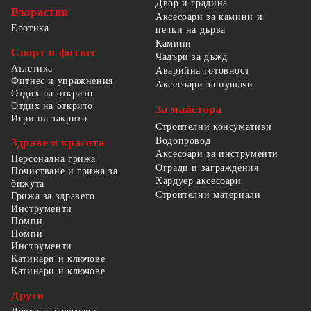
Двор и градина
Възрастни
Аксесоари за камини и
Еротика
печки на дърва
Камини
Спорт и фитнес
Чадъри за дъжд
Атлетика
Аварийна готовност
Фитнес и упражнения
Аксесоари за пушачи
Отдих на открито
Отдих на открито
За майстора
Игри на закрито
Строителни консумативи
Водопровод
Здраве и красота
Аксесоари за инструменти
Персонална грижа
Огради и заграждения
Почистване и грижа за
Хардуер аксесоари
бижута
Строителни материали
Грижа за здравето
Инструменти
Помпи
Помпи
Инструменти
Катинари и ключове
Катинари и ключове
Други