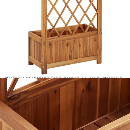
количката" и при поръчка ще можете да изберете броя
вноски на кредита.
Acest tabel are caracter informativ. Adăugați produsul în
coșul de cumpărături unde veți putea selecta detaliile
cererii de creditare.
Предоставената таблица е с информационна цел.
Добавете продукта в количката си с бутона "Добави в
количката" и при поръчка ще можете да изберете броя
вноски на кредита.
Предоставената таблица е с информационна цел.
Добавете продукта в количката си с бутона "Добави в
количката" и при поръчка ще можете да изберете броя
вноски на кредита.
Предоставената таблица е с информационна цел.
Добавете продукта в количката си с бутона "Добави в
количката" и при поръчка ще можете да изберете броя
вноски на кредита.
Предоставената таблица е с информационна цел.