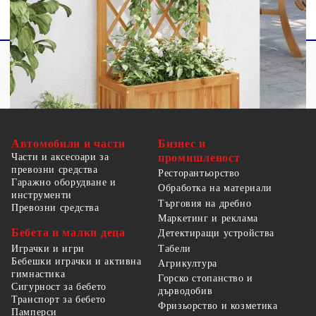
Автомобили и части
Бизнес и
Части и аксесоари за
промишленост
превозни средства
Ресторантьорство
Гаражно оборудване и
Обработка на материали
инструменти
Търговия на дребно
Превозни средства
Маркетинг и реклама
Бебета и малки деца
Детектиращи устройства
Табели
Играчки и игри
Бебешки играчки и активна
Агрикултура
гимнастика
Горско стопанство и
Сигурност за бебето
дърводобив
Транспорт за бебето
Фризьорство и козметика
Памперси