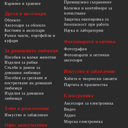
Промишлено съхранение
Кърмене и хранене
Колички и контейнери за
Дрехи и аксесоари
почистване
Защитна екипировка за
Облекло
безопасност при работа
Аксесоари за облекло
Костюми и аксесоари
Наука и лаборатории
Ръчни чанти, портфейли и
куфари
Фотоапарати и оптика
Фотография
За домашните любимци
Фотоапарати и оптични
Пособия за малки животни
аксесоари
Изделия за рибки
Стълби и рампи за
Изкуство и забавление
домашни любимци
Пособия за сресване и
Хобита и творчески занаяти
постригване на домашни
Партита и празненства
любимци
Изделия за домашни
Електроника
любимци
Аксесоари за електроника
Хоби и развлечение
Видео
Изкуство и забавление
Аудио
Морска електроника
Офис консумативи