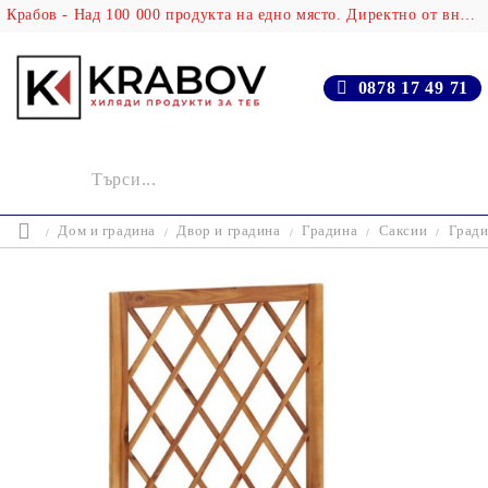
Крабов - Над 100 000 продукта на едно място. Директно от вносителя!
0878 17 49 71
Дом и градина
Двор и градина
Градина
Саксии
Гради