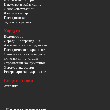
Дрехи и аксесоари
Изкуство и забавление
Офис консумативи
Чанти и куфари
Електроника
Здраве и красота
Хардуер
Водопровод
Огради и заграждения
Аксесоари за инструменти
Електрическо захранване
Отопление, вентилация и
климатични системи
Строителни консумативи
Хардуер аксесоари
Резервоари за съхранение
Спортни стоки
Атлетика
Бързи връзки