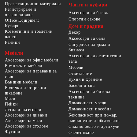
Презентационни материали
Чанти и куфари
Регистриране и
Аксесоари за багаж
организиране
Спортни сакове
Office Equipment
Куфари
Дом и градина
Козметични и тоалетни
Декор
чанти
Аксесоари за баня
Раници
Сигурност за дома и
бизнеса
Мебели
Аксесоари за осветителни
Аксесоари за офис мебели
тела
Комплекти мебели
Мебели
Аксесоари за паравани за
Осветление
стая
Кухня и хранене
Външни мебели
Басейн и спа
Колички и островни
Аксесоари за битова
шкафове
техника
Маси
Домакински уреди
Пейки
Домакински пособия
Легла и аксесоари
Безопасност при пожар,
Аксесоари за дивани
наводнение и обгазяване
Аксесоари за маси
Аксесоари за столове
Спално бельо и артикули
Футони
Озеленяване