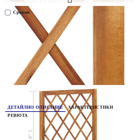
цвят да изпъкне и я прави устойчива на атмосферни влияния.
Плантерът има семпъл рустик дизайн и ще добави нотка
естествен чар към вашето открито жилищно пространство.
Сравни
Градинският плантер има голям сандък за цветя, който може
да побере значителен брой растения и цветя. Вградената
пергола ще добави великолепен, декоративен ефект, когато е
ПОРЪЧАЙ БЕЗ РЕГИСТРАЦИЯ
покрита с красиви увивни растения. Имайте предвид, че
дървесината е естествен материал и може да има някои
несъвършенства.
Наш представител ще се свърже с Вас в рамките на работния ден!
316541
5.600
кг
Оцени продукта
ДЕТАЙЛНО ОПИСАНИЕ
ХАРАКТЕРИСТИКИ
РЕВЮТА
Тази дървена повдигната леха с вградена
решетка ще се превърне във фокусната точка на