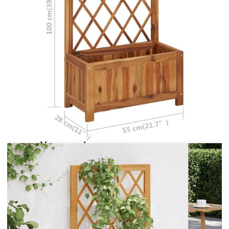
вашата градина, вътрешен двор или тераса.
Плантерът е изработен от масивна акациева
дървесина с маслен финиш, който кара богатия
ѝ естествен цвят да изпъкне и я прави
устойчива на атмосферни влияния. Плантерът
има семпъл рустик дизайн и ще добави нотка
естествен чар към вашето открито жилищно
пространство. Градинският плантер има голям
сандък за цветя, който може да побере
значителен брой растения и цветя. Вградената
пергола ще добави великолепен, декоративен
ефект, когато е покрита с красиви увивни
растения. Имайте предвид, че дървесината е
естествен материал и може да има някои
несъвършенства.
Материал: Акация масив със светъл маслен
финиш
Размери: 55 x 28 x 100 см (Д x Ш x В)
Поцинковани крепежи
Необходим е монтаж