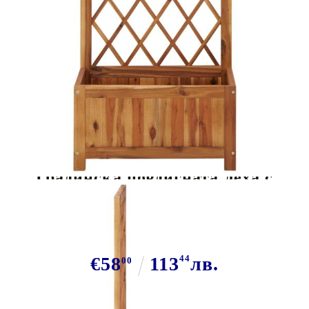
Tweet
Сподели
Градинска повдигната леха с
решетка, акациева дървесина
масив
€58
113
44
лв.
00
В наличност: 200 бр.