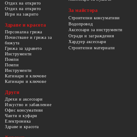
Отдих на открито
Отдих на открито
За майстора
Игри на закрито
Строителни консумативи
Водопровод
Здраве и красота
Аксесоари за инструменти
Персонална грижа
Огради и заграждения
Почистване и грижа за
Хардуер аксесоари
бижута
Строителни материали
Грижа за здравето
Инструменти
Помпи
Помпи
Инструменти
Катинари и ключове
Катинари и ключове
Други
Дрехи и аксесоари
Изкуство и забавление
Офис консумативи
Чанти и куфари
Електроника
Здраве и красота