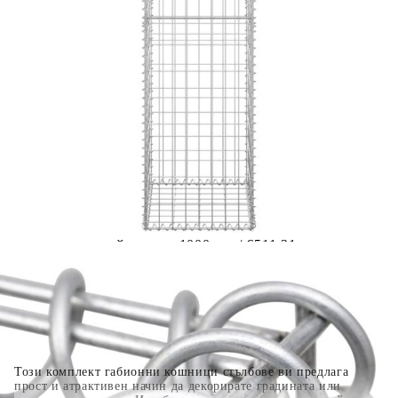
Предоставената таблица е с информационна цел.
Добавете продукта в количката си с бутона "Добави в
количката" и при поръчка ще можете да изберете броя
вноски на кредита.
Когато плащате с NewPay, всъщност NewPay плаща
поръчката Ви вместо Вас. Вие я получавате и
разполагате с три начина да я платите към тях:
Отложено до 30 дни от момента на изпращане на
поръчката без оскъпяване. За покупки на стойност до
400 лв. / €204,52
Плащане на 4 вноски. Заплащате 20% от стойността на
поръчката си на момента с карта. Останалата сума се
разделя на 3 равни месечни вноски без оскъпяване. За
покупки на стойност до 1000 лв. / €511.31
Плащане на 6 вноски. Стойността на поръчката се
разпределя в 6 равни месечни вноски с оскъпяване. За
покупки на стойност до 2000 лв. / €1022.61
Този комплект габионни кошници стълбове ви предлага
прост и атрактивен начин да декорирате градината или