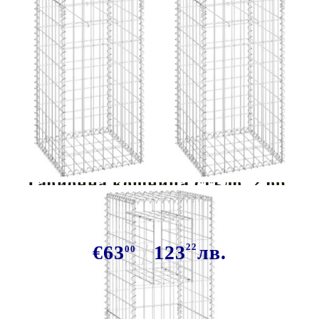
Tweet
Сподели
Габионна кошница стълб, 2 бр,
40x40x140 cм, желязо
€63
123
22
лв.
00
В наличност: 26 бр.