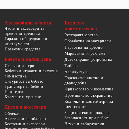
Автомобили и части
Бизнес и
Части и аксесоари за
промишленост
превозни средства
Ресторантьорство
Гаражно оборудване и
Обработка на материали
инструменти
Търговия на дребно
Превозни средства
Маркетинг и реклама
Бебета и малки деца
Детектиращи устройства
Табели
Играчки и игри
Бебешки играчки и активна
Агрикултура
гимнастика
Горско стопанство и
Сигурност за бебето
дърводобив
Транспорт за бебето
Фризьорство и козметика
Памперси
Промишлено съхранение
Кърмене и хранене
Колички и контейнери за
Дрехи и аксесоари
почистване
Защитна екипировка за
Облекло
безопасност при работа
Аксесоари за облекло
Костюми и аксесоари
Наука и лаборатории