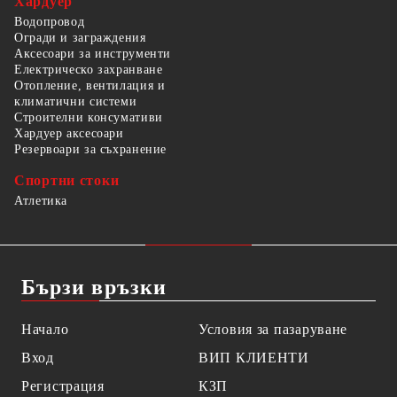
Хардуер
Водопровод
Огради и заграждения
Аксесоари за инструменти
Електрическо захранване
Отопление, вентилация и
климатични системи
Строителни консумативи
Хардуер аксесоари
Резервоари за съхранение
Спортни стоки
Атлетика
Бързи връзки
Начало
Условия за пазаруване
Вход
ВИП КЛИЕНТИ
Регистрация
КЗП