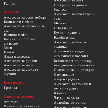
Аксесоари за баня
Раници
Сигурност за дома и
бизнеса
Мебели
Аксесоари за осветителни
Аксесоари за офис мебели
тела
Комплекти мебели
Мебели
Аксесоари за паравани за
Осветление
стая
Кухня и хранене
Външни мебели
Басейн и спа
Колички и островни
Аксесоари за битова
шкафове
техника
Маси
Домакински уреди
Пейки
Домакински пособия
Легла и аксесоари
Безопасност при пожар,
Аксесоари за дивани
наводнение и обгазяване
Аксесоари за маси
Аксесоари за столове
Спално бельо и артикули
Футони
Озеленяване
Двор и градина
Възрастни
Аксесоари за камини и
Еротика
печки на дърва
Камини
Спорт и фитнес
Чадъри за дъжд
Атлетика
Аварийна готовност
Фитнес и упражнения
Аксесоари за пушачи