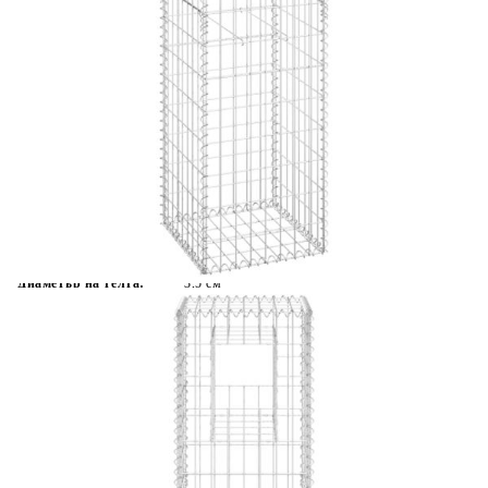
Време за доставка: 5 до 9 дни
Безплатна доставка до адрес при плащане по банков път
Цвят:
Сребрист
Материал:
Желязо
Размери:
40 x 40 x 140 см (Д x Ш x В)
EAN code:
8720286763865
Растер на мрежата:
10 x 5 см (Д x Ш)
Диаметър на телта:
3,5 см
Необходимо сглобяване:
Да
Купи на изплащане
Credit calculator
Габионна кошница стълб, 2 бр, 40x40x140 cм, желязо
Please select credit institution
Цена на продукта:
€63.00
Extraction of information from credit institutions