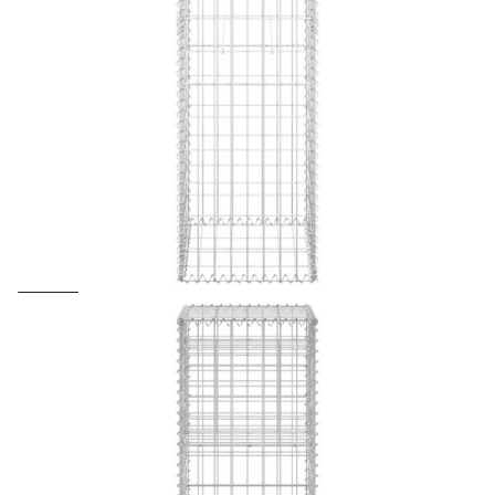
Предоставената таблица е с информационна цел.
Добавете продукта в количката си с бутона "Добави в
количката" и при поръчка ще можете да изберете броя
вноски на кредита.
Acest tabel are caracter informativ. Adăugați produsul în
coșul de cumpărături unde veți putea selecta detaliile
cererii de creditare.
Предоставената таблица е с информационна цел.
Добавете продукта в количката си с бутона "Добави в
количката" и при поръчка ще можете да изберете броя
вноски на кредита.
Предоставената таблица е с информационна цел.
Добавете продукта в количката си с бутона "Добави в
количката" и при поръчка ще можете да изберете броя
вноски на кредита.
Предоставената таблица е с информационна цел.
Добавете продукта в количката си с бутона "Добави в
количката" и при поръчка ще можете да изберете броя
вноски на кредита.