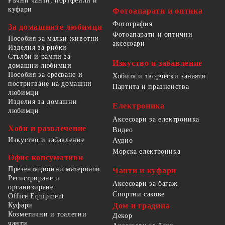
Ръчни чанти, портфейли и
куфари
Фотоапарати и оптика
Фотография
За домашните любимци
Фотоапарати и оптични
Пособия за малки животни
аксесоари
Изделия за рибки
Стълби и рампи за
Изкуство и забавление
домашни любимци
Пособия за сресване и
Хобита и творчески занаяти
постригване на домашни
Партита и празненства
любимци
Изделия за домашни
Електроника
любимци
Аксесоари за електроника
Хоби и развлечение
Видео
Изкуство и забавление
Аудио
Морска електроника
Офис консумативи
Презентационни материали
Чанти и куфари
Регистриране и
Аксесоари за багаж
организиране
Спортни сакове
Office Equipment
Куфари
Дом и градина
Козметични и тоалетни
Декор
чанти