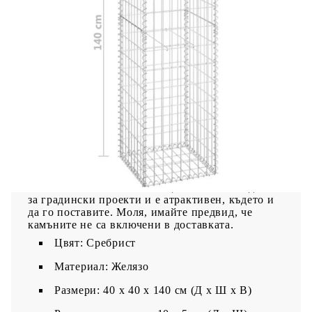
предлага прост и атрактивен начин да
декорирате градината или вътрешния си двор.
Изработени от неръждаемо и устойчиво на
атмосферни влияния желязо, габионите са
много стабилни и издръжливи за дълги години
експлоатация. Мрежестата решетка е изработена
от напречно и надлъжно заварена на всяка
пресечена точка тел. С диаметър на телта от 3,5
мм, габионите са здрави и стабилни.
Устойчивите габиони за двор са проектирани да
бъдат запълнени с камъни или чакъл за бързо
изграждане. Те са снабдени с горен и долен
капак, който може да задържи пълнежа във
фиксирана форма, когато е запечатан. Този
комплект габионни кошници стълбове е идеален
за градински проекти и е атрактивен, където и
да го поставите. Моля, имайте предвид, че
камъните не са включени в доставката.
Цвят: Сребрист
Материал: Желязо
Размери: 40 x 40 x 140 см (Д x Ш x В)