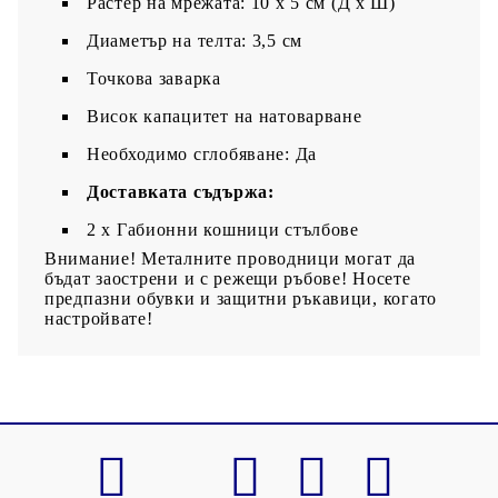
Растер на мрежата: 10 x 5 см (Д x Ш)
Диаметър на телта: 3,5 см
Точкова заварка
Висок капацитет на натоварване
Необходимо сглобяване: Да
Доставката съдържа:
2 х Габионни кошници стълбове
Внимание! Металните проводници могат да
бъдат заострени и с режещи ръбове! Носете
предпазни обувки и защитни ръкавици, когато
настройвате!