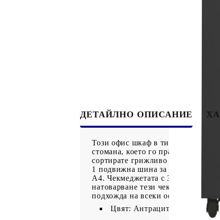
ДЕТАЙЛНО ОПИСАНИЕ
ХА
Този офис шкаф в типичен дизайн 
стомана, което го прави издръжли
сортирате грижливо папките си в 
1 подвижна шина за окачване, коят
A4. Чекмеджетата с 3 секции със 
натоварване тези чекмеджета мога
подхожда на всеки офис интериор
Цвят: Антрацит