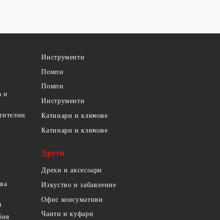
Инструменти
Помпи
Помпи
а и
Инструменти
етителни
Катинари и ключове
Катинари и ключове
Други
Дрехи и аксесоари
ова
Изкуство и забавление
Офис консумативи
и
Чанти и куфари
бия