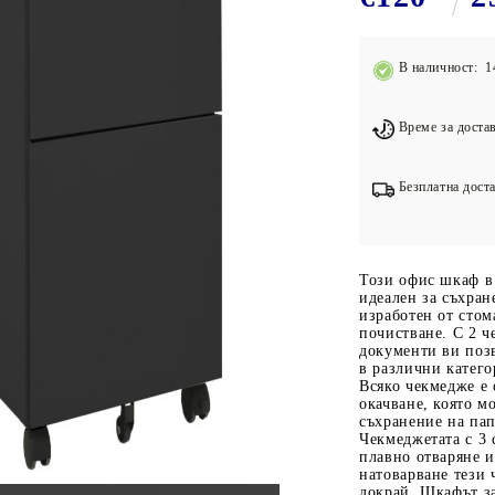
Подложки за фитнес уреди
В
Лостове за набиране
В наличност: 1
Силови кули
Йога и пилатес
Време за достав
Безплатна доста
Този офис шкаф в
идеален за съхран
изработен от стом
почистване. С 2 ч
документи ви поз
в различни катего
Всяко чекмедже е
окачване, която м
съхранение на папк
Чекмеджетата с 3 
плавно отваряне и
натоварване тези 
докрай. Шкафът з