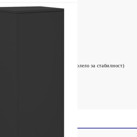
 Д x В)
ове
сачмени лагери
варят докрай
Letter, A4, legal
ъс спирачка, 2 задни колела и 1 колело за стабилност)
 25 кг