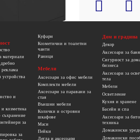
Куфари
Дом и градина
ност
Козметични и тоалетни
Декор
чанти
рство
Аксесоари за баня
Раници
а материали
Сигурност за дом
 дребно
бизнеса
Мебели
 реклама
Аксесоари за осв
 устройства
Аксесоари за офис мебели
тела
Комплекти мебели
Мебели
Аксесоари за паравани за
Осветление
анство и
стая
Кухня и хранене
Външни мебели
 и козметика
Басейн и спа
Колички и островни
 съхранение
Аксесоари за бит
шкафове
онтейнери за
техника
Маси
Домакински уред
Пейки
пировка за
Домакински посо
Легла и аксесоари