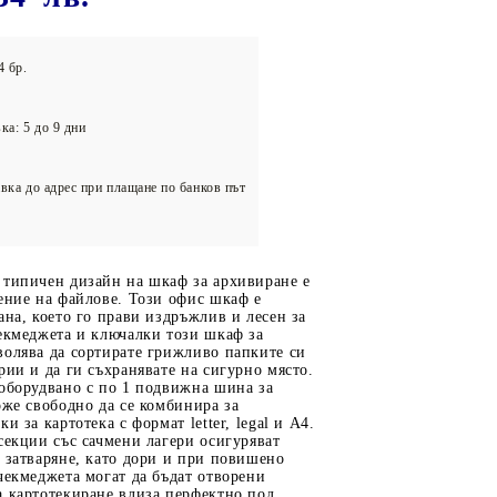
олейбол
4 бр.
ка: 5 до 9 дни
вка до адрес при плащане по банков път
 типичен дизайн на шкаф за архивиране е
ение на файлове. Този офис шкаф е
ана, което го прави издръжлив и лесен за
екмеджета и ключалки този шкаф за
волява да сортирате грижливо папките си
рии и да ги съхранявате на сигурно място.
 оборудвано с по 1 подвижна шина за
оже свободно да се комбинира за
и за картотека с формат letter, legal и A4.
секции със сачмени лагери осигуряват
 затваряне, като дори и при повишено
чекмеджета могат да бъдат отворени
а картотекиране влиза перфектно под