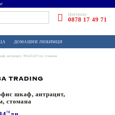
я!
Централа:
0878 17 49 71
ЕЦА
ДОМАШНИ ЛЮБИМЦИ
аф, антрацит, 39x45x67см, стомана
ТЛЕТИКА
аскетбол
кс и бойни изкуства
фис шкаф, антрацит,
йзбол и софтбол
м, стомана
кей и лакрос
сновно спортно оборудване
34
70
лв.