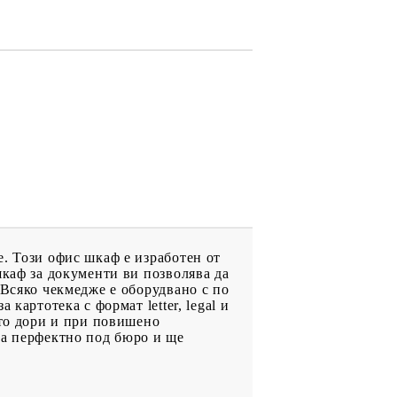
. Този офис шкаф е изработен от
шкаф за документи ви позволява да
 Всяко чекмедже е оборудвано с по
картотека с формат letter, legal и
ато дори и при повишено
за перфектно под бюро и ще