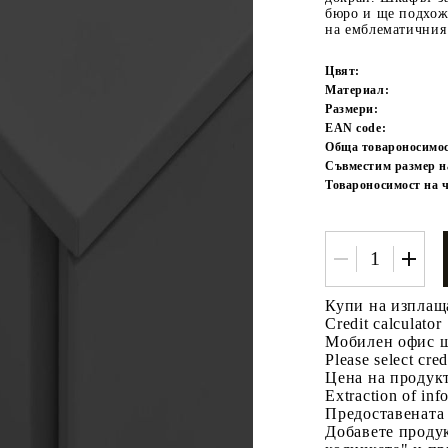
бюро и ще подхож
на емблематичния
Цвят:
Материал:
Размери:
EAN code:
Обща товароносимос
Съвместим размер н
Товароносимост на 
Tweet
одели
Купи на изплащ
Credit calculator
Мобилен офис ш
Please select cred
Цена на продукт
Extraction of info
Предоставената
Добавете продук