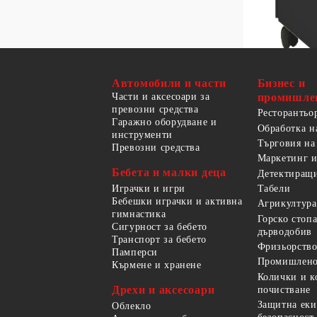
Автомобили и части
Бизнес и
Части и аксесоари за
промишле
превозни средства
Ресторантьо
Гаражно оборудване и
Обработка н
инструменти
Търговия на
Превозни средства
Маркетинг и
Бебета и малки деца
Детектиращи
Играчки и игри
Табели
Бебешки играчки и активна
Агрикултура
гимнастика
Горско стоп
Сигурност за бебето
дърводобив
Транспорт за бебето
Фризьорство
Памперси
Промишлено
Кърмене и хранене
Колички и к
Дрехи и аксесоари
почистване
Защитна еки
Облекло