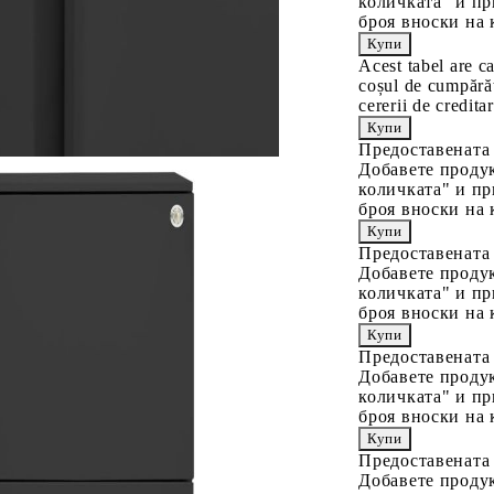
количката" и пр
броя вноски на 
Acest tabel are c
coșul de cumpărăt
cererii de creditar
Предоставената
Добавете продук
количката" и пр
броя вноски на 
Предоставената
Добавете продук
количката" и пр
броя вноски на 
Предоставената
Добавете продук
количката" и пр
броя вноски на 
Предоставената
Добавете продук