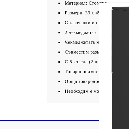
Материал: Стомана
Размери: 39 x 45 x 67 cм (Ш x
С ключалки и сгъваеми ключ
2 чекмеджета с 3-секционни 
Чекмеджетата могат да се от
Съвместим размер на папките: 
С 5 колела (2 предни колела с
Товароносимост на чекмедже:
Обща товароносимост: 50 кг
Необходим е монтаж