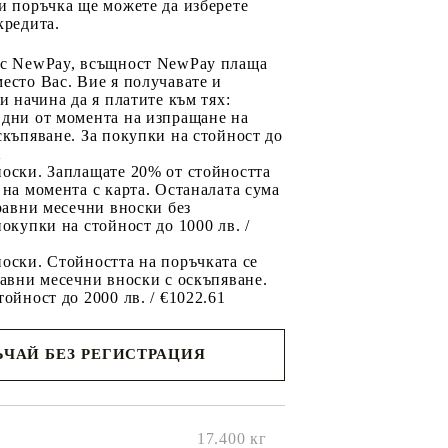
и поръчка ще можете да изберете
кредита.
 с NewPay, всъщност NewPay плаща
есто Вас. Вие я получавате и
ри начина да я платите към тях:
 дни от момента на изпращане на
скъпяване. За покупки на стойност до
2
носки. Заплащате 20% от стойността
 на момента с карта. Останалата сума
 равни месечни вноски без
покупки на стойност до 1000 лв. /
оски. Стойността на поръчката се
равни месечни вноски с оскъпяване.
тойност до 2000 лв. / €1022.61
ЧАЙ БЕЗ РЕГИСТРАЦИЯ
ще се
ките на
17.400
кг