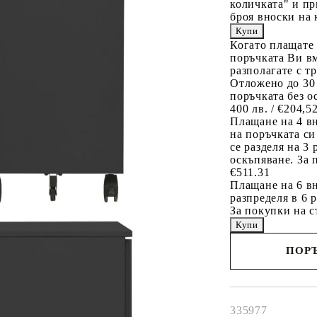
количката" и пр
броя вноски на 
Когато плащате
поръчката Ви вм
разполагате с т
Отложено до 30
поръчката без о
400 лв. / €204,5
Плащане на 4 в
на поръчката си
се разделя на 3
оскъпяване. За 
€511.31
Плащане на 6 вн
разпределя в 6 
За покупки на с
ПОРЪ
Наш представител 
свърже с Вас в рам
работния ден!
335977