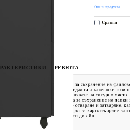
Оцени продукта
Сравни
РАКТЕРИСТИКИ
РЕВЮТА
на шкаф за архивиране е идеален за съхранение на файлове
в и лесен за почистване. С 2 чекмеджета и ключалки този 
различни категории и да ги съхранявате на сигурно място.
о може свободно да се комбинира за съхранение на папки за 
сачмени лагери осигуряват плавно отваряне и затваряне, к
т да бъдат отворени докрай. Шкафът за картотекиране вли
 благодарение на емблематичния си дизайн.