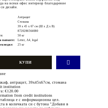
да на всеки офис интериор благодарение
 си дизайн.
Антрацит
Стомана
39 x 45 x 67 cм (Ш x Д x В)
8720286564080
т:
50 кг
а папките:
Letter, A4, legal
чекмедже:
25 кг
ане
каф, антрацит, 39x45x67см, стомана
it institution
а:
€120.00
rmation from credit institutions
 таблица е с информационна цел.
та в количката си с бутона "Добави в