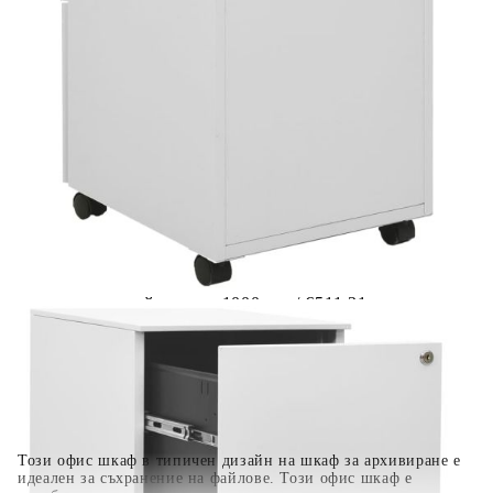
Предоставената таблица е с информационна цел.
Добавете продукта в количката си с бутона "Добави в
количката" и при поръчка ще можете да изберете броя
вноски на кредита.
Когато плащате с NewPay, всъщност NewPay плаща
поръчката Ви вместо Вас. Вие я получавате и
разполагате с три начина да я платите към тях:
Отложено до 30 дни от момента на изпращане на
поръчката без оскъпяване. За покупки на стойност до
400 лв. / €204,52
Плащане на 4 вноски. Заплащате 20% от стойността на
поръчката си на момента с карта. Останалата сума се
разделя на 3 равни месечни вноски без оскъпяване. За
покупки на стойност до 1000 лв. / €511.31
Плащане на 6 вноски. Стойността на поръчката се
разпределя в 6 равни месечни вноски с оскъпяване. За
покупки на стойност до 2000 лв. / €1022.61
Този офис шкаф в типичен дизайн на шкаф за архивиране е
идеален за съхранение на файлове. Този офис шкаф е