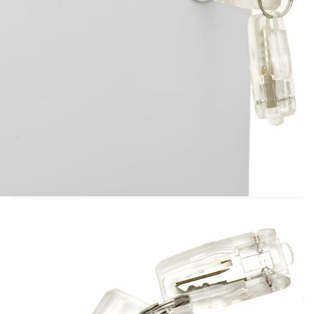
С ключалки и сгъваеми ключове
2 чекмеджета с 3-секционни сачмени
лагери
Чекмеджетата могат да се отварят докрай
Съвместим размер на папките: Letter, A4,
legal
С 5 колела (2 предни колела със спирачка,
2 задни колела и 1 колело за стабилност)
Товароносимост на чекмедже: 25 кг
Обща товароносимост: 50 кг
Необходим е монтаж