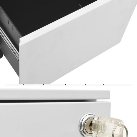
архивиране е идеален за съхранение на
файлове. Този офис шкаф е изработен от
стомана, което го прави издръжлив и лесен за
почистване. С 2 чекмеджета и ключалки този
шкаф за документи ви позволява да сортирате
грижливо папките си в различни категории и да
ги съхранявате на сигурно място. Всяко
чекмедже е оборудвано с по 1 подвижна шина за
окачване, която може свободно да се комбинира
за съхранение на папки за картотека с формат
letter, legal и A4. Чекмеджетата с 3 секции със
сачмени лагери осигуряват плавно отваряне и
затваряне, като дори и при повишено
натоварване тези чекмеджета могат да бъдат
отворени докрай. Шкафът за картотекиране
влиза перфектно под бюро и ще подхожда на
всеки офис интериор благодарение на
емблематичния си дизайн.
Цвят: Светлосив
Материал: Стомана
Размери: 39 x 45 x 67 cм (Ш x Д x В)