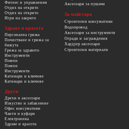
Фитнес и упражнения
Аксесоари за пушачи
Отдих на открито
Отдих на открито
За майстора
Игри на закрито
Строителни консумативи
Водопровод
Здраве и красота
Аксесоари за инструменти
Персонална грижа
Огради и заграждения
Почистване и грижа за
Хардуер аксесоари
бижута
Строителни материали
Грижа за здравето
Инструменти
Помпи
Помпи
Инструменти
Катинари и ключове
Катинари и ключове
Други
Дрехи и аксесоари
Изкуство и забавление
Офис консумативи
Чанти и куфари
Електроника
Здраве и красота