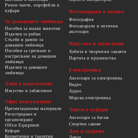
Ръчни чанти, портфейли и
куфари
Фотоапарати и оптика
Фотография
За домашните любимци
Фотоапарати и оптични
Пособия за малки животни
аксесоари
Изделия за рибки
Стълби и рампи за
Изкуство и забавление
домашни любимци
Пособия за сресване и
Хобита и творчески занаяти
постригване на домашни
Партита и празненства
любимци
Изделия за домашни
Електроника
любимци
Аксесоари за електроника
Хоби и развлечение
Видео
Изкуство и забавление
Аудио
Морска електроника
Офис консумативи
Презентационни материали
Чанти и куфари
Регистриране и
Аксесоари за багаж
организиране
Спортни сакове
Office Equipment
Куфари
Дом и градина
Козметични и тоалетни
Декор