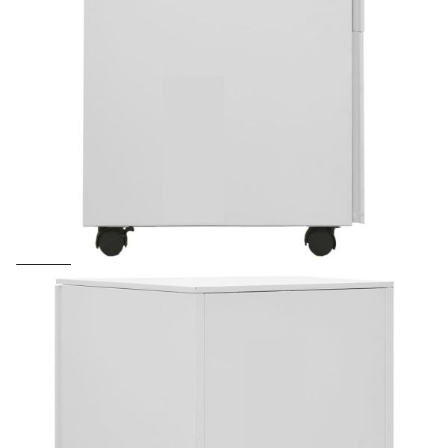
Предоставената таблица е с информационна цел.
Добавете продукта в количката си с бутона "Добави в
количката" и при поръчка ще можете да изберете броя
вноски на кредита.
Acest tabel are caracter informativ. Adăugați produsul în
coșul de cumpărături unde veți putea selecta detaliile
cererii de creditare.
Предоставената таблица е с информационна цел.
Добавете продукта в количката си с бутона "Добави в
количката" и при поръчка ще можете да изберете броя
вноски на кредита.
Предоставената таблица е с информационна цел.
Добавете продукта в количката си с бутона "Добави в
количката" и при поръчка ще можете да изберете броя
вноски на кредита.
Предоставената таблица е с информационна цел.
Добавете продукта в количката си с бутона "Добави в
количката" и при поръчка ще можете да изберете броя
вноски на кредита.