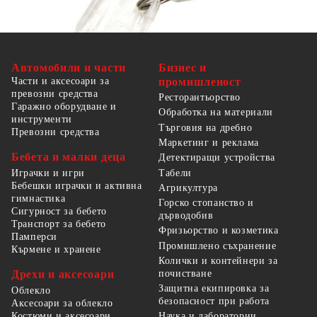
Автомобили и части
Бизнес и
Части и аксесоари за
промишленост
превозни средства
Ресторантьорство
Гаражно оборудване и
Обработка на материали
инструменти
Търговия на дребно
Превозни средства
Маркетинг и реклама
Бебета и малки деца
Детектиращи устройства
Табели
Играчки и игри
Бебешки играчки и активна
Агрикултура
гимнастика
Горско стопанство и
Сигурност за бебето
дърводобив
Транспорт за бебето
Фризьорство и козметика
Памперси
Промишлено съхранение
Кърмене и хранене
Колички и контейнери за
Дрехи и аксесоари
почистване
Защитна екипировка за
Облекло
безопасност при работа
Аксесоари за облекло
Костюми и аксесоари
Наука и лаборатории