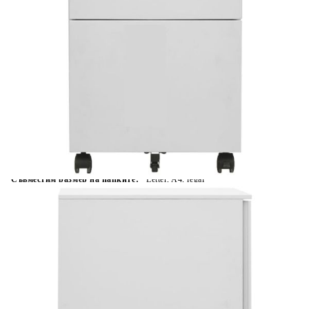
Време за доставка: 5 до 9 дни
Безплатна доставка до адрес при плащане по банков път
Цвят:
Светлосив
Материал:
Стомана
Размери:
39 x 45 x 67 cм (Ш x Д x В)
EAN code:
8720286564066
Обща товароносимост:
50 кг
Съвместим размер на папките:
Letter, A4, legal
Товароносимост на чекмедже:
25 кг
Купи на изплащане
Credit calculator
Мобилен офис шкаф, светлосив, 39x45x67 см, стомана
Please select credit institution
Цена на продукта:
€124.00
Extraction of information from credit institutions