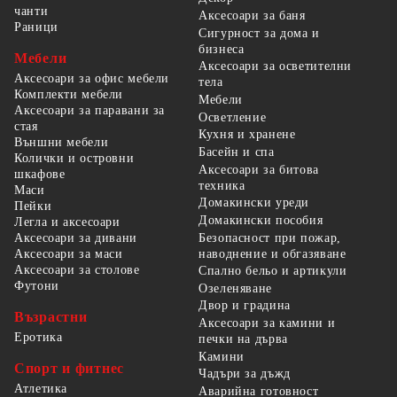
чанти
Аксесоари за баня
Раници
Сигурност за дома и
бизнеса
Мебели
Аксесоари за осветителни
Аксесоари за офис мебели
тела
Комплекти мебели
Мебели
Аксесоари за паравани за
Осветление
стая
Кухня и хранене
Външни мебели
Басейн и спа
Колички и островни
Аксесоари за битова
шкафове
техника
Маси
Домакински уреди
Пейки
Домакински пособия
Легла и аксесоари
Безопасност при пожар,
Аксесоари за дивани
наводнение и обгазяване
Аксесоари за маси
Аксесоари за столове
Спално бельо и артикули
Футони
Озеленяване
Двор и градина
Възрастни
Аксесоари за камини и
Еротика
печки на дърва
Камини
Спорт и фитнес
Чадъри за дъжд
Атлетика
Аварийна готовност