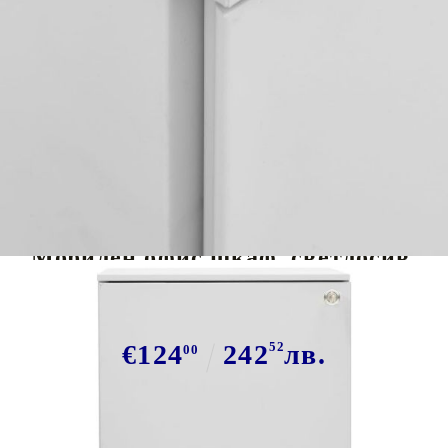
Tweet
Сподели
Мобилен офис шкаф, светлосив,
39x45x67 см, стомана
€124
242
52
лв.
00
В наличност: 16 бр.