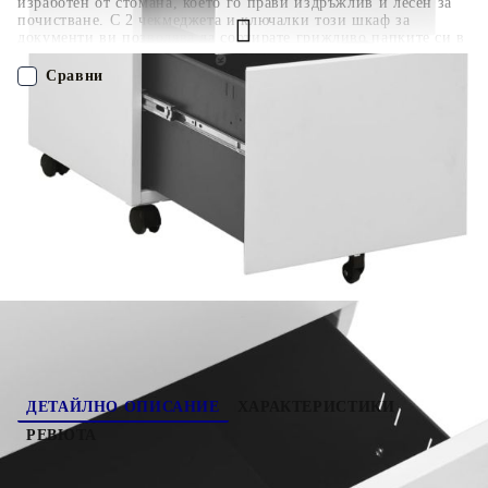
изработен от стомана, което го прави издръжлив и лесен за
почистване. С 2 чекмеджета и ключалки този шкаф за
документи ви позволява да сортирате грижливо папките си в
различни категории и да ги съхранявате на сигурно място.
Всяко чекмедже е оборудвано с по 1 подвижна шина за
Сравни
окачване, която може свободно да се комбинира за
съхранение на папки за картотека с формат letter, legal и A4.
Чекмеджетата с 3 секции със сачмени лагери осигуряват
ПОРЪЧАЙ БЕЗ РЕГИСТРАЦИЯ
плавно отваряне и затваряне, като дори и при повишено
натоварване тези чекмеджета могат да бъдат отворени
докрай. Шкафът за картотекиране влиза перфектно под бюро
Наш представител ще се свърже с Вас в рамките на работния ден!
и ще подхожда на всеки офис интериор благодарение на
емблематичния си дизайн.
335975
17.350
кг
Оцени продукта
ДЕТАЙЛНО ОПИСАНИЕ
ХАРАКТЕРИСТИКИ
РЕВЮТА
Този офис шкаф в типичен дизайн на шкаф за