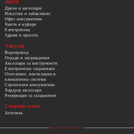
Други
Дрехи и аксесоари
Изкуство и забавление
Офис консумативи
Чанти и куфари
Електроника
Здраве и красота
Хардуер
Водопровод
Огради и заграждения
Аксесоари за инструменти
Електрическо захранване
Отопление, вентилация и
климатични системи
Строителни консумативи
Хардуер аксесоари
Резервоари за съхранение
Спортни стоки
Атлетика