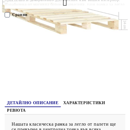
Изработена от масивна борова дървесина, тази рамка за легло
е здрава и издръжлива. Здравите летви предлагат
необходимата опора и са изключително удобни. Тази рамка за
Сравни
легло е подходяща за матрак с размери 120 x 200 см. Моля,
обърнете внимание, че доставката включва само рамка за
легло; матракът не е включен. Леглото е лесно за сглобяване.
ПОРЪЧАЙ БЕЗ РЕГИСТРАЦИЯ
Полезно е да знаете:Тази рамка за легло е с ламелна основа и
включва летвите.
Наш представител ще се свърже с Вас в рамките на работния ден!
285236
33.300
кг
Оцени продукта
ДЕТАЙЛНО ОПИСАНИЕ
ХАРАКТЕРИСТИКИ
РЕВЮТА
Нашата класическа рамка за легло от палети ще
се превърне в централна точка във всяка