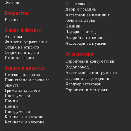
Футони
Озеленяване
Двор и градина
Възрастни
Аксесоари за камини и
Еротика
печки на дърва
Камини
Спорт и фитнес
Чадъри за дъжд
Атлетика
Аварийна готовност
Фитнес и упражнения
Аксесоари за пушачи
Отдих на открито
Отдих на открито
За майстора
Игри на закрито
Строителни консумативи
Водопровод
Здраве и красота
Аксесоари за инструменти
Персонална грижа
Огради и заграждения
Почистване и грижа за
Хардуер аксесоари
бижута
Строителни материали
Грижа за здравето
Инструменти
Помпи
Помпи
Инструменти
Катинари и ключове
Катинари и ключове