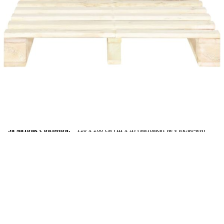
Време за доставка: 5 до 9 дни
Безплатна доставка до адрес при плащане по банков път
Цвят:
Естествен
Материал:
Рамка от борова дървесина масив
Размери:
200 x 120 x 14 см (Д x Ш x В)
EAN code:
8719883692319
Дебелина на дъската:
20 мм
За матрак с размери:
120 x 200 cм (Ш x Д) (матракът не е включен)
Купи на изплащане
Credit calculator
Палетна рамка за легло, бор масив, 120х200 см
Please select credit institution
Цена на продукта:
€98.00
Extraction of information from credit institutions
Предоставената таблица е с информационна цел.