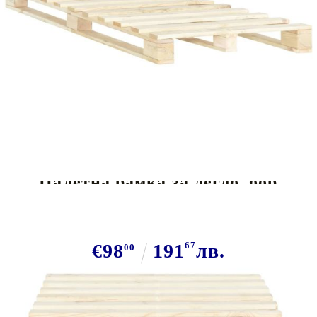
Tweet
Сподели
Палетна рамка за легло, бор
масив, 120х200 см
€98
191
67
лв.
00
В наличност: 43 бр.