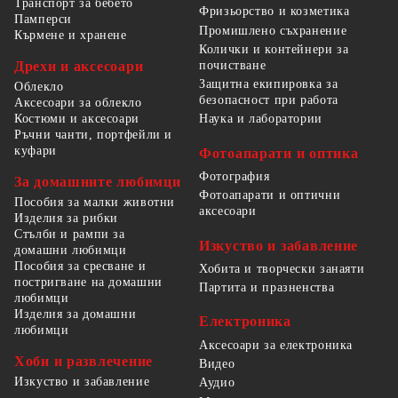
Транспорт за бебето
Фризьорство и козметика
Памперси
Промишлено съхранение
Кърмене и хранене
Колички и контейнери за
Дрехи и аксесоари
почистване
Защитна екипировка за
Облекло
безопасност при работа
Аксесоари за облекло
Костюми и аксесоари
Наука и лаборатории
Ръчни чанти, портфейли и
куфари
Фотоапарати и оптика
Фотография
За домашните любимци
Фотоапарати и оптични
Пособия за малки животни
аксесоари
Изделия за рибки
Стълби и рампи за
Изкуство и забавление
домашни любимци
Пособия за сресване и
Хобита и творчески занаяти
постригване на домашни
Партита и празненства
любимци
Изделия за домашни
Електроника
любимци
Аксесоари за електроника
Хоби и развлечение
Видео
Изкуство и забавление
Аудио