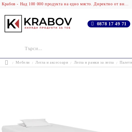
Крабов - Над 100 000 продукта на едно място. Директно от вносителя!
0878 17 49 71
Мебели
Легла и аксесоари
Легла и рамки за легла
Палетн