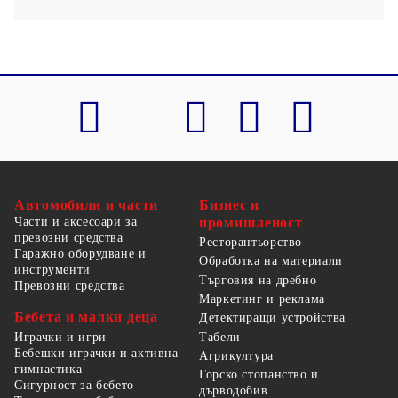
Автомобили и части
Бизнес и
Части и аксесоари за
промишленост
превозни средства
Ресторантьорство
Гаражно оборудване и
Обработка на материали
инструменти
Търговия на дребно
Превозни средства
Маркетинг и реклама
Бебета и малки деца
Детектиращи устройства
Табели
Играчки и игри
Бебешки играчки и активна
Агрикултура
гимнастика
Горско стопанство и
Сигурност за бебето
дърводобив