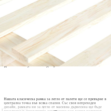
Добавете продукта в количката си с бутона "Добави в
количката" и при поръчка ще можете да изберете броя
вноски на кредита.
Когато плащате с NewPay, всъщност NewPay плаща
поръчката Ви вместо Вас. Вие я получавате и
разполагате с три начина да я платите към тях:
Отложено до 30 дни от момента на изпращане на
поръчката без оскъпяване. За покупки на стойност до
400 лв. / €204,52
Плащане на 4 вноски. Заплащате 20% от стойността на
поръчката си на момента с карта. Останалата сума се
разделя на 3 равни месечни вноски без оскъпяване. За
покупки на стойност до 1000 лв. / €511.31
Плащане на 6 вноски. Стойността на поръчката се
разпределя в 6 равни месечни вноски с оскъпяване. За
покупки на стойност до 2000 лв. / €1022.61
Нашата класическа рамка за легло от палети ще се превърне в
централна точка във всяка спалня. Със своя непреходен
дизайн, рамката ни за легло от масивна дървесина ще бъде
практично и декоративно допълнение към вашия интериор.