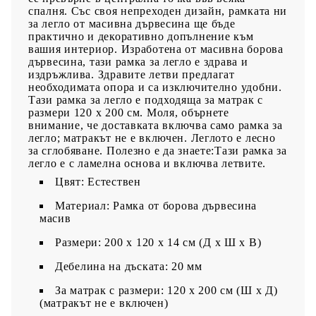
спалня. Със своя непреходен дизайн, рамката ни
за легло от масивна дървесина ще бъде
практично и декоративно допълнение към
вашия интериор. Изработена от масивна борова
дървесина, тази рамка за легло е здрава и
издръжлива. Здравите летви предлагат
необходимата опора и са изключително удобни.
Тази рамка за легло е подходяща за матрак с
размери 120 x 200 см. Моля, обърнете
внимание, че доставката включва само рамка за
легло; матракът не е включен. Леглото е лесно
за сглобяване. Полезно е да знаете:Тази рамка за
легло е с ламелна основа и включва летвите.
Цвят: Естествен
Материал: Рамка от борова дървесина
масив
Размери: 200 x 120 x 14 см (Д x Ш x В)
Дебелина на дъската: 20 мм
За матрак с размери: 120 x 200 cм (Ш x Д)
(матракът не е включен)