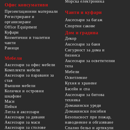
Морска електроника
Офис консумативи
Презентационни материали
Чанти и куфари
Регистриране и
Аксесоари за багаж
организиране
Спортни сакове
Office Equipment
Куфари
Дом и градина
Козметични и тоалетни
Декор
чанти
Аксесоари за баня
Раници
Сигурност за дома и
бизнеса
Мебели
Аксесоари за осветителни
Аксесоари за офис мебели
тела
Комплекти мебели
Мебели
Аксесоари за паравани за
Осветление
стая
Кухня и хранене
Външни мебели
Басейн и спа
Колички и островни
Аксесоари за битова
шкафове
техника
Маси
Домакински уреди
Пейки
Домакински пособия
Легла и аксесоари
Безопасност при пожар,
Аксесоари за дивани
наводнение и обгазяване
Аксесоари за маси
Аксесоари за столове
Спално бельо и артикули