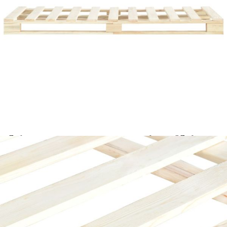
Добавете продукта в количката си с бутона "Добави в
количката" и при поръчка ще можете да изберете броя
вноски на кредита.
Acest tabel are caracter informativ. Adăugați produsul în
coșul de cumpărături unde veți putea selecta detaliile
cererii de creditare.
Предоставената таблица е с информационна цел.
Добавете продукта в количката си с бутона "Добави в
количката" и при поръчка ще можете да изберете броя
вноски на кредита.
Предоставената таблица е с информационна цел.
Добавете продукта в количката си с бутона "Добави в
количката" и при поръчка ще можете да изберете броя
вноски на кредита.
Предоставената таблица е с информационна цел.
Добавете продукта в количката си с бутона "Добави в
количката" и при поръчка ще можете да изберете броя
вноски на кредита.
Предоставената таблица е с информационна цел.