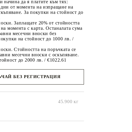
ри начина да я платите към тях:
 дни от момента на изпращане на
скъпяване. За покупки на стойност до
2
носки. Заплащате 20% от стойността
 на момента с карта. Останалата сума
 равни месечни вноски без
покупки на стойност до 1000 лв. /
оски. Стойността на поръчката се
равни месечни вноски с оскъпяване.
тойност до 2000 лв. / €1022.61
ЧАЙ БЕЗ РЕГИСТРАЦИЯ
ще се
ките на
45.900
кг