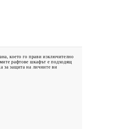
ана, което го прави изключително
уемите рафтове шкафът е подходящ
а за защита на личните ви