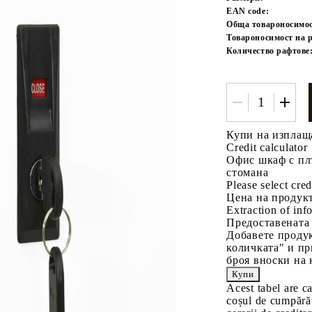
EAN code:
Обща товароносимос
Товароносимост на 
Количество рафтове
Купи на изплащ
Tweet
одели
Credit calculator
Офис шкаф с плъ
стомана
Please select cred
Цена на продукт
Extraction of info
Предоставената
Добавете продук
количката" и пр
броя вноски на 
Acest tabel are c
coșul de cumpărăt