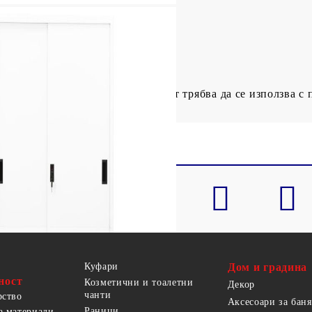
лируеми)
отврати преобръщане, този продукт трябва да се използва с 
Куфари
Дом и градина
ност
Козметични и тоалетни
Декор
чанти
рство
Аксесоари за баня
Раници
а материали