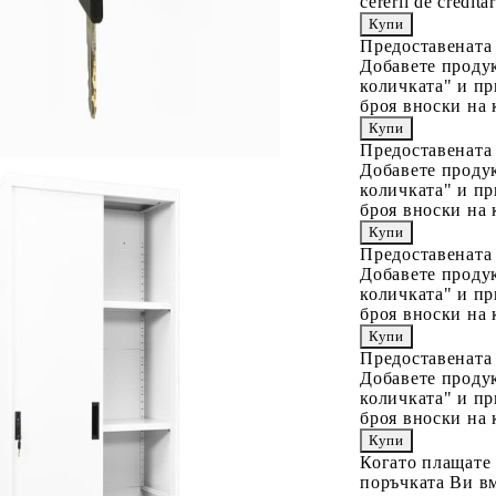
cererii de creditar
Предоставената
Добавете продук
количката" и пр
броя вноски на 
Предоставената
Добавете продук
количката" и пр
броя вноски на 
Предоставената
Добавете продук
количката" и пр
броя вноски на 
Предоставената
Добавете продук
количката" и пр
броя вноски на 
Когато плащате
поръчката Ви вм