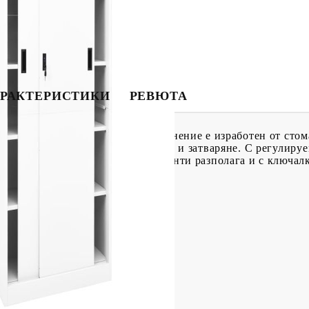
РАКТЕРИСТИКИ
РЕВЮТА
са с този шкаф! Шкафът за съхранение е изработен от стом
 врата осигурява плавно отваряне и затваряне. С регулир
лични размери. Шкафът за документи разполага и с ключалк
x Ш x В)
кг
г