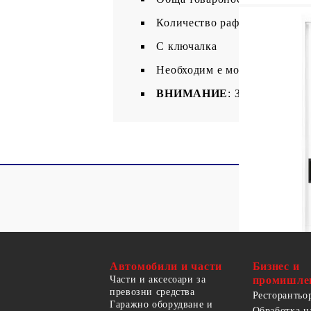
Количество рафтове: 4 (регу
С ключалка
Необходим е монтаж
ВНИМАНИЕ
: За да се пред
Автомобили и части
Бизнес и
Части и аксесоари за
промишле
превозни средства
Ресторантьо
Гаражно оборудване и
Обработка н