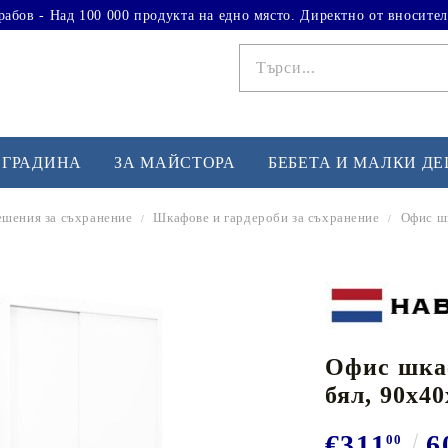
рабов - Над 100 000 продукта на едно място. Директно от вносител
 ГРАДИНА
ЗА МАЙСТОРА
БЕБЕТА И МАЛКИ Д
ешения за съхранение
Шкафове и гардероби за съхранение
Офис шк
ФИТНЕС УПРАЖНЕНИЯ
А
Вдигане на тежести
Б
Кардио
Бо
любимци
Офис шкаф
Йога и пилатес
Бе
бял, 90x40
Лежанки за упражнения
Хо
Тренажори за баланс
О
€311
6
00