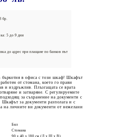
олейбол
3 бр.
ка: 5 до 9 дни
вка до адрес при плащане по банков път
а бъркотия в офиса с този шкаф! Шкафът
зработен от стомана, което го прави
ав и издръжлив. Плъзгащата се врата
отваряне и затваряне. С регулируемите
 подходящ за съхранение на документи с
. Шкафът за документи разполага и с
та на личните ви документи от нежелани
Бял
Стомана
90 x 40 x 180 см (Д x Ш x В)