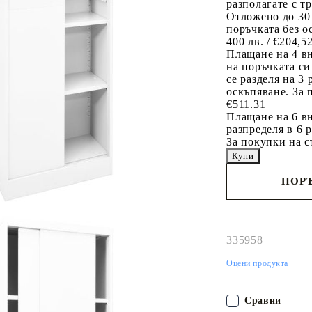
разполагате с т
Отложено до 30
поръчката без о
400 лв. / €204,5
Плащане на 4 в
на поръчката си
се разделя на 3
оскъпяване. За 
€511.31
Плащане на 6 вн
разпределя в 6 
За покупки на с
ПОРЪ
Наш представител 
свърже с Вас в рам
работния ден!
335958
Оцени продукта
Сравни