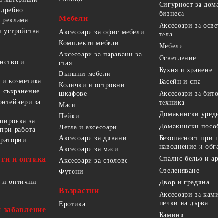
Сигурност за дом
 дребно
бизнеса
Мебели
 реклама
Аксесоари за осв
 устройства
Аксесоари за офис мебели
тела
Комплекти мебели
Мебели
Аксесоари за паравани за
Осветление
анство и
стая
Кухня и хранене
Външни мебели
 и козметика
Басейн и спа
Колички и островни
 съхранение
Аксесоари за бит
шкафове
онтейнери за
техника
Маси
Домакински уред
Пейки
пировка за
Домакински посо
Легла и аксесоари
 при работа
Безопасност при 
Аксесоари за дивани
оратории
наводнение и обг
Аксесоари за маси
ти и оптика
Спално бельо и а
Аксесоари за столове
Озеленяване
Футони
 и оптични
Двор и градина
Възрастни
Аксесоари за кам
печки на дърва
Еротика
и забавление
Камини