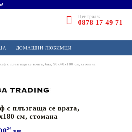
я!
Централа:
0878 17 49 71
ЕЦА
ДОМАШНИ ЛЮБИМЦИ
аф с плъзгаща се врата, бял, 90x40x180 см, стомана
ТЛЕТИКА
аскетбол
кс и бойни изкуства
 с плъзгаща се врата,
йзбол и софтбол
x180 см, стомана
кей и лакрос
сновно спортно оборудване
08
26
лв.