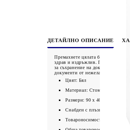
ДЕТАЙЛНО ОПИСАНИЕ
ХА
Премахнете цялата бъркотия в офи
здрав и издръжлив. Плъзгащата се
за съхранение на документи с раз
документи от нежелани гости.
Цвят: Бял
Материал: Стомана
Размери: 90 x 40 x 180 см (Д 
Снабден с плъзгаща се врата
Товароносимост на рафт: 30 
Обща товароносимост: 150 к