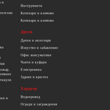
а и
Инструменти
етителни
Катинари и ключове
Катинари и ключове
Други
Дрехи и аксесоари
ова
Изкуство и забавление
Офис консумативи
и
Чанти и куфари
бия
пожар,
Електроника
азяване
Здраве и красота
ртикули
Хардуер
Водопровод
ини и
Огради и заграждения