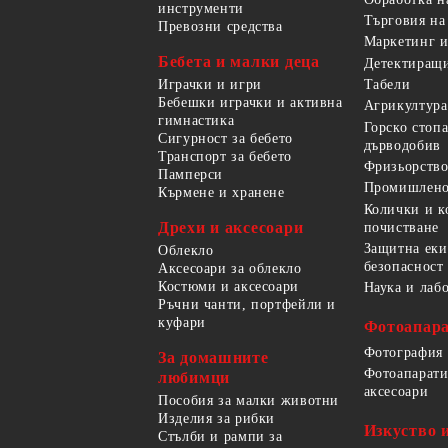
инструменти
Търговия на
Превозни средства
Маркетинг и
Бебета и малки деца
Детектиращи
Играчки и игри
Табели
Бебешки играчки и активна
Агрикултура
гимнастика
Горско стоп
Сигурност за бебето
дърводобив
Транспорт за бебето
Фризьорство
Памперси
Промишлено
Кърмене и хранене
Колички и к
Дрехи и аксесоари
почистване
Защитна еки
Облекло
безопасност
Аксесоари за облекло
Костюми и аксесоари
Наука и лаб
Ръчни чанти, портфейли и
куфари
Фотоапара
Фотография
За домашните
Фотоапарати
любимци
аксесоари
Пособия за малки животни
Изделия за рибки
Изкуство 
Стълби и рампи за