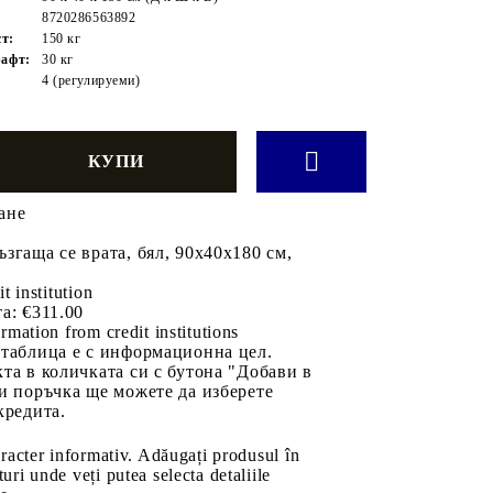
8720286563892
т:
150 кг
рафт:
30 кг
:
4 (регулируеми)
ане
згаща се врата, бял, 90x40x180 см,
it institution
а:
€311.00
rmation from credit institutions
 таблица е с информационна цел.
та в количката си с бутона "Добави в
и поръчка ще можете да изберете
кредита.
aracter informativ. Adăugați produsul în
uri unde veți putea selecta detaliile