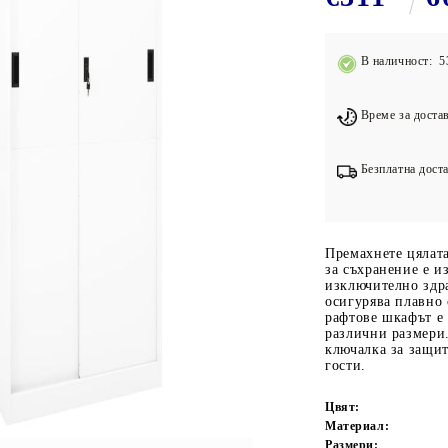
Подложки за фитнес уреди
В
Лостове за набиране
В наличност: 5
Силови кули
Йога и пилатес
Време за достав
Безплатна доста
Премахнете цялат
за съхранение е и
изключително здр
осигурява плавно 
рафтове шкафът е
различни размери
ключалка за защи
гости.
Цвят:
Материал:
Размери: