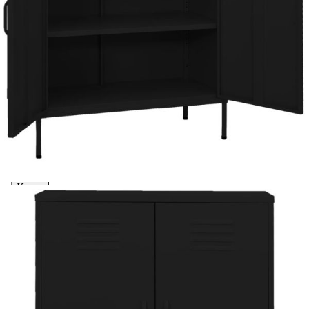
Extraction of information from credit institutions
Предоставената таблица е с информационна цел.
Добавете продукта в количката си с бутона "Добави в
количката" и при поръчка ще можете да изберете броя
вноски на кредита.
Acest tabel are caracter informativ. Adăugați produsul în
coșul de cumpărături unde veți putea selecta detaliile
cererii de creditare.
Предоставената таблица е с информационна цел.
Добавете продукта в количката си с бутона "Добави в
количката" и при поръчка ще можете да изберете броя
вноски на кредита.
Предоставената таблица е с информационна цел.
Добавете продукта в количката си с бутона "Добави в
количката" и при поръчка ще можете да изберете броя
вноски на кредита.
Предоставената таблица е с информационна цел.
Добавете продукта в количката си с бутона "Добави в
количката" и при поръчка ще можете да изберете броя
вноски на кредита.