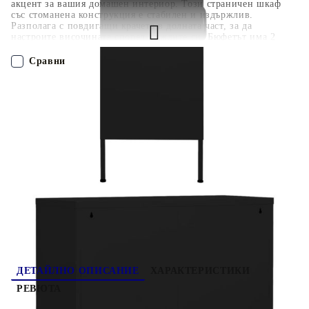
акцент за вашия домашен интериор. Този страничен шкаф
със стоманена конструкция е стабилен и издържлив.
Разполага с повдигащи крачета в долната част, за да
настроите височината според нуждите си. Бюфетът има 2
врати с регулируеми рафтове отвътре, за да пасне на
предмети с различни размери като книги, списания и други
Сравни
лични вещи.
ПОРЪЧАЙ БЕЗ РЕГИСТРАЦИЯ
Наш представител ще се свърже с Вас в рамките на работния ден!
336169
20.600
кг
Оцени продукта
ДЕТАЙЛНО ОПИСАНИЕ
ХАРАКТЕРИСТИКИ
РЕВЮТА