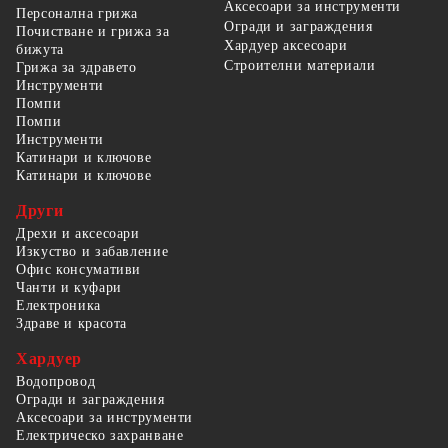
Аксесоари за инструменти
Персонална грижа
Огради и заграждения
Почистване и грижа за
Хардуер аксесоари
бижута
Строителни материали
Грижа за здравето
Инструменти
Помпи
Помпи
Инструменти
Катинари и ключове
Катинари и ключове
Други
Дрехи и аксесоари
Изкуство и забавление
Офис консумативи
Чанти и куфари
Електроника
Здраве и красота
Хардуер
Водопровод
Огради и заграждения
Аксесоари за инструменти
Електрическо захранване