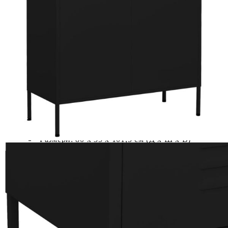
Този шкаф за съхранение с практичен дизайн е
истински акцент за вашия домашен интериор.
Този страничен шкаф със стоманена
конструкция е стабилен и издържлив. Разполага
с повдигащи крачета в долната част, за да
настроите височината според нуждите си.
Бюфетът има 2 врати с регулируеми рафтове
отвътре, за да пасне на предмети с различни
размери като книги, списания и други лични
вещи.
Цвят: Черен
Материал: Стомана
Размери: 80 x 35 x 101,5 см (Д x Ш x В)
Височина на крака: 15 см
Брой рафтове: 2 (регулируеми)
Товароносимост на рафт: 30 кг
Обща товароносимост: 90 кг
С регулиращи елементи отдолу