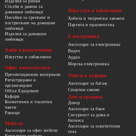
Изделия за рибки
Стълби и рампи за
Изкуство и забавление
домашни любимци
Пособия за сресване и
Хобита и творчески занаяти
постригване на домашни
Партита и празненства
любимци
Изделия за домашни
Електроника
любимци
Аксесоари за електроника
Хоби и развлечение
Видео
Изкуство и забавление
Аудио
Морска електроника
Офис консумативи
Презентационни материали
Чанти и куфари
Регистриране и
Аксесоари за багаж
организиране
Спортни сакове
Office Equipment
Куфари
Дом и градина
Козметични и тоалетни
Декор
чанти
Аксесоари за баня
Раници
Сигурност за дома и
бизнеса
Мебели
Аксесоари за осветителни
Аксесоари за офис мебели
тела
Комплекти мебели