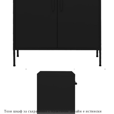
Предоставената таблица е с информационна цел.
Добавете продукта в количката си с бутона "Добави в
количката" и при поръчка ще можете да изберете броя
вноски на кредита.
Когато плащате с NewPay, всъщност NewPay плаща
поръчката Ви вместо Вас. Вие я получавате и
разполагате с три начина да я платите към тях:
Отложено до 30 дни от момента на изпращане на
поръчката без оскъпяване. За покупки на стойност до
400 лв. / €204,52
Плащане на 4 вноски. Заплащате 20% от стойността на
поръчката си на момента с карта. Останалата сума се
разделя на 3 равни месечни вноски без оскъпяване. За
покупки на стойност до 1000 лв. / €511.31
Плащане на 6 вноски. Стойността на поръчката се
разпределя в 6 равни месечни вноски с оскъпяване. За
покупки на стойност до 2000 лв. / €1022.61
Този шкаф за съхранение с практичен дизайн е истински