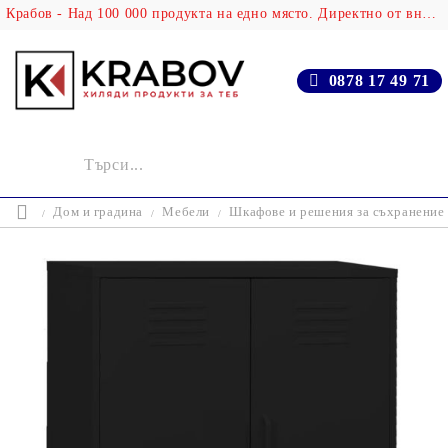
Крабов - Над 100 000 продукта на едно място. Директно от вносителя!
0878 17 49 71
Дом и градина
Мебели
Шкафове и решения за съхранение