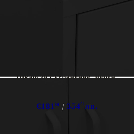
Tweet
Сподели
Шкаф за съхранение, черен,
80х35х101,5 см, стомана
€181
354
01
лв.
00
В наличност: 32 бр.