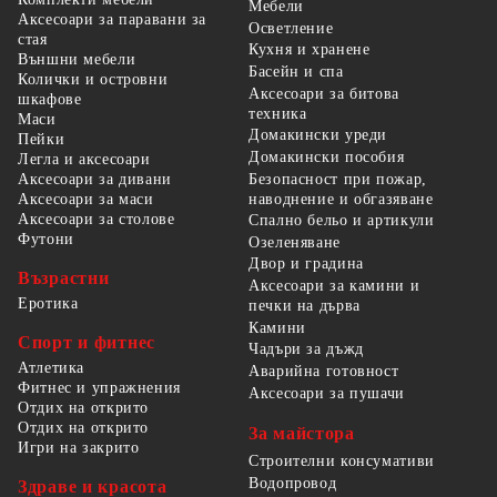
Мебели
Аксесоари за паравани за
Осветление
стая
Кухня и хранене
Външни мебели
Басейн и спа
Колички и островни
Аксесоари за битова
шкафове
техника
Маси
Домакински уреди
Пейки
Домакински пособия
Легла и аксесоари
Безопасност при пожар,
Аксесоари за дивани
наводнение и обгазяване
Аксесоари за маси
Аксесоари за столове
Спално бельо и артикули
Футони
Озеленяване
Двор и градина
Възрастни
Аксесоари за камини и
Еротика
печки на дърва
Камини
Спорт и фитнес
Чадъри за дъжд
Атлетика
Аварийна готовност
Фитнес и упражнения
Аксесоари за пушачи
Отдих на открито
Отдих на открито
За майстора
Игри на закрито
Строителни консумативи
Водопровод
Здраве и красота