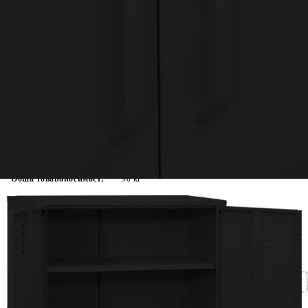
Време за доставка: 5 до 9 дни
Безплатна доставка до адрес при плащане по банков път
Цвят:
Черен
Материал:
Стомана
Размери:
80 x 35 x 101,5 см (Д x Ш x В)
EAN code:
8720286564813
Брой рафтове:
2 (регулируеми)
Обща товароносимост:
90 кг
Товароносимост на рафт:
30 кг
Височина на крака:
15 см
Купи на изплащане
Credit calculator
Шкаф за съхранение, черен, 80х35х101,5 см, стомана
Please select credit institution
Цена на продукта:
€181.00