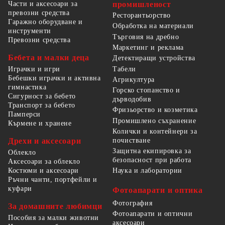
Части и аксесоари за
промишленост
превозни средства
Ресторантьорство
Гаражно оборудване и
Обработка на материали
инструменти
Търговия на дребно
Превозни средства
Маркетинг и реклама
Бебета и малки деца
Детектиращи устройства
Табели
Играчки и игри
Бебешки играчки и активна
Агрикултура
гимнастика
Горско стопанство и
Сигурност за бебето
дърводобив
Транспорт за бебето
Фризьорство и козметика
Памперси
Промишлено съхранение
Кърмене и хранене
Колички и контейнери за
Дрехи и аксесоари
почистване
Защитна екипировка за
Облекло
безопасност при работа
Аксесоари за облекло
Костюми и аксесоари
Наука и лаборатории
Ръчни чанти, портфейли и
куфари
Фотоапарати и оптика
Фотография
За домашните любимци
Фотоапарати и оптични
Пособия за малки животни
аксесоари