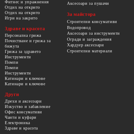
Фитнес и упражнения
Аксесоари за пушачи
Отдих на открито
Отдих на открито
За майстора
Игри на закрито
Строителни консумативи
Водопровод
Здраве и красота
Аксесоари за инструменти
Персонална грижа
Огради и заграждения
Почистване и грижа за
Хардуер аксесоари
бижута
Строителни материали
Грижа за здравето
Инструменти
Помпи
Помпи
Инструменти
Катинари и ключове
Катинари и ключове
Други
Дрехи и аксесоари
Изкуство и забавление
Офис консумативи
Чанти и куфари
Електроника
Здраве и красота