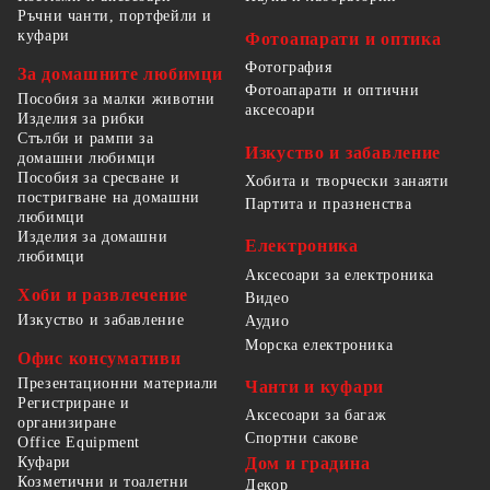
Ръчни чанти, портфейли и
куфари
Фотоапарати и оптика
Фотография
За домашните любимци
Фотоапарати и оптични
Пособия за малки животни
аксесоари
Изделия за рибки
Стълби и рампи за
Изкуство и забавление
домашни любимци
Пособия за сресване и
Хобита и творчески занаяти
постригване на домашни
Партита и празненства
любимци
Изделия за домашни
Електроника
любимци
Аксесоари за електроника
Хоби и развлечение
Видео
Изкуство и забавление
Аудио
Морска електроника
Офис консумативи
Презентационни материали
Чанти и куфари
Регистриране и
Аксесоари за багаж
организиране
Спортни сакове
Office Equipment
Куфари
Дом и градина
Козметични и тоалетни
Декор