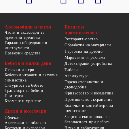
Автомобили и части
Бизнес и
Части и аксесоари за
промишленост
превозни средства
Ресторантьорство
Гаражно оборудване и
Обработка на материали
инструменти
Търговия на дребно
Превозни средства
Маркетинг и реклама
Бебета и малки деца
Детектиращи устройства
Табели
Играчки и игри
Бебешки играчки и активна
Агрикултура
гимнастика
Горско стопанство и
Сигурност за бебето
дърводобив
Транспорт за бебето
Фризьорство и козметика
Памперси
Промишлено съхранение
Кърмене и хранене
Колички и контейнери за
Дрехи и аксесоари
почистване
Защитна екипировка за
Облекло
безопасност при работа
Аксесоари за облекло
Костюми и аксесоари
Наука и лаборатории