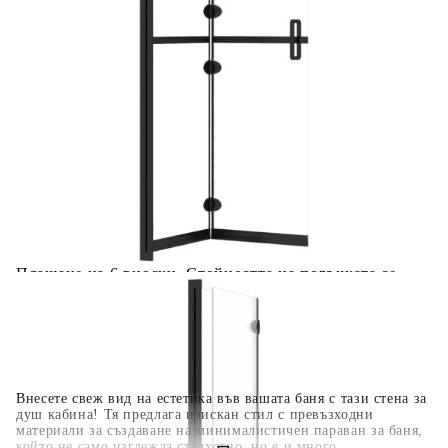
Добавете продукта в количката си с бутона "Добави в
количката" и при поръчка ще можете да изберете броя
вноски на кредита.
Когато плащате с NewPay, всъщност NewPay плаща
поръчката Ви вместо Вас. Вие я получавате и
разполагате с три начина да я платите към тях:
Отложено до 30 дни от момента на изпращане на
поръчката без оскъпяване. За покупки на стойност до
400 лв. / €204,52
Плащане на 4 вноски. Заплащате 20% от стойността на
поръчката си на момента с карта. Останалата сума се
разделя на 3 равни месечни вноски без оскъпяване. За
покупки на стойност до 1000 лв. / €511.31
Плащане на 6 вноски. Стойността на поръчката се
разпределя в 6 равни месечни вноски с оскъпяване. За
покупки на стойност до 2000 лв. / €1022.61
Внесете свеж вид на естетика във вашата баня с тази стена за
душ кабина! Тя предлага изискан стил с превъзходни
материали за създаване на минималистичен параван за баня,
който не само изглежда страхотно, но е и много