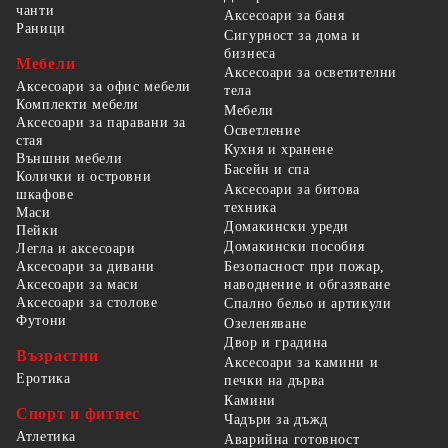
чанти
Аксесоари за баня
Раници
Сигурност за дома и
бизнеса
Мебели
Аксесоари за осветителни
Аксесоари за офис мебели
тела
Комплекти мебели
Мебели
Аксесоари за паравани за
Осветление
стая
Кухня и хранене
Външни мебели
Басейн и спа
Колички и островни
Аксесоари за битова
шкафове
техника
Маси
Домакински уреди
Пейки
Домакински пособия
Легла и аксесоари
Безопасност при пожар,
Аксесоари за дивани
наводнение и обгазяване
Аксесоари за маси
Аксесоари за столове
Спално бельо и артикули
Футони
Озеленяване
Двор и градина
Възрастни
Аксесоари за камини и
Еротика
печки на дърва
Камини
Спорт и фитнес
Чадъри за дъжд
Атлетика
Аварийна готовност