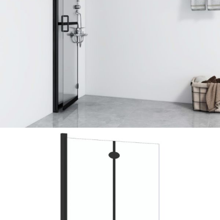
Време за доставка: 5 до 9 дни
Безплатна доставка до адрес при плащане по банков път
Цвят:
Прозрачен и черен
Материал:
Алуминий, закалено стъкло
Размери:
90 x 190 см (Ш x В)
EAN code:
8720286640166
Дебелина на стъклото:
5 мм
Купи на изплащане
Credit calculator
Сгъваема стена за душ с прозрачно ESG стъкло,
90x190 см
Please select credit institution
Цена на продукта:
€187.00
Extraction of information from credit institutions
Предоставената таблица е с информационна цел.