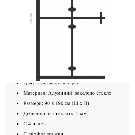
стил с превъзходни материали за създаване на
минималистичен параван за баня, който не само
изглежда страхотно, но е и много
функционален. Параванът разполага с 5 мм
закалено стъкло и е поддържано от алуминиева
рамка, така че можете да сте сигурни, че
структурата ще бъде стабилна след монтиране.
Той е изключително практичен и удобен, тъй
като можете да го отворите когато е нужен и да
го сгънете, за да спестите място, когато не се
използва. В допълнение, преградата за душ е
лесна за почистване; всичко, което трябва да
направите, е да забършете досадните водни
следи!
Цвят: Прозрачен и черен
Материал: Алуминий, закалено стъкло
Размери: 90 x 190 см (Ш x В)
Дебелина на стъклото: 5 мм
С 4 панела
С двойни дръжки