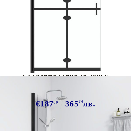
Tweet
Сподели
Сгъваема стена за душ с
прозрачно ESG стъкло, 90x190 см
€187
365
74
лв.
00
В наличност: 96 бр.