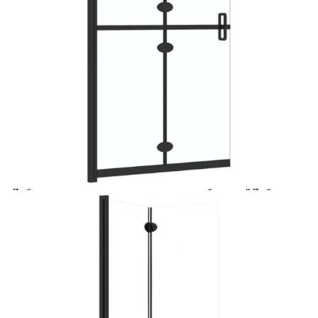
Добавете продукта в количката си с бутона "Добави в
количката" и при поръчка ще можете да изберете броя
вноски на кредита.
Acest tabel are caracter informativ. Adăugați produsul în
coșul de cumpărături unde veți putea selecta detaliile
cererii de creditare.
Предоставената таблица е с информационна цел.
Добавете продукта в количката си с бутона "Добави в
количката" и при поръчка ще можете да изберете броя
вноски на кредита.
Предоставената таблица е с информационна цел.
Добавете продукта в количката си с бутона "Добави в
количката" и при поръчка ще можете да изберете броя
вноски на кредита.
Предоставената таблица е с информационна цел.
Добавете продукта в количката си с бутона "Добави в
количката" и при поръчка ще можете да изберете броя
вноски на кредита.
Предоставената таблица е с информационна цел.