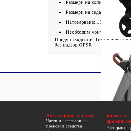
Размери на количката: 49 x 8
Размери на седалката за кола:
Натоварване: 15 кг
Необходим монтаж
Предупреждение. Този продукт н
без надзор
GPSR
Автомобили и части
Бизнес и
Части и аксесоари за
промишле
превозни средства
Ресторантьо