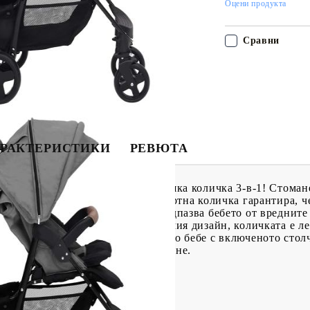
Оцени продукта
Сравни
РАКТЕРИСТИКИ
РЕВЮТА
 при пътуване с тази уютна бебешка количка 3-в-1! Стоман
 издръжлива. Тази удобна и комфортна количка гарантира, ч
и спи. Регулируемият сенник предпазва бебето от вреднит
ранение. Благодарение на сгъваемия дизайн, количката е ле
е лесно да транспортирате вашето бебе с включеното столч
 подходящ за бягане или пързаляне.