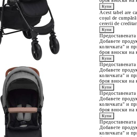
броя вноски на 
Acest tabel are c
coșul de cumpărăt
cererii de creditar
Предоставената
Добавете продук
количката" и пр
броя вноски на 
Предоставената
Добавете продук
количката" и пр
броя вноски на 
Предоставената
Добавете продук
количката" и пр
броя вноски на 
Предоставената
Добавете продук
количката" и пр