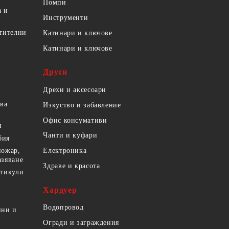
Помпи
а и
Инструменти
етителни
Катинари и ключове
Катинари и ключове
Други
Дрехи и аксесоари
ова
Изкуство и забавление
Офис консумативи
и
Чанти и куфари
бия
пожар,
Електроника
азяване
Здраве и красота
ртикули
Хардуер
Водопровод
ини и
Огради и заграждения