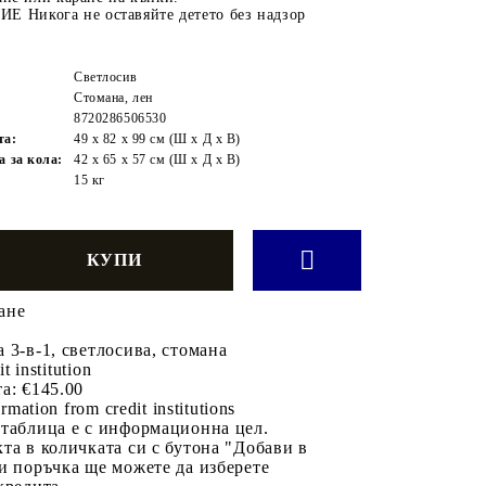
Никога не оставяйте детето без надзор
Светлосив
Стомана, лен
8720286506530
та:
49 x 82 x 99 см (Ш x Д x В)
а за кола:
42 x 65 x 57 см (Ш x Д x В)
15 кг
ане
 3-в-1, светлосива, стомана
it institution
а:
€145.00
rmation from credit institutions
 таблица е с информационна цел.
та в количката си с бутона "Добави в
и поръчка ще можете да изберете