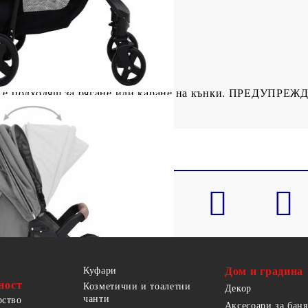
2 x 99 см (Ш x Д x В)
 42 x 65 x 57 см (Ш x Д x В)
е е подходящ за бягане или каране на кънки. ПРЕДУПРЕЖД
Куфари
Дом и градина
ност
Козметични и тоалетни
Декор
чанти
рство
Аксесоари за баня