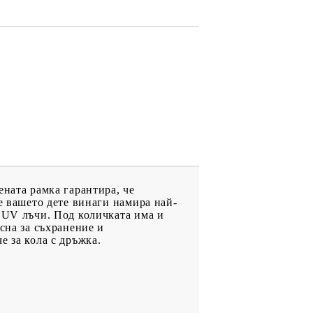
ената рамка гарантира, че
е вашето дете винаги намира най-
е UV лъчи. Под количката има и
сна за съхранение и
е за кола с дръжка.