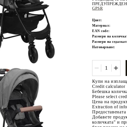
ПРЕДУПРЕЖДЕНИЕ 
GPSR
Цвят:
Материал:
EAN code:
Размери на количка
Размери на седалкат
Натоварване:
Tweet
одели
Купи на изплащ
Credit calculator
Бебешка количка
Please select cred
Цена на продукт
Extraction of info
Предоставената
Добавете продук
количката" и пр