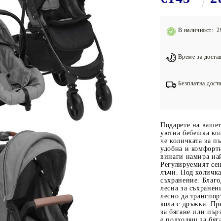
Подложки за фитнес уреди
В
Лостове за набиране
В наличност: 2
Силови кули
Йога и пилатес
Време за достав
Безплатна доста
Подарете на вашет
уютна бебешка кол
че количката за п
удобна и комфортн
винаги намира най
Регулируемият се
лъчи. Под количка
съхранение. Благо
лесна за съхранен
лесно да транспор
кола с дръжка. П
за бягане или пър
е подходящ за бяг