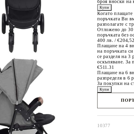
броя вноски на 
Когато плащате
поръчката Ви вм
разполагате с т
Отложено до 30
поръчката без о
400 лв. / €204,5
Плащане на 4 в
на поръчката си
се разделя на 3
оскъпяване. За 
€511.31
Плащане на 6 вн
разпределя в 6 
За покупки на с
ПОРЪ
Наш представител 
свърже с Вас в рам
работния ден!
10377