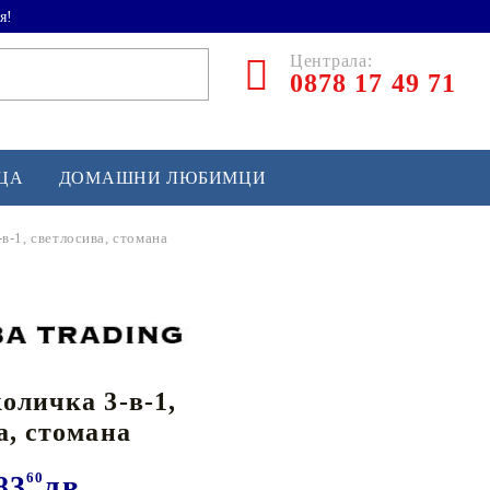
я!
Централа:
0878 17 49 71
ЕЦА
ДОМАШНИ ЛЮБИМЦИ
в-1, светлосива, стомана
ТЛЕТИКА
аскетбол
кс и бойни изкуства
оличка 3-в-1,
йзбол и софтбол
а, стомана
кей и лакрос
сновно спортно оборудване
83
60
лв.