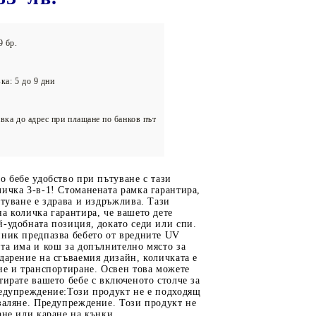
олейбол
9 бр.
ка: 5 до 9 дни
вка до адрес при плащане по банков път
о бебе удобство при пътуване с тази
ичка 3-в-1! Стоманената рамка гарантира,
ътуване е здрава и издръжлива. Тази
а количка гарантира, че вашето дете
-удобната позиция, докато седи или спи.
нник предпазва бебето от вредните UV
та има и кош за допълнително място за
дарение на сгъваемия дизайн, количката е
ие и транспортиране. Освен това можете
тирате вашето бебе с включеното столче за
редупреждение:Този продукт не е подходящ
заляне. Предупреждение. Този продукт не
ане или каране на кънки.