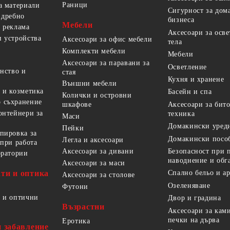
Раници
а материали
Сигурност за дом
 дребно
бизнеса
Мебели
 реклама
Аксесоари за осв
 устройства
Аксесоари за офис мебели
тела
Комплекти мебели
Мебели
Аксесоари за паравани за
Осветление
анство и
стая
Кухня и хранене
Външни мебели
 и козметика
Басейн и спа
Колички и островни
 съхранение
Аксесоари за бит
шкафове
онтейнери за
техника
Маси
Домакински уред
Пейки
пировка за
Домакински посо
Легла и аксесоари
 при работа
Безопасност при 
Аксесоари за дивани
оратории
наводнение и обг
Аксесоари за маси
ти и оптика
Спално бельо и а
Аксесоари за столове
Озеленяване
Футони
 и оптични
Двор и градина
Възрастни
Аксесоари за кам
печки на дърва
Еротика
и забавление