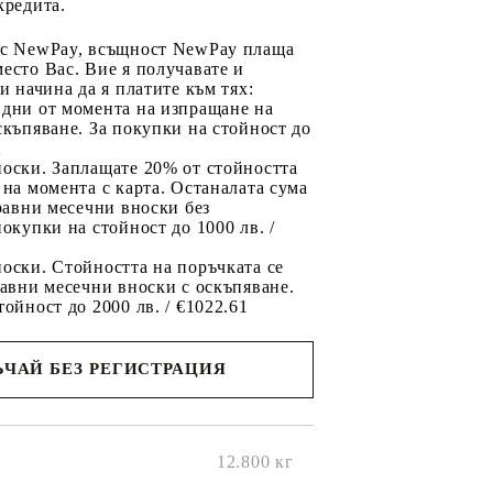
кредита.
 с NewPay, всъщност NewPay плаща
есто Вас. Вие я получавате и
ри начина да я платите към тях:
 дни от момента на изпращане на
скъпяване. За покупки на стойност до
2
носки. Заплащате 20% от стойността
 на момента с карта. Останалата сума
 равни месечни вноски без
покупки на стойност до 1000 лв. /
оски. Стойността на поръчката се
равни месечни вноски с оскъпяване.
тойност до 2000 лв. / €1022.61
ЧАЙ БЕЗ РЕГИСТРАЦИЯ
ще се
ките на
12.800
кг