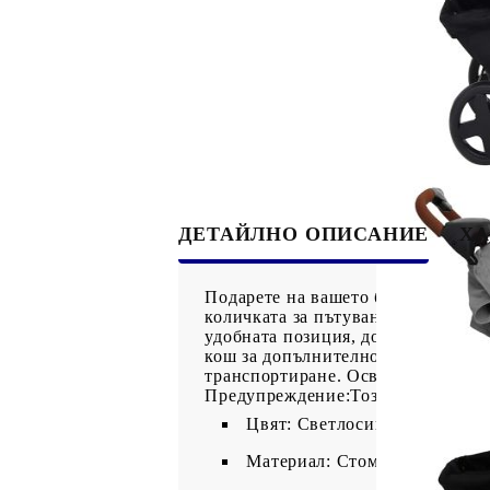
ДЕТАЙЛНО ОПИСАНИЕ
ХА
Подарете на вашето бебе удобство
количката за пътуване е здрава и
удобната позиция, докато седи ил
кош за допълнително място за съх
транспортиране. Освен това может
Предупреждение:Този продукт не е
Цвят: Светлосив
Материал: Стомана, лен