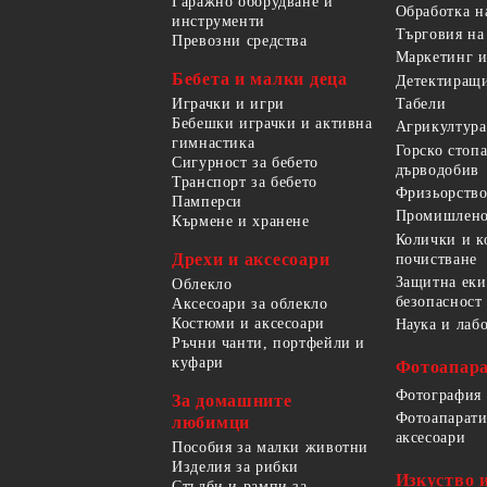
Гаражно оборудване и
Обработка н
инструменти
Търговия на
Превозни средства
Маркетинг и
Бебета и малки деца
Детектиращи
Играчки и игри
Табели
Бебешки играчки и активна
Агрикултура
гимнастика
Горско стоп
Сигурност за бебето
дърводобив
Транспорт за бебето
Фризьорство
Памперси
Промишлено
Кърмене и хранене
Колички и к
Дрехи и аксесоари
почистване
Защитна еки
Облекло
безопасност
Аксесоари за облекло
Костюми и аксесоари
Наука и лаб
Ръчни чанти, портфейли и
куфари
Фотоапара
Фотография
За домашните
Фотоапарати
любимци
аксесоари
Пособия за малки животни
Изделия за рибки
Изкуство 
Стълби и рампи за