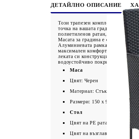
ДЕТАЙЛНО ОПИСАНИЕ
ХА
Този трапезен комплект за открит
точка на вашата градина, тераса 
полиетиленов ратан, прави градин
Масата за градина е със стъклен п
Алуминиевата рамка също осигуря
максимален комфорт по време на с
леката си конструкция. Забележка
водоустойчиво покривало.
Маса
Цвят: Черен
Материал: Стъкло, алуминий
Размери: 150 x 90 x 74 см (Д 
Стол
Цвят на PE ратана: Черен
Цвят на възглавницата: Крем