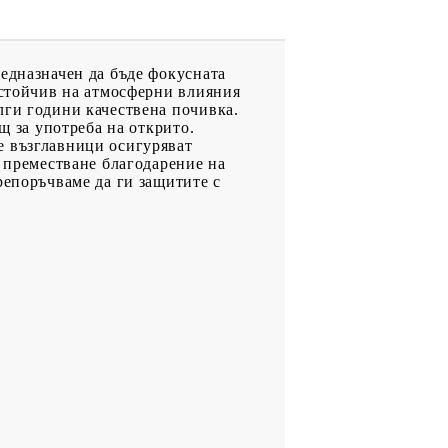
редназначен да бъде фокусната
устойчив на атмосферни влияния
лги години качествена почивка.
щ за употреба на открито.
е възглавници осигуряват
а преместване благодарение на
репоръчваме да ги защитите с