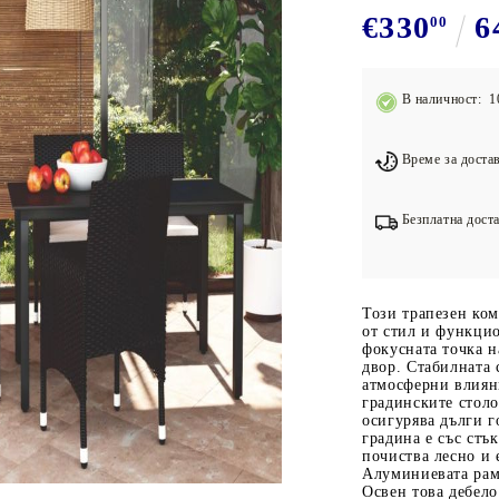
Подложки за фитнес уреди
В
€330
6
00
Лостове за набиране
Силови кули
В наличност: 1
Йога и пилатес
Време за достав
Безплатна доста
Този трапезен ком
от стил и функцио
фокусната точка н
двор. Стабилната 
атмосферни влиян
градинските столо
осигурява дълги г
градина е със стъ
почиства лесно и 
Алуминиевата рам
Освен това дебело