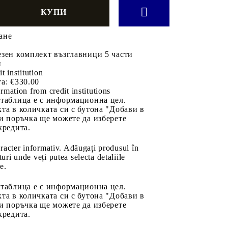
ане
зен комплект възглавници 5 части
н
it institution
а:
€330.00
rmation from credit institutions
 таблица е с информационна цел.
та в количката си с бутона "Добави в
и поръчка ще можете да изберете
кредита.
aracter informativ. Adăugați produsul în
uri unde veți putea selecta detaliile
e.
 таблица е с информационна цел.
та в количката си с бутона "Добави в
и поръчка ще можете да изберете
кредита.