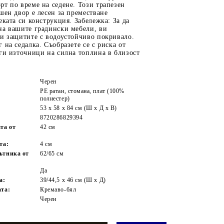
т по време на седене. Този трапезен
шен двор е лесен за преместване
еката си конструкция. Забележка: За да
на вашите градински мебели, ви
ги защитите с водоустойчиво покривало.
 на седалка. Съобразете се с риска от
ги източници на силна топлина в близост
Черен
PE ратан, стомана, плат (100%
полиестер)
53 x 58 x 84 см (Ш х Д х В)
8720286829394
та от
42 cм
та:
4 см
ътника от
62/65 см
Да
а:
39/44,5 x 46 см (Ш x Д)
ата:
Кремаво-бял
Черен