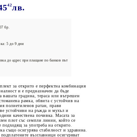
олейбол
45
42
лв.
07 бр.
ка: 5 до 9 дни
вка до адрес при плащане по банков път
плект за открито е перфектна комбинация
налност и е предназначен да бъде
а вашата градина, тераса или вътрешен
стоманена рамка, обвита с устойчив на
ия полиетиленов ратан, прави
ве устойчиви на ръжда и мухъл и
одини качествена почивка. Масата за
клен плот със семпли линии, който се
е подходящ за употреба на открито.
ка също осигурява стабилност и здравина.
 подплатените възглавници осигуряват