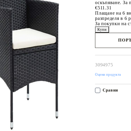
оскъпяване. За 
€511.31
Плащане на 6 вн
разпределя в 6 
За покупки на с
ПОРЪ
Наш представител 
свърже с Вас в рам
работния ден!
3094975
Оцени продукта
Сравни