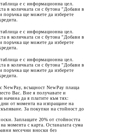
 таблица е с информационна цел.
та в количката си с бутона "Добави в
и поръчка ще можете да изберете
кредита.
 таблица е с информационна цел.
та в количката си с бутона "Добави в
и поръчка ще можете да изберете
кредита.
 таблица е с информационна цел.
та в количката си с бутона "Добави в
и поръчка ще можете да изберете
кредита.
 с NewPay, всъщност NewPay плаща
есто Вас. Вие я получавате и
ри начина да я платите към тях:
 дни от момента на изпращане на
скъпяване. За покупки на стойност до
2
носки. Заплащате 20% от стойността
 на момента с карта. Останалата сума
 равни месечни вноски без