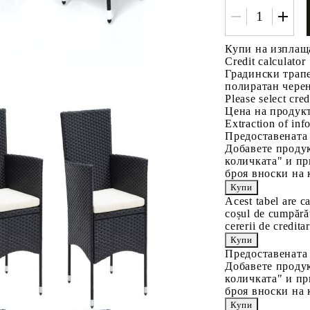
Купи на изплащ
Credit calculator
Градински трапе
полиратан чере
Please select cred
Цена на продукт
Extraction of info
Предоставената
Добавете продук
количката" и пр
броя вноски на 
Acest tabel are c
coșul de cumpărăt
cererii de creditar
Предоставената
Добавете продук
количката" и пр
броя вноски на 