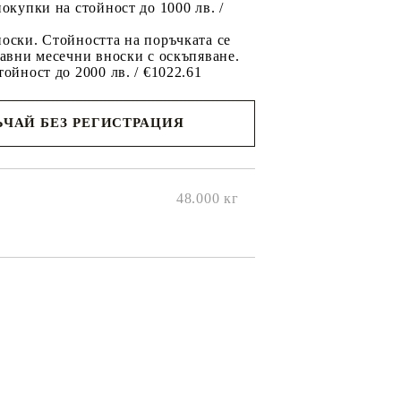
покупки на стойност до 1000 лв. /
оски. Стойността на поръчката се
равни месечни вноски с оскъпяване.
тойност до 2000 лв. / €1022.61
ЧАЙ БЕЗ РЕГИСТРАЦИЯ
ще се
ките на
48.000
кг