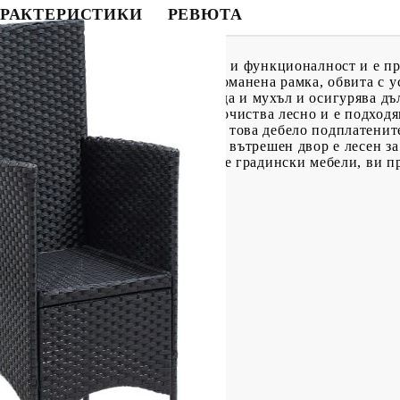
РАКТЕРИСТИКИ
РЕВЮТА
о е перфектна комбинация от стил и функционалност и е п
или вътрешен двор. Стабилната стоманена рамка, обвита с 
ските столове устойчиви на ръжда и мухъл и осигурява дъ
лот със семпли линии, който се почиства лесно и е подходя
ва стабилност и здравина. Освен това дебело подплатенит
едене. Този трапезен комплект за вътрешен двор е лесен з
: За да удължите живота на вашите градински мебели, ви п
x Ш x В)
аво-бял