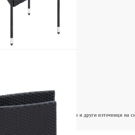
, плат (100% полиестер)
 Д х В)
 x 46 см (Ш x Д)
ята: 42 cм
 земята: 62/65 см
образете се с риска от открит огън и други източници на с