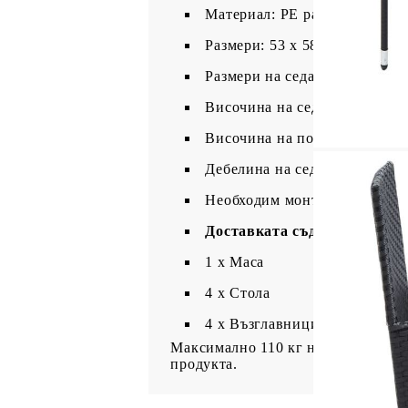
Материал: PE ратан, стомана
Размери: 53 x 58 x 84 см (Ш х
Размери на седалката: 39/44,5
Височина на седалката от зем
Височина на подлакътника от
Дебелина на седалката: 4 см
Необходим монтаж: Да
Доставката съдържа:
1 х Маса
4 x Стола
4 x Възглавници за сядане
Максимално 110 кг на седалка. Съ
продукта.