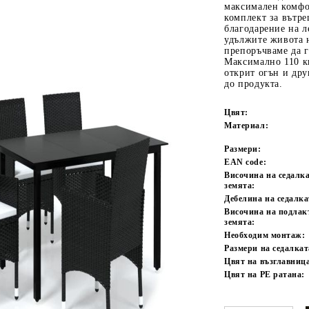
максимален комфор
комплект за вътре
благодарение на л
удължите живота 
препоръчваме да 
Максимално 110 кг
открит огън и дру
до продукта.
Цвят:
Материал:
Tweet
одели
Размери:
EAN code:
Височина на седалка
земята:
Дебелина на седалка
Височина на подлак
земята:
Необходим монтаж:
Размери на седалкат
Цвят на възглавниц
Цвят на PE ратана: