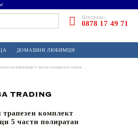
я!
Централа:
0878 17 49 71
ЕЦА
ДОМАШНИ ЛЮБИМЦИ
плект възглавници 5 части полиратан черен
ТЛЕТИКА
аскетбол
кс и бойни изкуства
 трапезен комплект
йзбол и софтбол
ци 5 части полиратан
кей и лакрос
сновно спортно оборудване