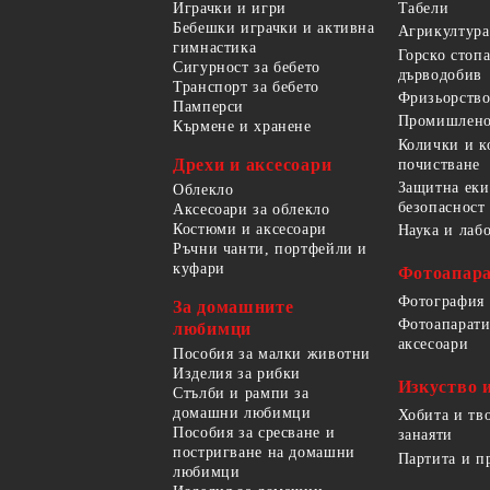
Играчки и игри
Табели
Бебешки играчки и активна
Агрикултура
гимнастика
Горско стоп
Сигурност за бебето
дърводобив
Транспорт за бебето
Фризьорство
Памперси
Промишлено
Кърмене и хранене
Колички и к
Дрехи и аксесоари
почистване
Защитна еки
Облекло
безопасност
Аксесоари за облекло
Костюми и аксесоари
Наука и лаб
Ръчни чанти, портфейли и
куфари
Фотоапара
Фотография
За домашните
Фотоапарати
любимци
аксесоари
Пособия за малки животни
Изделия за рибки
Изкуство 
Стълби и рампи за
домашни любимци
Хобита и тв
Пособия за сресване и
занаяти
постригване на домашни
Партита и п
любимци