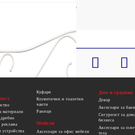
0 см (Ш x Д) (матрак не е включен)
Куфари
Дом и градина
ност
Козметични и тоалетни
Декор
чанти
рство
Аксесоари за баня
Раници
а материали
Сигурност за дом
 дребно
бизнеса
Мебели
 реклама
Аксесоари за осв
 устройства
Аксесоари за офис мебели
тела