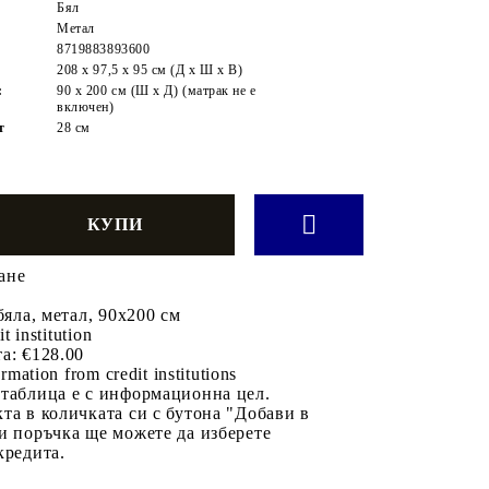
Бял
Метал
8719883893600
208 x 97,5 x 95 см (Д x Ш x В)
:
90 x 200 см (Ш x Д) (матрак не е
включен)
т
28 см
ане
бяла, метал, 90x200 см
it institution
а:
€128.00
rmation from credit institutions
 таблица е с информационна цел.
та в количката си с бутона "Добави в
и поръчка ще можете да изберете
кредита.