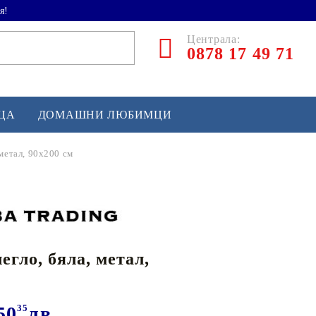
я!
Централа:
0878 17 49 71
ЕЦА
ДОМАШНИ ЛЮБИМЦИ
 метал, 90x200 см
ТЛЕТИКА
аскетбол
кс и бойни изкуства
егло, бяла, метал,
йзбол и софтбол
кей и лакрос
сновно спортно оборудване
50
35
лв.