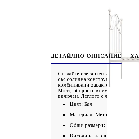
ДЕТАЙЛНО ОПИСАНИЕ
ХА
Създайте елегантен и класически в
със солидна конструкция. Здравит
комбинирани характеристики със с
Моля, обърнете внимание, че дост
включен. Леглото е лесно за сгло
Цвят: Бял
Материал: Метал
Общи размери: 208 x 97,5 x 9
Височина на спане от земята: