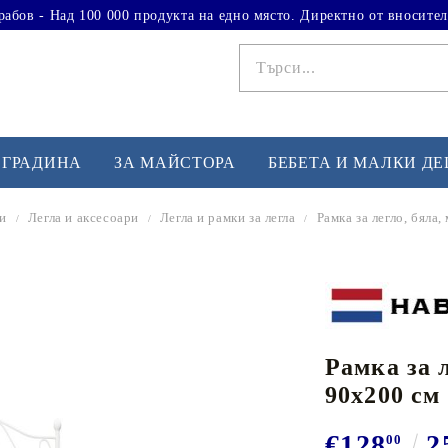
рабов - Над 100 000 продукта на едно място. Директно от вносител
 ГРАДИНА
ЗА МАЙСТОРА
БЕБЕТА И МАЛКИ Д
и
Легла и аксесоари
Легла и рамки за легла
Рамка за легло, бяла,
ФИТНЕС УПРАЖНЕНИЯ
А
Вдигане на тежести
Б
Кардио
Бо
любимци
Рамка за л
Йога и пилатес
Бе
90x200 см
Лежанки за упражнения
Хо
Тренажори за баланс
О
€128
2
00