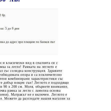
олейбол
2 бр.
ка: 5 до 9 дни
вка до адрес при плащане по банков път
н и класически вид в спалнята си с
мка за легло! Рамката на леглото е
ал със солидна конструкция. Здравите
еобходимата опора и са изключително
 тези комбинирани характеристики със
те добър нощен сън! Леглото е подходящо
ри 90 x 200 см. Моля, обърнете внимание,
ючва рамка за легло с ламелна основа
чени). Матракът не е включен. Леглото е
не. Можете да разгледате нашия магазин за