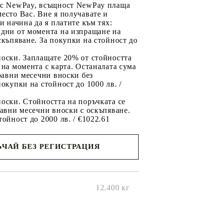
 с NewPay, всъщност NewPay плаща
есто Вас. Вие я получавате и
ри начина да я платите към тях:
 дни от момента на изпращане на
скъпяване. За покупки на стойност до
2
носки. Заплащате 20% от стойността
 на момента с карта. Останалата сума
 равни месечни вноски без
покупки на стойност до 1000 лв. /
оски. Стойността на поръчката се
равни месечни вноски с оскъпяване.
тойност до 2000 лв. / €1022.61
ЧАЙ БЕЗ РЕГИСТРАЦИЯ
ще се
ките на
12.400
кг