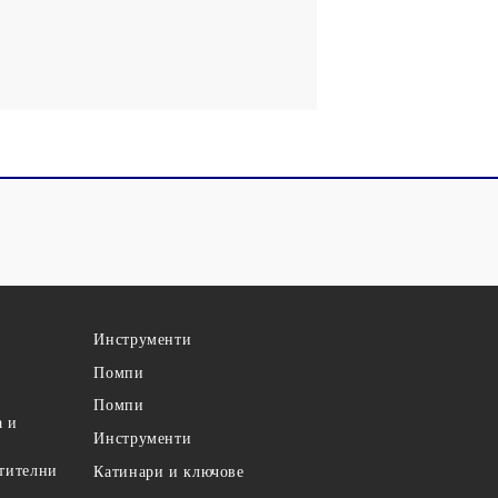
Инструменти
Помпи
Помпи
а и
Инструменти
етителни
Катинари и ключове