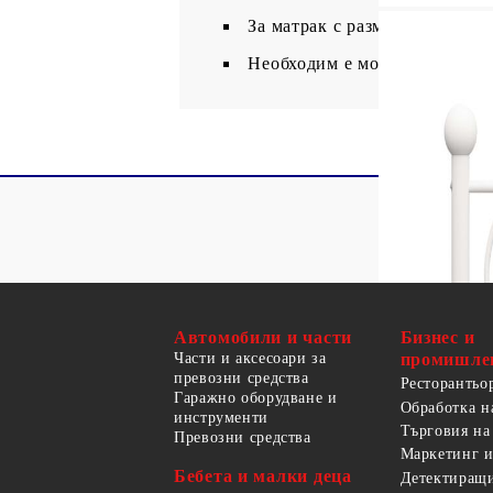
За матрак с размери: 90 x 20
Необходим е монтаж
Автомобили и части
Бизнес и
Части и аксесоари за
промишле
превозни средства
Ресторантьо
Гаражно оборудване и
Обработка н
инструменти
Търговия на
Превозни средства
Маркетинг и
Бебета и малки деца
Детектиращи