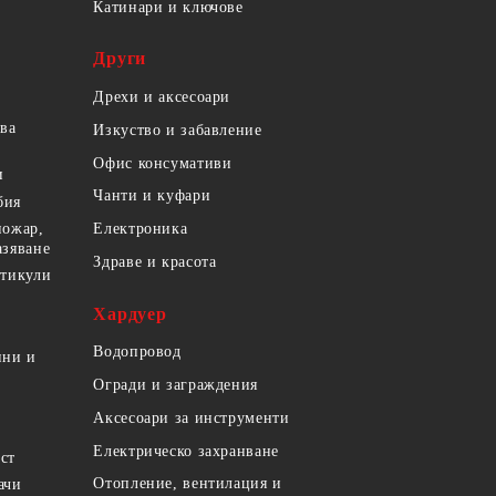
Катинари и ключове
Други
Дрехи и аксесоари
ова
Изкуство и забавление
Офис консумативи
и
Чанти и куфари
бия
пожар,
Електроника
азяване
Здраве и красота
ртикули
Хардуер
Водопровод
ини и
Огради и заграждения
Аксесоари за инструменти
Електрическо захранване
ст
Отопление, вентилация и
ачи