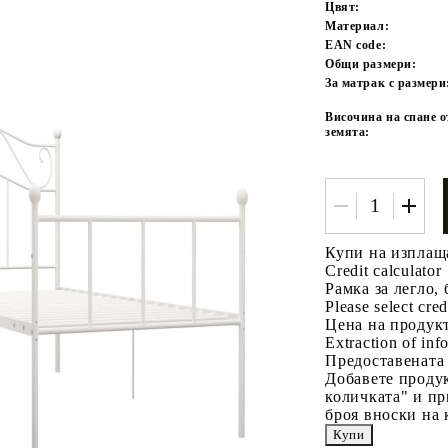
Цвят:
Материал:
EAN code:
Общи размери:
За матрак с размери
Височина на спане о
земята:
Tweet
одели
Купи на изплащ
Credit calculator
Рамка за легло, 
Please select cred
Цена на продукт
Extraction of info
Предоставената
Добавете продук
количката" и пр
броя вноски на 