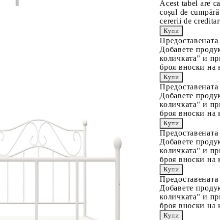
Acest tabel are c
coșul de cumpărăt
cererii de creditar
Предоставената
Добавете продук
количката" и пр
броя вноски на 
Предоставената
Добавете продук
количката" и пр
броя вноски на 
Предоставената
Добавете продук
количката" и пр
броя вноски на 
Предоставената
Добавете продук
количката" и пр
броя вноски на 