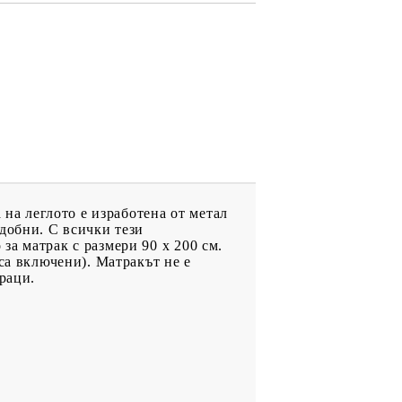
 на леглото е изработена от метал
добни. С всички тези
а матрак с размери 90 x 200 см.
са включени). Матракът не е
раци.