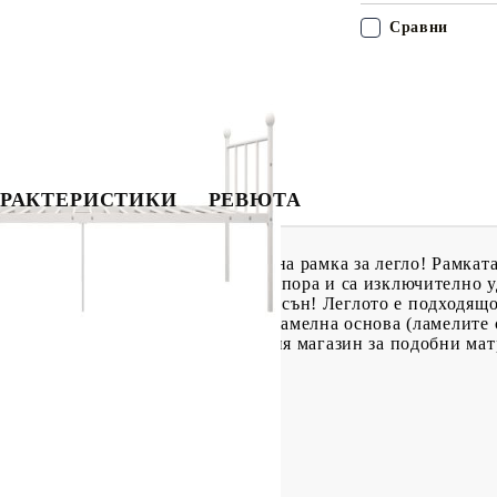
Сравни
РАКТЕРИСТИКИ
РЕВЮТА
ид в спалнята си с нашата метална рамка за легло! Рамката
е летви предлагат необходимата опора и са изключително у
игурност ще имате добър нощен сън! Леглото е подходящо з
авката включва рамка за легло с ламелна основа (ламелите 
бяване. Можете да разгледате нашия магазин за подобни мат
5 см (Д x Ш x В)
 28 см