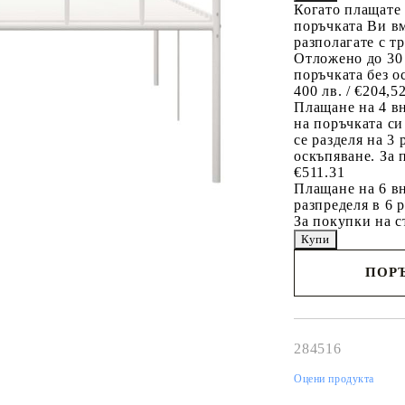
Когато плащате
поръчката Ви вм
разполагате с т
Отложено до 30
поръчката без о
400 лв. / €204,5
Плащане на 4 в
на поръчката си
се разделя на 3
оскъпяване. За 
€511.31
Плащане на 6 вн
разпределя в 6 
За покупки на с
ПОРЪ
Наш представител 
свърже с Вас в рам
работния ден!
284516
Оцени продукта