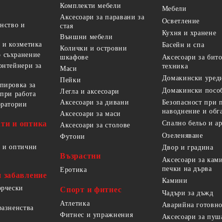
Комплекти мебели
Мебели
Аксесоари за паравани за
Осветление
анство и
стая
Кухня и хранене
Външни мебели
 и козметика
Басейн и спа
Колички и островни
 съхранение
Аксесоари за бит
шкафове
онтейнери за
техника
Маси
Домакински уред
Пейки
пировка за
Домакински посо
Легла и аксесоари
 при работа
Безопасност при 
Аксесоари за дивани
оратории
наводнение и обг
Аксесоари за маси
ти и оптика
Спално бельо и а
Аксесоари за столове
Озеленяване
Футони
 и оптични
Двор и градина
Възрастни
Аксесоари за кам
печки на дърва
Еротика
и забавление
Камини
орчески
Спорт и фитнес
Чадъри за дъжд
Атлетика
Аварийна готовно
разненства
Фитнес и упражнения
Аксесоари за пуш