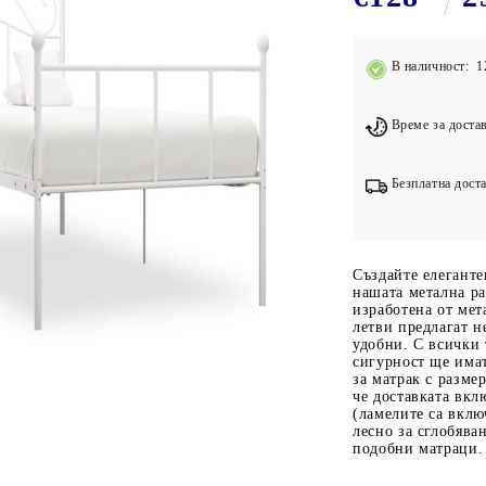
Подложки за фитнес уреди
В
Лостове за набиране
В наличност: 1
Силови кули
Йога и пилатес
Време за достав
Безплатна доста
Създайте елеганте
нашата метална ра
изработена от мет
летви предлагат н
удобни. С всички
сигурност ще има
за матрак с разме
че доставката вкл
(ламелите са вклю
лесно за сглобява
подобни матраци.