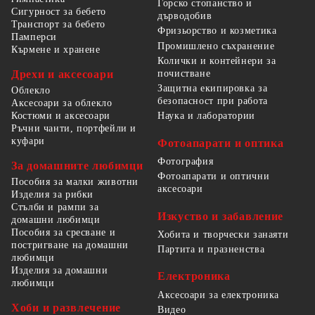
Горско стопанство и
Сигурност за бебето
дърводобив
Транспорт за бебето
Фризьорство и козметика
Памперси
Промишлено съхранение
Кърмене и хранене
Колички и контейнери за
Дрехи и аксесоари
почистване
Защитна екипировка за
Облекло
безопасност при работа
Аксесоари за облекло
Костюми и аксесоари
Наука и лаборатории
Ръчни чанти, портфейли и
куфари
Фотоапарати и оптика
Фотография
За домашните любимци
Фотоапарати и оптични
Пособия за малки животни
аксесоари
Изделия за рибки
Стълби и рампи за
Изкуство и забавление
домашни любимци
Пособия за сресване и
Хобита и творчески занаяти
постригване на домашни
Партита и празненства
любимци
Изделия за домашни
Електроника
любимци
Аксесоари за електроника
Хоби и развлечение
Видео