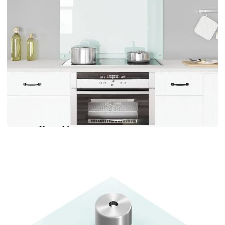
допълнение към интериора на вашата кухня.
Закаленото стъкло е устойчиво на топлина,
което гарантира вашата безопасност по време на
готвене. Освен това е по-устойчиво на
надраскване от нормалното стъкло, което го
прави лесно за поддържане чисто и
неизискващо поддръжка. Можете да му се
наслаждавате за много години напред. С
включените монтажни материали можете лесно
и сигурно да монтирате и фиксирате
кухненския гръб. Забележка: Стъклото е
тествано на 240 градуса. Не препоръчваме да се
използва с открита газова печка.
Цвят: Млечен
Размери: 90 x 60 см (Д x Ш)
Дебелина: 6 мм
Материал: Закалено стъкло
Лесен за почистване
Предпазва от пръски от мазнина