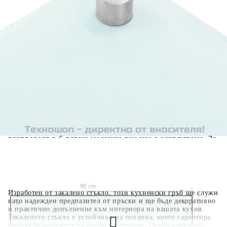
количката" и при поръчка ще можете да изберете броя
вноски на кредита.
Когато плащате с NewPay, всъщност NewPay плаща
поръчката Ви вместо Вас. Вие я получавате и
разполагате с три начина да я платите към тях:
Отложено до 30 дни от момента на изпращане на
поръчката без оскъпяване. За покупки на стойност до
400 лв. / €204,52
Плащане на 4 вноски. Заплащате 20% от стойността на
поръчката си на момента с карта. Останалата сума се
разделя на 3 равни месечни вноски без оскъпяване. За
покупки на стойност до 1000 лв. / €511.31
Плащане на 6 вноски. Стойността на поръчката се
разпределя в 6 равни месечни вноски с оскъпяване. За
покупки на стойност до 2000 лв. / €1022.61
Изработен от закалено стъкло, този кухненски гръб ще служи
като надежден предпазител от пръски и ще бъде декоративно
и практично допълнение към интериора на вашата кухня.
Закаленото стъкло е устойчиво на топлина, което гарантира
вашата безопасност по време на готвене. Освен това е по-