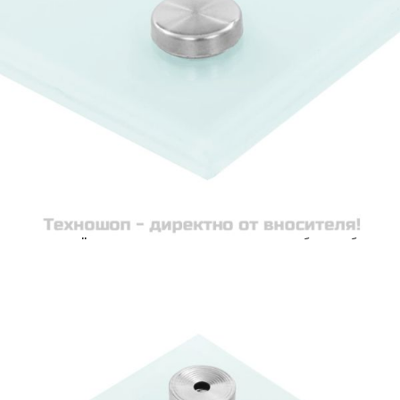
количката" и при поръчка ще можете да изберете броя
вноски на кредита.
Acest tabel are caracter informativ. Adăugați produsul în
coșul de cumpărături unde veți putea selecta detaliile
cererii de creditare.
Предоставената таблица е с информационна цел.
Добавете продукта в количката си с бутона "Добави в
количката" и при поръчка ще можете да изберете броя
вноски на кредита.
Предоставената таблица е с информационна цел.
Добавете продукта в количката си с бутона "Добави в
количката" и при поръчка ще можете да изберете броя
вноски на кредита.
Предоставената таблица е с информационна цел.
Добавете продукта в количката си с бутона "Добави в
количката" и при поръчка ще можете да изберете броя
вноски на кредита.
Предоставената таблица е с информационна цел.
Добавете продукта в количката си с бутона "Добави в