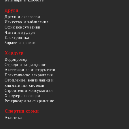
Катинари и ключове
Други
Дрехи и аксесоари
Изкуство и забавление
Офис консумативи
Чанти и куфари
Електроника
Здраве и красота
Хардуер
Водопровод
Огради и заграждения
Аксесоари за инструменти
Електрическо захранване
Отопление, вентилация и
климатични системи
Строителни консумативи
Хардуер аксесоари
Резервоари за съхранение
Спортни стоки
Атлетика