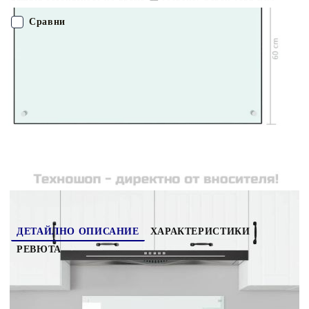
устойчиво на надраскване от нормалното стъкло, което го
прави лесно за поддържане чисто и неизискващо поддръжка.
Сравни
Можете да му се наслаждавате за много години напред. С
включените монтажни материали можете лесно и сигурно да
монтирате и фиксирате кухненския гръб. Забележка:
ПОРЪЧАЙ БЕЗ РЕГИСТРАЦИЯ
Стъклото е тествано на 240 градуса. Не препоръчваме да се
използва с открита газова печка.
Наш представител ще се свърже с Вас в рамките на работния ден!
249459
9.030
кг
Оцени продукта
ДЕТАЙЛНО ОПИСАНИЕ
ХАРАКТЕРИСТИКИ
РЕВЮТА
Изработен от закалено стъкло, този кухненски
гръб ще служи като надежден предпазител от
пръски и ще бъде декоративно и практично