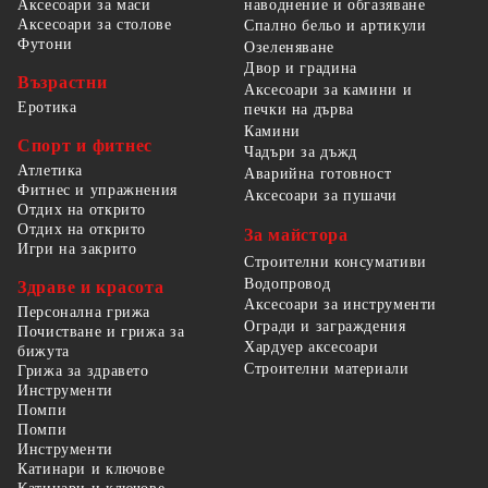
наводнение и обгазяване
Аксесоари за маси
Аксесоари за столове
Спално бельо и артикули
Футони
Озеленяване
Двор и градина
Възрастни
Аксесоари за камини и
Еротика
печки на дърва
Камини
Спорт и фитнес
Чадъри за дъжд
Атлетика
Аварийна готовност
Фитнес и упражнения
Аксесоари за пушачи
Отдих на открито
Отдих на открито
За майстора
Игри на закрито
Строителни консумативи
Водопровод
Здраве и красота
Аксесоари за инструменти
Персонална грижа
Огради и заграждения
Почистване и грижа за
Хардуер аксесоари
бижута
Строителни материали
Грижа за здравето
Инструменти
Помпи
Помпи
Инструменти
Катинари и ключове