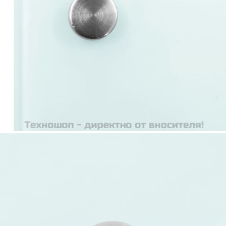
Време за доставка: 5 до 9 дни
Безплатна доставка до адрес при плащане по банков път
Цвят:
Млечен
Материал:
Закалено стъкло
Размери:
90 x 60 см (Д x Ш)
EAN code:
8718475798200
Дебелина:
6 мм
Купи на изплащане
Credit calculator
Кухненски гръб, млечен, 90x60 см, закалено стъкло
Please select credit institution
Цена на продукта:
€43.00
Extraction of information from credit institutions
Предоставената таблица е с информационна цел.
Добавете продукта в количката си с бутона "Добави в