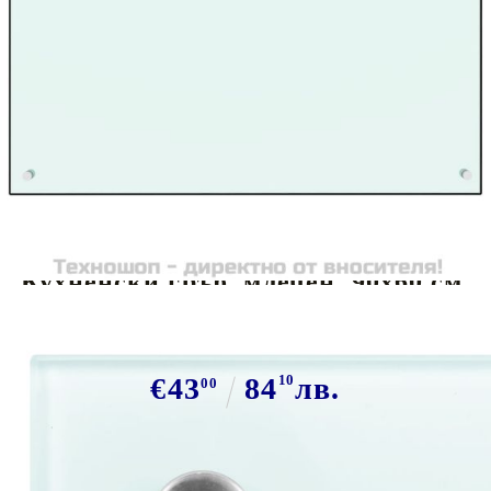
Tweet
Сподели
Кухненски гръб, млечен, 90x60 см,
закалено стъкло
€43
84
10
лв.
00
В наличност: 104 бр.