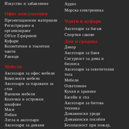
Изкуство и забавление
Аудио
Морска електроника
Офис консумативи
Презентационни материали
Чанти и куфари
Регистриране и
Аксесоари за багаж
организиране
Спортни сакове
Office Equipment
Куфари
Дом и градина
Козметични и тоалетни
Декор
чанти
Аксесоари за баня
Раници
Сигурност за дома и
бизнеса
Мебели
Аксесоари за осветителни
Аксесоари за офис мебели
тела
Комплекти мебели
Мебели
Аксесоари за паравани за
Осветление
стая
Кухня и хранене
Външни мебели
Басейн и спа
Колички и островни
Аксесоари за битова
шкафове
техника
Маси
Домакински уреди
Пейки
Домакински пособия
Легла и аксесоари
Безопасност при пожар,
Аксесоари за дивани