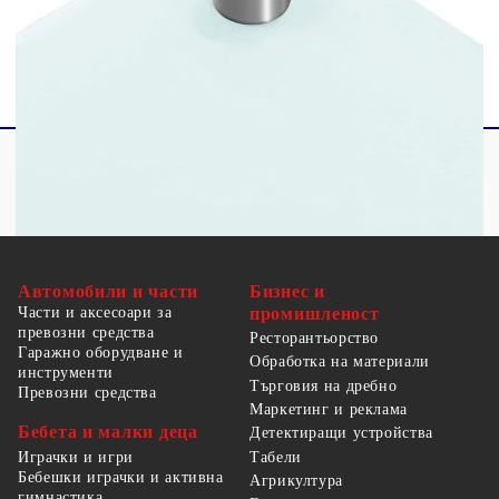
Монтажнитe материали са включени
Автомобили и части
Бизнес и
Части и аксесоари за
промишленост
превозни средства
Ресторантьорство
Гаражно оборудване и
Обработка на материали
инструменти
Търговия на дребно
Превозни средства
Маркетинг и реклама
Бебета и малки деца
Детектиращи устройства
Табели
Играчки и игри
Бебешки играчки и активна
Агрикултура
гимнастика