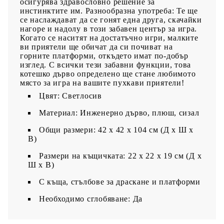
осигурява здравословно решение за
инстинктите им. Разнообразна употреба: Те ще
се наслаждават да се гонят една друга, скачайки
нагоре и надолу в този забавен център за игра.
Когато се наситят на достатъчно игри, малките
ви приятели ще обичат да си почиват на
горните платформи, откъдето имат по-добър
изглед. С всички тези забавни функции, това
котешко дърво определено ще стане любимото
място за игра на вашите пухкави приятели!
Цвят: Светлосив
Материал: Инженерно дърво, плюш, сизал
Общи размери: 42 x 42 x 104 cм (Д x Ш x
В)
Размери на къщичката: 22 x 22 x 19 см (Д x
Ш x В)
С къща, стълбове за драскане и платформи
Необходимо сглобяване: Да