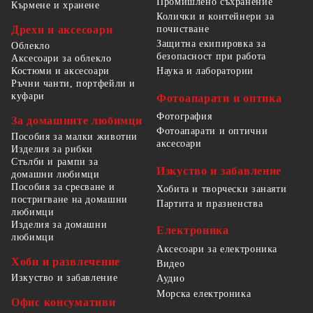
Промишлено съхранение
Кърмене и хранене
Колички и контейнери за
Дрехи и аксесоари
почистване
Защитна екипировка за
Облекло
безопасност при работа
Аксесоари за облекло
Костюми и аксесоари
Наука и лаборатории
Ръчни чанти, портфейли и
куфари
Фотоапарати и оптика
Фотография
За домашните любимци
Фотоапарати и оптични
Пособия за малки животни
аксесоари
Изделия за рибки
Стълби и рампи за
Изкуство и забавление
домашни любимци
Пособия за сресване и
Хобита и творчески занаяти
постригване на домашни
Партита и празненства
любимци
Изделия за домашни
Електроника
любимци
Аксесоари за електроника
Хоби и развлечение
Видео
Изкуство и забавление
Аудио
Морска електроника
Офис консумативи