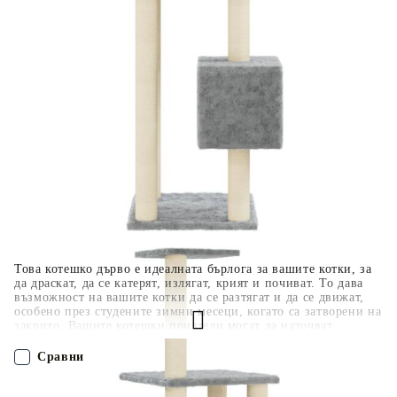
поръчката Ви вместо Вас. Вие я получавате и
разполагате с три начина да я платите към тях:
Отложено до 30 дни от момента на изпращане на
поръчката без оскъпяване. За покупки на стойност до
400 лв. / €204,52
Плащане на 4 вноски. Заплащате 20% от стойността на
поръчката си на момента с карта. Останалата сума се
разделя на 3 равни месечни вноски без оскъпяване. За
покупки на стойност до 1000 лв. / €511.31
Плащане на 6 вноски. Стойността на поръчката се
разпределя в 6 равни месечни вноски с оскъпяване. За
покупки на стойност до 2000 лв. / €1022.61
Това котешко дърво е идеалната бърлога за вашите котки, за
да драскат, да се катерят, излягат, крият и почиват. То дава
възможност на вашите котки да се разтягат и да се движат,
особено през студените зимни месеци, когато са затворени на
закрито. Вашите котешки приятели могат да наточват
ноктите си върху стълбовете, обвити в сизалено въже, което
осигурява здравословно решение за инстинктите им.
Сравни
Разнообразна употреба: Те ще се наслаждават да се гонят
една друга, скачайки нагоре и надолу в този забавен център
за игра. Когато се наситят на достатъчно игри, малките ви