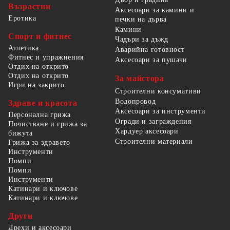
Възрастни
Аксесоари за камини и
Еротика
печки на дърва
Камини
Спорт и фитнес
Чадъри за дъжд
Атлетика
Аварийна готовност
Фитнес и упражнения
Аксесоари за пушачи
Отдих на открито
Отдих на открито
За майстора
Игри на закрито
Строителни консумативи
Водопровод
Здраве и красота
Аксесоари за инструменти
Персонална грижа
Огради и заграждения
Почистване и грижа за
Хардуер аксесоари
бижута
Строителни материали
Грижа за здравето
Инструменти
Помпи
Помпи
Инструменти
Катинари и ключове
Катинари и ключове
Други
Дрехи и аксесоари