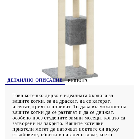
ПОРЪЧАЙ БЕЗ РЕГИСТРАЦИЯ
приятели ще обичат да си почиват на горните платформи,
откъдето имат по-добър изглед. С всички тези забавни
функции, това котешко дърво определено ще стане любимото
Наш представител ще се свърже с Вас в рамките на работния ден!
място за игра на вашите пухкави приятели!
171470
6.430
кг
Оцени продукта
ДЕТАЙЛНО ОПИСАНИЕ
РЕВЮТА
Това котешко дърво е идеалната бърлога за
вашите котки, за да драскат, да се катерят,
излягат, крият и почиват. То дава възможност на
вашите котки да се разтягат и да се движат,
особено през студените зимни месеци, когато са
затворени на закрито. Вашите котешки
приятели могат да наточват ноктите си върху
стълбовете, обвити в сизалено въже, което