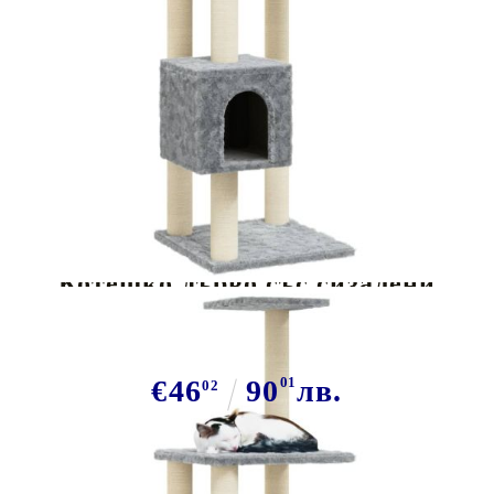
Tweet
Сподели
Котешко дърво със сизалени
стълбове, светлосиво, 104 см
€46
90
01
лв.
02
В наличност: 36 бр.