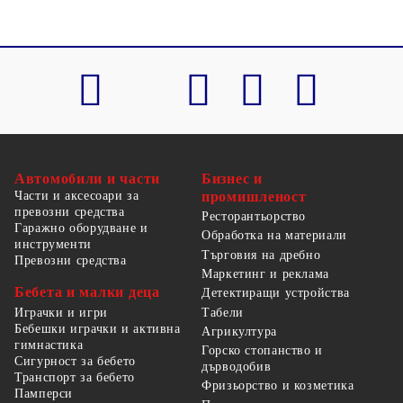
Автомобили и части
Бизнес и
Части и аксесоари за
промишленост
превозни средства
Ресторантьорство
Гаражно оборудване и
Обработка на материали
инструменти
Търговия на дребно
Превозни средства
Маркетинг и реклама
Бебета и малки деца
Детектиращи устройства
Табели
Играчки и игри
Бебешки играчки и активна
Агрикултура
гимнастика
Горско стопанство и
Сигурност за бебето
дърводобив
Транспорт за бебето
Фризьорство и козметика
Памперси