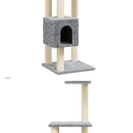
Време за доставка: 5 до 9 дни
Безплатна доставка до адрес при плащане по банков път
Купи на изплащане
Credit calculator
Котешко дърво със сизалени стълбове, светлосиво, 104
см
Please select credit institution
Цена на продукта:
€46.02
Extraction of information from credit institutions
Предоставената таблица е с информационна цел.
Добавете продукта в количката си с бутона "Добави в
количката" и при поръчка ще можете да изберете броя
вноски на кредита.
Acest tabel are caracter informativ. Adăugați produsul în