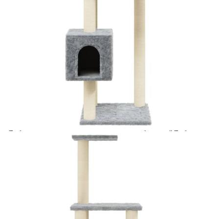
coșul de cumpărături unde veți putea selecta detaliile
cererii de creditare.
Предоставената таблица е с информационна цел.
Добавете продукта в количката си с бутона "Добави в
количката" и при поръчка ще можете да изберете броя
вноски на кредита.
Предоставената таблица е с информационна цел.
Добавете продукта в количката си с бутона "Добави в
количката" и при поръчка ще можете да изберете броя
вноски на кредита.
Предоставената таблица е с информационна цел.
Добавете продукта в количката си с бутона "Добави в
количката" и при поръчка ще можете да изберете броя
вноски на кредита.
Предоставената таблица е с информационна цел.
Добавете продукта в количката си с бутона "Добави в
количката" и при поръчка ще можете да изберете броя
вноски на кредита.
Когато плащате с NewPay, всъщност NewPay плаща