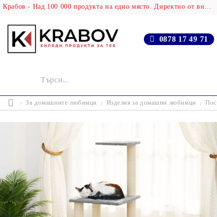
Крабов - Над 100 000 продукта на едно място. Директно от вносителя!
0878 17 49 71
За домашните любимци
Изделия за домашни любимци
Пос