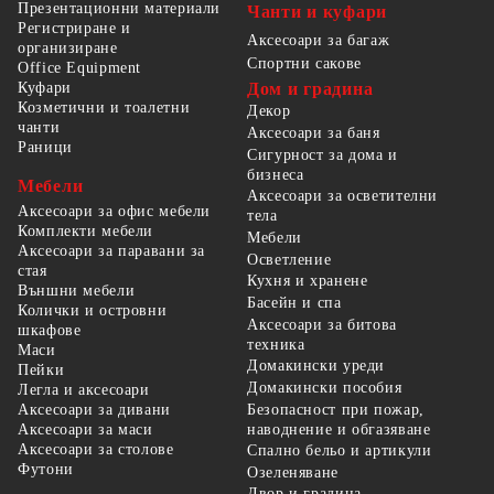
Презентационни материали
Чанти и куфари
Регистриране и
Аксесоари за багаж
организиране
Спортни сакове
Office Equipment
Куфари
Дом и градина
Козметични и тоалетни
Декор
чанти
Аксесоари за баня
Раници
Сигурност за дома и
бизнеса
Мебели
Аксесоари за осветителни
Аксесоари за офис мебели
тела
Комплекти мебели
Мебели
Аксесоари за паравани за
Осветление
стая
Кухня и хранене
Външни мебели
Басейн и спа
Колички и островни
Аксесоари за битова
шкафове
техника
Маси
Домакински уреди
Пейки
Домакински пособия
Легла и аксесоари
Безопасност при пожар,
Аксесоари за дивани
наводнение и обгазяване
Аксесоари за маси
Аксесоари за столове
Спално бельо и артикули
Футони
Озеленяване
Двор и градина