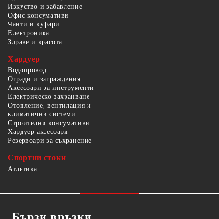
Изкуство и забавление
Офис консумативи
Чанти и куфари
Електроника
Здраве и красота
Хардуер
Водопровод
Огради и заграждения
Аксесоари за инструменти
Електрическо захранване
Отопление, вентилация и
климатични системи
Строителни консумативи
Хардуер аксесоари
Резервоари за съхранение
Спортни стоки
Атлетика
Бързи връзки