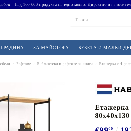
рабов - Над 100 000 продукта на едно място. Директно от вносител
 ГРАДИНА
ЗА МАЙСТОРА
БЕБЕТА И МАЛКИ Д
ебели
Рафтове
Библиотеки и рафтове за книги
Етажерка с 4 раф
ФИТНЕС УПРАЖНЕНИЯ
А
Вдигане на тежести
Б
Кардио
Бо
любимци
Етажерка 
Йога и пилатес
Бе
80x40x130
Лежанки за упражнения
Хо
Тренажори за баланс
О
€99
19
00