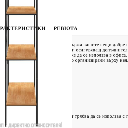
РАКТЕРИСТИКИ
РЕВЮТА
телно място за съхранение и поддържа вашите вещи добре 
 конструкция с устойчив ПДЧ плот, осигуряващ допълнител
злични артикули. Етажерката може да се използва в офиса, 
пки, документи и книги спретнато организирани върху нея
x Ш x В)
отврати преобръщане, този продукт трябва да се използва с 