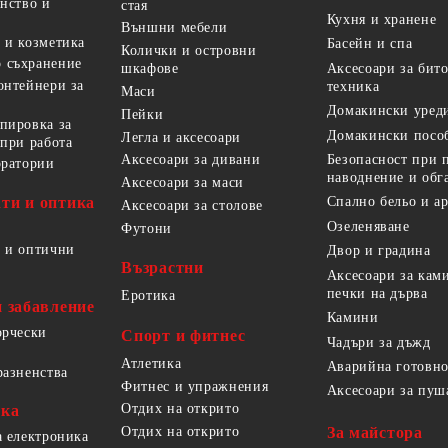
анство и
стая
Кухня и хранене
Външни мебели
 и козметика
Басейн и спа
Колички и островни
 съхранение
Аксесоари за бит
шкафове
онтейнери за
техника
Маси
Домакински уред
Пейки
пировка за
Домакински посо
Легла и аксесоари
 при работа
Безопасност при 
Аксесоари за дивани
оратории
наводнение и обг
Аксесоари за маси
ти и оптика
Спално бельо и а
Аксесоари за столове
Озеленяване
Футони
 и оптични
Двор и градина
Възрастни
Аксесоари за кам
печки на дърва
Еротика
и забавление
Камини
орчески
Спорт и фитнес
Чадъри за дъжд
Атлетика
Аварийна готовно
разненства
Фитнес и упражнения
Аксесоари за пуш
Отдих на открито
ика
За майстора
Отдих на открито
а електроника