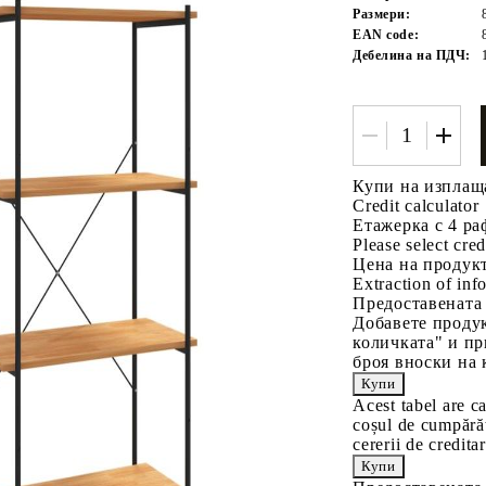
Размери:
EAN code:
Дебелина на ПДЧ:
Купи на изплащ
Credit calculator
Tweet
одели
Етажерка с 4 ра
Please select cred
Цена на продукт
Extraction of info
Предоставената
Добавете продук
количката" и пр
броя вноски на 
Acest tabel are c
coșul de cumpărăt
cererii de creditar