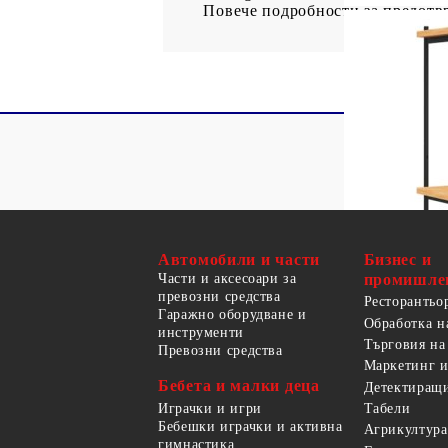
Повече подробности за предотв
Автомобили и части
Бизнес и
Части и аксесоари за
промишле
превозни средства
Ресторантьо
Гаражно оборудване и
Обработка н
инструменти
Търговия на
Превозни средства
Маркетинг и
Бебета и малки деца
Детектиращи
Играчки и игри
Табели
Бебешки играчки и активна
Агрикултура
гимнастика