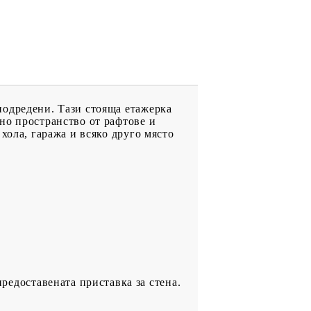
подредени. Тази стояща етажерка
но пространство от рафтове и
хола, гаража и всяко друго място
.
предоставената приставка за стена.