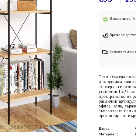
Подложки за фитнес уреди
В
Лостове за набиране
В наличност: 6 
Силови кули
Йога и пилатес
Време за достав
Безплатна доста
Тази етажерка оси
и поддържа вашит
етажерка се отлич
устойчив ПДЧ пло
пространство от р
различни артикули
офиса, хола, гара
съхранявате папки
организирани върх
Цвят:
Материал: