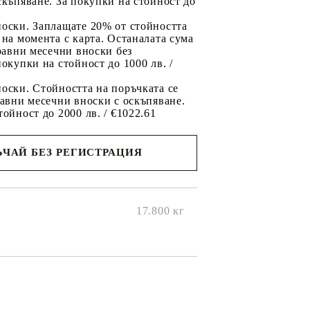
скъпяване. За покупки на стойност до
2
носки. Заплащате 20% от стойността
 на момента с карта. Останалата сума
 равни месечни вноски без
покупки на стойност до 1000 лв. /
оски. Стойността на поръчката се
равни месечни вноски с оскъпяване.
тойност до 2000 лв. / €1022.61
ЧАЙ БЕЗ РЕГИСТРАЦИЯ
ще се
ките на
17.800
кг