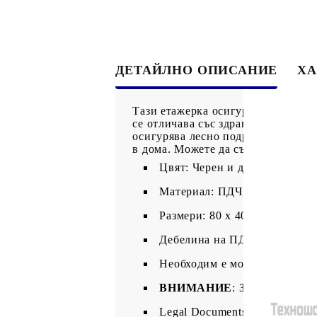
ДЕТАЙЛНО ОПИСАНИЕ
ХА
Тази етажерка осигурява допълни
се отличава със здрава стоманена
осигурява лесно подреждане на ра
в дома. Можете да съхранявате па
Цвят: Черен и дъб
Материал: ПДЧ, стомана
Размери: 80 x 40 x 130 см (Д 
Дебелина на ПДЧ: 15 мм
Необходим е монтаж
ВНИМАНИЕ
: За да се пред
Legal Documents: