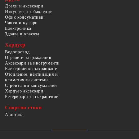
Дрехи и аксесоари
Изкуство и забавление
Офис консумативи
Чанти и куфари
Електроника
Здраве и красота
Хардуер
Водопровод
Огради и заграждения
Аксесоари за инструменти
Електрическо захранване
Отопление, вентилация и
климатични системи
Строителни консумативи
Хардуер аксесоари
Резервоари за съхранение
Спортни стоки
Атлетика