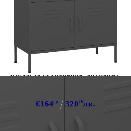
Tweet
Сподели
Шкаф за съхранение, антрацит,
80х35х101,5 см, стомана
€164
320
76
лв.
00
В наличност: 32 бр.