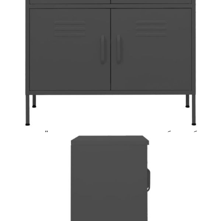
количката" и при поръчка ще можете да изберете броя
вноски на кредита.
Acest tabel are caracter informativ. Adăugați produsul în
coșul de cumpărături unde veți putea selecta detaliile
cererii de creditare.
Предоставената таблица е с информационна цел.
Добавете продукта в количката си с бутона "Добави в
количката" и при поръчка ще можете да изберете броя
вноски на кредита.
Предоставената таблица е с информационна цел.
Добавете продукта в количката си с бутона "Добави в
количката" и при поръчка ще можете да изберете броя
вноски на кредита.
Предоставената таблица е с информационна цел.
Добавете продукта в количката си с бутона "Добави в
количката" и при поръчка ще можете да изберете броя
вноски на кредита.
Предоставената таблица е с информационна цел.
Добавете продукта в количката си с бутона "Добави в