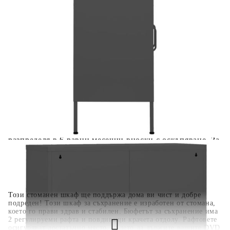
количката" и при поръчка ще можете да изберете броя
вноски на кредита.
Когато плащате с NewPay, всъщност NewPay плаща
поръчката Ви вместо Вас. Вие я получавате и
разполагате с три начина да я платите към тях:
Отложено до 30 дни от момента на изпращане на
поръчката без оскъпяване. За покупки на стойност до
400 лв. / €204,52
Плащане на 4 вноски. Заплащате 20% от стойността на
поръчката си на момента с карта. Останалата сума се
разделя на 3 равни месечни вноски без оскъпяване. За
покупки на стойност до 1000 лв. / €511.31
Плащане на 6 вноски. Стойността на поръчката се
разпределя в 6 равни месечни вноски с оскъпяване. За
покупки на стойност до 2000 лв. / €1022.61
Този стоманен шкаф ще поддържа дома ви чист и добре
подреден! Този шкаф за съхранение е изработен от стомана,
което го прави здрав и стабилен. Бюфетът за съхранение има
2 регулируеми рафта и повдигащи крачета отдолу. Рафтовете
осигуряват достатъчно място, където да държите вашите DVD