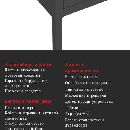
Автомобили и части
Бизнес и
Части и аксесоари за
промишленост
превозни средства
Ресторантьорство
Гаражно оборудване и
Обработка на материали
инструменти
Търговия на дребно
Превозни средства
Маркетинг и реклама
Бебета и малки деца
Детектиращи устройства
Табели
Играчки и игри
Бебешки играчки и активна
Агрикултура
гимнастика
Горско стопанство и
Сигурност за бебето
дърводобив
Транспорт за бебето