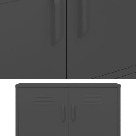
Време за доставка: 5 до 9 дни
Безплатна доставка до адрес при плащане по банков път
Цвят:
Антрацит
Материал:
Стомана
Размери:
80 x 35 x 101,5 см (Ш x Д x В)
EAN code:
8720286564530
Купи на изплащане
Credit calculator
Шкаф за съхранение, антрацит, 80х35х101,5 см,
стомана
Please select credit institution
Цена на продукта:
€164.00
Extraction of information from credit institutions
Предоставената таблица е с информационна цел.
Добавете продукта в количката си с бутона "Добави в