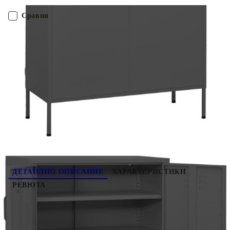
дискове, мултимедийни уреди, книги и други дребни
принадлежности организирани и достъпни. Освен това се
Сравни
почиства лесно с влажна кърпа.
ПОРЪЧАЙ БЕЗ РЕГИСТРАЦИЯ
Наш представител ще се свърже с Вас в рамките на работния ден!
336141
22.000
кг
Оцени продукта
ДЕТАЙЛНО ОПИСАНИЕ
ХАРАКТЕРИСТИКИ
РЕВЮТА
Този стоманен шкаф ще поддържа дома ви чист
и добре подреден! Този шкаф за съхранение е
изработен от стомана, което го прави здрав и