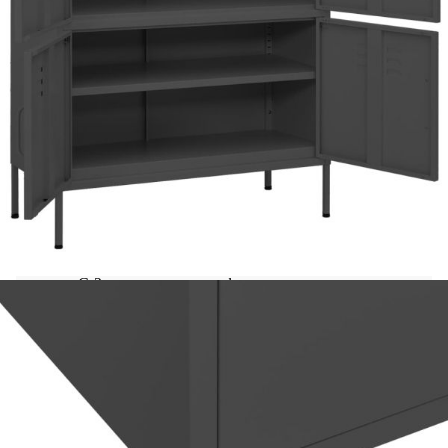
стабилен. Бюфетът за съхранение има 2
регулируеми рафта и повдигащи крачета отдолу.
Рафтовете осигуряват достатъчно място, където
да държите вашите DVD дискове,
мултимедийни уреди, книги и други дребни
принадлежности организирани и достъпни.
Освен това се почиства лесно с влажна кърпа.
Цвят: Антрацит
Материал: Стомана
Размери: 80 x 35 x 101,5 см (Ш x Д x В)
Разполага с 4 врати
С 2 регулируеми рафта
С повдигащи крачета на дъното
Необходим е монтаж
ВНИМАНИЕ:
За да се предотврати
преобръщане, този продукт трябва да се
използва с предоставената приставка за стена