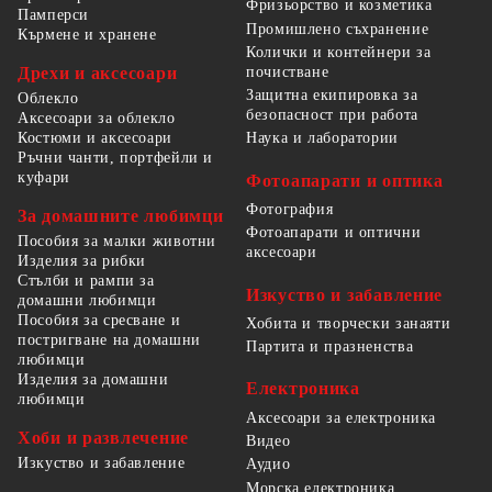
Фризьорство и козметика
Памперси
Промишлено съхранение
Кърмене и хранене
Колички и контейнери за
Дрехи и аксесоари
почистване
Защитна екипировка за
Облекло
безопасност при работа
Аксесоари за облекло
Костюми и аксесоари
Наука и лаборатории
Ръчни чанти, портфейли и
куфари
Фотоапарати и оптика
Фотография
За домашните любимци
Фотоапарати и оптични
Пособия за малки животни
аксесоари
Изделия за рибки
Стълби и рампи за
Изкуство и забавление
домашни любимци
Пособия за сресване и
Хобита и творчески занаяти
постригване на домашни
Партита и празненства
любимци
Изделия за домашни
Електроника
любимци
Аксесоари за електроника
Хоби и развлечение
Видео
Изкуство и забавление
Аудио
Морска електроника