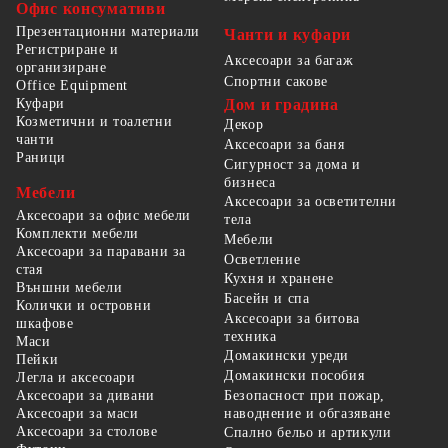
Офис консумативи
Презентационни материали
Чанти и куфари
Регистриране и
Аксесоари за багаж
организиране
Спортни сакове
Office Equipment
Куфари
Дом и градина
Козметични и тоалетни
Декор
чанти
Аксесоари за баня
Раници
Сигурност за дома и
бизнеса
Мебели
Аксесоари за осветителни
Аксесоари за офис мебели
тела
Комплекти мебели
Мебели
Аксесоари за паравани за
Осветление
стая
Кухня и хранене
Външни мебели
Басейн и спа
Колички и островни
Аксесоари за битова
шкафове
техника
Маси
Домакински уреди
Пейки
Домакински пособия
Легла и аксесоари
Безопасност при пожар,
Аксесоари за дивани
наводнение и обгазяване
Аксесоари за маси
Аксесоари за столове
Спално бельо и артикули