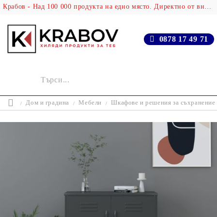
Крабов - Над 100 000 продукта на едно място. Директно от вносителя!
0878 17 49 71
Дом и градина
Мебели
Шкафове и решения за съхранение