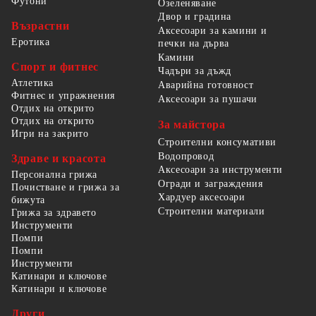
Футони
Озеленяване
Двор и градина
Възрастни
Аксесоари за камини и
Еротика
печки на дърва
Камини
Спорт и фитнес
Чадъри за дъжд
Атлетика
Аварийна готовност
Фитнес и упражнения
Аксесоари за пушачи
Отдих на открито
Отдих на открито
За майстора
Игри на закрито
Строителни консумативи
Водопровод
Здраве и красота
Аксесоари за инструменти
Персонална грижа
Огради и заграждения
Почистване и грижа за
Хардуер аксесоари
бижута
Строителни материали
Грижа за здравето
Инструменти
Помпи
Помпи
Инструменти
Катинари и ключове
Катинари и ключове
Други