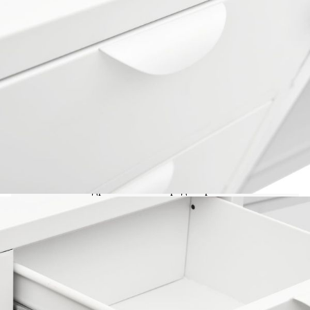
С повдигащи крачета на дъното
Товароносимост на рафт: 15 кг
Товароносимост на чекмедже: 20 кг
Обща товароносимост: 90 кг
Необходим е монтаж
ВНИМАНИЕ:
За да се предотврати
преобръщане, този продукт трябва да се
използва с предоставената приставка за стена
Legal Documents:
Повече подробности за предотвратяване на
преобръщането на вашите мебели можете да
намерите
тук