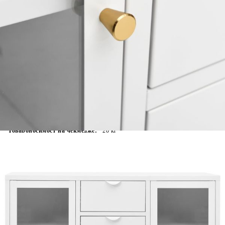
Време за доставка: 5 до 9 дни
Безплатна доставка до адрес при плащане по банков път
Цвят:
Бял
Материал:
Стомана, закалено стъкло
Размери:
105 x 35 x 70 см (Ш х Д х В)
EAN code:
8720286564424
Обща товароносимост:
90 кг
Товароносимост на чекмедже:
20 кг
Товароносимост на рафт:
15 кг
Купи на изплащане
Credit calculator
Бюфет, бял, 105x35x70 см, стомана и закалено стъкло
Please select credit institution
Цена на продукта:
€169.00
Extraction of information from credit institutions