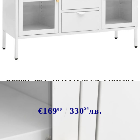
Tweet
Сподели
Бюфет, бял, 105x35x70 см, стомана
и закалено стъкло
€169
330
54
лв.
00
В наличност: 19 бр.