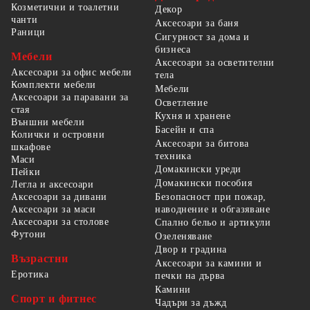
Козметични и тоалетни
Декор
чанти
Аксесоари за баня
Раници
Сигурност за дома и
бизнеса
Мебели
Аксесоари за осветителни
Аксесоари за офис мебели
тела
Комплекти мебели
Мебели
Аксесоари за паравани за
Осветление
стая
Кухня и хранене
Външни мебели
Басейн и спа
Колички и островни
Аксесоари за битова
шкафове
техника
Маси
Домакински уреди
Пейки
Домакински пособия
Легла и аксесоари
Безопасност при пожар,
Аксесоари за дивани
наводнение и обгазяване
Аксесоари за маси
Аксесоари за столове
Спално бельо и артикули
Футони
Озеленяване
Двор и градина
Възрастни
Аксесоари за камини и
Еротика
печки на дърва
Камини
Спорт и фитнес
Чадъри за дъжд