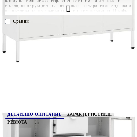
вашия настоящ декор. Изработена от стомана и закалено
стъкло, конструкцията на този шкаф за съхранение е здрава и
издръжлива, осигурявайки години на експлоатация. Шкафът
разполага с 2 регулируеми рафта и 3 чекмеджета, които
осигуряват достатъчно място за съхранение, за да държите
Сравни
вашите DVD дискове, мултимедийни уреди, книги и дребни
вещи организирани и достъпни. Чекмеджета с 3-секционни
сачмени лагери осигуряват плавно отваряне и затваряне.
ПОРЪЧАЙ БЕЗ РЕГИСТРАЦИЯ
Освен това лесно се почиства с влажна кърпа.
Наш представител ще се свърже с Вас в рамките на работния ден!
336077
30.660
кг
Оцени продукта
ДЕТАЙЛНО ОПИСАНИЕ
ХАРАКТЕРИСТИКИ
РЕВЮТА
Този стилен бюфет, отличаващ се с елегантен и