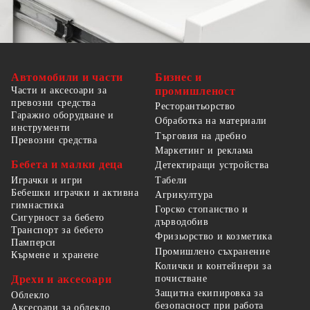
Автомобили и части
Бизнес и
Части и аксесоари за
промишленост
превозни средства
Ресторантьорство
Гаражно оборудване и
Обработка на материали
инструменти
Търговия на дребно
Превозни средства
Маркетинг и реклама
Бебета и малки деца
Детектиращи устройства
Табели
Играчки и игри
Бебешки играчки и активна
Агрикултура
гимнастика
Горско стопанство и
Сигурност за бебето
дърводобив
Транспорт за бебето
Фризьорство и козметика
Памперси
Промишлено съхранение
Кърмене и хранене
Колички и контейнери за
Дрехи и аксесоари
почистване
Защитна екипировка за
Облекло
безопасност при работа
Аксесоари за облекло