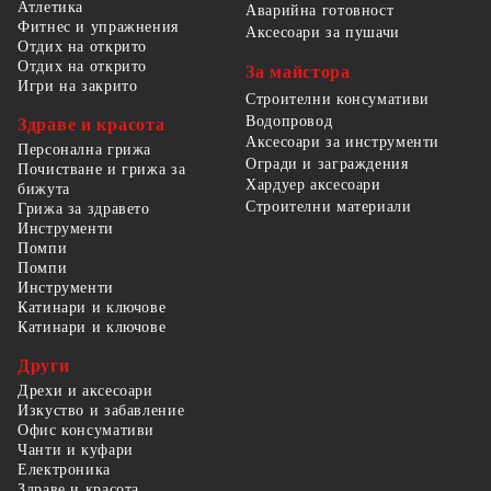
Атлетика
Аварийна готовност
Фитнес и упражнения
Аксесоари за пушачи
Отдих на открито
Отдих на открито
За майстора
Игри на закрито
Строителни консумативи
Водопровод
Здраве и красота
Аксесоари за инструменти
Персонална грижа
Огради и заграждения
Почистване и грижа за
Хардуер аксесоари
бижута
Строителни материали
Грижа за здравето
Инструменти
Помпи
Помпи
Инструменти
Катинари и ключове
Катинари и ключове
Други
Дрехи и аксесоари
Изкуство и забавление
Офис консумативи
Чанти и куфари
Електроника
Здраве и красота