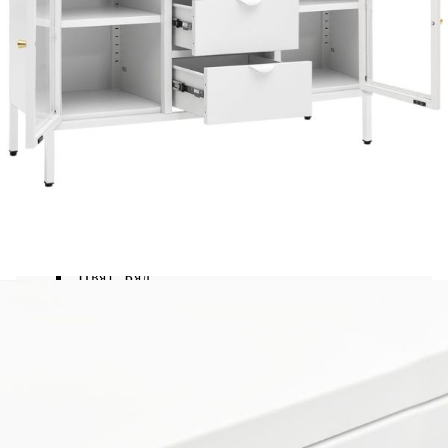
класически дизайн, ще бъде декоративно и
практично допълнение към вашия настоящ
декор. Изработена от стомана и закалено стъкло,
конструкцията на този шкаф за съхранение е
здрава и издръжлива, осигурявайки години на
експлоатация. Шкафът разполага с 2
регулируеми рафта и 3 чекмеджета, които
осигуряват достатъчно място за съхранение, за
да държите вашите DVD дискове,
мултимедийни уреди, книги и дребни вещи
организирани и достъпни. Чекмеджета с 3-
секционни сачмени лагери осигуряват плавно
отваряне и затваряне. Освен това лесно се
почиства с влажна кърпа.
Цвят: Бял
Материал: Стомана, закалено стъкло
Размери: 105 x 35 x 70 см (Ш х Д х В)
С 2 регулируеми рафта
3 чекмеджета с 3-секционни сачмени
лагери