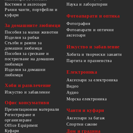
Костюми и аксесоари
Наука и лаборатории
Ръчни чанти, портфейли и
куфари
Фотоапарати и оптика
Фотография
За домашните любимци
Фотоапарати и оптични
Пособия за малки животни
аксесоари
Изделия за рибки
Стълби и рампи за
Изкуство и забавление
домашни любимци
Пособия за сресване и
Хобита и творчески занаяти
постригване на домашни
Партита и празненства
любимци
Изделия за домашни
Електроника
любимци
Аксесоари за електроника
Хоби и развлечение
Видео
Изкуство и забавление
Аудио
Морска електроника
Офис консумативи
Презентационни материали
Чанти и куфари
Регистриране и
Аксесоари за багаж
организиране
Спортни сакове
Office Equipment
Куфари
Дом и градина