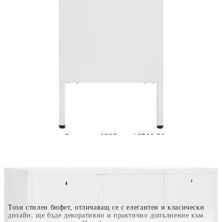
Предоставената таблица е с информационна цел.
Добавете продукта в количката си с бутона "Добави в
количката" и при поръчка ще можете да изберете броя
вноски на кредита.
Когато плащате с NewPay, всъщност NewPay плаща
поръчката Ви вместо Вас. Вие я получавате и
разполагате с три начина да я платите към тях:
Отложено до 30 дни от момента на изпращане на
поръчката без оскъпяване. За покупки на стойност до
400 лв. / €204,52
Плащане на 4 вноски. Заплащате 20% от стойността на
поръчката си на момента с карта. Останалата сума се
разделя на 3 равни месечни вноски без оскъпяване. За
покупки на стойност до 1000 лв. / €511.31
Плащане на 6 вноски. Стойността на поръчката се
разпределя в 6 равни месечни вноски с оскъпяване. За
покупки на стойност до 2000 лв. / €1022.61
Този стилен бюфет, отличаващ се с елегантен и класически
дизайн, ще бъде декоративно и практично допълнение към