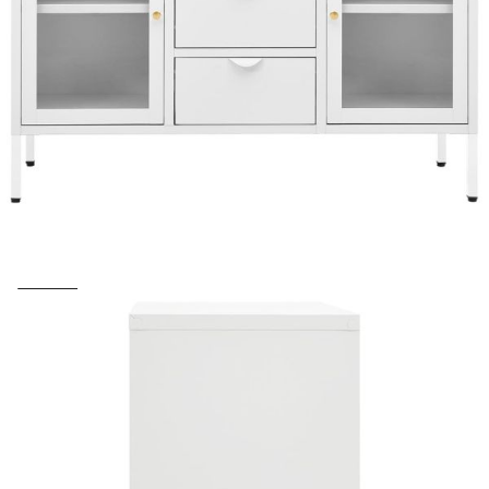
Предоставената таблица е с информационна цел.
Добавете продукта в количката си с бутона "Добави в
количката" и при поръчка ще можете да изберете броя
вноски на кредита.
Acest tabel are caracter informativ. Adăugați produsul în
coșul de cumpărături unde veți putea selecta detaliile
cererii de creditare.
Предоставената таблица е с информационна цел.
Добавете продукта в количката си с бутона "Добави в
количката" и при поръчка ще можете да изберете броя
вноски на кредита.
Предоставената таблица е с информационна цел.
Добавете продукта в количката си с бутона "Добави в
количката" и при поръчка ще можете да изберете броя
вноски на кредита.
Предоставената таблица е с информационна цел.
Добавете продукта в количката си с бутона "Добави в
количката" и при поръчка ще можете да изберете броя
вноски на кредита.