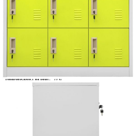
Време за доставка: 5 до 9 дни
Безплатна доставка до адрес при плащане по банков път
Цвят:
Светлосив и зелен
Материал:
Стомана
Размери:
90 x 45 x 92,5 cм (Ш x Д x В)
EAN code:
8720286566527
Обща товароносимост:
90 кг
Товароносимост на рафт:
10 кг
Купи на изплащане
Credit calculator
Заключващ се шкаф, светлосиво и зелено, 90x45x92,5
см, стомана
Please select credit institution
Цена на продукта:
€221.00
Extraction of information from credit institutions