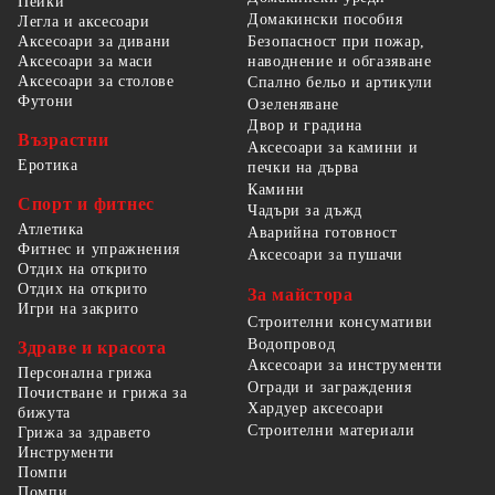
Пейки
Домакински пособия
Легла и аксесоари
Безопасност при пожар,
Аксесоари за дивани
наводнение и обгазяване
Аксесоари за маси
Аксесоари за столове
Спално бельо и артикули
Футони
Озеленяване
Двор и градина
Възрастни
Аксесоари за камини и
Еротика
печки на дърва
Камини
Спорт и фитнес
Чадъри за дъжд
Атлетика
Аварийна готовност
Фитнес и упражнения
Аксесоари за пушачи
Отдих на открито
Отдих на открито
За майстора
Игри на закрито
Строителни консумативи
Водопровод
Здраве и красота
Аксесоари за инструменти
Персонална грижа
Огради и заграждения
Почистване и грижа за
Хардуер аксесоари
бижута
Строителни материали
Грижа за здравето
Инструменти
Помпи
Помпи