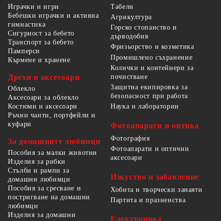
Табели
Играчки и игри
Бебешки играчки и активна
Агрикултура
гимнастика
Горско стопанство и
Сигурност за бебето
дърводобив
Транспорт за бебето
Фризьорство и козметика
Памперси
Промишлено съхранение
Кърмене и хранене
Колички и контейнери за
Дрехи и аксесоари
почистване
Защитна екипировка за
Облекло
безопасност при работа
Аксесоари за облекло
Костюми и аксесоари
Наука и лаборатории
Ръчни чанти, портфейли и
куфари
Фотоапарати и оптика
Фотография
За домашните любимци
Фотоапарати и оптични
Пособия за малки животни
аксесоари
Изделия за рибки
Стълби и рампи за
Изкуство и забавление
домашни любимци
Пособия за сресване и
Хобита и творчески занаяти
постригване на домашни
Партита и празненства
любимци
Изделия за домашни
Електроника