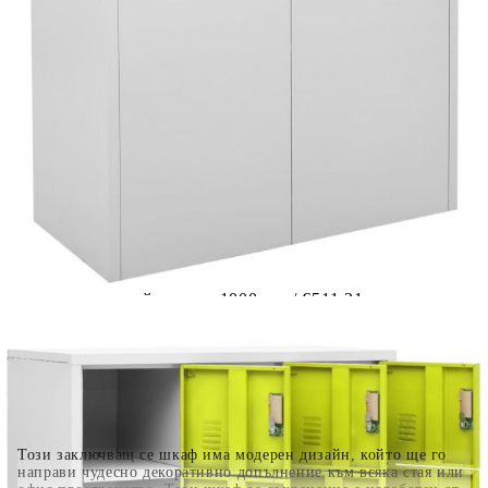
Предоставената таблица е с информационна цел.
Добавете продукта в количката си с бутона "Добави в
количката" и при поръчка ще можете да изберете броя
вноски на кредита.
Когато плащате с NewPay, всъщност NewPay плаща
поръчката Ви вместо Вас. Вие я получавате и
разполагате с три начина да я платите към тях:
Отложено до 30 дни от момента на изпращане на
поръчката без оскъпяване. За покупки на стойност до
400 лв. / €204,52
Плащане на 4 вноски. Заплащате 20% от стойността на
поръчката си на момента с карта. Останалата сума се
разделя на 3 равни месечни вноски без оскъпяване. За
покупки на стойност до 1000 лв. / €511.31
Плащане на 6 вноски. Стойността на поръчката се
разпределя в 6 равни месечни вноски с оскъпяване. За
покупки на стойност до 2000 лв. / €1022.61
Този заключващ се шкаф има модерен дизайн, който ще го
направи чудесно декоративно допълнение към всяка стая или