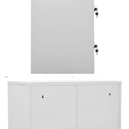
Предоставената таблица е с информационна цел.
Добавете продукта в количката си с бутона "Добави в
количката" и при поръчка ще можете да изберете броя
вноски на кредита.
Acest tabel are caracter informativ. Adăugați produsul în
coșul de cumpărături unde veți putea selecta detaliile
cererii de creditare.
Предоставената таблица е с информационна цел.
Добавете продукта в количката си с бутона "Добави в
количката" и при поръчка ще можете да изберете броя
вноски на кредита.
Предоставената таблица е с информационна цел.
Добавете продукта в количката си с бутона "Добави в
количката" и при поръчка ще можете да изберете броя
вноски на кредита.
Предоставената таблица е с информационна цел.
Добавете продукта в количката си с бутона "Добави в
количката" и при поръчка ще можете да изберете броя
вноски на кредита.