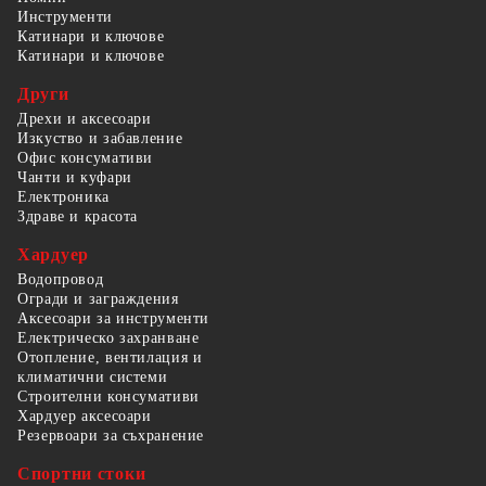
Инструменти
Катинари и ключове
Катинари и ключове
Други
Дрехи и аксесоари
Изкуство и забавление
Офис консумативи
Чанти и куфари
Електроника
Здраве и красота
Хардуер
Водопровод
Огради и заграждения
Аксесоари за инструменти
Електрическо захранване
Отопление, вентилация и
климатични системи
Строителни консумативи
Хардуер аксесоари
Резервоари за съхранение
Спортни стоки