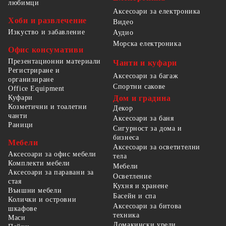
любимци
Аксесоари за електроника
Хоби и развлечение
Видео
Изкуство и забавление
Аудио
Морска електроника
Офис консумативи
Презентационни материали
Чанти и куфари
Регистриране и
Аксесоари за багаж
организиране
Спортни сакове
Office Equipment
Куфари
Дом и градина
Козметични и тоалетни
Декор
чанти
Аксесоари за баня
Раници
Сигурност за дома и
бизнеса
Мебели
Аксесоари за осветителни
Аксесоари за офис мебели
тела
Комплекти мебели
Мебели
Аксесоари за паравани за
Осветление
стая
Кухня и хранене
Външни мебели
Басейн и спа
Колички и островни
Аксесоари за битова
шкафове
техника
Маси
Домакински уреди