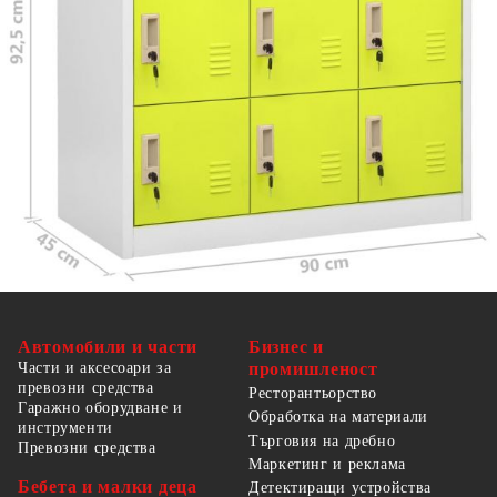
ВНИМАНИЕ
: За да се предотврати
преобръщане, този продукт трябва да се
използва с предоставената приставка за стена.
Автомобили и части
Бизнес и
Части и аксесоари за
промишленост
превозни средства
Ресторантьорство
Гаражно оборудване и
Обработка на материали
инструменти
Търговия на дребно
Превозни средства
Маркетинг и реклама
Бебета и малки деца
Детектиращи устройства