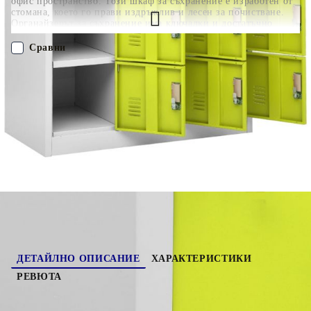
офис пространство. Този шкаф за съхранение е изработен от
стомана, което го прави издръжлив и лесен за почистване.
Органайзерът за съхранение има ключалки и достатъчно
място за съхранение за различни предмети като обувки,
чанти, книги, папки и др. Това шкафче е подходящо за
Сравни
училища и офиси за съхранение на различни неща.
ПОРЪЧАЙ БЕЗ РЕГИСТРАЦИЯ
Наш представител ще се свърже с Вас в рамките на работния ден!
336443
30.000
кг
Оцени продукта
ДЕТАЙЛНО ОПИСАНИЕ
ХАРАКТЕРИСТИКИ
РЕВЮТА
Този заключващ се шкаф има модерен дизайн,