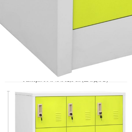
който ще го направи чудесно декоративно
допълнение към всяка стая или офис
пространство. Този шкаф за съхранение е
изработен от стомана, което го прави
издръжлив и лесен за почистване. Органайзерът
за съхранение има ключалки и достатъчно място
за съхранение за различни предмети като
обувки, чанти, книги, папки и др. Това шкафче
е подходящо за училища и офиси за съхранение
на различни неща.
Цвят: Светлосив и зелен
Материал: Стомана
Размери: 90 x 45 x 92,5 cм (Ш x Д x В)
С 9 шкафчета
С ключалки
Товароносимост на рафт: 10 кг
Обща товароносимост: 90 кг
Необходим е монтаж