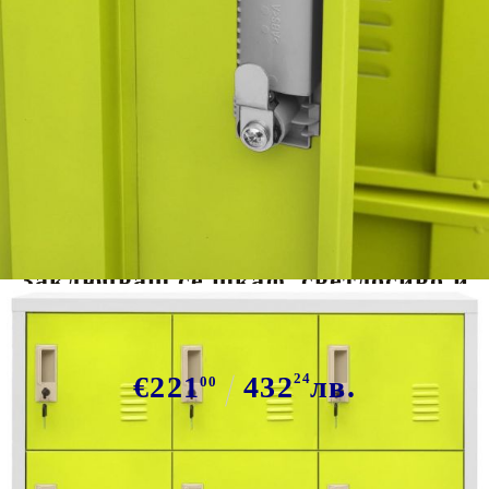
Tweet
Сподели
Заключващ се шкаф, светлосиво и
зелено, 90x45x92,5 см, стомана
€221
432
24
лв.
00
В наличност: 43 бр.