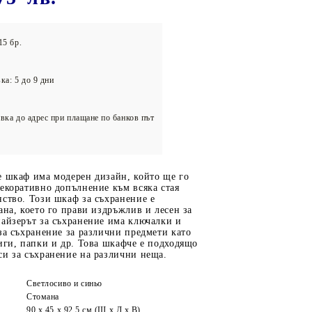
олейбол
15 бр.
ка: 5 до 9 дни
вка до адрес при плащане по банков път
е шкаф има модерен дизайн, който ще го
екоративно допълнение към всяка стая
ство. Този шкаф за съхранение е
ана, което го прави издръжлив и лесен за
найзерът за съхранение има ключалки и
за съхранение за различни предмети като
иги, папки и др. Това шкафче е подходящо
си за съхранение на различни неща.
Светлосиво и синьо
Стомана
90 x 45 x 92,5 cм (Ш x Д x В)