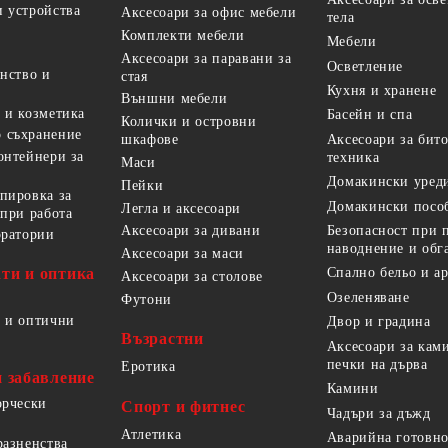
 устройства
Аксесоари за офис мебели
тела
Комплекти мебели
Мебели
Аксесоари за паравани за
Осветление
анство и
стая
Кухня и хранене
Външни мебели
 и козметика
Басейн и спа
Колички и островни
 съхранение
Аксесоари за бит
шкафове
онтейнери за
техника
Маси
Домакински уред
Пейки
пировка за
Домакински посо
Легла и аксесоари
 при работа
Безопасност при 
Аксесоари за дивани
оратории
наводнение и обг
Аксесоари за маси
ти и оптика
Спално бельо и а
Аксесоари за столове
Озеленяване
Футони
 и оптични
Двор и градина
Възрастни
Аксесоари за кам
печки на дърва
Еротика
и забавление
Камини
орчески
Спорт и фитнес
Чадъри за дъжд
Атлетика
Аварийна готовно
разненства