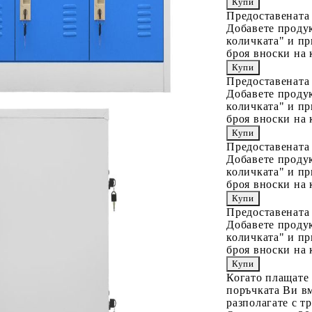
Предоставената
Добавете продук
количката" и пр
броя вноски на 
Предоставената
Добавете продук
количката" и пр
броя вноски на 
Предоставената
Добавете продук
количката" и пр
броя вноски на 
Предоставената
Добавете продук
количката" и пр
броя вноски на 
Когато плащате
поръчката Ви вм
разполагате с т