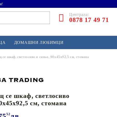
я!
Централа:
0878 17 49 71
ЕЦА
ДОМАШНИ ЛЮБИМЦИ
 се шкаф, светлосиво и синьо, 90x45x92,5 см, стомана
ТЛЕТИКА
аскетбол
кс и бойни изкуства
 се шкаф, светлосиво
йзбол и софтбол
0x45x92,5 см, стомана
кей и лакрос
сновно спортно оборудване
75
52
лв.