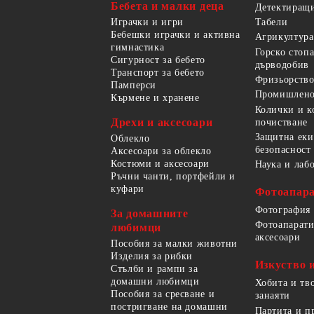
Бебета и малки деца
Детектиращи
Играчки и игри
Табели
Бебешки играчки и активна
Агрикултура
гимнастика
Горско стоп
Сигурност за бебето
дърводобив
Транспорт за бебето
Фризьорство
Памперси
Промишлено
Кърмене и хранене
Колички и к
Дрехи и аксесоари
почистване
Защитна еки
Облекло
безопасност
Аксесоари за облекло
Костюми и аксесоари
Наука и лаб
Ръчни чанти, портфейли и
куфари
Фотоапара
Фотография
За домашните
Фотоапарати
любимци
аксесоари
Пособия за малки животни
Изделия за рибки
Изкуство 
Стълби и рампи за
домашни любимци
Хобита и тв
Пособия за сресване и
занаяти
постригване на домашни
Партита и п