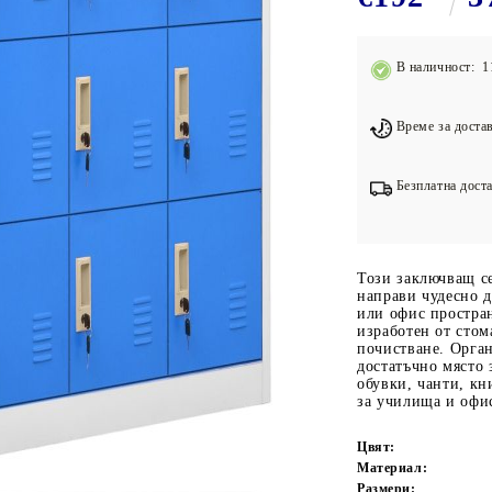
Подложки за фитнес уреди
В
Лостове за набиране
В наличност: 1
Силови кули
Йога и пилатес
Време за достав
Безплатна доста
Този заключващ с
направи чудесно д
или офис простран
изработен от стом
почистване. Орга
достатъчно място 
обувки, чанти, кн
за училища и офи
Цвят:
Материал:
Размери: