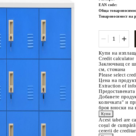
EAN code:
Обща товароносимос
Товароносимост на 
Купи на изплащ
Credit calculator
Tweet
одели
Заключващ се шк
см, стомана
Please select cred
Цена на продукт
Extraction of info
Предоставената
Добавете продук
количката" и пр
броя вноски на 
Acest tabel are c
coșul de cumpărăt
cererii de creditar