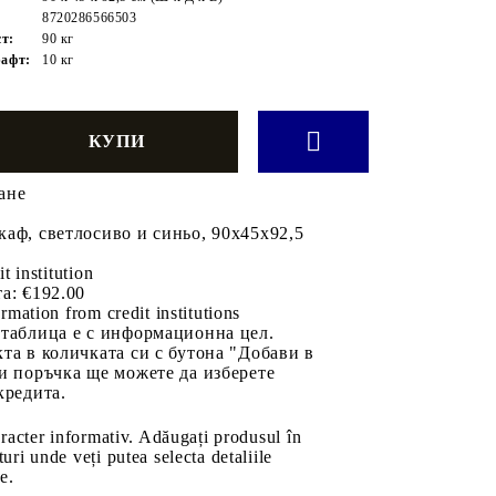
8720286566503
т:
90 кг
рафт:
10 кг
ане
аф, светлосиво и синьо, 90x45x92,5
it institution
а:
€192.00
rmation from credit institutions
 таблица е с информационна цел.
та в количката си с бутона "Добави в
и поръчка ще можете да изберете
кредита.
aracter informativ. Adăugați produsul în
uri unde veți putea selecta detaliile
e.