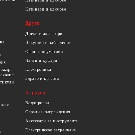
Катинари и ключове
Катинари и ключове
Други
Дрехи и аксесоари
ова
Изкуство и забавление
Офис консумативи
и
Чанти и куфари
бия
пожар,
Електроника
азяване
Здраве и красота
ртикули
Хардуер
Водопровод
ини и
Огради и заграждения
Аксесоари за инструменти
Електрическо захранване
ст