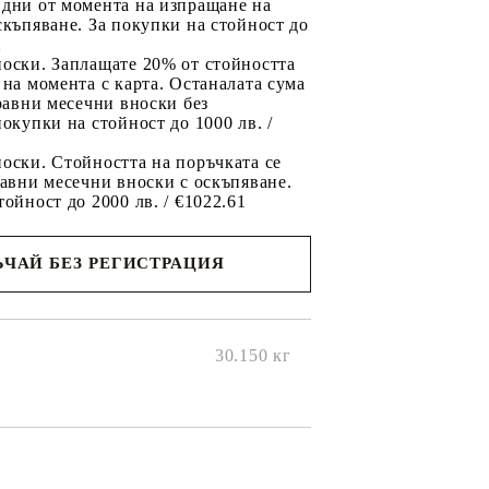
 дни от момента на изпращане на
скъпяване. За покупки на стойност до
2
носки. Заплащате 20% от стойността
 на момента с карта. Останалата сума
 равни месечни вноски без
покупки на стойност до 1000 лв. /
оски. Стойността на поръчката се
равни месечни вноски с оскъпяване.
тойност до 2000 лв. / €1022.61
ЧАЙ БЕЗ РЕГИСТРАЦИЯ
ще се
ките на
30.150
кг