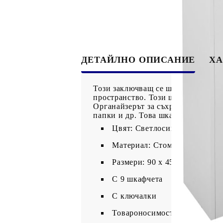
ДЕТАЙЛНО ОПИСАНИЕ
ХА
Този заключващ се шкаф има модер
пространство. Този шкаф за съхра
Органайзерът за съхранение има к
папки и др. Това шкафче е подход
Цвят: Светлосиво и синьо
Материал: Стомана
Размери: 90 x 45 x 92,5 cм (Ш
С 9 шкафчета
С ключалки
Товароносимост на рафт: 10 