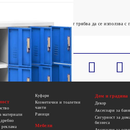
отврати преобръщане, този продукт трябва да се използва с 
Куфари
Дом и градина
ност
Козметични и тоалетни
Декор
чанти
рство
Аксесоари за баня
Раници
а материали
Сигурност за дом
 дребно
бизнеса
Мебели
 реклама
Аксесоари за осв