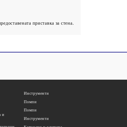
предоставената приставка за стена.
Инструменти
Помпи
Помпи
а и
Инструменти
етителни