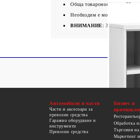
Обща товароносимост: 90 кг
Необходим е монтаж
ВНИМАНИЕ
: За да се пред
Автомобили и части
Бизнес и
Части и аксесоари за
промишле
превозни средства
Ресторантьо
Гаражно оборудване и
Обработка н
инструменти
Търговия на
Превозни средства
Маркетинг и