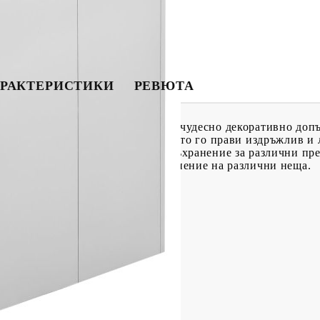
РАКТЕРИСТИКИ
РЕВЮТА
ен дизайн, който ще го направи чудесно декоративно допъ
нение е изработен от стомана, което го прави издръжлив и 
лючалки и достатъчно място за съхранение за различни пре
ящо за училища и офиси за съхранение на различни неща.
 x Д x В)
кг