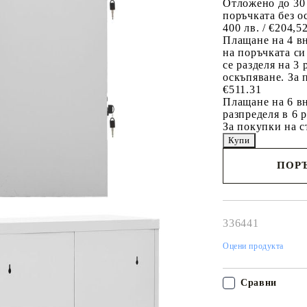
Отложено до 30
поръчката без о
400 лв. / €204,5
Плащане на 4 в
на поръчката си
се разделя на 3
оскъпяване. За 
€511.31
Плащане на 6 вн
разпределя в 6 
За покупки на с
ПОРЪ
Наш представител 
свърже с Вас в рам
работния ден!
336441
Оцени продукта
Сравни