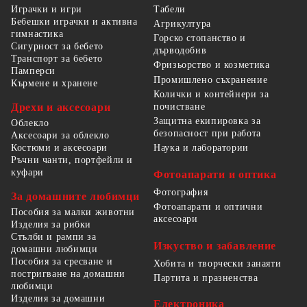
Табели
Играчки и игри
Бебешки играчки и активна
Агрикултура
гимнастика
Горско стопанство и
Сигурност за бебето
дърводобив
Транспорт за бебето
Фризьорство и козметика
Памперси
Промишлено съхранение
Кърмене и хранене
Колички и контейнери за
Дрехи и аксесоари
почистване
Защитна екипировка за
Облекло
безопасност при работа
Аксесоари за облекло
Костюми и аксесоари
Наука и лаборатории
Ръчни чанти, портфейли и
куфари
Фотоапарати и оптика
Фотография
За домашните любимци
Фотоапарати и оптични
Пособия за малки животни
аксесоари
Изделия за рибки
Стълби и рампи за
Изкуство и забавление
домашни любимци
Пособия за сресване и
Хобита и творчески занаяти
постригване на домашни
Партита и празненства
любимци
Изделия за домашни
Електроника