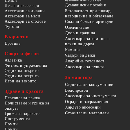
Пейки
Домакински пособия
Легла и аксесоари
Безопасност при пожар,
Аксесоари за дивани
наводнение и обгазяване
Аксесоари за маси
Аксесоари за столове
Спално бельо и артикули
Футони
Озеленяване
Двор и градина
Възрастни
Аксесоари за камини и
Еротика
печки на дърва
Камини
Спорт и фитнес
Чадъри за дъжд
Атлетика
Аварийна готовност
Фитнес и упражнения
Аксесоари за пушачи
Отдих на открито
Отдих на открито
За майстора
Игри на закрито
Строителни консумативи
Водопровод
Здраве и красота
Аксесоари за инструменти
Персонална грижа
Огради и заграждения
Почистване и грижа за
Хардуер аксесоари
бижута
Строителни материали
Грижа за здравето
Инструменти
Помпи
Помпи