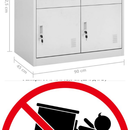
който ще го направи чудесно декоративно
допълнение към всяка стая или офис
пространство. Този шкаф за съхранение е
изработен от стомана, което го прави
издръжлив и лесен за почистване. Този
органайзер за съхранение има ключалки и
достатъчно място за съхранение за различни
предмети като обувки, чанти, книги, папки и
др. Това шкафче е подходящо за училища и
офиси за съхранение на различни неща.
Цвят: Светлосив
Материал: Стомана
Размери: 90 x 45 x 92,5 cм (Ш x Д x В)
С 4 шкафчета
С ключалки
Товароносимост на рафт: 15 кг
Обща товароносимост: 60 кг
Необходим е монтаж