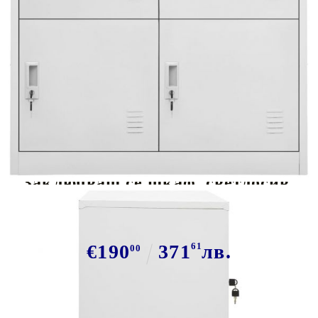
Tweet
Сподели
Заключващ се шкаф, светлосив,
90x45x92,5 см, стомана
€190
371
61
лв.
00
В наличност: 97 бр.