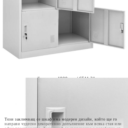
Предоставената таблица е с информационна цел.
Добавете продукта в количката си с бутона "Добави в
количката" и при поръчка ще можете да изберете броя
вноски на кредита.
Когато плащате с NewPay, всъщност NewPay плаща
поръчката Ви вместо Вас. Вие я получавате и
разполагате с три начина да я платите към тях:
Отложено до 30 дни от момента на изпращане на
поръчката без оскъпяване. За покупки на стойност до
400 лв. / €204,52
Плащане на 4 вноски. Заплащате 20% от стойността на
поръчката си на момента с карта. Останалата сума се
разделя на 3 равни месечни вноски без оскъпяване. За
покупки на стойност до 1000 лв. / €511.31
Плащане на 6 вноски. Стойността на поръчката се
разпределя в 6 равни месечни вноски с оскъпяване. За
покупки на стойност до 2000 лв. / €1022.61
Този заключващ се шкаф има модерен дизайн, който ще го
направи чудесно декоративно допълнение към всяка стая или