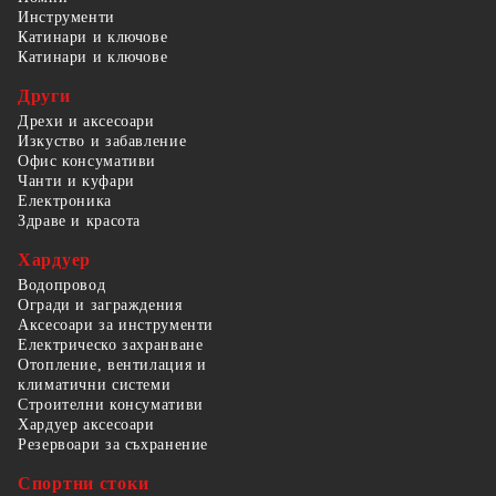
Инструменти
Катинари и ключове
Катинари и ключове
Други
Дрехи и аксесоари
Изкуство и забавление
Офис консумативи
Чанти и куфари
Електроника
Здраве и красота
Хардуер
Водопровод
Огради и заграждения
Аксесоари за инструменти
Електрическо захранване
Отопление, вентилация и
климатични системи
Строителни консумативи
Хардуер аксесоари
Резервоари за съхранение
Спортни стоки