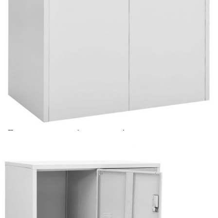
Предоставената таблица е с информационна цел.
Добавете продукта в количката си с бутона "Добави в
количката" и при поръчка ще можете да изберете броя
вноски на кредита.
Acest tabel are caracter informativ. Adăugați produsul în
coșul de cumpărături unde veți putea selecta detaliile
cererii de creditare.
Предоставената таблица е с информационна цел.
Добавете продукта в количката си с бутона "Добави в
количката" и при поръчка ще можете да изберете броя
вноски на кредита.
Предоставената таблица е с информационна цел.
Добавете продукта в количката си с бутона "Добави в
количката" и при поръчка ще можете да изберете броя
вноски на кредита.
Предоставената таблица е с информационна цел.
Добавете продукта в количката си с бутона "Добави в
количката" и при поръчка ще можете да изберете броя
вноски на кредита.