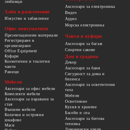
любимци
Аксесоари за електроника
Хоби и развлечение
Видео
Изкуство и забавление
Аудио
Морска електроника
Офис консумативи
Презентационни материали
Чанти и куфари
Регистриране и
Аксесоари за багаж
организиране
Спортни сакове
Office Equipment
Куфари
Дом и градина
Козметични и тоалетни
Декор
чанти
Аксесоари за баня
Раници
Сигурност за дома и
бизнеса
Мебели
Аксесоари за осветителни
Аксесоари за офис мебели
тела
Комплекти мебели
Мебели
Аксесоари за паравани за
Осветление
стая
Кухня и хранене
Външни мебели
Басейн и спа
Колички и островни
Аксесоари за битова
шкафове
техника
Маси
Домакински уреди