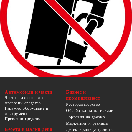
ВНИМАНИЕ
: За да се предотврати
преобръщане, този продукт трябва да се
използва с предоставената приставка за стена.
Автомобили и части
Бизнес и
Части и аксесоари за
промишленост
превозни средства
Ресторантьорство
Гаражно оборудване и
Обработка на материали
инструменти
Търговия на дребно
Превозни средства
Маркетинг и реклама
Бебета и малки деца
Детектиращи устройства