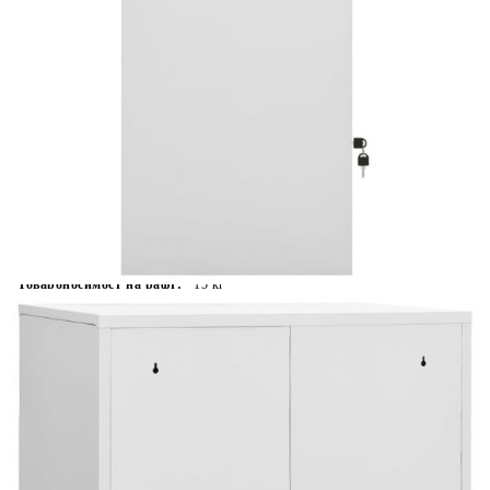
Време за доставка: 5 до 9 дни
Безплатна доставка до адрес при плащане по банков път
Цвят:
Светлосив
Материал:
Стомана
Размери:
90 x 45 x 92,5 cм (Ш x Д x В)
EAN code:
8720286566411
Обща товароносимост:
60 кг
Товароносимост на рафт:
15 кг
Купи на изплащане
Credit calculator
Заключващ се шкаф, светлосив, 90x45x92,5 см,
стомана
Please select credit institution
Цена на продукта:
€190.00
Extraction of information from credit institutions