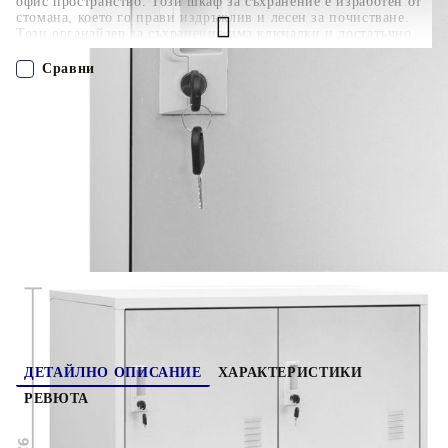
офис пространство. Този шкаф за съхранение е изработен от
стомана, което го прави издръжлив и лесен за почистване.
Този органайзер за съхранение има ключалки и достатъчно
място за съхранение за различни предмети като обувки,
чанти, книги, папки и др. Това шкафче е подходящо за
Сравни
училища и офиси за съхранение на различни неща.
ПОРЪЧАЙ БЕЗ РЕГИСТРАЦИЯ
Наш представител ще се свърже с Вас в рамките на работния ден!
336432
23.650
кг
Оцени продукта
ДЕТАЙЛНО ОПИСАНИЕ
ХАРАКТЕРИСТИКИ
РЕВЮТА
Този заключващ се шкаф има модерен дизайн,