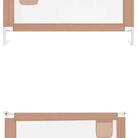
Време за доставка: 5 до 9 дни
Безплатна доставка до адрес при плащане по банков път
Цвят:
Таупе
Материал:
Плат (100% полиестер), метал
Размери:
180 x 25 см (Д х Ш)
EAN code:
8720286345481
Височина:
70 - 95 см
Купи на изплащане
Credit calculator
Ограничител за бебешко легло, таупе, 180x25 см, плат
Please select credit institution
Цена на продукта:
€47.00
Extraction of information from credit institutions
Предоставената таблица е с информационна цел.
Добавете продукта в количката си с бутона "Добави в