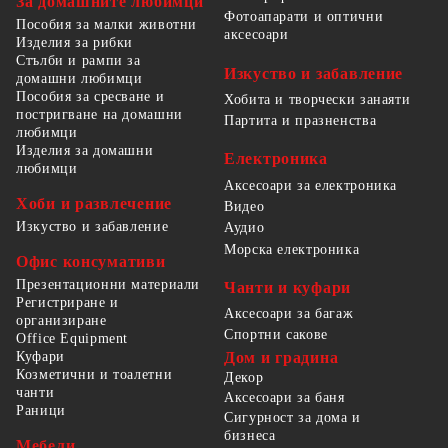
За домашните любимци
Фотоапарати и оптични
Пособия за малки животни
аксесоари
Изделия за рибки
Стълби и рампи за
Изкуство и забавление
домашни любимци
Пособия за сресване и
Хобита и творчески занаяти
постригване на домашни
Партита и празненства
любимци
Изделия за домашни
Електроника
любимци
Аксесоари за електроника
Хоби и развлечение
Видео
Изкуство и забавление
Аудио
Морска електроника
Офис консумативи
Презентационни материали
Чанти и куфари
Регистриране и
Аксесоари за багаж
организиране
Спортни сакове
Office Equipment
Куфари
Дом и градина
Козметични и тоалетни
Декор
чанти
Аксесоари за баня
Раници
Сигурност за дома и
бизнеса
Мебели