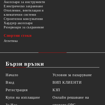
Аксесоари за инструменти
Електрическо захранване
Отопление, вентилация и
климатични системи
Строителни консумативи
Хардуер аксесоари
Резервоари за съхранение
Спортни стоки
Атлетика
Бързи връзки
Начало
Условия за пазаруване
Вход
ВИП КЛИЕНТИ
Регистрация
КЗП
Купи на изплащане
Онлайн решаване на
За Нас
спорове OPC