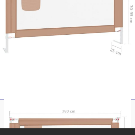
Да не се използва в извъндомашна среда
Необходим монтаж
Не се препоръчва предпазителят за легло да се
използва от деца на възраст под 18 месеца или
когато детето е на възраст над 5 години.
Предпазителят за легло не е подходящ за
използване при възрастни или немощни
възрастни или за използване в небитова среда;
Спазвайте инструкциите на производителя за
размера на леглото и матрака, за които е
подходящ предпазителят за легло.
GPSR