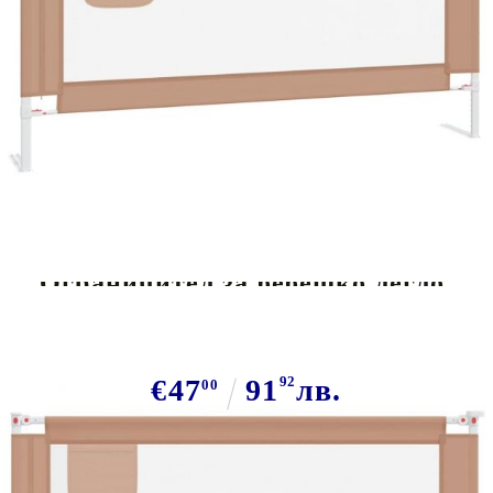
Tweet
Сподели
Ограничител за бебешко легло,
таупе, 180x25 см, плат
€47
91
92
лв.
00
В наличност: 117 бр.