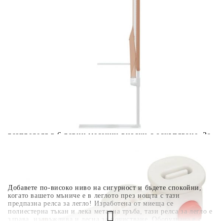
количката" и при поръчка ще можете да изберете броя
вноски на кредита.
Когато плащате с NewPay, всъщност NewPay плаща
поръчката Ви вместо Вас. Вие я получавате и
разполагате с три начина да я платите към тях:
Отложено до 30 дни от момента на изпращане на
поръчката без оскъпяване. За покупки на стойност до
400 лв. / €204,52
Плащане на 4 вноски. Заплащате 20% от стойността на
поръчката си на момента с карта. Останалата сума се
разделя на 3 равни месечни вноски без оскъпяване. За
покупки на стойност до 1000 лв. / €511.31
Плащане на 6 вноски. Стойността на поръчката се
разпределя в 6 равни месечни вноски с оскъпяване. За
покупки на стойност до 2000 лв. / €1022.61
Добавете по-високо ниво на сигурност и бъдете спокойни,
когато вашето мъниче е в леглото през нощта с тази
предпазна релса за легло! Изработена от миеща се
полиестерна тъкан и лека метална тръба, тази релса за легло е
здрава, издръжлива и лесна за почистване. Оборудвана е с