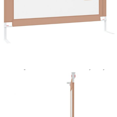
количката" и при поръчка ще можете да изберете броя
вноски на кредита.
Acest tabel are caracter informativ. Adăugați produsul în
coșul de cumpărături unde veți putea selecta detaliile
cererii de creditare.
Предоставената таблица е с информационна цел.
Добавете продукта в количката си с бутона "Добави в
количката" и при поръчка ще можете да изберете броя
вноски на кредита.
Предоставената таблица е с информационна цел.
Добавете продукта в количката си с бутона "Добави в
количката" и при поръчка ще можете да изберете броя
вноски на кредита.
Предоставената таблица е с информационна цел.
Добавете продукта в количката си с бутона "Добави в
количката" и при поръчка ще можете да изберете броя
вноски на кредита.
Предоставената таблица е с информационна цел.
Добавете продукта в количката си с бутона "Добави в