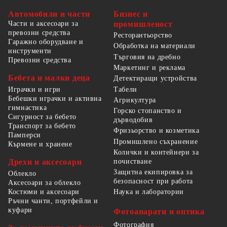
Автомобили и части
Бизнес и
Части и аксесоари за
промишленост
превозни средства
Ресторантьорство
Гаражно оборудване и
Обработка на материали
инструменти
Търговия на дребно
Превозни средства
Маркетинг и реклама
Бебета и малки деца
Детектиращи устройства
Табели
Играчки и игри
Бебешки играчки и активна
Агрикултура
гимнастика
Горско стопанство и
Сигурност за бебето
дърводобив
Транспорт за бебето
Фризьорство и козметика
Памперси
Промишлено съхранение
Кърмене и хранене
Колички и контейнери за
Дрехи и аксесоари
почистване
Защитна екипировка за
Облекло
безопасност при работа
Аксесоари за облекло
Костюми и аксесоари
Наука и лаборатории
Ръчни чанти, портфейли и
куфари
Фотоапарати и оптика
Фотография