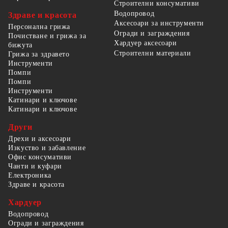
Строителни консумативи
Водопровод
Здраве и красота
Аксесоари за инструменти
Персонална грижа
Огради и заграждения
Почистване и грижа за
Хардуер аксесоари
бижута
Строителни материали
Грижа за здравето
Инструменти
Помпи
Помпи
Инструменти
Катинари и ключове
Катинари и ключове
Други
Дрехи и аксесоари
Изкуство и забавление
Офис консумативи
Чанти и куфари
Електроника
Здраве и красота
Хардуер
Водопровод
Огради и заграждения