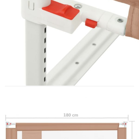
Изработена от миеща се полиестерна тъкан и
лека метална тръба, тази релса за легло е здрава,
издръжлива и лесна за почистване. Оборудвана
е с копче от всяка страна, за да можете лесно да
я комбинирате. Освен това височината на
релсата за легло може да се регулира свободно,
за да се намери най-безопасната височина.
Моля, обърнете внимание: Тази релса за легло е
подходяща за деца на възраст от 18 месеца до 5
години. Може да се използва за повечето легла с
дебелина на матрака 3-25 см, с изключение на
двуетажни легла, бебешки легла, водно легло
или легло с надуваем матрак.
Цвят: Таупе
Материал: Плат (100% полиестер), метал
Размери: 180 x 25 см (Д х Ш)
Височина: 70 - 95 см
Подходяща за матраци с дебелина 3 - 33 см
Подходяща за деца на възраст от 18 месеца
до 5 години