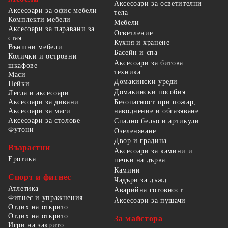
Аксесоари за осветителни
Аксесоари за офис мебели
тела
Комплекти мебели
Мебели
Аксесоари за паравани за
Осветление
стая
Кухня и хранене
Външни мебели
Басейн и спа
Колички и островни
Аксесоари за битова
шкафове
техника
Маси
Домакински уреди
Пейки
Домакински пособия
Легла и аксесоари
Безопасност при пожар,
Аксесоари за дивани
наводнение и обгазяване
Аксесоари за маси
Аксесоари за столове
Спално бельо и артикули
Футони
Озеленяване
Двор и градина
Възрастни
Аксесоари за камини и
Еротика
печки на дърва
Камини
Спорт и фитнес
Чадъри за дъжд
Атлетика
Аварийна готовност
Фитнес и упражнения
Аксесоари за пушачи
Отдих на открито
Отдих на открито
За майстора
Игри на закрито