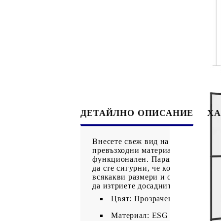
ДЕТАЙЛНО ОПИСАНИЕ
ХА
Внесете свеж вид на естетика във 
превъзходни материали за създава
функционален. Параванът за баня 
да сте сигурни, че конструкцията
всякакви размери и оформление. В 
да изтриете досадните водни след
Цвят: Прозрачен и черен
Материал: ESG (еднослойно 