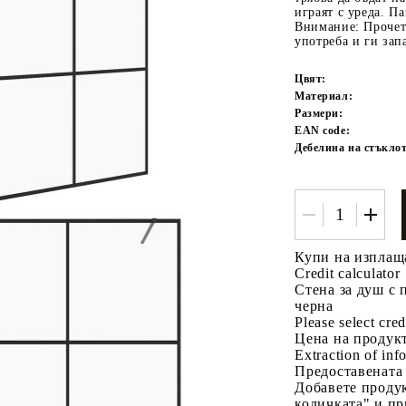
играят с уреда. Па
Внимание: Прочет
употреба и ги зап
Цвят:
Материал:
Размери:
EAN code:
Дебелина на стъклот
Tweet
одели
Купи на изплащ
Credit calculator
Стена за душ с 
черна
Please select cred
Цена на продукт
Extraction of info
Предоставената
Добавете продук
количката" и пр