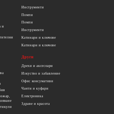
Инструменти
Помпи
Помпи
а и
Инструменти
етителни
Катинари и ключове
Катинари и ключове
Други
Дрехи и аксесоари
ова
Изкуство и забавление
Офис консумативи
и
Чанти и куфари
бия
пожар,
Електроника
азяване
Здраве и красота
ртикули