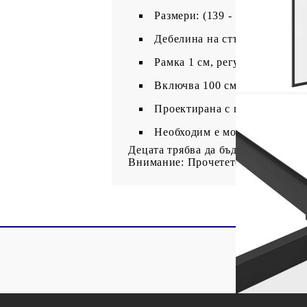
Размери: (139 - 140) x 195 см
Дебелина на стъклото: 5 мм
Рамка 1 см, регулируема на 
Включва 100 см носеща щанг
Проектирана с прозрачно стъ
Необходим е монтаж
Децата трябва да бъдат наблюдавани
Внимание: Прочетете внимателно 