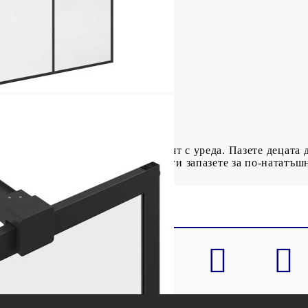
 (Ш x В)
ширина
а
кло
, за да се гарантира, че не играят с уреда. Пазете децата д
инструкциите преди употреба и ги запазете за по-нататъш