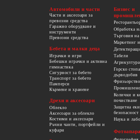
Автомобили и части
Бизнес и
Части и аксесоари за
промишле
превозни средства
Ресторантьо
Гаражно оборудване и
Обработка н
инструменти
Търговия на
Превозни средства
Маркетинг и
Бебета и малки деца
Детектиращи
Играчки и игри
Табели
Бебешки играчки и активна
Агрикултура
гимнастика
Горско стоп
Сигурност за бебето
дърводобив
Транспорт за бебето
Фризьорство
Памперси
Промишлено
Кърмене и хранене
Колички и к
Дрехи и аксесоари
почистване
Защитна еки
Облекло
безопасност
Аксесоари за облекло
Костюми и аксесоари
Наука и лаб
Ръчни чанти, портфейли и
куфари
Фотоапара
Фотография