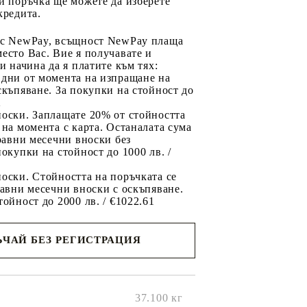
и поръчка ще можете да изберете
кредита.
 с NewPay, всъщност NewPay плаща
есто Вас. Вие я получавате и
ри начина да я платите към тях:
 дни от момента на изпращане на
скъпяване. За покупки на стойност до
2
носки. Заплащате 20% от стойността
 на момента с карта. Останалата сума
 равни месечни вноски без
покупки на стойност до 1000 лв. /
оски. Стойността на поръчката се
равни месечни вноски с оскъпяване.
тойност до 2000 лв. / €1022.61
ЧАЙ БЕЗ РЕГИСТРАЦИЯ
ще се
ките на
37.100
кг