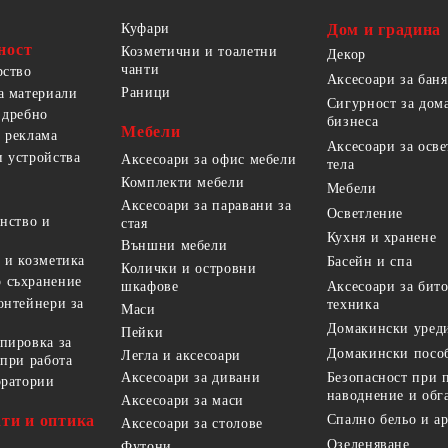
Куфари
Дом и градина
ност
Козметични и тоалетни
Декор
чанти
рство
Аксесоари за баня
Раници
а материали
Сигурност за дом
 дребно
бизнеса
Мебели
 реклама
Аксесоари за осв
 устройства
Аксесоари за офис мебели
тела
Комплекти мебели
Мебели
Аксесоари за паравани за
Осветление
анство и
стая
Кухня и хранене
Външни мебели
 и козметика
Басейн и спа
Колички и островни
 съхранение
Аксесоари за бит
шкафове
онтейнери за
техника
Маси
Домакински уред
Пейки
пировка за
Домакински посо
Легла и аксесоари
 при работа
Безопасност при 
Аксесоари за дивани
оратории
наводнение и обг
Аксесоари за маси
ти и оптика
Спално бельо и а
Аксесоари за столове
Озеленяване
Футони