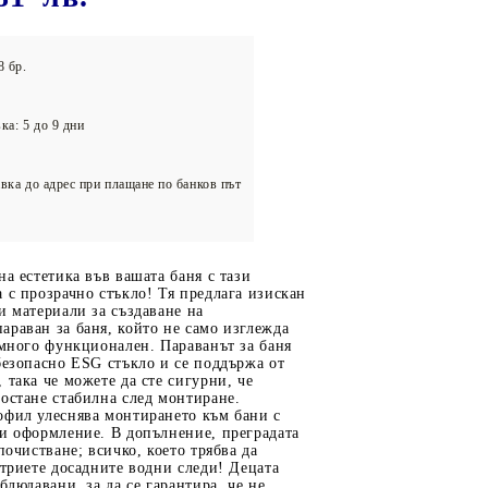
олейбол
8 бр.
ка: 5 до 9 дни
вка до адрес при плащане по банков път
на естетика във вашата баня с тази
 с прозрачно стъкло! Тя предлага изискан
и материали за създаване на
раван за баня, който не само изглежда
 много функционален. Параванът за баня
безопасно ESG стъкло и се поддържа от
 така че можете да сте сигурни, че
остане стабилна след монтиране.
офил улеснява монтирането към бани с
 и оформление. В допълнение, преградата
почистване; всичко, което трябва да
зтриете досадните водни следи! Децата
блюдавани, за да се гарантира, че не