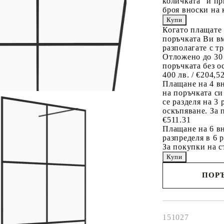
количката" и пр
броя вноски на 
Когато плащате
поръчката Ви вм
разполагате с т
Отложено до 30
поръчката без о
400 лв. / €204,5
Плащане на 4 в
на поръчката си
се разделя на 3
оскъпяване. За 
€511.31
Плащане на 6 вн
разпределя в 6 
За покупки на с
ПОРЪ
Наш представител 
свърже с Вас в рам
работния ден!
151027