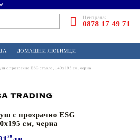
я!
Централа:
0878 17 49 71
ЕЦА
ДОМАШНИ ЛЮБИМЦИ
душ с прозрачно ESG стъкло, 140x195 см, черна
ТЛЕТИКА
аскетбол
кс и бойни изкуства
душ с прозрачно ESG
йзбол и софтбол
40x195 см, черна
кей и лакрос
сновно спортно оборудване
81
39
лв.