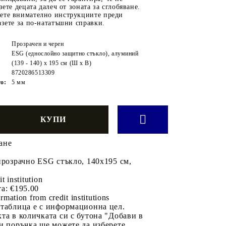
зете децата далеч от зоната за сглобяване.
ете внимателно инструкциите преди
азете за по-нататъшни справки.
Прозрачен и черен
ESG (еднослойно защитно стъкло), алуминий
(139 - 140) x 195 см (Ш x В)
8720286513309
о:
5 мм
ане
прозрачно ESG стъкло, 140x195 см,
it institution
а:
€195.00
rmation from credit institutions
 таблица е с информационна цел.
та в количката си с бутона "Добави в
и поръчка ще можете да изберете