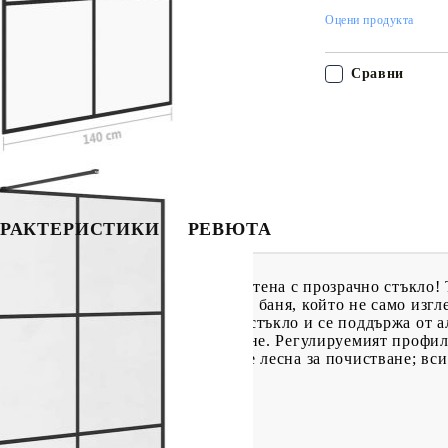
Оцени продукта
Сравни
РАКТЕРИСТИКИ
РЕВЮТА
вашата баня с тази модерна душ стена с прозрачно стъкло! 
не на минималистичен параван за баня, който не само изгл
разполага с 5 мм безопасно ESG стъкло и се поддържа от а
 ще остане стабилна след монтиране. Регулируемият профи
допълнение, преградата за душ е лесна за почистване; всич
и!
защитно стъкло), алуминий