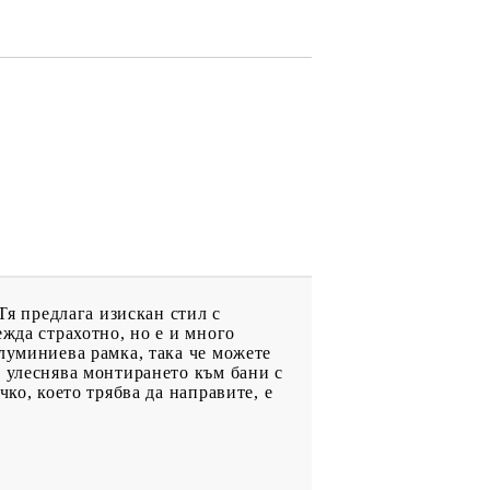
Тя предлага изискан стил с
ежда страхотно, но е и много
луминиева рамка, така че можете
л улеснява монтирането към бани с
ко, което трябва да направите, е