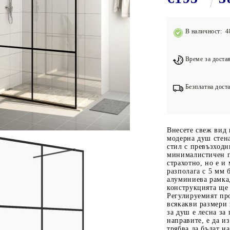
Подложки за фитнес уреди
В
Лостове за набиране
В наличност: 4
Силови кули
Йога и пилатес
Време за достав
Безплатна доста
Внесете свеж вид 
модерна душ стена
стил с превъзходн
минималистичен па
страхотно, но е и
разполага с 5 мм 
алуминиева рамка,
конструкцията ще 
Регулируемият пр
всякакви размери
за душ е лесна за 
направите, е да и
трябва да бъдат на