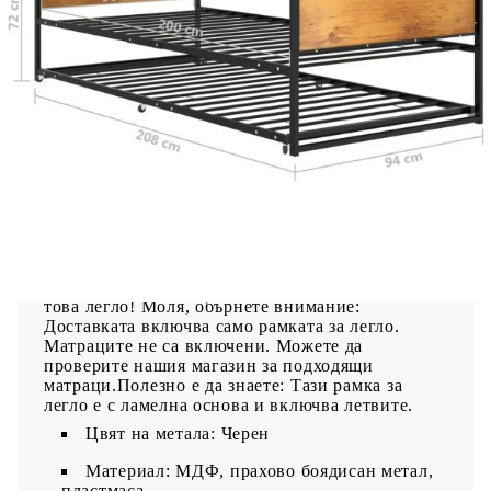
Насладете се на добър нощен сън в тази
многофункционална разтегателна рамка за
легло! С разтегателно долно легло, оборудвано с
6 пластмасови колелца, то може лесно да се
скрие, когато не се използва. Тази метална
рамка за легло максимално използва наличното
пространство, като същевременно осигурява
място за двама души, което я прави идеален
избор за хора с ограничено жилищно
пространство. Леглото има солидна
конструкция, изработена от прахово боядисан
метал и MDF, което го прави изключително
здраво и издръжливо. Здравите летви предлагат
необходимата опора и комфорт. Можете да се
наслаждавате на страхотен сън всяка вечер на
това легло! Моля, обърнете внимание:
Доставката включва само рамката за легло.
Матраците не са включени. Можете да
проверите нашия магазин за подходящи
матраци.Полезно е да знаете: Тази рамка за
легло е с ламелна основа и включва летвите.
Цвят на метала: Черен
Материал: МДФ, прахово боядисан метал,
пластмаса