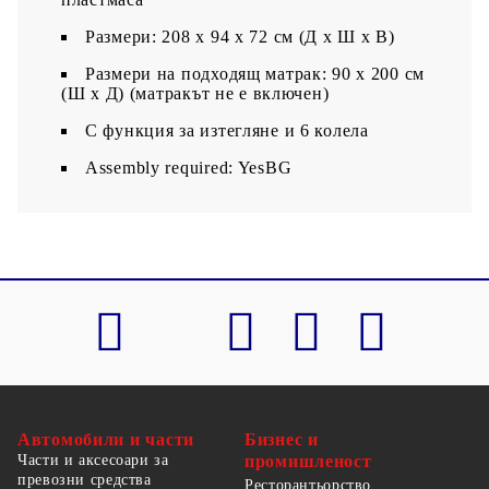
Размери: 208 x 94 x 72 см (Д x Ш x В)
Размери на подходящ матрак: 90 x 200 см
(Ш x Д) (матракът не е включен)
С функция за изтегляне и 6 колела
Assembly required: YesBG
Автомобили и части
Бизнес и
Части и аксесоари за
промишленост
превозни средства
Ресторантьорство