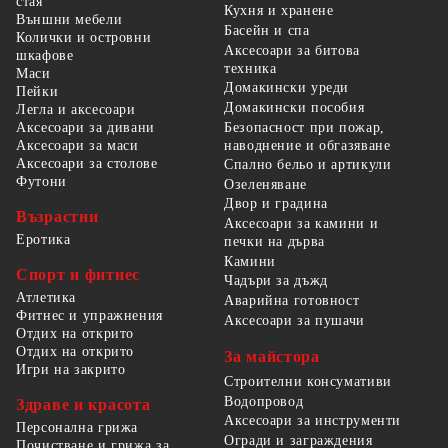
стая
Кухня и хранене
Външни мебели
Басейн и спа
Колички и островни
Аксесоари за битова
шкафове
техника
Маси
Домакински уреди
Пейки
Домакински пособия
Легла и аксесоари
Безопасност при пожар,
Аксесоари за дивани
наводнение и обгазяване
Аксесоари за маси
Аксесоари за столове
Спално бельо и артикули
Футони
Озеленяване
Двор и градина
Възрастни
Аксесоари за камини и
Еротика
печки на дърва
Камини
Спорт и фитнес
Чадъри за дъжд
Атлетика
Аварийна готовност
Фитнес и упражнения
Аксесоари за пушачи
Отдих на открито
Отдих на открито
За майстора
Игри на закрито
Строителни консумативи
Водопровод
Здраве и красота
Аксесоари за инструменти
Персонална грижа
Огради и заграждения
Почистване и грижа за