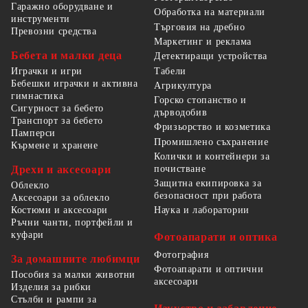
Гаражно оборудване и
Обработка на материали
инструменти
Търговия на дребно
Превозни средства
Маркетинг и реклама
Бебета и малки деца
Детектиращи устройства
Табели
Играчки и игри
Бебешки играчки и активна
Агрикултура
гимнастика
Горско стопанство и
Сигурност за бебето
дърводобив
Транспорт за бебето
Фризьорство и козметика
Памперси
Промишлено съхранение
Кърмене и хранене
Колички и контейнери за
Дрехи и аксесоари
почистване
Защитна екипировка за
Облекло
безопасност при работа
Аксесоари за облекло
Костюми и аксесоари
Наука и лаборатории
Ръчни чанти, портфейли и
куфари
Фотоапарати и оптика
Фотография
За домашните любимци
Фотоапарати и оптични
Пособия за малки животни
аксесоари
Изделия за рибки
Стълби и рампи за