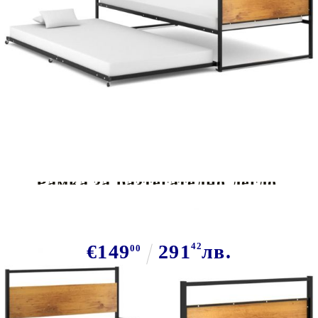
Tweet
Сподели
Рамка за разтегателно легло,
черна, метал, 90x200 см
€149
291
42
лв.
00
В наличност: 19 бр.