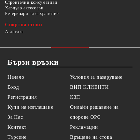
Строителни консумативи
Хардуер аксесоари
Резервоари за съхранение
Спортни стоки
Атлетика
Бързи връзки
Начало
Условия за пазаруване
Вход
ВИП КЛИЕНТИ
Регистрация
КЗП
Купи на изплащане
Онлайн решаване на
За Нас
спорове OPC
Контакт
Рекламации
Търсене
Връщане на стока