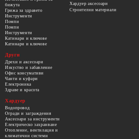
Хардуер аксесоари
бижута
Строителни материали
Грижа за здравето
Инструменти
Помпи
Помпи
Инструменти
Катинари и ключове
Катинари и ключове
Други
Дрехи и аксесоари
Изкуство и забавление
Офис консумативи
Чанти и куфари
Електроника
Здраве и красота
Хардуер
Водопровод
Огради и заграждения
Аксесоари за инструменти
Електрическо захранване
Отопление, вентилация и
климатични системи