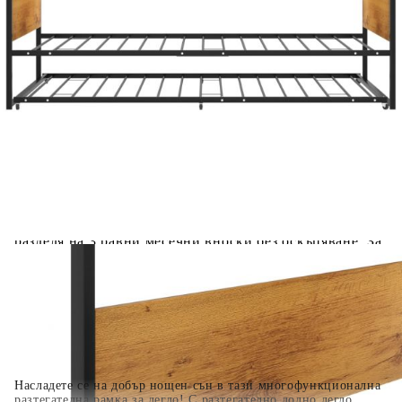
Предоставената таблица е с информационна цел.
Добавете продукта в количката си с бутона "Добави в
количката" и при поръчка ще можете да изберете броя
вноски на кредита.
Когато плащате с NewPay, всъщност NewPay плаща
поръчката Ви вместо Вас. Вие я получавате и
разполагате с три начина да я платите към тях:
Отложено до 30 дни от момента на изпращане на
поръчката без оскъпяване. За покупки на стойност до
400 лв. / €204,52
Плащане на 4 вноски. Заплащате 20% от стойността на
поръчката си на момента с карта. Останалата сума се
разделя на 3 равни месечни вноски без оскъпяване. За
покупки на стойност до 1000 лв. / €511.31
Плащане на 6 вноски. Стойността на поръчката се
разпределя в 6 равни месечни вноски с оскъпяване. За
покупки на стойност до 2000 лв. / €1022.61
Насладете се на добър нощен сън в тази многофункционална
разтегателна рамка за легло! С разтегателно долно легло,