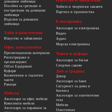
Изкуство и забавление
домашни любимци
Пособия за сресване и
Хобита и творчески занаяти
постригване на домашни
Партита и празненства
любимци
Изделия за домашни
Електроника
любимци
Аксесоари за електроника
Хоби и развлечение
Видео
Изкуство и забавление
Аудио
Морска електроника
Офис консумативи
Презентационни материали
Чанти и куфари
Регистриране и
Аксесоари за багаж
организиране
Спортни сакове
Office Equipment
Куфари
Дом и градина
Козметични и тоалетни
Декор
чанти
Аксесоари за баня
Раници
Сигурност за дома и
бизнеса
Мебели
Аксесоари за осветителни
Аксесоари за офис мебели
тела
Комплекти мебели
Мебели
Аксесоари за паравани за
Осветление