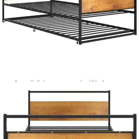
Време за доставка: 5 до 9 дни
Безплатна доставка до адрес при плащане по банков път
Материал:
МДФ, прахово боядисан метал,
пластмаса
Размери:
208 x 94 x 72 см (Д x Ш x В)
EAN code:
8720286195505
Assembly required:
YesBG
Размери на подходящ
90 x 200 см (Ш x Д) (матракът не е
матрак:
включен)
Цвят на метала:
Черен
Купи на изплащане
Credit calculator
Рамка за разтегателно легло, черна, метал, 90x200 см
Please select credit institution
Цена на продукта:
€149.00
Extraction of information from credit institutions