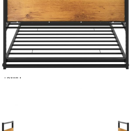
Предоставената таблица е с информационна цел.
Добавете продукта в количката си с бутона "Добави в
количката" и при поръчка ще можете да изберете броя
вноски на кредита.
Acest tabel are caracter informativ. Adăugați produsul în
coșul de cumpărături unde veți putea selecta detaliile
cererii de creditare.
Предоставената таблица е с информационна цел.
Добавете продукта в количката си с бутона "Добави в
количката" и при поръчка ще можете да изберете броя
вноски на кредита.
Предоставената таблица е с информационна цел.
Добавете продукта в количката си с бутона "Добави в
количката" и при поръчка ще можете да изберете броя
вноски на кредита.
Предоставената таблица е с информационна цел.
Добавете продукта в количката си с бутона "Добави в
количката" и при поръчка ще можете да изберете броя
вноски на кредита.