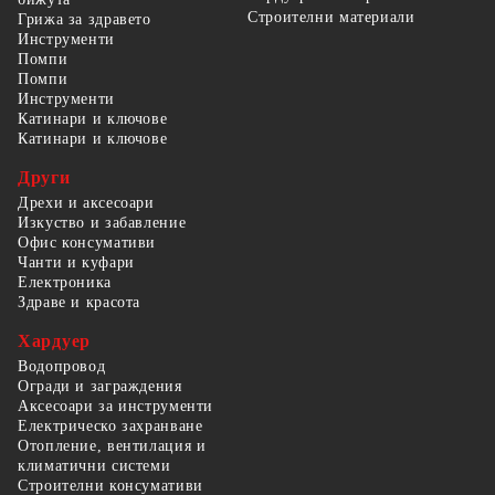
Строителни материали
Грижа за здравето
Инструменти
Помпи
Помпи
Инструменти
Катинари и ключове
Катинари и ключове
Други
Дрехи и аксесоари
Изкуство и забавление
Офис консумативи
Чанти и куфари
Електроника
Здраве и красота
Хардуер
Водопровод
Огради и заграждения
Аксесоари за инструменти
Електрическо захранване
Отопление, вентилация и
климатични системи
Строителни консумативи