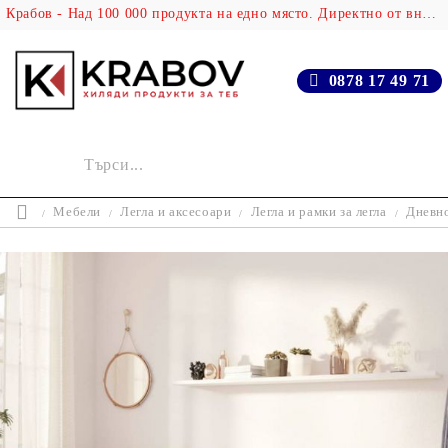
Крабов - Над 100 000 продукта на едно място. Директно от вносителя!
0878 17 49 71
Мебели
Легла и аксесоари
Легла и рамки за легла
Дневно