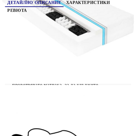
ДЕТАЙЛНО ОПИСАНИЕ
ХАРАКТЕРИСТИКИ
РЕВЮТА
Това дървено дневно легло е идеално решение
за гости с преспиване, като същевременно
осигурява удобно място за сядане през деня.
Леглото тип диван е изработено от масивна
борова дървесина, което го прави здрав и
стабилен. Здравите ламели също осигуряват
необходимата опора и комфорт. Винаги можете
да се насладите на добър нощен сън на леглото с
изключително мек матрак! Предлага спокоен
сън и също така пази здравето на гръбначния ви
стълб. Препоръчваме ви редовно да
проветрявате матрака, за да удължите
експлоатационния му живот.
Многофункционалното дървено легло може да
се използва като диван през деня или като легло
през нощта, за да предложи бързо решение за
настаняване на гостите през нощта. Това
практично легло-диван определено привлича
вниманието, където и да бъде поставено! Важна
забележка: Поради хигиенни съображения не
можете да върнете матрака, ако опаковката на