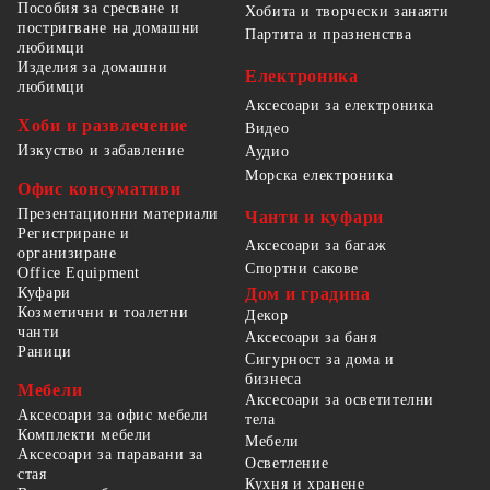
Пособия за сресване и
Хобита и творчески занаяти
постригване на домашни
Партита и празненства
любимци
Изделия за домашни
Електроника
любимци
Аксесоари за електроника
Хоби и развлечение
Видео
Изкуство и забавление
Аудио
Морска електроника
Офис консумативи
Презентационни материали
Чанти и куфари
Регистриране и
Аксесоари за багаж
организиране
Спортни сакове
Office Equipment
Куфари
Дом и градина
Козметични и тоалетни
Декор
чанти
Аксесоари за баня
Раници
Сигурност за дома и
бизнеса
Мебели
Аксесоари за осветителни
Аксесоари за офис мебели
тела
Комплекти мебели
Мебели
Аксесоари за паравани за
Осветление
стая
Кухня и хранене