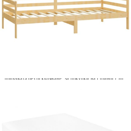
Предоставената таблица е с информационна цел.
Добавете продукта в количката си с бутона "Добави в
количката" и при поръчка ще можете да изберете броя
вноски на кредита.
Предоставената таблица е с информационна цел.
Добавете продукта в количката си с бутона "Добави в
количката" и при поръчка ще можете да изберете броя
вноски на кредита.
Когато плащате с NewPay, всъщност NewPay плаща
поръчката Ви вместо Вас. Вие я получавате и
разполагате с три начина да я платите към тях:
Отложено до 30 дни от момента на изпращане на
поръчката без оскъпяване. За покупки на стойност до
400 лв. / €204,52
Плащане на 4 вноски. Заплащате 20% от стойността на
поръчката си на момента с карта. Останалата сума се
разделя на 3 равни месечни вноски без оскъпяване. За
покупки на стойност до 1000 лв. / €511.31
Плащане на 6 вноски. Стойността на поръчката се
разпределя в 6 равни месечни вноски с оскъпяване. За
покупки на стойност до 2000 лв. / €1022.61