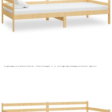
Дневно легло с матрак, 90x200 см, борово дърво масив
Please select credit institution
Цена на продукта:
€294.00
Extraction of information from credit institutions
Предоставената таблица е с информационна цел.
Добавете продукта в количката си с бутона "Добави в
количката" и при поръчка ще можете да изберете броя
вноски на кредита.
Acest tabel are caracter informativ. Adăugați produsul în
coșul de cumpărături unde veți putea selecta detaliile
cererii de creditare.
Предоставената таблица е с информационна цел.
Добавете продукта в количката си с бутона "Добави в
количката" и при поръчка ще можете да изберете броя
вноски на кредита.
Предоставената таблица е с информационна цел.
Добавете продукта в количката си с бутона "Добави в
количката" и при поръчка ще можете да изберете броя
вноски на кредита.