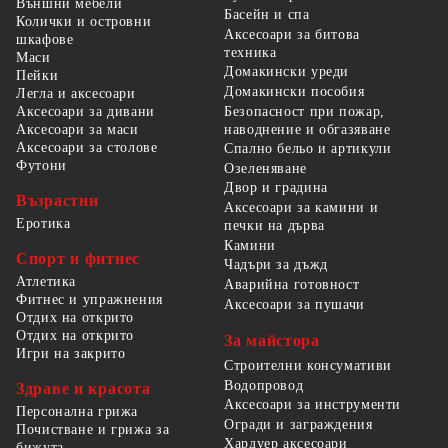
Външни мебели
Басейн и спа
Колички и островни
Аксесоари за битова
шкафове
техника
Маси
Домакински уреди
Пейки
Домакински пособия
Легла и аксесоари
Безопасност при пожар,
Аксесоари за дивани
наводнение и обгазяване
Аксесоари за маси
Аксесоари за столове
Спално бельо и артикули
Футони
Озеленяване
Двор и градина
Възрастни
Аксесоари за камини и
Еротика
печки на дърва
Камини
Спорт и фитнес
Чадъри за дъжд
Атлетика
Аварийна готовност
Фитнес и упражнения
Аксесоари за пушачи
Отдих на открито
Отдих на открито
За майстора
Игри на закрито
Строителни консумативи
Водопровод
Здраве и красота
Аксесоари за инструменти
Персонална грижа
Огради и заграждения
Почистване и грижа за
Хардуер аксесоари
бижута