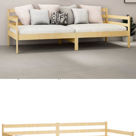
Време за доставка: 5 до 9 дни
Безплатна доставка до адрес при плащане по банков път
Материал:
Масивна борова дървесина
(необработена), PU пяна D25
EAN code:
8720286693445
Размери на матрака:
90 x 200 x 20 см (Ш x Д x Деб)
Дебелина на пяната:
20 см
Необходимо сглобяване:
Да
Височина за спане от
21 см
земята:
Размери на дневното легло:
204 x 98 x 70 см (Ш x Д x В)
Цвят на матрака:
Бял
Материал на опаковката
100% полиестер
на матрака:
Купи на изплащане
Credit calculator