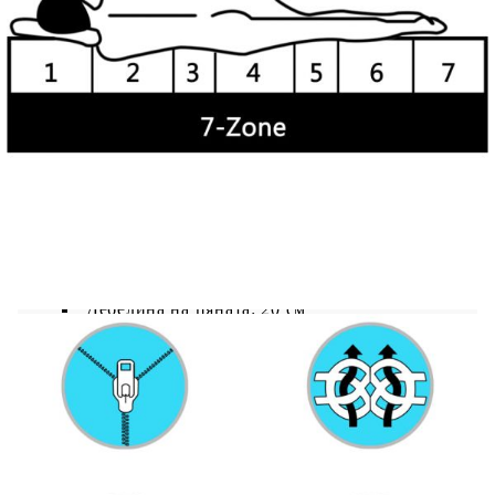
матрака е отворена или свалена.
Цвят на матрака: Бял
Материал: Масивна борова дървесина
(необработена), PU пяна D25
Материал на опаковката на матрака: 100%
полиестер
Размери на дневното легло: 204 x 98 x 70
см (Ш x Д x В)
Размери на матрака: 90 x 200 x 20 см (Ш x
Д x Деб)
Дебелина на пяната: 20 см
Височина за спане от земята: 21 см
С 240 пружини на кв.м
С твърдост H3
С перящи се калъфи