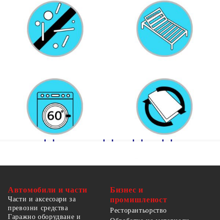
С 4-странен цип
Необходимо сглобяване: Да
Доставката съдържа:
1 х Дневно легло
1 x Матрак
Автомобили и части
Бизнес и
Части и аксесоари за
промишленост
превозни средства
Ресторантьорство
Гаражно оборудване и