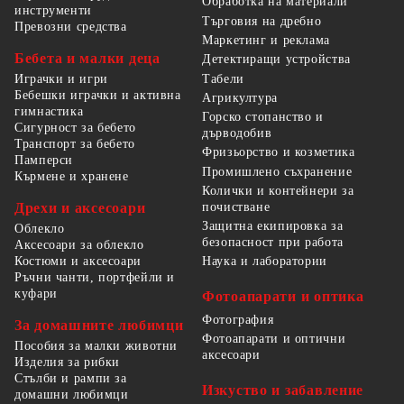
Обработка на материали
инструменти
Търговия на дребно
Превозни средства
Маркетинг и реклама
Бебета и малки деца
Детектиращи устройства
Табели
Играчки и игри
Бебешки играчки и активна
Агрикултура
гимнастика
Горско стопанство и
Сигурност за бебето
дърводобив
Транспорт за бебето
Фризьорство и козметика
Памперси
Промишлено съхранение
Кърмене и хранене
Колички и контейнери за
Дрехи и аксесоари
почистване
Защитна екипировка за
Облекло
безопасност при работа
Аксесоари за облекло
Костюми и аксесоари
Наука и лаборатории
Ръчни чанти, портфейли и
куфари
Фотоапарати и оптика
Фотография
За домашните любимци
Фотоапарати и оптични
Пособия за малки животни
аксесоари
Изделия за рибки
Стълби и рампи за
Изкуство и забавление
домашни любимци