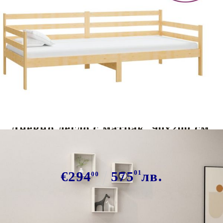
Tweet
Сподели
Дневно легло с матрак, 90x200 см,
борово дърво масив
€294
575
01
лв.
00
В наличност: 41 бр.