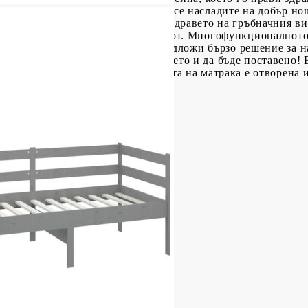
ра и комфорт. Винаги можете да се насладите на добър нощ
а спокоен сън и също така пази здравето на гръбначния в
удължите експлоатационния му живот. Многофункционалното
 като легло през нощта, за да предложи бързо решение за н
делено привлича вниманието, където и да бъде поставено!
а върнете матрака, ако опаковката на матрака е отворена 
о
ървесина, PU пяна D25
атрака: 100% полиестер
x 57 см (Ш x Д x В)
 x 20 см (Ш x Д x Деб)
 21 см