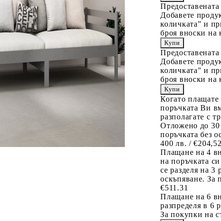
Предоставената
Добавете продук
количката" и пр
броя вноски на 
Предоставената
Добавете продук
количката" и пр
броя вноски на 
Когато плащате
поръчката Ви вм
разполагате с т
Отложено до 30
поръчката без о
400 лв. / €204,5
Плащане на 4 в
на поръчката си
се разделя на 3
оскъпяване. За 
€511.31
Плащане на 6 вн
разпределя в 6 
За покупки на с