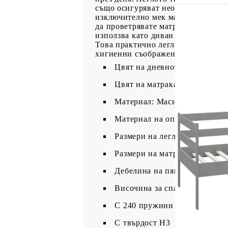
също осигуряват необходимата опо
изключително мек матрак! Предлаг
да проветрявате матрака, за да 
използва като диван през деня или
Това практично легло-диван опре
хигиенни съображения не можете д
Цвят на дневното легло: Сив
Цвят на матрака: Бял
Материал: Масивна борова д
Материал на опаковката на м
Размери на леглото: 204 x 98 
Размери на матрака: 90 x 200
Дебелина на пяната: 20 см
Височина за спане от земята:
С 240 пружини на кв.м
С твърдост H3