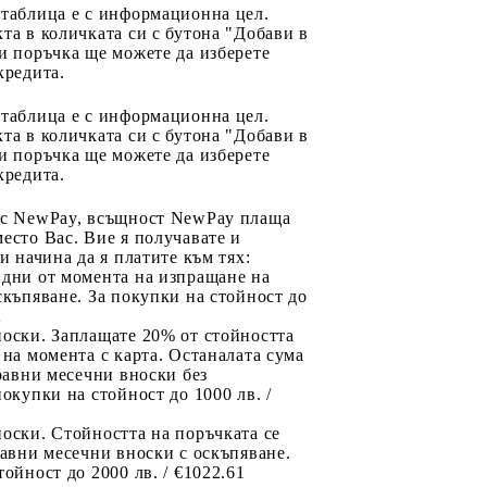
 таблица е с информационна цел.
та в количката си с бутона "Добави в
и поръчка ще можете да изберете
кредита.
 таблица е с информационна цел.
та в количката си с бутона "Добави в
и поръчка ще можете да изберете
кредита.
 с NewPay, всъщност NewPay плаща
есто Вас. Вие я получавате и
ри начина да я платите към тях:
 дни от момента на изпращане на
скъпяване. За покупки на стойност до
2
носки. Заплащате 20% от стойността
 на момента с карта. Останалата сума
 равни месечни вноски без
покупки на стойност до 1000 лв. /
оски. Стойността на поръчката се
равни месечни вноски с оскъпяване.
тойност до 2000 лв. / €1022.61