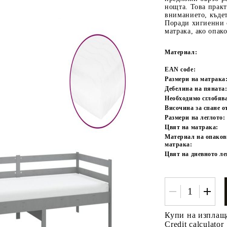
нощта. Това прак
вниманието, къдет
Поради хигиенни 
матрака, ако опак
Материал:
EAN code:
Размери на матрака
Дебелина на пяната
Необходимо сглобяв
Tweet
одели
Височина за спане о
Размери на леглото:
Цвят на матрака:
Материал на опаков
матрака:
Цвят на дневното ле
Купи на изплащ
Credit calculator