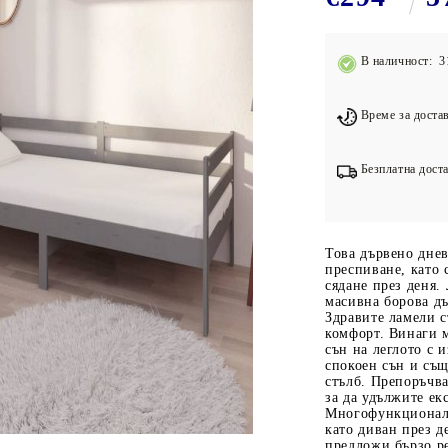
Подложки за фитнес уреди
В
Лостове за набиране
В наличност: 3
Силови кули
Йога и пилатес
Време за достав
Безплатна доста
Това дървено днев
преспиване, като 
сядане през деня.
масивна борова дъ
Здравите ламели 
комфорт. Винаги м
сън на леглото с 
спокоен сън и същ
стълб. Препоръчва
за да удължите е
Многофункционалн
като диван през д
предложи бързо ре