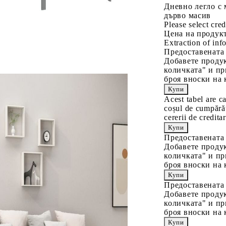
Дневно легло с 
дърво масив
Please select cred
Цена на продукт
Extraction of info
Предоставената
Добавете продук
количката" и пр
броя вноски на 
Acest tabel are c
coșul de cumpărăt
cererii de creditar
Предоставената
Добавете продук
количката" и пр
броя вноски на 
Предоставената
Добавете продук
количката" и пр
броя вноски на 