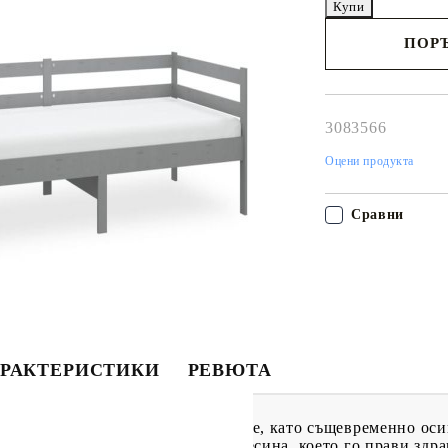
ПОРЪ
Наш представител 
свърже с Вас в рам
работния ден!
3083566
Оцени продукта
Сравни
РАКТЕРИСТИКИ
РЕВЮТА
лно решение за гости с преспиване, като същевременно оси
работено от масивна борова дървесина, което го прави здр