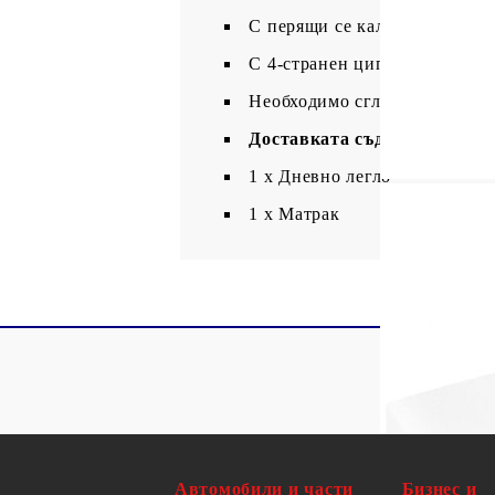
С перящи се калъфи
С 4-странен цип
Необходимо сглобяване: Да
Доставката съдържа:
1 х Дневно легло
1 x Матрак
Автомобили и части
Бизнес и