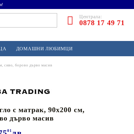
я!
Централа:
0878 17 49 71
ЕЦА
ДОМАШНИ ЛЮБИМЦИ
м, сиво, борово дърво масив
ТЛЕТИКА
аскетбол
кс и бойни изкуства
гло с матрак, 90x200 см,
йзбол и софтбол
ово дърво масив
кей и лакрос
сновно спортно оборудване
75
01
лв.