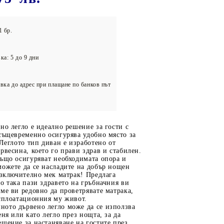
олейбол
1 бр.
ка: 5 до 9 дни
вка до адрес при плащане по банков път
но легло е идеално решение за гости с
същевременно осигурява удобно място за
 Леглото тип диван е изработено от
рвесина, което го прави здрав и стабилен.
също осигуряват необходимата опора и
ожете да се насладите на добър нощен
изключително мек матрак! Предлага
о така пази здравето на гръбначния ви
ме ви редовно да проветрявате матрака,
ксплоатационния му живот.
ото дървено легло може да се използва
еня или като легло през нощта, за да
шение за настаняване на гостите през