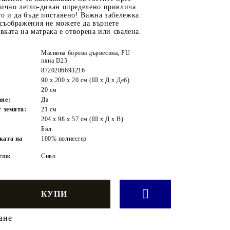
тично легло-диван определено привлича
о и да бъде поставено! Важна забележка:
съображения не можете да върнете
овката на матрака е отворена или свалена.
Масивна борова дървесина, PU
пяна D25
8720286693216
:
90 x 200 x 20 см (Ш x Д x Деб)
:
20 см
ане:
Да
т земята:
21 см
204 x 98 x 57 см (Ш x Д x В)
Бял
ката на
100% полиестер
гло:
Сиво
ане