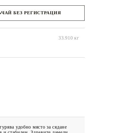
ЧАЙ БЕЗ РЕГИСТРАЦИЯ
ще се
ките на
33.910
кг
гурява удобно място за сядане
ав и стабилен. Здравите ламели