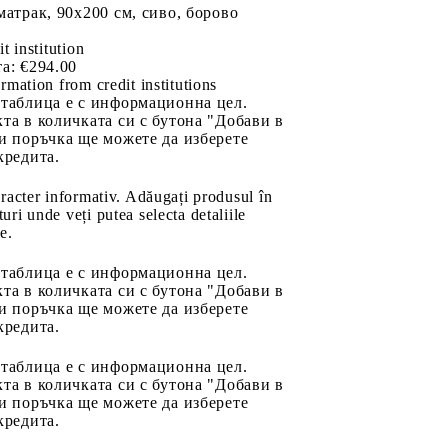
матрак, 90x200 см, сиво, борово
it institution
а:
€294.00
rmation from credit institutions
 таблица е с информационна цел.
та в количката си с бутона "Добави в
и поръчка ще можете да изберете
кредита.
aracter informativ. Adăugați produsul în
uri unde veți putea selecta detaliile
e.
 таблица е с информационна цел.
та в количката си с бутона "Добави в
и поръчка ще можете да изберете
кредита.
 таблица е с информационна цел.
та в количката си с бутона "Добави в
и поръчка ще можете да изберете
кредита.