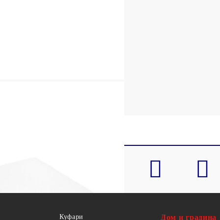
Куфари
Дом и градина