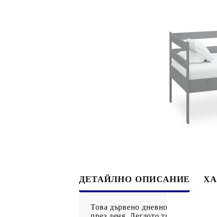
ДЕТАЙЛНО ОПИСАНИЕ
ХА
Това дървено дневно легло е идеа
през деня. Леглото тип диван е из