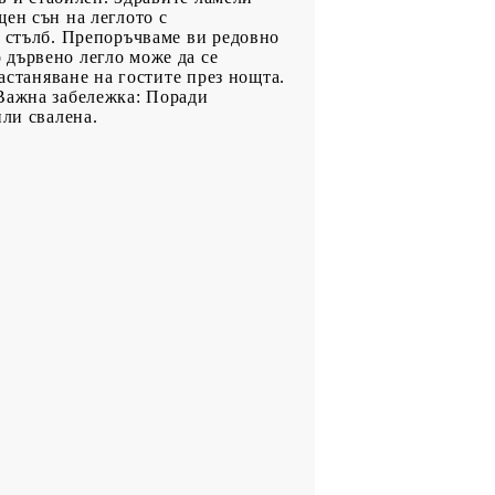
ен сън на леглото с
и стълб. Препоръчваме ви редовно
 дървено легло може да се
астаняване на гостите през нощта.
 Важна забележка: Поради
или свалена.