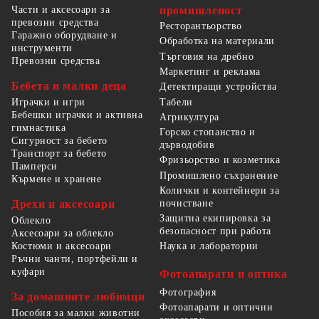
Части и аксесоари за
промишленост
превозни средства
Ресторантьорство
Гаражно оборудване и
Обработка на материали
инструменти
Търговия на дребно
Превозни средства
Маркетинг и реклама
Бебета и малки деца
Детектиращи устройства
Табели
Играчки и игри
Бебешки играчки и активна
Агрикултура
гимнастика
Горско стопанство и
Сигурност за бебето
дърводобив
Транспорт за бебето
Фризьорство и козметика
Памперси
Промишлено съхранение
Кърмене и хранене
Колички и контейнери за
Дрехи и аксесоари
почистване
Защитна екипировка за
Облекло
безопасност при работа
Аксесоари за облекло
Костюми и аксесоари
Наука и лаборатории
Ръчни чанти, портфейли и
куфари
Фотоапарати и оптика
Фотография
За домашните любимци
Фотоапарати и оптични
Пособия за малки животни