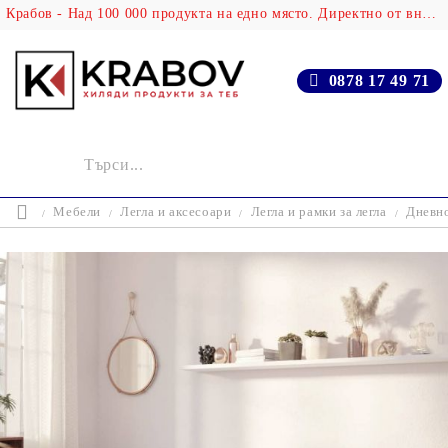
Крабов - Над 100 000 продукта на едно място. Директно от вносителя!
0878 17 49 71
Мебели
Легла и аксесоари
Легла и рамки за легла
Дневно