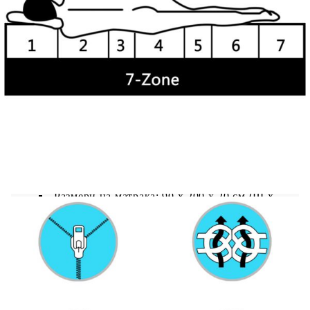
можете да върнете матрака, ако опаковката на
матрака е отворена или свалена.
Цвят на дневното легло: Сиво
Цвят на матрака: Бял
Материал: Масивна борова дървесина, PU
пяна D25
Материал на опаковката на матрака: 100%
полиестер
Размери на леглото: 204 x 98 x 57 см (Ш x
Д x В)
Размери на матрака: 90 x 200 x 20 см (Ш x
Д x Деб)
Дебелина на пяната: 20 см
Височина за спане от земята: 21 см
С 240 пружини на кв.м
С твърдост H2