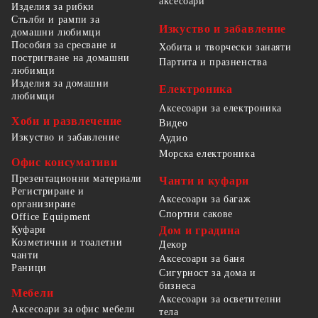
аксесоари
Изделия за рибки
Стълби и рампи за
Изкуство и забавление
домашни любимци
Пособия за сресване и
Хобита и творчески занаяти
постригване на домашни
Партита и празненства
любимци
Изделия за домашни
Електроника
любимци
Аксесоари за електроника
Хоби и развлечение
Видео
Изкуство и забавление
Аудио
Морска електроника
Офис консумативи
Презентационни материали
Чанти и куфари
Регистриране и
Аксесоари за багаж
организиране
Спортни сакове
Office Equipment
Куфари
Дом и градина
Козметични и тоалетни
Декор
чанти
Аксесоари за баня
Раници
Сигурност за дома и
бизнеса
Мебели
Аксесоари за осветителни
Аксесоари за офис мебели
тела