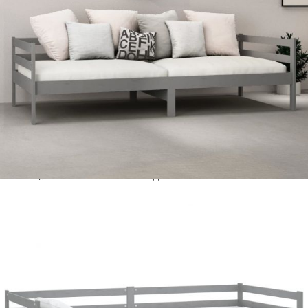
Време за доставка: 5 до 9 дни
Безплатна доставка до адрес при плащане по банков път
Материал:
Масивна борова дървесина, PU
пяна D25
EAN code:
8720286693162
Размери на матрака:
90 x 200 x 20 см (Ш x Д x Деб)
Дебелина на пяната:
20 см
Необходимо сглобяване:
Да
Височина за спане от земята:
21 см
Размери на леглото:
204 x 98 x 57 см (Ш x Д x В)
Цвят на матрака:
Бял
Материал на опаковката на
100% полиестер
матрака:
Цвят на дневното легло:
Сиво
Купи на изплащане