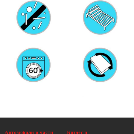
С перящи се калъфи
С 4-странен цип
Необходимо сглобяване: Да
Доставката съдържа:
1 х Дневно легло
1 x Матрак
Автомобили и части
Бизнес и