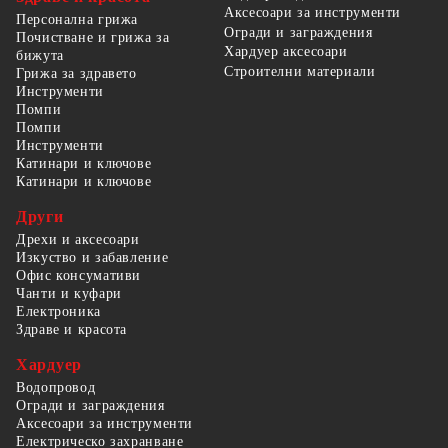
Аксесоари за инструменти
Персонална грижа
Огради и заграждения
Почистване и грижа за
Хардуер аксесоари
бижута
Строителни материали
Грижа за здравето
Инструменти
Помпи
Помпи
Инструменти
Катинари и ключове
Катинари и ключове
Други
Дрехи и аксесоари
Изкуство и забавление
Офис консумативи
Чанти и куфари
Електроника
Здраве и красота
Хардуер
Водопровод
Огради и заграждения
Аксесоари за инструменти
Електрическо захранване