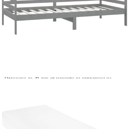
Предоставената таблица е с информационна цел.
Добавете продукта в количката си с бутона "Добави в
количката" и при поръчка ще можете да изберете броя
вноски на кредита.
Предоставената таблица е с информационна цел.
Добавете продукта в количката си с бутона "Добави в
количката" и при поръчка ще можете да изберете броя
вноски на кредита.
Когато плащате с NewPay, всъщност NewPay плаща
поръчката Ви вместо Вас. Вие я получавате и
разполагате с три начина да я платите към тях:
Отложено до 30 дни от момента на изпращане на
поръчката без оскъпяване. За покупки на стойност до
400 лв. / €204,52
Плащане на 4 вноски. Заплащате 20% от стойността на
поръчката си на момента с карта. Останалата сума се
разделя на 3 равни месечни вноски без оскъпяване. За
покупки на стойност до 1000 лв. / €511.31
Плащане на 6 вноски. Стойността на поръчката се
разпределя в 6 равни месечни вноски с оскъпяване. За
покупки на стойност до 2000 лв. / €1022.61