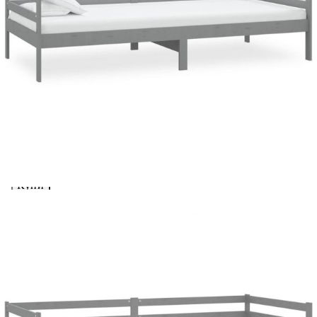
Credit calculator
Дневно легло с матрак, 90x200 см, сиво, борово дърво
масив
Please select credit institution
Цена на продукта:
€289.00
Extraction of information from credit institutions
Предоставената таблица е с информационна цел.
Добавете продукта в количката си с бутона "Добави в
количката" и при поръчка ще можете да изберете броя
вноски на кредита.
Acest tabel are caracter informativ. Adăugați produsul în
coșul de cumpărături unde veți putea selecta detaliile
cererii de creditare.
Предоставената таблица е с информационна цел.
Добавете продукта в количката си с бутона "Добави в
количката" и при поръчка ще можете да изберете броя
вноски на кредита.
Предоставената таблица е с информационна цел.
Добавете продукта в количката си с бутона "Добави в
количката" и при поръчка ще можете да изберете броя
вноски на кредита.