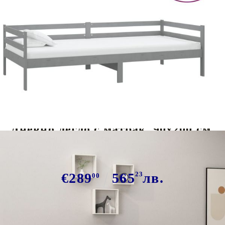
Tweet
Сподели
Дневно легло с матрак, 90x200 см,
сиво, борово дърво масив
€289
565
23
лв.
00
В наличност: 30 бр.