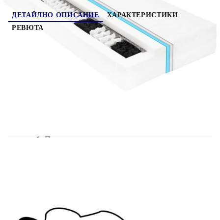
ДЕТАЙЛНО ОПИСАНИЕ
ХАРАКТЕРИСТИКИ
РЕВЮТА
Това дървено дневно легло е идеално решение
за гости с преспиване, като същевременно
осигурява удобно място за сядане през деня.
Леглото тип диван е изработено от масивна
борова дървесина, което го прави здрав и
стабилен. Здравите ламели също осигуряват
необходимата опора и комфорт. Винаги можете
да се насладите на добър нощен сън на леглото с
изключително мек матрак! Предлага спокоен
сън и също така пази здравето на гръбначния ви
стълб. Препоръчваме ви редовно да
проветрявате матрака, за да удължите
експлоатационния му живот.
Многофункционалното дървено легло може да
се използва като диван през деня или като легло
през нощта, за да предложи бързо решение за
настаняване на гостите през нощта. Това
практично легло-диван определено привлича
вниманието, където и да бъде поставено! Важна
забележка: Поради хигиенни съображения не