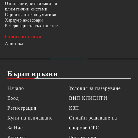
Отопление, вентилация и
климатични системи
Строителни консумативи
Хардуер аксесоари
Резервоари за съхранение
Спортни стоки
Атлетика
Бързи връзки
Начало
Условия за пазаруване
Вход
ВИП КЛИЕНТИ
Регистрация
КЗП
Купи на изплащане
Онлайн решаване на
За Нас
спорове OPC
Контакт
Рекламации