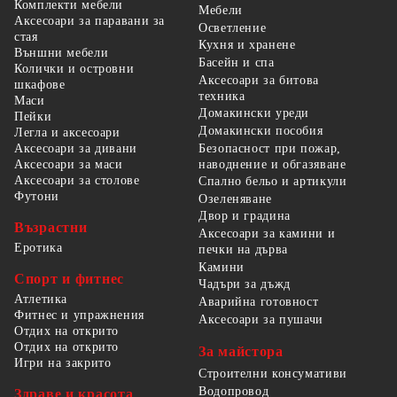
Комплекти мебели
Мебели
Аксесоари за паравани за
Осветление
стая
Кухня и хранене
Външни мебели
Басейн и спа
Колички и островни
Аксесоари за битова
шкафове
техника
Маси
Домакински уреди
Пейки
Домакински пособия
Легла и аксесоари
Безопасност при пожар,
Аксесоари за дивани
наводнение и обгазяване
Аксесоари за маси
Аксесоари за столове
Спално бельо и артикули
Футони
Озеленяване
Двор и градина
Възрастни
Аксесоари за камини и
Еротика
печки на дърва
Камини
Спорт и фитнес
Чадъри за дъжд
Атлетика
Аварийна готовност
Фитнес и упражнения
Аксесоари за пушачи
Отдих на открито
Отдих на открито
За майстора
Игри на закрито
Строителни консумативи
Водопровод
Здраве и красота