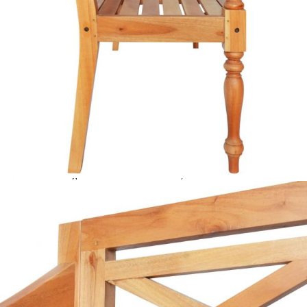
Време за доставка: 5 до 9 дни
Безплатна доставка до адрес при плащане по банков път
Цвят:
Светлокафяв
Материал:
Масивна махагонова
дървесина
Размери:
123 x 50 x 81 cм (Ш х Д х В)
EAN code:
8720286668214
Височина на седалката от земята:
43,5 см
Дълбочина на седалката:
38 см
Ширина на седалката:
111,5 см
Височина на подлакътника от
70 см
земята:
Купи на изплащане
Credit calculator
Пейка Батавия, 123 см, махагон масив, светлокафява
Please select credit institution