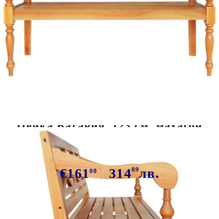
Tweet
Сподели
Пейка Батавия, 123 см, махагон
масив, светлокафява
€161
314
89
лв.
00
В наличност: 78 бр.