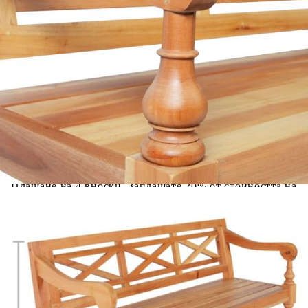
количката" и при поръчка ще можете да изберете броя
вноски на кредита.
Предоставената таблица е с информационна цел.
Добавете продукта в количката си с бутона "Добави в
количката" и при поръчка ще можете да изберете броя
вноски на кредита.
Когато плащате с NewPay, всъщност NewPay плаща
поръчката Ви вместо Вас. Вие я получавате и
разполагате с три начина да я платите към тях:
Отложено до 30 дни от момента на изпращане на
поръчката без оскъпяване. За покупки на стойност до
400 лв. / €204,52
Плащане на 4 вноски. Заплащате 20% от стойността на
поръчката си на момента с карта. Останалата сума се
разделя на 3 равни месечни вноски без оскъпяване. За
покупки на стойност до 1000 лв. / €511.31
Плащане на 6 вноски. Стойността на поръчката се
разпределя в 6 равни месечни вноски с оскъпяване. За
покупки на стойност до 2000 лв. / €1022.61