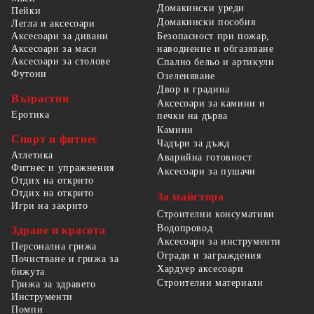
Домакински уреди
Пейки
Домакински пособия
Легла и аксесоари
Безопасност при пожар,
Аксесоари за дивани
наводнение и обгазяване
Аксесоари за маси
Аксесоари за столове
Спално бельо и артикули
Футони
Озеленяване
Двор и градина
Възрастни
Аксесоари за камини и
Еротика
печки на дърва
Камини
Спорт и фитнес
Чадъри за дъжд
Атлетика
Аварийна готовност
Фитнес и упражнения
Аксесоари за пушачи
Отдих на открито
Отдих на открито
За майстора
Игри на закрито
Строителни консумативи
Водопровод
Здраве и красота
Аксесоари за инструменти
Персонална грижа
Огради и заграждения
Почистване и грижа за
Хардуер аксесоари
бижута
Строителни материали
Грижа за здравето
Инструменти
Помпи