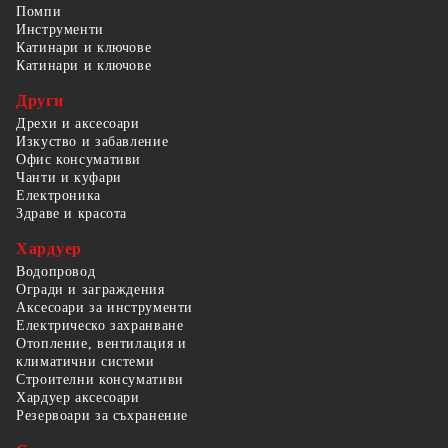
Помпи
Инструменти
Катинари и ключове
Катинари и ключове
Други
Дрехи и аксесоари
Изкуство и забавление
Офис консумативи
Чанти и куфари
Електроника
Здраве и красота
Хардуер
Водопровод
Огради и заграждения
Аксесоари за инструменти
Електрическо захранване
Отопление, вентилация и
климатични системи
Строителни консумативи
Хардуер аксесоари
Резервоари за съхранение