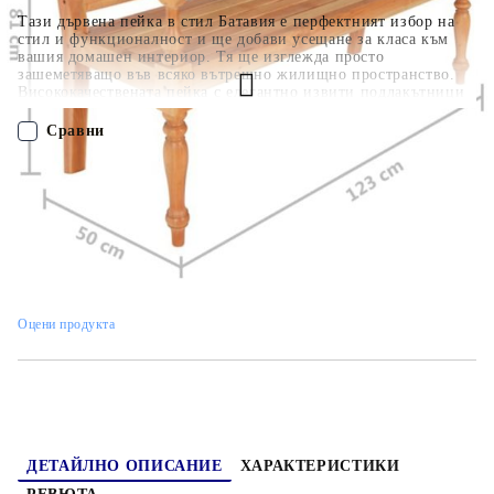
Тази дървена пейка в стил Батавия е перфектният избор на
стил и функционалност и ще добави усещане за класа към
вашия домашен интериор. Тя ще изглежда просто
зашеметяващо във всяко вътрешно жилищно пространство.
Висококачествената пейка с елегантно извити подлакътници
е изработена от масивна махагонова дървесина, която е много
стабилна и издръжлива. Тя е издръжлива и лесна за
Сравни
почистване, поради което гарантира дълъг експлоатационен
живот.
ПОРЪЧАЙ БЕЗ РЕГИСТРАЦИЯ
Наш представител ще се свърже с Вас в рамките на работния ден!
337078
17.700
кг
Оцени продукта
ДЕТАЙЛНО ОПИСАНИЕ
ХАРАКТЕРИСТИКИ