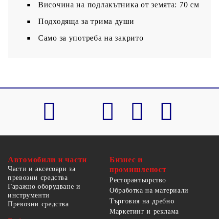
Височина на подлакътника от земята: 70 см
Подходяща за трима души
Само за употреба на закрито
Автомобили и части
Бизнес и
Части и аксесоари за
промишленост
превозни средства
Ресторантьорство
Гаражно оборудване и
Обработка на материали
инструменти
Търговия на дребно
Превозни средства
Маркетинг и реклама