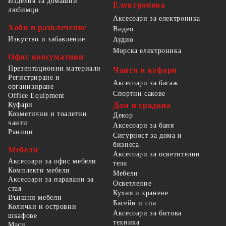
Изделия за домашни
Електроника
любимци
Аксесоари за електроника
Хоби и развлечение
Видео
Изкуство и забавление
Аудио
Морска електроника
Офис консумативи
Презентационни материали
Чанти и куфари
Регистриране и
Аксесоари за багаж
организиране
Спортни сакове
Office Equipment
Куфари
Дом и градина
Козметични и тоалетни
Декор
чанти
Аксесоари за баня
Раници
Сигурност за дома и
бизнеса
Мебели
Аксесоари за осветителни
Аксесоари за офис мебели
тела
Комплекти мебели
Мебели
Аксесоари за паравани за
Осветление
стая
Кухня и хранене
Външни мебели
Басейн и спа
Колички и островни
Аксесоари за битова
шкафове
техника
Маси