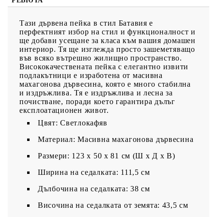
РЕВЮТА
Тази дървена пейка в стил Батавия е
перфектният избор на стил и функционалност и
ще добави усещане за класа към вашия домашен
интериор. Тя ще изглежда просто зашеметяващо
във всяко вътрешно жилищно пространство.
Висококачествената пейка с елегантно извити
подлакътници е изработена от масивна
махагонова дървесина, която е много стабилна
и издръжлива. Тя е издръжлива и лесна за
почистване, поради което гарантира дълъг
експлоатационен живот.
Цвят: Светлокафяв
Материал: Масивна махагонова дървесина
Размери: 123 x 50 x 81 cм (Ш х Д х В)
Ширина на седалката: 111,5 см
Дълбочина на седалката: 38 см
Височина на седалката от земята: 43,5 см