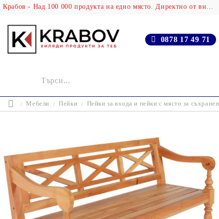
Крабов - Над 100 000 продукта на едно място. Директно от вносителя!
0878 17 49 71
Мебели
Пейки
Пейки за входа и пейки с място за съхране