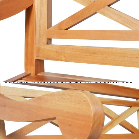
Цена на продукта:
€161.00
Extraction of information from credit institutions
Предоставената таблица е с информационна цел.
Добавете продукта в количката си с бутона "Добави в
количката" и при поръчка ще можете да изберете броя
вноски на кредита.
Acest tabel are caracter informativ. Adăugați produsul în
coșul de cumpărături unde veți putea selecta detaliile
cererii de creditare.
Предоставената таблица е с информационна цел.
Добавете продукта в количката си с бутона "Добави в
количката" и при поръчка ще можете да изберете броя
вноски на кредита.
Предоставената таблица е с информационна цел.
Добавете продукта в количката си с бутона "Добави в
количката" и при поръчка ще можете да изберете броя
вноски на кредита.
Предоставената таблица е с информационна цел.
Добавете продукта в количката си с бутона "Добави в