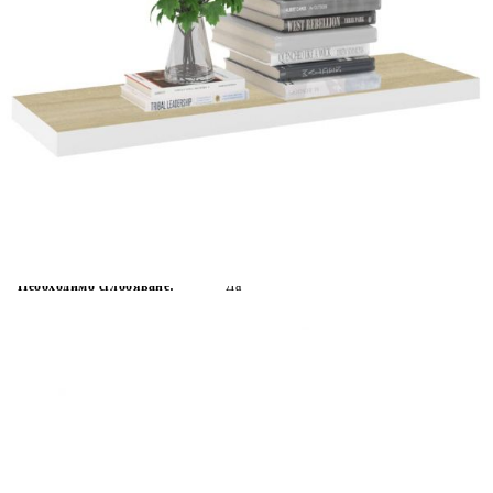
Време за доставка: 5 до 9 дни
Безплатна доставка до адрес при плащане по банков път
Цвят:
Дъб и бяло
Материал:
МДФ пчелна пита, метал
Размери:
80 x 23,5 x 3,8 см (Д x Ш x В)
EAN code:
8720286416808
Максимална товароносимост:
10 кг
Необходимо сглобяване:
Да
Купи на изплащане
Credit calculator
Окачен стенен рафт, дъб и бял, 80x23,5x3,8 см, МДФ
Please select credit institution
Цена на продукта:
€15.00
Extraction of information from credit institutions
Предоставената таблица е с информационна цел.