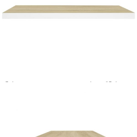
Добавете продукта в количката си с бутона "Добави в
количката" и при поръчка ще можете да изберете броя
вноски на кредита.
Acest tabel are caracter informativ. Adăugați produsul în
coșul de cumpărături unde veți putea selecta detaliile
cererii de creditare.
Предоставената таблица е с информационна цел.
Добавете продукта в количката си с бутона "Добави в
количката" и при поръчка ще можете да изберете броя
вноски на кредита.
Предоставената таблица е с информационна цел.
Добавете продукта в количката си с бутона "Добави в
количката" и при поръчка ще можете да изберете броя
вноски на кредита.
Предоставената таблица е с информационна цел.
Добавете продукта в количката си с бутона "Добави в
количката" и при поръчка ще можете да изберете броя
вноски на кредита.
Предоставената таблица е с информационна цел.