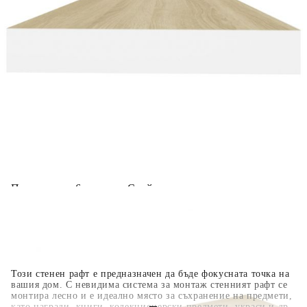
Добавете продукта в количката си с бутона "Добави в
количката" и при поръчка ще можете да изберете броя
вноски на кредита.
Когато плащате с NewPay, всъщност NewPay плаща
поръчката Ви вместо Вас. Вие я получавате и
разполагате с три начина да я платите към тях:
Отложено до 30 дни от момента на изпращане на
поръчката без оскъпяване. За покупки на стойност до
400 лв. / €204,52
Плащане на 4 вноски. Заплащате 20% от стойността на
поръчката си на момента с карта. Останалата сума се
разделя на 3 равни месечни вноски без оскъпяване. За
покупки на стойност до 1000 лв. / €511.31
Плащане на 6 вноски. Стойността на поръчката се
разпределя в 6 равни месечни вноски с оскъпяване. За
покупки на стойност до 2000 лв. / €1022.61
Този стенен рафт е предназначен да бъде фокусната точка на
вашия дом. С невидима система за монтаж стенният рафт се
монтира лесно и е идеално място за съхранение на предмети,
като награди, книги, колекционерски предмети, украси и др.