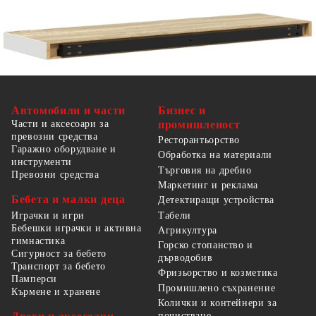
Автомобили и части
Бизнес и
Части и аксесоари за
промишленост
превозни средства
Ресторантьорство
Гаражно оборудване и
Обработка на материали
инструменти
Търговия на дребно
Превозни средства
Маркетинг и реклама
Бебета и малки деца
Детектиращи устройства
Табели
Играчки и игри
Бебешки играчки и активна
Агрикултура
гимнастика
Горско стопанство и
Сигурност за бебето
дърводобив
Транспорт за бебето
Фризьорство и козметика
Памперси
Промишлено съхранение
Кърмене и хранене
Колички и контейнери за
почистване