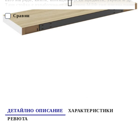
Тази стойка е изработена от качествен МДФ тип пчелна пита
и метална рамка, която е стабилна и издръжлива. Тази
етажерка е подходяща за повечето интериори и превръща
Сравни
празната стена в дизайнерски елемент!
ПОРЪЧАЙ БЕЗ РЕГИСТРАЦИЯ
Наш представител ще се свърже с Вас в рамките на работния ден!
326579
2.200
кг
Оцени продукта
ДЕТАЙЛНО ОПИСАНИЕ
ХАРАКТЕРИСТИКИ
РЕВЮТА
Този стенен рафт е предназначен да бъде
фокусната точка на вашия дом. С невидима