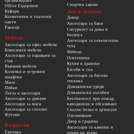
организиране
Спортни сакове
Office Equipment
Куфари
Дом и градина
Козметични и тоалетни
Декор
чанти
Аксесоари за баня
Раници
Сигурност за дома и
бизнеса
Мебели
Аксесоари за осветителни
Аксесоари за офис мебели
тела
Комплекти мебели
Мебели
Аксесоари за паравани за
Осветление
стая
Кухня и хранене
Външни мебели
Басейн и спа
Колички и островни
Аксесоари за битова
шкафове
техника
Маси
Домакински уреди
Пейки
Домакински пособия
Легла и аксесоари
Безопасност при пожар,
Аксесоари за дивани
наводнение и обгазяване
Аксесоари за маси
Аксесоари за столове
Спално бельо и артикули
Футони
Озеленяване
Двор и градина
Възрастни
Аксесоари за камини и
Еротика
печки на дърва