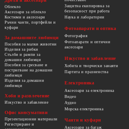
Дрехи и аксесоари
Защитна екипировка за
Облекло
безопасност при работа
Аксесоари за облекло
Костюми и аксесоари
Наука и лаборатории
Ръчни чанти, портфейли и
куфари
Фотоапарати и оптика
Фотография
За домашните любимци
Фотоапарати и оптични
Пособия за малки животни
аксесоари
Изделия за рибки
Стълби и рампи за
Изкуство и забавление
домашни любимци
Пособия за сресване и
Хобита и творчески занаяти
постригване на домашни
Партита и празненства
любимци
Изделия за домашни
Електроника
любимци
Аксесоари за електроника
Хоби и развлечение
Видео
Изкуство и забавление
Аудио
Морска електроника
Офис консумативи
Презентационни материали
Чанти и куфари
Регистриране и
Аксесоари за багаж