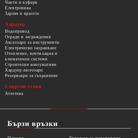
Чанти и куфари
Електроника
Здраве и красота
Хардуер
Водопровод
Огради и заграждения
Аксесоари за инструменти
Електрическо захранване
Отопление, вентилация и
климатични системи
Строителни консумативи
Хардуер аксесоари
Резервоари за съхранение
Спортни стоки
Атлетика
Бързи връзки