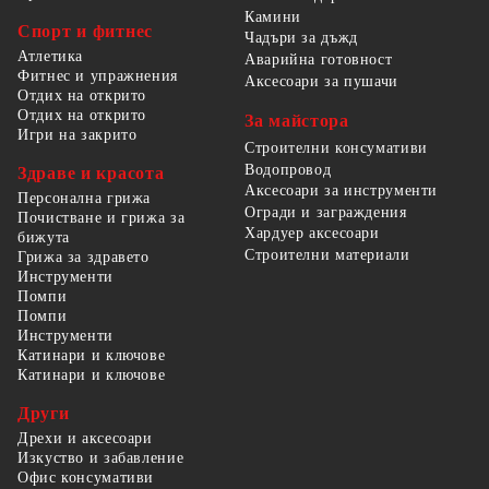
Камини
Спорт и фитнес
Чадъри за дъжд
Атлетика
Аварийна готовност
Фитнес и упражнения
Аксесоари за пушачи
Отдих на открито
Отдих на открито
За майстора
Игри на закрито
Строителни консумативи
Водопровод
Здраве и красота
Аксесоари за инструменти
Персонална грижа
Огради и заграждения
Почистване и грижа за
Хардуер аксесоари
бижута
Строителни материали
Грижа за здравето
Инструменти
Помпи
Помпи
Инструменти
Катинари и ключове
Катинари и ключове
Други
Дрехи и аксесоари
Изкуство и забавление
Офис консумативи