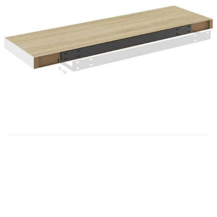
система за монтаж стенният рафт се монтира
лесно и е идеално място за съхранение на
предмети, като награди, книги, колекционерски
предмети, украси и др. Тази стойка е изработена
от качествен МДФ тип пчелна пита и метална
рамка, която е стабилна и издръжлива. Тази
етажерка е подходяща за повечето интериори и
превръща празната стена в дизайнерски
елемент!
Цвят: Дъб и бяло
Материал: МДФ пчелна пита, метал
Размери: 80 x 23,5 x 3,8 см (Д x Ш x В)
Максимална товароносимост: 10 кг
Невидима система за монтаж
Необходимо сглобяване: Да