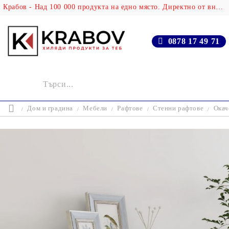
Крабов - Над 100 000 продукта на едно място. Директно от вносителя!
0878 17 49 71
Дом и градина
Мебели
Рафтове
Стенни рафтове
Окач