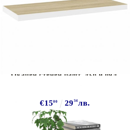
Tweet
Сподели
Окачен стенен рафт, дъб и бял,
80x23,5x3,8 см, МДФ
€15
29
34
лв.
00
В наличност: 42 бр.