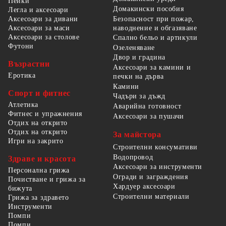
Пейки
Домакински пособия
Легла и аксесоари
Безопасност при пожар,
Аксесоари за дивани
наводнение и обгазяване
Аксесоари за маси
Аксесоари за столове
Спално бельо и артикули
Футони
Озеленяване
Двор и градина
Възрастни
Аксесоари за камини и
Еротика
печки на дърва
Камини
Спорт и фитнес
Чадъри за дъжд
Атлетика
Аварийна готовност
Фитнес и упражнения
Аксесоари за пушачи
Отдих на открито
Отдих на открито
За майстора
Игри на закрито
Строителни консумативи
Водопровод
Здраве и красота
Аксесоари за инструменти
Персонална грижа
Огради и заграждения
Почистване и грижа за
Хардуер аксесоари
бижута
Строителни материали
Грижа за здравето
Инструменти
Помпи
Помпи