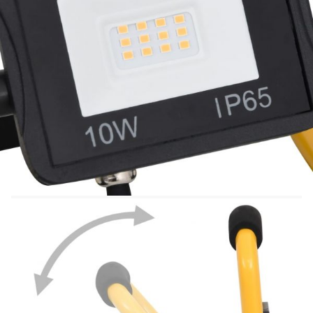
Материал: Алуминий, стъкло, стомана
Размери: 19 x 16 x 22,5 cм (Ш x Д x В)
Захранване: 220-240 V~, 50-60 Hz
Мощност: 10 W
Цвят на светлината: Студено бяла
Цветна температура: 6000 K
Светлинен поток: 700 лумена
Ъгъл на видимост: 120°
Кабел с дължина 1 м
С щепсел
Не е необходимо сглобяване
Този уред не е предназначен за използване от
лица (включително деца) с намалени физически,
сетивни или умствени способности или с
недостатъчен опит и познания, освен ако не са