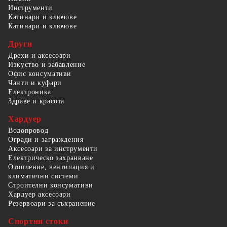
Инструменти
Катинари и ключове
Катинари и ключове
Други
Дрехи и аксесоари
Изкуство и забавление
Офис консумативи
Чанти и куфари
Електроника
Здраве и красота
Хардуер
Водопровод
Огради и заграждения
Аксесоари за инструменти
Електрическо захранване
Отопление, вентилация и
климатични системи
Строителни консумативи
Хардуер аксесоари
Резервоари за съхранение
Спортни стоки