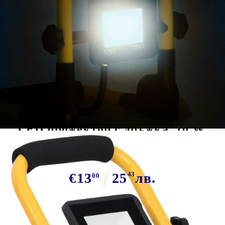
Tweet
Сподели
LED прожектор с дръжка, 10 W,
студено бяло
€13
25
43
лв.
00
В наличност: 16 бр.