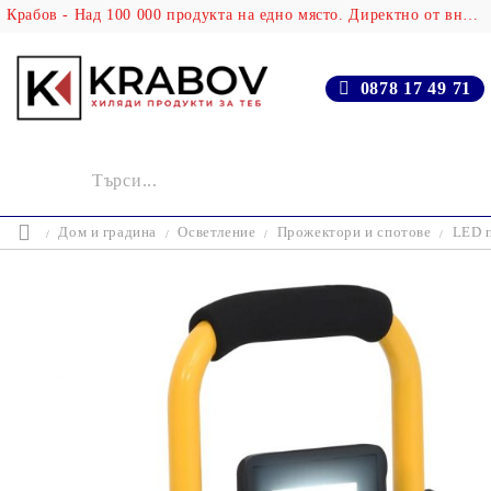
Крабов - Над 100 000 продукта на едно място. Директно от вносителя!
0878 17 49 71
Дом и градина
Осветление
Прожектори и спотове
LED п