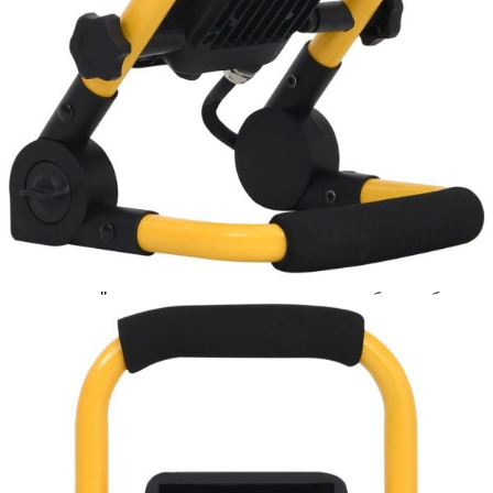
Please select credit institution
Цена на продукта:
€13.00
Extraction of information from credit institutions
Предоставената таблица е с информационна цел.
Добавете продукта в количката си с бутона "Добави в
количката" и при поръчка ще можете да изберете броя
вноски на кредита.
Acest tabel are caracter informativ. Adăugați produsul în
coșul de cumpărături unde veți putea selecta detaliile
cererii de creditare.
Предоставената таблица е с информационна цел.
Добавете продукта в количката си с бутона "Добави в
количката" и при поръчка ще можете да изберете броя
вноски на кредита.
Предоставената таблица е с информационна цел.
Добавете продукта в количката си с бутона "Добави в
количката" и при поръчка ще можете да изберете броя
вноски на кредита.
Предоставената таблица е с информационна цел.
Добавете продукта в количката си с бутона "Добави в