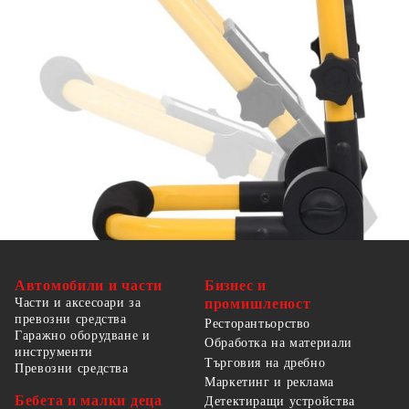
получили надзор или инструкции за
използването на уреда от лице, отговорно за
тяхната безопасност. Този продукт не е играчка.
Не позволявайте на деца да си играят с уреда.
Автомобили и части
Бизнес и
Части и аксесоари за
промишленост
превозни средства
Ресторантьорство
Гаражно оборудване и
Обработка на материали
инструменти
Търговия на дребно
Превозни средства
Маркетинг и реклама
Бебета и малки деца
Детектиращи устройства