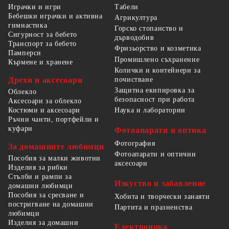
Табели
Играчки и игри
Бебешки играчки и активна
Агрикултура
гимнастика
Горско стопанство и
Сигурност за бебето
дърводобив
Транспорт за бебето
Фризьорство и козметика
Памперси
Промишлено съхранение
Кърмене и хранене
Колички и контейнери за
Дрехи и аксесоари
почистване
Защитна екипировка за
Облекло
безопасност при работа
Аксесоари за облекло
Костюми и аксесоари
Наука и лаборатории
Ръчни чанти, портфейли и
куфари
Фотоапарати и оптика
Фотография
За домашните любимци
Фотоапарати и оптични
Пособия за малки животни
аксесоари
Изделия за рибки
Стълби и рампи за
Изкуство и забавление
домашни любимци
Пособия за сресване и
Хобита и творчески занаяти
постригване на домашни
Партита и празненства
любимци
Изделия за домашни
Електроника