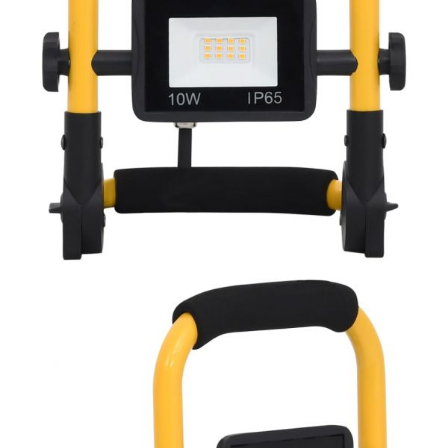
количката" и при поръчка ще можете да изберете броя
вноски на кредита.
Предоставената таблица е с информационна цел.
Добавете продукта в количката си с бутона "Добави в
количката" и при поръчка ще можете да изберете броя
вноски на кредита.
Когато плащате с NewPay, всъщност NewPay плаща
поръчката Ви вместо Вас. Вие я получавате и
разполагате с три начина да я платите към тях:
Отложено до 30 дни от момента на изпращане на
поръчката без оскъпяване. За покупки на стойност до
400 лв. / €204,52
Плащане на 4 вноски. Заплащате 20% от стойността на
поръчката си на момента с карта. Останалата сума се
разделя на 3 равни месечни вноски без оскъпяване. За
покупки на стойност до 1000 лв. / €511.31
Плащане на 6 вноски. Стойността на поръчката се
разпределя в 6 равни месечни вноски с оскъпяване. За
покупки на стойност до 2000 лв. / €1022.61