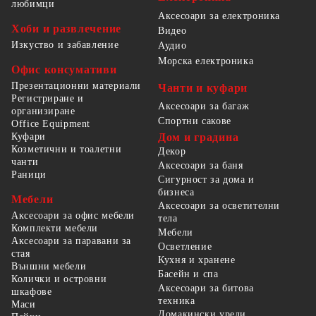
любимци
Аксесоари за електроника
Хоби и развлечение
Видео
Изкуство и забавление
Аудио
Морска електроника
Офис консумативи
Презентационни материали
Чанти и куфари
Регистриране и
Аксесоари за багаж
организиране
Спортни сакове
Office Equipment
Куфари
Дом и градина
Козметични и тоалетни
Декор
чанти
Аксесоари за баня
Раници
Сигурност за дома и
бизнеса
Мебели
Аксесоари за осветителни
Аксесоари за офис мебели
тела
Комплекти мебели
Мебели
Аксесоари за паравани за
Осветление
стая
Кухня и хранене
Външни мебели
Басейн и спа
Колички и островни
Аксесоари за битова
шкафове
техника
Маси
Домакински уреди