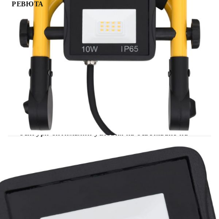
РЕВЮТА
LED прожекторът с дръжка е идеалното работно
осветление за всяко място, където е необходимо
ярко осветление. Подходящо е за любителите на
хобита у дома, както и за занаятчийски
дейности, например за строителна площадка
или работилница. Благодарение на алуминиевия
корпус и стъкления капак, тази работна лампа
осигурява добро разпръскване на топлината и е
лека. Със светлинен поток от 700 лумена и ъгъл
на лъча 120° тя гарантира перфектното
осветление. В допълнение, прожекторът
излъчва цветна температура от 6000 K, за да
осигури оптимални условия на осветяване на
пространството около вашия дом. Лампата е
произведена със стабилна стоманена тръбна
рамка с ергономична дръжка за лесно
транспортиране. Междувременно може да се
сгъва, когато не се използва. Тя е енергийно
ефективна и същевременно можете да се
възползвате от дългия експлоатационен живот
до 50 000 часа.
Цвят: Черно и жълто