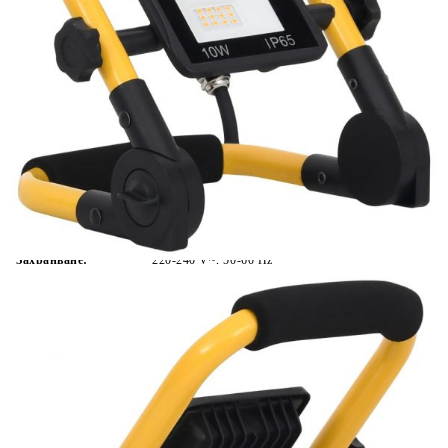
Време за доставка: 5 до 9 дни
Безплатна доставка до адрес при плащане по банков път
Цвят:
Черно и жълто
Материал:
Алуминий, стъкло, стомана
Размери:
19 x 16 x 22,5 cм (Ш x Д x В)
EAN code:
8720286342671
Мощност:
10 W
Захранване:
220-240 V~, 50-60 Hz
Ъгъл на видимост:
120°
Цветна температура:
6000 K
Цвят на светлината:
Студено бяла
Светлинен поток:
700 лумена
Купи на изплащане
Credit calculator
LED прожектор с дръжка, 10 W, студено бяло