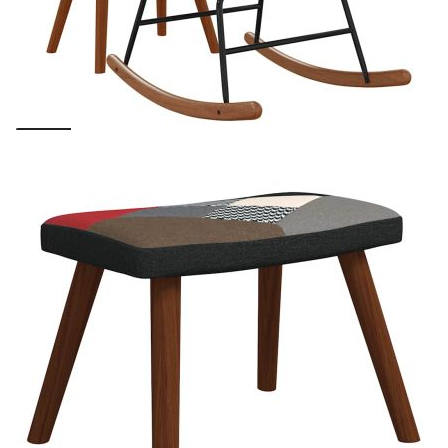
вноски на кредита.
Предоставената таблица е с информационна цел.
Добавете продукта в количката си с бутона "Добави в
количката" и при поръчка ще можете да изберете броя
вноски на кредита.
Предоставената таблица е с информационна цел.
Добавете продукта в количката си с бутона "Добави в
количката" и при поръчка ще можете да изберете броя
вноски на кредита.
Когато плащате с NewPay, всъщност NewPay плаща
поръчката Ви вместо Вас. Вие я получавате и
разполагате с три начина да я платите към тях:
Отложено до 30 дни от момента на изпращане на
поръчката без оскъпяване. За покупки на стойност до
400 лв. / €204,52
Плащане на 4 вноски. Заплащате 20% от стойността на
поръчката си на момента с карта. Останалата сума се
разделя на 3 равни месечни вноски без оскъпяване. За
покупки на стойност до 1000 лв. / €511.31
Плащане на 6 вноски. Стойността на поръчката се
разпределя в 6 равни месечни вноски с оскъпяване. За