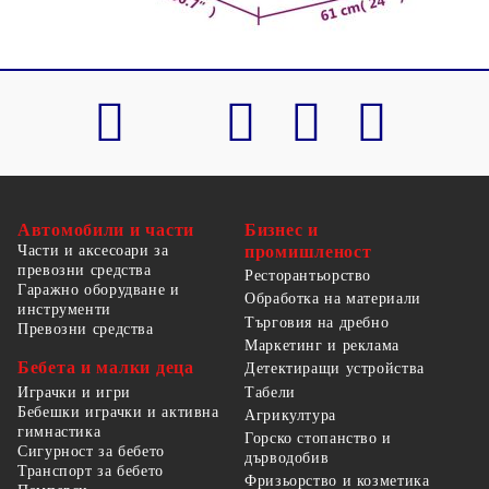
Автомобили и части
Бизнес и
Части и аксесоари за
промишленост
превозни средства
Ресторантьорство
Гаражно оборудване и
Обработка на материали
инструменти
Търговия на дребно
Превозни средства
Маркетинг и реклама
Бебета и малки деца
Детектиращи устройства
Табели
Играчки и игри
Бебешки играчки и активна
Агрикултура
гимнастика
Горско стопанство и
Сигурност за бебето
дърводобив
Транспорт за бебето
Фризьорство и козметика