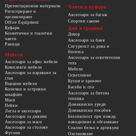
Презентационни материали
Чанти и куфари
Регистриране и
Аксесоари за багаж
организиране
Спортни сакове
Office Equipment
Куфари
Дом и градина
Козметични и тоалетни
Декор
чанти
Аксесоари за баня
Раници
Сигурност за дома и
бизнеса
Мебели
Аксесоари за осветителни
Аксесоари за офис мебели
тела
Комплекти мебели
Мебели
Аксесоари за паравани за
Осветление
стая
Кухня и хранене
Външни мебели
Басейн и спа
Колички и островни
Аксесоари за битова
шкафове
техника
Маси
Домакински уреди
Пейки
Домакински пособия
Легла и аксесоари
Безопасност при пожар,
Аксесоари за дивани
наводнение и обгазяване
Аксесоари за маси
Аксесоари за столове
Спално бельо и артикули
Футони
Озеленяване