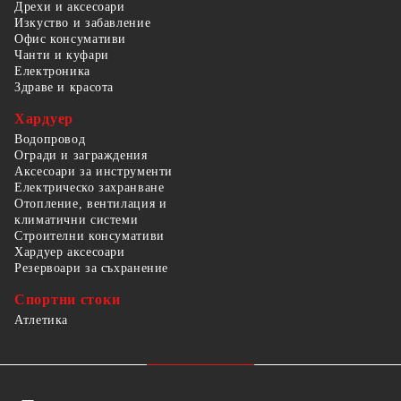
Дрехи и аксесоари
Изкуство и забавление
Офис консумативи
Чанти и куфари
Електроника
Здраве и красота
Хардуер
Водопровод
Огради и заграждения
Аксесоари за инструменти
Електрическо захранване
Отопление, вентилация и
климатични системи
Строителни консумативи
Хардуер аксесоари
Резервоари за съхранение
Спортни стоки
Атлетика