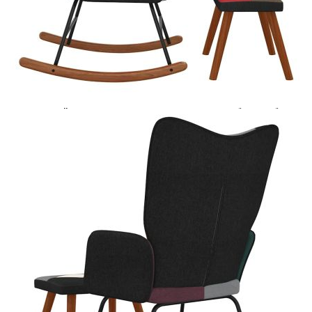
Купи на изплащане
Credit calculator
Люлеещ стол с табуретка, пачуърк, плат
Please select credit institution
Цена на продукта:
€126.00
Extraction of information from credit institutions
Предоставената таблица е с информационна цел.
Добавете продукта в количката си с бутона "Добави в
количката" и при поръчка ще можете да изберете броя
вноски на кредита.
Acest tabel are caracter informativ. Adăugați produsul în
coșul de cumpărături unde veți putea selecta detaliile
cererii de creditare.
Предоставената таблица е с информационна цел.
Добавете продукта в количката си с бутона "Добави в
количката" и при поръчка ще можете да изберете броя
вноски на кредита.
Предоставената таблица е с информационна цел.
Добавете продукта в количката си с бутона "Добави в
количката" и при поръчка ще можете да изберете броя