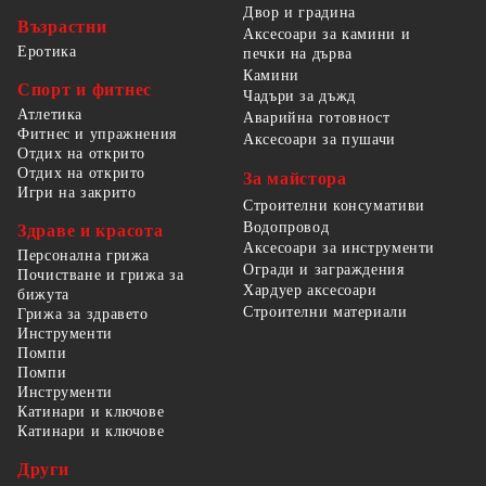
Двор и градина
Възрастни
Аксесоари за камини и
Еротика
печки на дърва
Камини
Спорт и фитнес
Чадъри за дъжд
Атлетика
Аварийна готовност
Фитнес и упражнения
Аксесоари за пушачи
Отдих на открито
Отдих на открито
За майстора
Игри на закрито
Строителни консумативи
Водопровод
Здраве и красота
Аксесоари за инструменти
Персонална грижа
Огради и заграждения
Почистване и грижа за
Хардуер аксесоари
бижута
Строителни материали
Грижа за здравето
Инструменти
Помпи
Помпи
Инструменти
Катинари и ключове
Катинари и ключове
Други