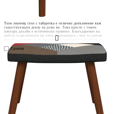
покупки на стойност до 2000 лв. / €1022.61
Този люлеещ стол с табуретка е отлично допълнение към
съществуващия декор на дома ви. Това кресло с тъмен
пачуърк дизайн е естетически приятно. Благодарение на
дебело подплатената му пяна, тапицирана с мек на допир
текстил, можете да се насладите на оптимален комфорт по
време на седене. Благодарение на дългите люлеещи се релси
столът за релакс няма да се преобърне лесно. Поддържан от
Сравни
стоманена рамка и крака, заедно с дървени шини за люлеене,
холният стол с табуретка е стабилен и издръжлив.
ПОРЪЧАЙ БЕЗ РЕГИСТРАЦИЯ
Наш представител ще се свърже с Вас в рамките на работния ден!
328204
11.850
кг
Оцени продукта