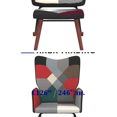
Tweet
Сподели
Люлеещ стол с табуретка,
пачуърк, плат
€126
246
43
лв.
00
В наличност: 17 бр.