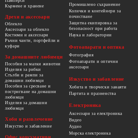
Памперси
Промишлено съхранение
Кърмене и хранене
Колички и контейнери за
Дрехи и аксесоари
почистване
Защитна екипировка за
Облекло
безопасност при работа
Аксесоари за облекло
Костюми и аксесоари
Наука и лаборатории
Ръчни чанти, портфейли и
куфари
Фотоапарати и оптика
Фотография
За домашните любимци
Фотоапарати и оптични
Пособия за малки животни
аксесоари
Изделия за рибки
Стълби и рампи за
Изкуство и забавление
домашни любимци
Пособия за сресване и
Хобита и творчески занаяти
постригване на домашни
Партита и празненства
любимци
Изделия за домашни
Електроника
любимци
Аксесоари за електроника
Хоби и развлечение
Видео
Изкуство и забавление
Аудио
Морска електроника
Офис консумативи