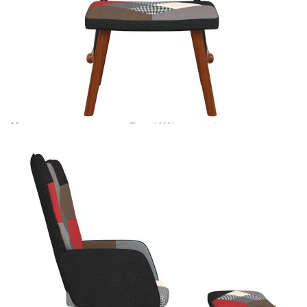
Време за доставка: 5 до 9 дни
Безплатна доставка до адрес при плащане по банков път
Цвят:
Многоцветен
Материал:
Плат (100% полиестер), масивно
каучуково дърво, стомана
EAN code:
8720286425756
Размери на стола:
61 x 78 x 98 см (Ш x Д x В)
Височина на седалката от
47,5 cм
земята:
Дълбочина на седалката:
53,5 см
Размери на табуретката:
47 x 31 x 37,5 см (Ш x Д x В)
Ширина на седалката:
47 см
Височина на
60,5 см
подлакътника от земята:
Необходимо сглобяване:
Да
Filling material:
FoamBG