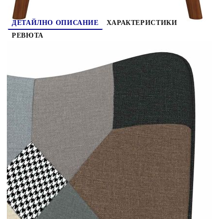
ДЕТАЙЛНО ОПИСАНИЕ
ХАРАКТЕРИСТИКИ
РЕВЮТА
Този люлеещ стол с табуретка е отлично
допълнение към съществуващия декор на дома
ви. Това кресло с тъмен пачуърк дизайн е
естетически приятно. Благодарение на дебело
подплатената му пяна, тапицирана с мек на
допир текстил, можете да се насладите на
оптимален комфорт по време на седене.
Благодарение на дългите люлеещи се релси
столът за релакс няма да се преобърне лесно.
Поддържан от стоманена рамка и крака, заедно
с дървени шини за люлеене, холният стол с
табуретка е стабилен и издръжлив.
Цвят: Многоцветен
Материал: Плат (100% полиестер), масивно
каучуково дърво, стомана
Filling material: FoamBG