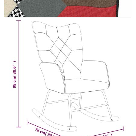
Размери на стола: 61 x 78 x 98 см (Ш x Д x
В)
Размери на табуретката: 47 x 31 x 37,5 см
(Ш x Д x В)
Ширина на седалката: 47 см
Дълбочина на седалката: 53,5 см
Височина на седалката от земята: 47,5 cм
Височина на подлакътника от земята: 60,5
см
С тъмен пачуърк дизайн
Необходимо сглобяване: Да
Доставката съдържа:
1 x Релаксиращ стол
1 x Табуретка