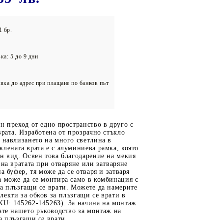
олейбол
1 бр.
ка: 5 до 9 дни
вка до адрес при плащане по банков път
н преход от едно пространство в друго с
врата. Изработена от прозрачно стъкло
 навлизането на много светлина в
лената врата е с алуминиева рамка, която
н вид. Освен това благодарение на мекия
 на вратата при отваряне или затваряне
а буфер, тя може да се отваря и затваря
 може да се монтира само в комбинация с
а плъзгащи се врати. Можете да намерите
екти за обков за плъзгащи се врати в
KU: 145262-145263). За начина на монтаж
ате нашето ръководство за монтаж на
а плъзгащи се врати.