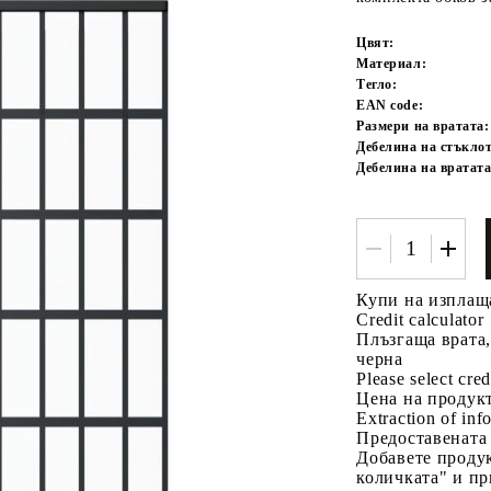
Цвят:
Материал:
Тегло:
EAN code:
Размери на вратата:
Дебелина на стъклот
Дебелина на вратата
Tweet
одели
Купи на изплащ
Credit calculator
Плъзгаща врата,
черна
Please select cred
Цена на продукт
Extraction of info
Предоставената
Добавете продук
количката" и пр