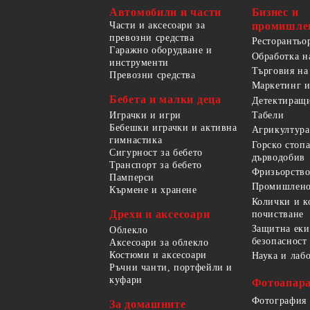
Автомобили и части
Бизнес и
Части и аксесоари за
промишле
превозни средства
Ресторантьо
Гаражно оборудване и
Обработка н
инструменти
Търговия на
Превозни средства
Маркетинг и
Бебета и малки деца
Детектиращи
Играчки и игри
Табели
Бебешки играчки и активна
Агрикултура
гимнастика
Горско стоп
Сигурност за бебето
дърводобив
Транспорт за бебето
Фризьорство
Памперси
Промишлено
Кърмене и хранене
Колички и к
Дрехи и аксесоари
почистване
Защитна еки
Облекло
безопасност
Аксесоари за облекло
Костюми и аксесоари
Наука и лаб
Ръчни чанти, портфейли и
куфари
Фотоапара
Фотография
За домашните