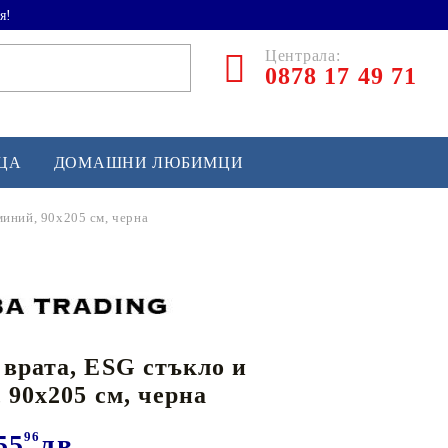
я!
Централа:
0878 17 49 71
ЕЦА
ДОМАШНИ ЛЮБИМЦИ
миний, 90x205 см, черна
ТЛЕТИКА
аскетбол
кс и бойни изкуства
врата, ESG стъкло и
йзбол и софтбол
 90x205 см, черна
кей и лакрос
сновно спортно оборудване
55
96
лв.