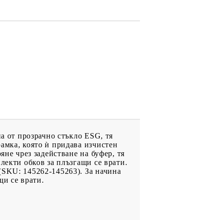
на от прозрачно стъкло ESG, тя
амка, която ѝ придава изчистен
яне чрез задействане на буфер, тя
лекти обков за плъзгащи се врати.
(SKU: 145262-145263). За начина
щи се врати.