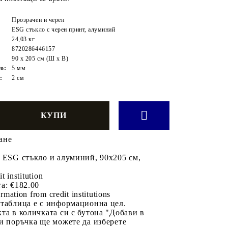
Прозрачен и черен
ESG стъкло с черен принт, алуминий
24,03 кг
8720286446157
90 x 205 см (Ш х В)
о:
5 мм
:
2 см
ане
 ESG стъкло и алуминий, 90x205 см,
it institution
а:
€182.00
rmation from credit institutions
 таблица е с информационна цел.
та в количката си с бутона "Добави в
и поръчка ще можете да изберете