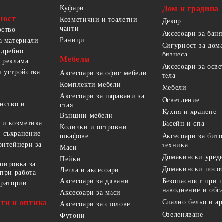
Куфари
Дом и градина
ност
Козметични и тоалетни
Декор
чанти
рство
Аксесоари за баня
Раници
а материали
Сигурност за дом
 дребно
бизнеса
Мебели
 реклама
Аксесоари за осв
 устройства
Аксесоари за офис мебели
тела
Комплекти мебели
Мебели
Аксесоари за паравани за
Осветление
анство и
стая
Кухня и хранене
Външни мебели
 и козметика
Басейн и спа
Колички и островни
 съхранение
Аксесоари за бит
шкафове
онтейнери за
техника
Маси
Домакински уред
Пейки
пировка за
Домакински посо
Легла и аксесоари
 при работа
Безопасност при 
Аксесоари за дивани
оратории
наводнение и обг
Аксесоари за маси
ти и оптика
Спално бельо и а
Аксесоари за столове
Озеленяване
Футони