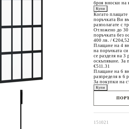
броя вноски на 
Когато плащате
поръчката Ви вм
разполагате с т
Отложено до 30
поръчката без о
400 лв. / €204,5
Плащане на 4 в
на поръчката си
се разделя на 3
оскъпяване. За 
€511.31
Плащане на 6 вн
разпределя в 6 
За покупки на с
ПОРЪ
Наш представител 
свърже с Вас в рам
работния ден!
151021