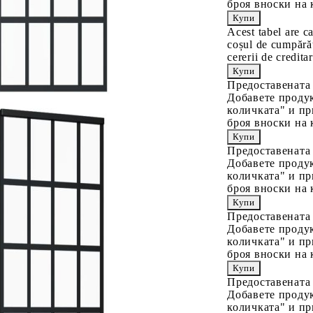
броя вноски на 
Acest tabel are c
coșul de cumpărăt
cererii de creditar
Предоставената
Добавете продук
количката" и пр
броя вноски на 
Предоставената
Добавете продук
количката" и пр
броя вноски на 
Предоставената
Добавете продук
количката" и пр
броя вноски на 
Предоставената
Добавете продук
количката" и пр