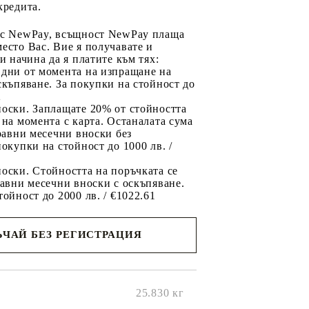
кредита.
 с NewPay, всъщност NewPay плаща
есто Вас. Вие я получавате и
ри начина да я платите към тях:
 дни от момента на изпращане на
скъпяване. За покупки на стойност до
2
носки. Заплащате 20% от стойността
 на момента с карта. Останалата сума
 равни месечни вноски без
покупки на стойност до 1000 лв. /
оски. Стойността на поръчката се
равни месечни вноски с оскъпяване.
тойност до 2000 лв. / €1022.61
ЧАЙ БЕЗ РЕГИСТРАЦИЯ
ще се
ките на
25.830
кг