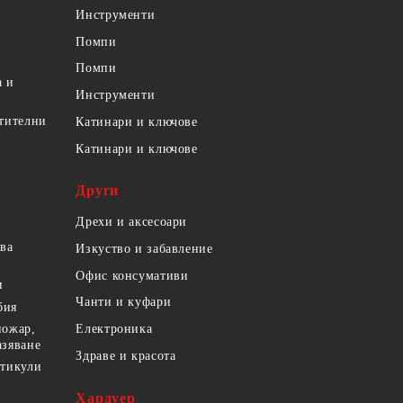
Инструменти
Помпи
Помпи
а и
Инструменти
етителни
Катинари и ключове
Катинари и ключове
Други
Дрехи и аксесоари
ова
Изкуство и забавление
Офис консумативи
и
Чанти и куфари
бия
пожар,
Електроника
азяване
Здраве и красота
ртикули
Хардуер