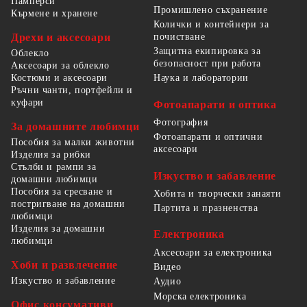
Памперси
Промишлено съхранение
Кърмене и хранене
Колички и контейнери за
Дрехи и аксесоари
почистване
Защитна екипировка за
Облекло
безопасност при работа
Аксесоари за облекло
Костюми и аксесоари
Наука и лаборатории
Ръчни чанти, портфейли и
куфари
Фотоапарати и оптика
Фотография
За домашните любимци
Фотоапарати и оптични
Пособия за малки животни
аксесоари
Изделия за рибки
Стълби и рампи за
Изкуство и забавление
домашни любимци
Пособия за сресване и
Хобита и творчески занаяти
постригване на домашни
Партита и празненства
любимци
Изделия за домашни
Електроника
любимци
Аксесоари за електроника
Хоби и развлечение
Видео
Изкуство и забавление
Аудио
Морска електроника
Офис консумативи