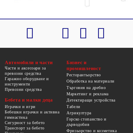
Автомобили и части
Бизнес и
Части и аксесоари за
промишленост
превозни средства
Ресторантьорство
Гаражно оборудване и
Обработка на материали
инструменти
Търговия на дребно
Превозни средства
Маркетинг и реклама
Бебета и малки деца
Детектиращи устройства
Табели
Играчки и игри
Бебешки играчки и активна
Агрикултура
гимнастика
Горско стопанство и
Сигурност за бебето
дърводобив
Транспорт за бебето
Фризьорство и козметика