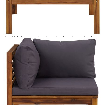
Please select credit institution
Цена на продукта:
€255.00
Extraction of information from credit institutions
Предоставената таблица е с информационна цел.
Добавете продукта в количката си с бутона "Добави в
количката" и при поръчка ще можете да изберете броя
вноски на кредита.
Acest tabel are caracter informativ. Adăugați produsul în
coșul de cumpărături unde veți putea selecta detaliile
cererii de creditare.
Предоставената таблица е с информационна цел.
Добавете продукта в количката си с бутона "Добави в
количката" и при поръчка ще можете да изберете броя
вноски на кредита.
Предоставената таблица е с информационна цел.
Добавете продукта в количката си с бутона "Добави в
количката" и при поръчка ще можете да изберете броя
вноски на кредита.
Предоставената таблица е с информационна цел.
Добавете продукта в количката си с бутона "Добави в