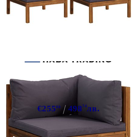
Tweet
Сподели
Ъглови дивани, 2 бр, тъмносиви
възглавници, акация масив
€255
498
74
лв.
00
В наличност: 108 бр.