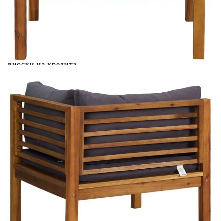
количката" и при поръчка ще можете да изберете броя
вноски на кредита.
Предоставената таблица е с информационна цел.
Добавете продукта в количката си с бутона "Добави в
количката" и при поръчка ще можете да изберете броя
вноски на кредита.
Когато плащате с NewPay, всъщност NewPay плаща
поръчката Ви вместо Вас. Вие я получавате и
разполагате с три начина да я платите към тях:
Отложено до 30 дни от момента на изпращане на
поръчката без оскъпяване. За покупки на стойност до
400 лв. / €204,52
Плащане на 4 вноски. Заплащате 20% от стойността на
поръчката си на момента с карта. Останалата сума се
разделя на 3 равни месечни вноски без оскъпяване. За
покупки на стойност до 1000 лв. / €511.31
Плащане на 6 вноски. Стойността на поръчката се
разпределя в 6 равни месечни вноски с оскъпяване. За
покупки на стойност до 2000 лв. / €1022.61