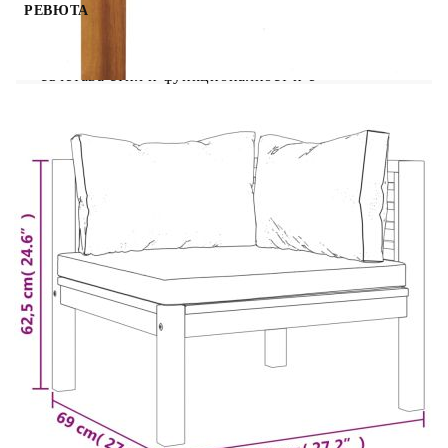
РЕВЮТА
Този комплект дървени модулни ъглови дивани
съчетава стил и функционалност и е
предназначен за целогодишно ползване на
открито. Изработен от акациево дърво масив,
ъгловият стол е стабилен, здрав и издръжлив.
Масленото му покритие го прави подходящ за
използване на открито. Подплатените
възглавници на седалката и облегалката
осигуряват максимален комфорт при седене.
Можете да ги комбинирате с други налични
модулни сегменти, за да създадете собствени
конфигурации за градински лаундж комплект!
Забележка: За да удължите живота на вашите
градински мебели, препоръчваме ви да ги
почиствате редовно и да не ги оставяте
ненужно на открито без защита.Почистване:
Използвайте мек сапунен разтворСъхранение:
Ако е възможно, съхранявайте на хладно и сухо
място на закрито. Ако продуктът се съхранява
на открито, защитете го с водоустойчиво
покривало. Избършете и изсушете излишната
вода или сняг от плоските повърхности след