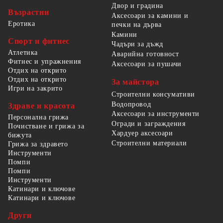
Двор и градина
Възрастни
Аксесоари за камини и
Еротика
печки на дърва
Камини
Спорт и фитнес
Чадъри за дъжд
Атлетика
Аварийна готовност
Фитнес и упражнения
Аксесоари за пушачи
Отдих на открито
Отдих на открито
За майстора
Игри на закрито
Строителни консумативи
Водопровод
Здраве и красота
Аксесоари за инструменти
Персонална грижа
Огради и заграждения
Почистване и грижа за
Хардуер аксесоари
бижута
Строителни материали
Грижа за здравето
Инструменти
Помпи
Помпи
Инструменти
Катинари и ключове
Катинари и ключове
Други