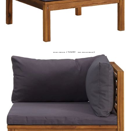
Време за доставка: 5 до 9 дни
Безплатна доставка до адрес при плащане по банков път
Материал:
Акациево дърво масив с маслен финиш,
текстил (100% полиестер)
Размери:
69 x 69 x 62,5 см (Ш x Д x В)
EAN code:
8720286557433
Цвят на възглавницата:
Тъмносив
Дебелина на
6 см
възглавницата за сядане:
Дебелина на
15 см
възглавницата за
облягане:
Купи на изплащане
Credit calculator
Ъглови дивани, 2 бр, тъмносиви възглавници, акация
масив