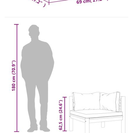
дъжд или снеговалеж. Позволете достатъчно
циркулация на въздуха, за да избегнете повреди,
свързани с влагата.
Цвят на възглавницата: Тъмносив
Материал: Акациево дърво масив с маслен
финиш, текстил (100% полиестер)
Размери: 69 x 69 x 62,5 см (Ш x Д x В)
Дебелина на възглавницата за сядане: 6 см
Дебелина на възглавницата за облягане: 15
см
Необходим е монтаж
Доставката съдържа:
2 х Ъглови дивана
2 x Възглавници за сядане
4 x Възглавници за облягане