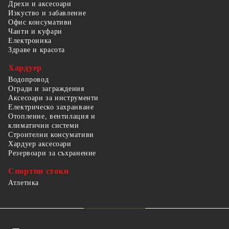
Дрехи и аксесоари
Изкуство и забавление
Офис консумативи
Чанти и куфари
Електроника
Здраве и красота
Хардуер
Водопровод
Огради и заграждения
Аксесоари за инструменти
Електрическо захранване
Отопление, вентилация и
климатични системи
Строителни консумативи
Хардуер аксесоари
Резервоари за съхранение
Спортни стоки
Атлетика