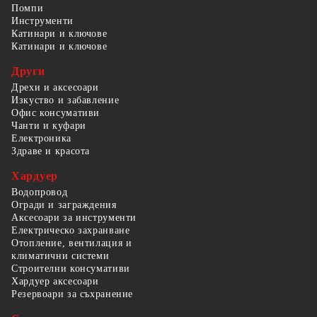
Помпи
Инструменти
Катинари и ключове
Катинари и ключове
Други
Дрехи и аксесоари
Изкуство и забавление
Офис консумативи
Чанти и куфари
Електроника
Здраве и красота
Хардуер
Водопровод
Огради и заграждения
Аксесоари за инструменти
Електрическо захранване
Отопление, вентилация и
климатични системи
Строителни консумативи
Хардуер аксесоари
Резервоари за съхранение