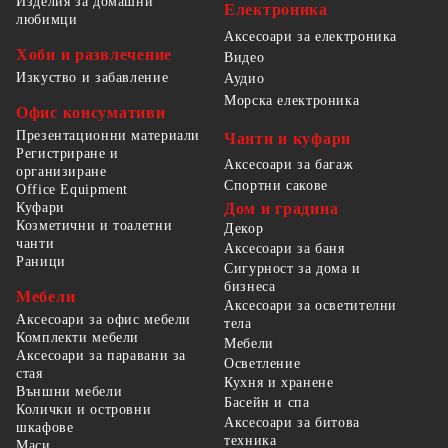
Изделия за домашни
Електроника
любимци
Аксесоари за електроника
Хоби и развлечение
Видео
Изкуство и забавление
Аудио
Морска електроника
Офис консумативи
Презентационни материали
Чанти и куфари
Регистриране и
Аксесоари за багаж
организиране
Спортни сакове
Office Equipment
Куфари
Дом и градина
Козметични и тоалетни
Декор
чанти
Аксесоари за баня
Раници
Сигурност за дома и
бизнеса
Мебели
Аксесоари за осветителни
Аксесоари за офис мебели
тела
Комплекти мебели
Мебели
Аксесоари за паравани за
Осветление
стая
Кухня и хранене
Външни мебели
Басейн и спа
Колички и островни
Аксесоари за битова
шкафове
техника
Маси