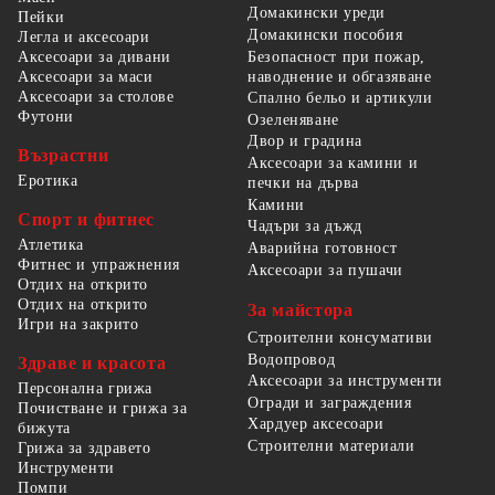
Домакински уреди
Пейки
Домакински пособия
Легла и аксесоари
Безопасност при пожар,
Аксесоари за дивани
наводнение и обгазяване
Аксесоари за маси
Аксесоари за столове
Спално бельо и артикули
Футони
Озеленяване
Двор и градина
Възрастни
Аксесоари за камини и
Еротика
печки на дърва
Камини
Спорт и фитнес
Чадъри за дъжд
Атлетика
Аварийна готовност
Фитнес и упражнения
Аксесоари за пушачи
Отдих на открито
Отдих на открито
За майстора
Игри на закрито
Строителни консумативи
Водопровод
Здраве и красота
Аксесоари за инструменти
Персонална грижа
Огради и заграждения
Почистване и грижа за
Хардуер аксесоари
бижута
Строителни материали
Грижа за здравето
Инструменти
Помпи