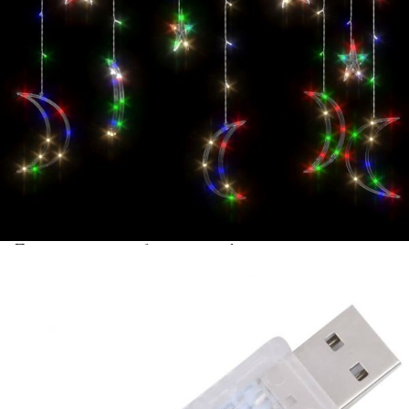
Предоставената таблица е с информационна цел.
Добавете продукта в количката си с бутона "Добави в
количката" и при поръчка ще можете да изберете броя
вноски на кредита.
Acest tabel are caracter informativ. Adăugați produsul în
coșul de cumpărături unde veți putea selecta detaliile
cererii de creditare.
Предоставената таблица е с информационна цел.
Добавете продукта в количката си с бутона "Добави в
количката" и при поръчка ще можете да изберете броя
вноски на кредита.
Предоставената таблица е с информационна цел.
Добавете продукта в количката си с бутона "Добави в
количката" и при поръчка ще можете да изберете броя
вноски на кредита.
Предоставената таблица е с информационна цел.
Добавете продукта в количката си с бутона "Добави в
количката" и при поръчка ще можете да изберете броя
вноски на кредита.