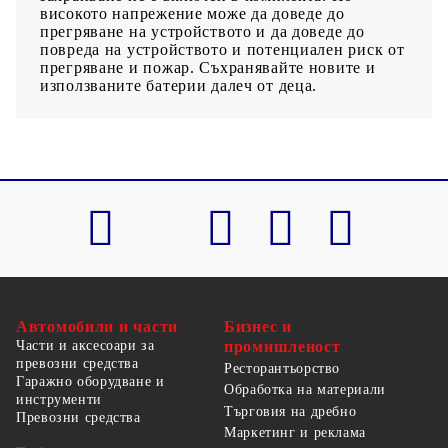
високото напрежение може да доведе до
прегряване на устройството и да доведе до
повреда на устройството и потенциален риск от
прегряване и пожар. Съхранявайте новите и
използваните батерии далеч от деца.
Автомобили и части
Бизнес и
Части и аксесоари за
промишленост
превозни средства
Ресторантьорство
Гаражно оборудване и
Обработка на материали
инструменти
Търговия на дребно
Превозни средства
Маркетинг и реклама