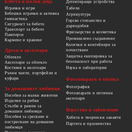
Бебета и малки деца
Детектиращи устройства
Табели
Играчки и игри
Бебешки играчки и активна
Агрикултура
гимнастика
Горско стопанство и
Сигурност за бебето
дърводобив
Транспорт за бебето
Фризьорство и козметика
Памперси
Промишлено съхранение
Кърмене и хранене
Колички и контейнери за
Дрехи и аксесоари
почистване
Защитна екипировка за
Облекло
безопасност при работа
Аксесоари за облекло
Костюми и аксесоари
Наука и лаборатории
Ръчни чанти, портфейли и
куфари
Фотоапарати и оптика
Фотография
За домашните любимци
Фотоапарати и оптични
Пособия за малки животни
аксесоари
Изделия за рибки
Стълби и рампи за
Изкуство и забавление
домашни любимци
Пособия за сресване и
Хобита и творчески занаяти
постригване на домашни
Партита и празненства
любимци