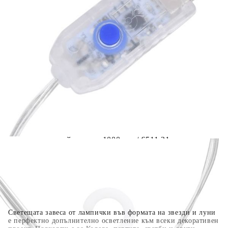
Предоставената таблица е с информационна цел.
Добавете продукта в количката си с бутона "Добави в
количката" и при поръчка ще можете да изберете броя
вноски на кредита.
Когато плащате с NewPay, всъщност NewPay плаща
поръчката Ви вместо Вас. Вие я получавате и
разполагате с три начина да я платите към тях:
Отложено до 30 дни от момента на изпращане на
поръчката без оскъпяване. За покупки на стойност до
400 лв. / €204,52
Плащане на 4 вноски. Заплащате 20% от стойността на
поръчката си на момента с карта. Останалата сума се
разделя на 3 равни месечни вноски без оскъпяване. За
покупки на стойност до 1000 лв. / €511.31
Плащане на 6 вноски. Стойността на поръчката се
разпределя в 6 равни месечни вноски с оскъпяване. За
покупки на стойност до 2000 лв. / €1022.61
Светещата завеса от лампички във формата на звезди и луни
е перфектно допълнително осветление към всеки декоративен