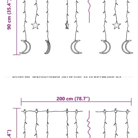
звезди и луни е перфектно допълнително
осветление към всеки декоративен проект.
Подходящ е за Коледа, партита, сватби и други
празници. Светещата завеса е оборудвана със
138 енергоспестяващи светодиода, които
създават вълшебно осветление. Те имат 8
различни светлинни ефекта: комбинирано,
вълни, последователно, бавно светене, мигане,
бавно избледняване, блещукане и непрекъснато
светене. Включеното дистанционно управление
(батерията не е включена. Използвайте CR2025
бутонна батерия) ви позволява лесно и удобно
да регулирате режимите на осветление. Той е
чудесен декоративен аксесоар за осветяване на
вътрешни и външни пространства. Забележка:
Включеното USB не е водоустойчиво, така че
тази част трябва да избягва водата, но
благодарение на 3-метровия кабел коледната
украса може да се използва на открито, тъй като
кабелът и продуктът са водоустойчиви.
Продуктът има USB конектор, но не е включен
сертифициран източник на захранване от 5V
USB.
Цветна температура: Многоцветна