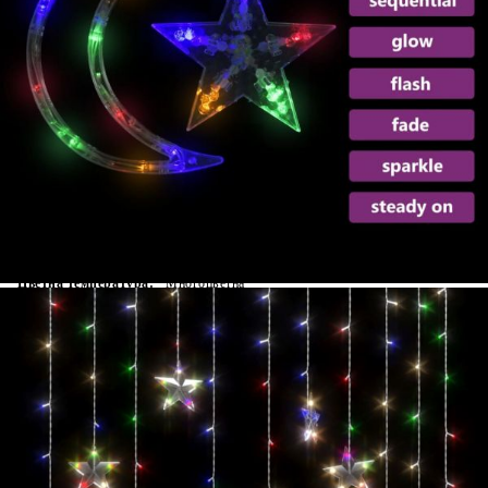
Време за доставка: 5 до 9 дни
Безплатна доставка до адрес при плащане по банков път
Материал:
Пластмаса
Размери:
2 x 0,9 м (Ш x В)
EAN code:
8720286434192
Мощност:
5 W
Напрежение:
DC 5 V
Цветна температура:
Многоцветна
Купи на изплащане
Credit calculator
Светеща завеса звезди и луни с дистанционно 138
LED цветни
Please select credit institution
Цена на продукта:
€17.00
Extraction of information from credit institutions