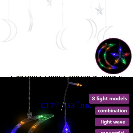
Tweet
Сподели
Светеща завеса звезди и луни с
дистанционно 138 LED цветни
€17
33
25
лв.
00
В наличност: 4 бр.