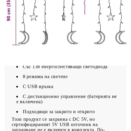
Материал: Пластмаса
Размери: 2 x 0,9 м (Ш x В)
Напрежение: DC 5 V
Мощност: 5 W
С 6 звезди и 6 луни
3 м удължителен кабел
Със 138 енергоспестяващи светодиода
8 режима на светене
С USB връзка
С дистанционно управление (батерията не
е включена)
Подходящи за закрито и открито
Този продукт се захранва с DC 5V, но
сертифицираният 5V USB източник на
захранване не е включен в комплекта. По-