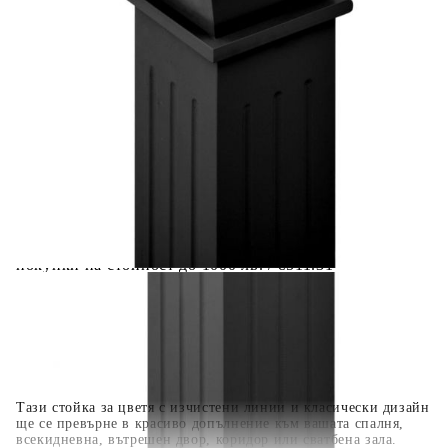
Предоставената таблица е с информационна цел.
Добавете продукта в количката си с бутона "Добави в
количката" и при поръчка ще можете да изберете броя
вноски на кредита.
Когато плащате с NewPay, всъщност NewPay плаща
поръчката Ви вместо Вас. Вие я получавате и
разполагате с три начина да я платите към тях:
Отложено до 30 дни от момента на изпращане на
поръчката без оскъпяване. За покупки на стойност до
400 лв. / €204,52
Плащане на 4 вноски. Заплащате 20% от стойността на
поръчката си на момента с карта. Останалата сума се
разделя на 3 равни месечни вноски без оскъпяване. За
покупки на стойност до 1000 лв. / €511.31
Плащане на 6 вноски. Стойността на поръчката се
разпределя в 6 равни месечни вноски с оскъпяване. За
покупки на стойност до 2000 лв. / €1022.61
Тази стойка за цветя с изчистени линии и класически дизайн
ще се превърне в красиво допълнение към вашата спалня,
всекидневна, вътрешен двор, коридор или сватбена зала.