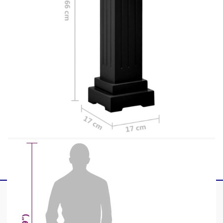
класически дизайн ще се превърне в красиво
допълнение към вашата спалня, всекидневна,
вътрешен двор, коридор или сватбена зала.
Можете да поставите любимите си цветя или
саксийни растения върху голямата платформа
на стълба. Конструкцията от МДФ прави
стойката здрава и стабилна. Тя се почиства
лесно с влажна кърпа.
Цвят: Черен
Материал: МДФ
Общи размери: 17 x 17 x 66 cм (Д x Ш x В)
Необходим е монтаж