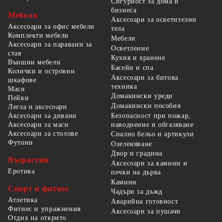
Сигурност за дома и
бизнеса
Мебели
Аксесоари за осветителни
Аксесоари за офис мебели
тела
Комплекти мебели
Мебели
Аксесоари за паравани за
Осветление
стая
Кухня и хранене
Външни мебели
Басейн и спа
Колички и островни
Аксесоари за битова
шкафове
техника
Маси
Домакински уреди
Пейки
Домакински пособия
Легла и аксесоари
Безопасност при пожар,
Аксесоари за дивани
наводнение и обгазяване
Аксесоари за маси
Аксесоари за столове
Спално бельо и артикули
Футони
Озеленяване
Двор и градина
Възрастни
Аксесоари за камини и
Еротика
печки на дърва
Камини
Спорт и фитнес
Чадъри за дъжд
Атлетика
Аварийна готовност
Фитнес и упражнения
Аксесоари за пушачи
Отдих на открито