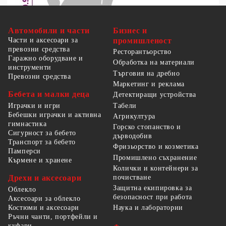
Автомобили и части
Бизнес и
Части и аксесоари за
промишленост
превозни средства
Ресторантьорство
Гаражно оборудване и
Обработка на материали
инструменти
Търговия на дребно
Превозни средства
Маркетинг и реклама
Бебета и малки деца
Детектиращи устройства
Табели
Играчки и игри
Бебешки играчки и активна
Агрикултура
гимнастика
Горско стопанство и
Сигурност за бебето
дърводобив
Транспорт за бебето
Фризьорство и козметика
Памперси
Промишлено съхранение
Кърмене и хранене
Колички и контейнери за
Дрехи и аксесоари
почистване
Защитна екипировка за
Облекло
безопасност при работа
Аксесоари за облекло
Костюми и аксесоари
Наука и лаборатории
Ръчни чанти, портфейли и
куфари