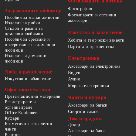
Фотоапарати и оптика
Фотография
За домашните любимци
Фотоапарати и оптични
Пособия за малки животни
аксесоари
Изделия за рибки
Стълби и рампи за
Изкуство и забавление
домашни любимци
Пособия за сресване и
Хобита и творчески занаяти
постригване на домашни
Партита и празненства
любимци
Изделия за домашни
Електроника
любимци
Аксесоари за електроника
Хоби и развлечение
Видео
Изкуство и забавление
Аудио
Морска електроника
Офис консумативи
Презентационни материали
Чанти и куфари
Регистриране и
Аксесоари за багаж
организиране
Спортни сакове
Office Equipment
Куфари
Дом и градина
Козметични и тоалетни
Декор
чанти
Аксесоари за баня
Раници