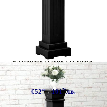
Tweet
Сподели
Класическа стойка за цветя,
квадратна, черна, 17x17x66 см,
МДФ
€52
101
70
лв.
00
В наличност: 66 бр.