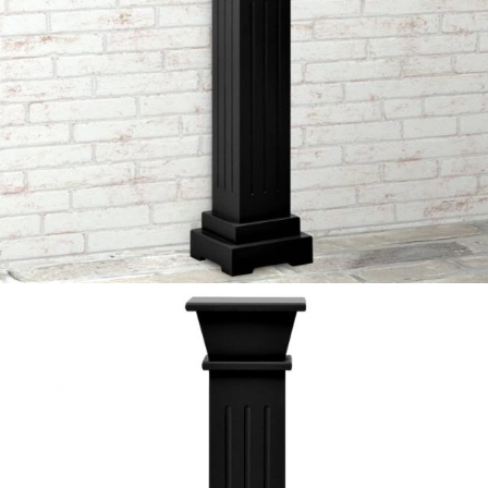
Време за доставка: 5 до 9 дни
Безплатна доставка до адрес при плащане по банков път
Цвят:
Черен
Материал:
МДФ
EAN code:
8720286062579
Общи размери:
17 x 17 x 66 cм (Д x Ш x В)
Купи на изплащане
Credit calculator
Класическа стойка за цветя, квадратна, черна,
17x17x66 см, МДФ
Please select credit institution
Цена на продукта:
€52.00
Extraction of information from credit institutions
Предоставената таблица е с информационна цел.