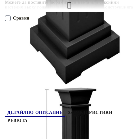
Можете да поставите любимите си цветя или саксийни
растения върху голямата платформа на стълба. Конструкцията
от МДФ прави стойката здрава и стабилна. Тя се почиства
лесно с влажна кърпа.
Сравни
ПОРЪЧАЙ БЕЗ РЕГИСТРАЦИЯ
Наш представител ще се свърже с Вас в рамките на работния ден!
323970
4.100
кг
Оцени продукта
ДЕТАЙЛНО ОПИСАНИЕ
ХАРАКТЕРИСТИКИ
РЕВЮТА
Тази стойка за цветя с изчистени линии и