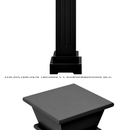
Добавете продукта в количката си с бутона "Добави в
количката" и при поръчка ще можете да изберете броя
вноски на кредита.
Acest tabel are caracter informativ. Adăugați produsul în
coșul de cumpărături unde veți putea selecta detaliile
cererii de creditare.
Предоставената таблица е с информационна цел.
Добавете продукта в количката си с бутона "Добави в
количката" и при поръчка ще можете да изберете броя
вноски на кредита.
Предоставената таблица е с информационна цел.
Добавете продукта в количката си с бутона "Добави в
количката" и при поръчка ще можете да изберете броя
вноски на кредита.
Предоставената таблица е с информационна цел.
Добавете продукта в количката си с бутона "Добави в
количката" и при поръчка ще можете да изберете броя
вноски на кредита.