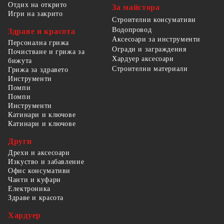
Отдих на открито
За майстора
Игри на закрито
Строителни консумативи
Водопровод
Здраве и красота
Аксесоари за инструменти
Персонална грижа
Огради и заграждения
Почистване и грижа за
Хардуер аксесоари
бижута
Строителни материали
Грижа за здравето
Инструменти
Помпи
Помпи
Инструменти
Катинари и ключове
Катинари и ключове
Други
Дрехи и аксесоари
Изкуство и забавление
Офис консумативи
Чанти и куфари
Електроника
Здраве и красота
Хардуер