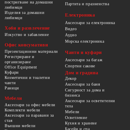
постригване на домашни
Партита и празненства
любимци
Изделия за домашни
Електроника
любимци
Аксесоари за електроника
Хоби и развлечение
Видео
Изкуство и забавление
Аудио
Морска електроника
Офис консумативи
Презентационни материали
Чанти и куфари
Регистриране и
Аксесоари за багаж
организиране
Спортни сакове
Office Equipment
Куфари
Дом и градина
Козметични и тоалетни
Декор
чанти
Аксесоари за баня
Раници
Сигурност за дома и
бизнеса
Мебели
Аксесоари за осветителни
Аксесоари за офис мебели
тела
Комплекти мебели
Мебели
Аксесоари за паравани за
Осветление
стая
Кухня и хранене
Външни мебели
Басейн и спа