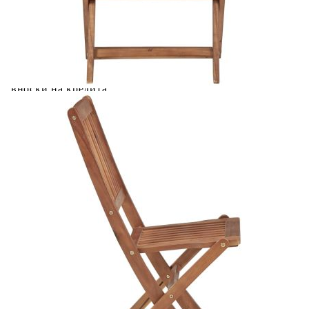
количката" и при поръчка ще можете да изберете броя
вноски на кредита.
Предоставената таблица е с информационна цел.
Добавете продукта в количката си с бутона "Добави в
количката" и при поръчка ще можете да изберете броя
вноски на кредита.
Когато плащате с NewPay, всъщност NewPay плаща
поръчката Ви вместо Вас. Вие я получавате и
разполагате с три начина да я платите към тях:
Отложено до 30 дни от момента на изпращане на
поръчката без оскъпяване. За покупки на стойност до
400 лв. / €204,52
Плащане на 4 вноски. Заплащате 20% от стойността на
поръчката си на момента с карта. Останалата сума се
разделя на 3 равни месечни вноски без оскъпяване. За
покупки на стойност до 1000 лв. / €511.31
Плащане на 6 вноски. Стойността на поръчката се
разпределя в 6 равни месечни вноски с оскъпяване. За
покупки на стойност до 2000 лв. / €1022.61