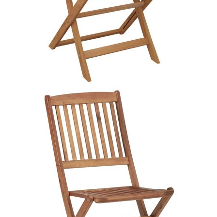
Време за доставка: 5 до 9 дни
Безплатна доставка до адрес при плащане по банков път
EAN code:
8720286460047
Размери на стола:
48,5 x 57 x 91 см (Ш x Д x В)
Материал на стола:
Акациево дърво масив с маслено
покритие
Размери на възглавницата:
40 x 40 x 4 см (Д х Ш x Деб)
Цвят на възглавницата:
Сив
Материал на
Текстил (100% полиестер)
възглавницата:
Купи на изплащане
Credit calculator
Сгъваеми столове 8 бр. с възглавници от масивна
акациева дървесина