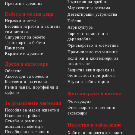
Търговия на дребно
Превозни средства
Маркетинг и реклама
Бебета и малки деца
Детектиращи устройства
Табели
Играчки и игри
Бебешки играчки и активна
Агрикултура
гимнастика
Горско стопанство и
Сигурност за бебето
дърводобив
Транспорт за бебето
Фризьорство и козметика
Памперси
Промишлено съхранение
Кърмене и хранене
Колички и контейнери за
Дрехи и аксесоари
почистване
Защитна екипировка за
Облекло
безопасност при работа
Аксесоари за облекло
Костюми и аксесоари
Наука и лаборатории
Ръчни чанти, портфейли и
куфари
Фотоапарати и оптика
Фотография
За домашните любимци
Фотоапарати и оптични
Пособия за малки животни
аксесоари
Изделия за рибки
Стълби и рампи за
Изкуство и забавление
домашни любимци
Пособия за сресване и
Хобита и творчески занаяти