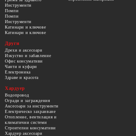
Инструменти
Помпи
Помпи
Инструменти
Катинари и ключове
Катинари и ключове
Други
Дрехи и аксесоари
Изкуство и забавление
Офис консумативи
Чанти и куфари
Електроника
Здраве и красота
Хардуер
Водопровод
Огради и заграждения
Аксесоари за инструменти
Електрическо захранване
Отопление, вентилация и
климатични системи
Строителни консумативи
Хардуер аксесоари