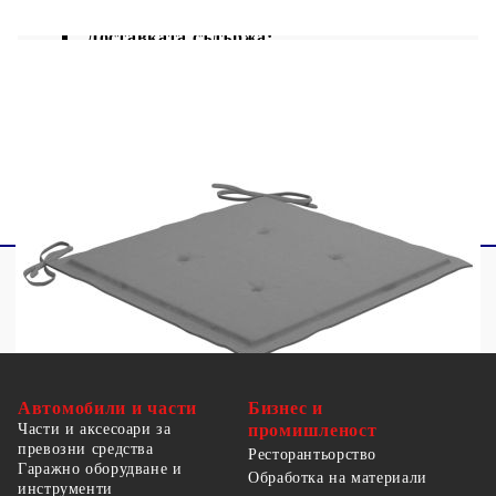
Доставката съдържа:
8 x Сгъваеми стола
8 x Възглавници за сядане
Максимално 110 кг на седалка.
Автомобили и части
Бизнес и
Части и аксесоари за
промишленост
превозни средства
Ресторантьорство
Гаражно оборудване и
Обработка на материали
инструменти