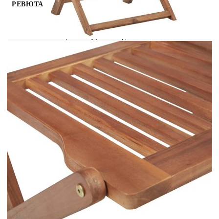
РЕВЮТА
Тези сгъваеми столове от акациево дърво масив
с възглавници осигуряват идеалното място за
отдих и наслада на слънцето в градината или
вътрешния двор. Тези градински столове са
изработени от масивна акациева дървесина,
което ги прави здрави и стабилни. Масивното
акациево дърво има силата да понесе тежестта и
да издържи на износването на времето, така че
тези външни столове осигуряват години на
релакс. Освен това столовете могат да се сгъват,
за да се пести място, когато не се използват.
Включените възглавници придават
допълнителен комфорт. Всяка възглавница
разполага с два комплекта връзки, за да се
фиксира плътно върху стола. Забележка: За да
удължите живота на вашите градински мебели,
препоръчваме ви да ги почиствате редовно и да
не ги оставяте ненужно на открито без
защита.Почистване: Използвайте мек сапунен
разтворСъхранение: Ако е възможно,
съхранявайте на хладно и сухо място на
закрито. Ако продуктът се съхранява на