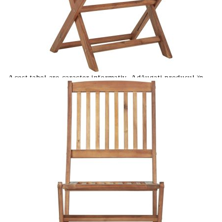
Please select credit institution
Цена на продукта:
€424.00
Extraction of information from credit institutions
Предоставената таблица е с информационна цел.
Добавете продукта в количката си с бутона "Добави в
количката" и при поръчка ще можете да изберете броя
вноски на кредита.
Acest tabel are caracter informativ. Adăugați produsul în
coșul de cumpărături unde veți putea selecta detaliile
cererii de creditare.
Предоставената таблица е с информационна цел.
Добавете продукта в количката си с бутона "Добави в
количката" и при поръчка ще можете да изберете броя
вноски на кредита.
Предоставената таблица е с информационна цел.
Добавете продукта в количката си с бутона "Добави в
количката" и при поръчка ще можете да изберете броя
вноски на кредита.
Предоставената таблица е с информационна цел.
Добавете продукта в количката си с бутона "Добави в