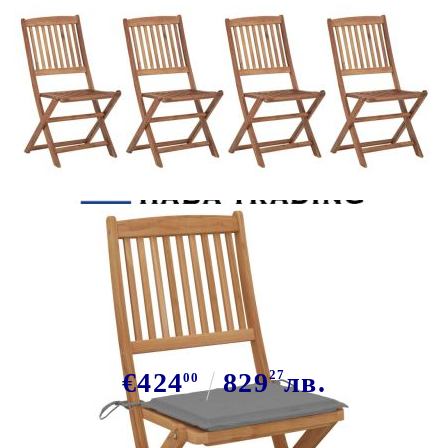
Tweet
Сподели
Сгъваеми столове 8 бр. с
възглавници от масивна акациева
дървесина
€424
829
27
лв.
00
В наличност: 9 бр.