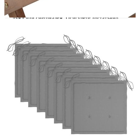
открито, защитете го с водоустойчиво
покривало. Избършете и изсушете излишната
вода или сняг от плоските повърхности след
дъжд или снеговалеж. Осигурете достатъчно
циркулация на въздух, за да избегнете повреди,
свързани с влагата.
Цвят на възглавницата: Сив
Материал на стола: Акациево дърво масив
с маслено покритие
Материал на възглавницата: Текстил (100%
полиестер)
Размери на стола: 48,5 x 57 x 91 см (Ш x Д
x В)
Размери на възглавницата: 40 x 40 x 4 см
(Д х Ш x Деб)
Сгъваем стол
Разполага с 2 комплекта връзки за
фиксиране на възглавницата към седалката
Необходим е монтаж