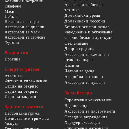
Колички и островни
Аксесоари за битова
шкафове
техника
Маси
Домакински уреди
Пейки
Домакински пособия
Легла и аксесоари
Безопасност при пожар,
Аксесоари за дивани
наводнение и обгазяване
Аксесоари за маси
Аксесоари за столове
Спално бельо и артикули
Футони
Озеленяване
Двор и градина
Възрастни
Аксесоари за камини и
Еротика
печки на дърва
Камини
Спорт и фитнес
Чадъри за дъжд
Атлетика
Аварийна готовност
Фитнес и упражнения
Аксесоари за пушачи
Отдих на открито
Отдих на открито
За майстора
Игри на закрито
Строителни консумативи
Водопровод
Здраве и красота
Аксесоари за инструменти
Персонална грижа
Огради и заграждения
Почистване и грижа за
Хардуер аксесоари
бижута
Строителни материали
Грижа за здравето