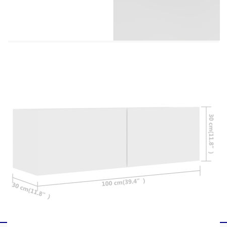
и практичен дизайн. Поставката за телевизор е
прикрепена към стената, което я прави вечно
допълнение към вашия дом. Осигурява
достатъчно отделения за съхранение, което я
прави идеално място за съхранение на всички
ваши книги, списания, DVD дискове или други
предмети. Стерео шкафът е лесен за поддръжка
и почистване с влажна кърпа.
Цвят: Бял
Материал: Инженерно дърво
Размери: 100 x 30 x 30 см (Ш x Д x В)
Необходимо сглобяване: Да
Доставката съдържа:
4 x ТВ шкафа