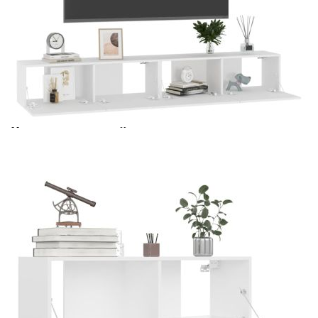
Време за доставка: 5 до 9 дни
Безплатна доставка до адрес при плащане по банков път
Цвят:
Бял
Материал:
Инженерно дърво
Размери:
100 x 30 x 30 см (Ш x Д x В)
EAN code:
8720286569344
Необходимо сглобяване:
Да
Купи на изплащане
Credit calculator
ТВ шкафове, 4 бр, бели, 100x30x30 см, инженерно
дърво
Please select credit institution
Цена на продукта:
€232.00
Extraction of information from credit institutions
Предоставената таблица е с информационна цел.