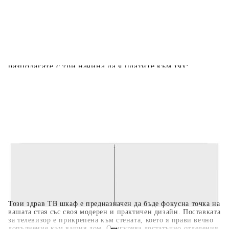
Добавете продукта в количката си с бутона "Добави в
количката" и при поръчка ще можете да изберете броя
вноски на кредита.
Когато плащате с NewPay, всъщност NewPay плаща
поръчката Ви вместо Вас. Вие я получавате и
разполагате с три начина да я платите към тях:
Отложено до 30 дни от момента на изпращане на
поръчката без оскъпяване. За покупки на стойност до
400 лв. / €204,52
Плащане на 4 вноски. Заплащате 20% от стойността на
поръчката си на момента с карта. Останалата сума се
разделя на 3 равни месечни вноски без оскъпяване. За
покупки на стойност до 1000 лв. / €511.31
Плащане на 6 вноски. Стойността на поръчката се
разпределя в 6 равни месечни вноски с оскъпяване. За
покупки на стойност до 2000 лв. / €1022.61
Този здрав ТВ шкаф е предназначен да бъде фокусна точка на
вашата стая със своя модерен и практичен дизайн. Поставката
за телевизор е прикрепена към стената, което я прави вечно
допълнение към вашия дом. Осигурява достатъчно отделения