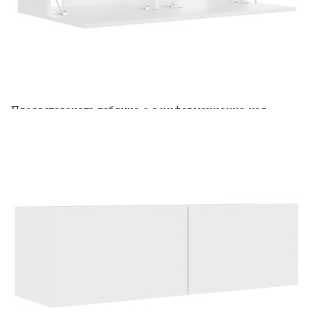
Добавете продукта в количката си с бутона "Добави в
количката" и при поръчка ще можете да изберете броя
вноски на кредита.
Acest tabel are caracter informativ. Adăugați produsul în
coșul de cumpărături unde veți putea selecta detaliile
cererii de creditare.
Предоставената таблица е с информационна цел.
Добавете продукта в количката си с бутона "Добави в
количката" и при поръчка ще можете да изберете броя
вноски на кредита.
Предоставената таблица е с информационна цел.
Добавете продукта в количката си с бутона "Добави в
количката" и при поръчка ще можете да изберете броя
вноски на кредита.
Предоставената таблица е с информационна цел.
Добавете продукта в количката си с бутона "Добави в
количката" и при поръчка ще можете да изберете броя
вноски на кредита.
Предоставената таблица е с информационна цел.