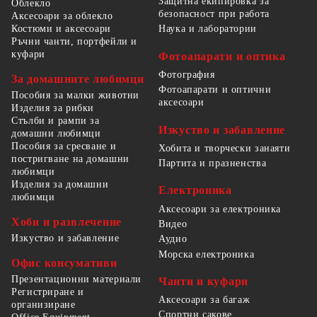
Защитна екипировка за
Облекло
безопасност при работа
Аксесоари за облекло
Костюми и аксесоари
Наука и лаборатории
Ръчни чанти, портфейли и
куфари
Фотоапарати и оптика
Фотография
За домашните любимци
Фотоапарати и оптични
Пособия за малки животни
аксесоари
Изделия за рибки
Стълби и рампи за
Изкуство и забавление
домашни любимци
Пособия за сресване и
Хобита и творчески занаяти
постригване на домашни
Партита и празненства
любимци
Изделия за домашни
Електроника
любимци
Аксесоари за електроника
Хоби и развлечение
Видео
Изкуство и забавление
Аудио
Морска електроника
Офис консумативи
Презентационни материали
Чанти и куфари
Регистриране и
Аксесоари за багаж
организиране
Спортни сакове