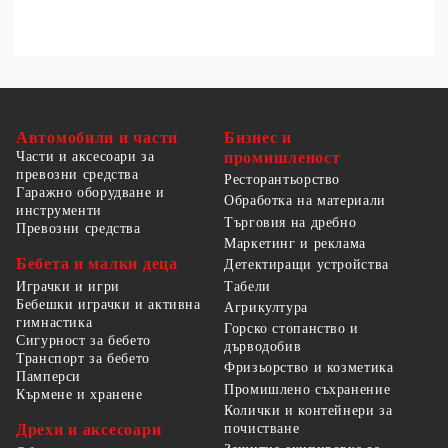
Автомобили и части
Бизнес и
Части и аксесоари за
промишленост
превозни средства
Ресторантьорство
Гаражно оборудване и
Обработка на материали
инструменти
Търговия на дребно
Превозни средства
Маркетинг и реклама
Бебета и малки деца
Детектиращи устройства
Табели
Играчки и игри
Бебешки играчки и активна
Агрикултура
гимнастика
Горско стопанство и
Сигурност за бебето
дърводобив
Транспорт за бебето
Фризьорство и козметика
Памперси
Промишлено съхранение
Кърмене и хранене
Колички и контейнери за
Дрехи и аксесоари
почистване