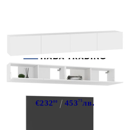
Tweet
Сподели
ТВ шкафове, 4 бр, бели, 100x30x30
см, инженерно дърво
€232
453
75
лв.
00
В наличност: 191 бр.