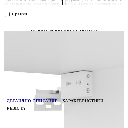
за съхранение, което я прави идеално място за съхранение на
всички ваши книги, списания, DVD дискове или други
предмети. Стерео шкафът е лесен за поддръжка и почистване
Сравни
с влажна кърпа.
ПОРЪЧАЙ БЕЗ РЕГИСТРАЦИЯ
Наш представител ще се свърже с Вас в рамките на работния ден!
3074452
66.160
кг
Оцени продукта
ДЕТАЙЛНО ОПИСАНИЕ
ХАРАКТЕРИСТИКИ
РЕВЮТА
Този здрав ТВ шкаф е предназначен да бъде
фокусна точка на вашата стая със своя модерен