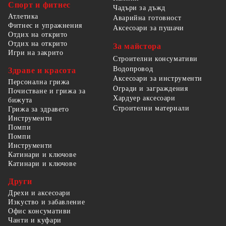
Спорт и фитнес
Чадъри за дъжд
Атлетика
Аварийна готовност
Фитнес и упражнения
Аксесоари за пушачи
Отдих на открито
Отдих на открито
За майстора
Игри на закрито
Строителни консумативи
Водопровод
Здраве и красота
Аксесоари за инструменти
Персонална грижа
Огради и заграждения
Почистване и грижа за
Хардуер аксесоари
бижута
Строителни материали
Грижа за здравето
Инструменти
Помпи
Помпи
Инструменти
Катинари и ключове
Катинари и ключове
Други
Дрехи и аксесоари
Изкуство и забавление
Офис консумативи
Чанти и куфари