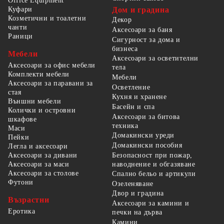
Office Equipment
Куфари
Дом и градина
Козметични и тоалетни
Декор
чанти
Аксесоари за баня
Раници
Сигурност за дома и
бизнеса
Мебели
Аксесоари за осветителни
Аксесоари за офис мебели
тела
Комплекти мебели
Мебели
Аксесоари за паравани за
Осветление
стая
Кухня и хранене
Външни мебели
Басейн и спа
Колички и островни
Аксесоари за битова
шкафове
техника
Маси
Домакински уреди
Пейки
Домакински пособия
Легла и аксесоари
Безопасност при пожар,
Аксесоари за дивани
наводнение и обгазяване
Аксесоари за маси
Аксесоари за столове
Спално бельо и артикули
Футони
Озеленяване
Двор и градина
Възрастни
Аксесоари за камини и
Еротика
печки на дърва
Камини