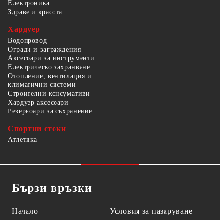
Електроника
Здраве и красота
Хардуер
Водопровод
Огради и заграждения
Аксесоари за инструменти
Електрическо захранване
Отопление, вентилация и
климатични системи
Строителни консумативи
Хардуер аксесоари
Резервоари за съхранение
Спортни стоки
Атлетика
Бързи връзки
Начало
Условия за пазаруване