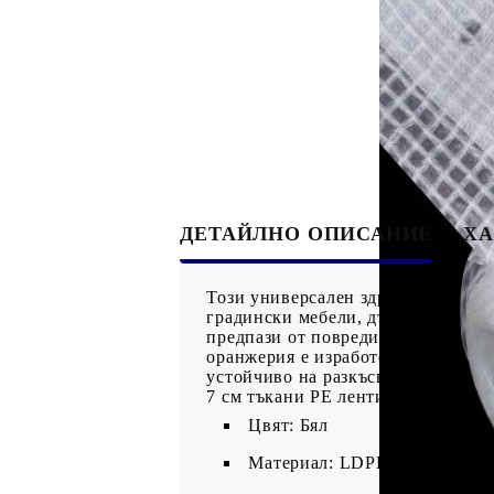
ДЕТАЙЛНО ОПИСАНИЕ
ХА
Този универсален здрав комплект 
градински мебели, дървени трупи,
предпази от повреди. Междувремен
оранжерия е изработено от PE мат
устойчиво на разкъсване, водоуст
7 см тъкани РЕ ленти от двете стр
Цвят: Бял
Материал: LDPE (полиетилен 