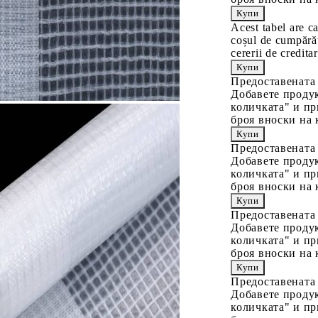
Acest tabel are c
coșul de cumpărăt
cererii de creditar
Предоставената
Добавете продук
количката" и пр
броя вноски на 
Предоставената
Добавете продук
количката" и пр
броя вноски на 
Предоставената
Добавете продук
количката" и пр
броя вноски на 
Предоставената
Добавете продук
количката" и пр