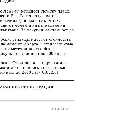
кредита.
 с NewPay, всъщност NewPay плаща
есто Вас. Вие я получавате и
ри начина да я платите към тях:
 дни от момента на изпращане на
скъпяване. За покупки на стойност до
2
носки. Заплащате 20% от стойността
 на момента с карта. Останалата сума
 равни месечни вноски без
покупки на стойност до 1000 лв. /
оски. Стойността на поръчката се
равни месечни вноски с оскъпяване.
тойност до 2000 лв. / €1022.61
ЧАЙ БЕЗ РЕГИСТРАЦИЯ
ще се
ките на
10.480
кг