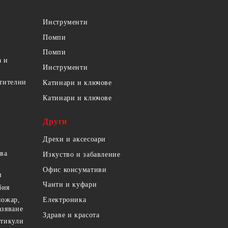
Инструменти
Помпи
Помпи
а и
Инструменти
етителни
Катинари и ключове
Катинари и ключове
Други
Дрехи и аксесоари
ова
Изкуство и забавление
Офис консумативи
и
Чанти и куфари
бия
пожар,
Електроника
азяване
Здраве и красота
ртикули