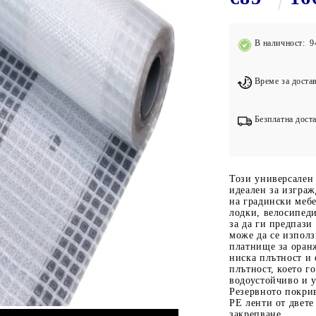
Подложки за фитнес уреди
В
Лостове за набиране
В наличност: 9
Силови кули
Йога и пилатес
Време за достав
Безплатна доста
Този универсален 
идеален за изграж
на градински мебе
лодки, велосипеди
за да ги предпази
може да се използ
платнище за оранж
ниска плътност и 
плътност, което г
водоустойчиво и у
Резервното покри
РЕ ленти от двете
закрепване.