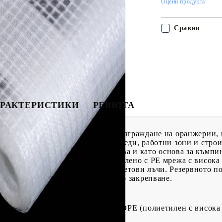
Оцени продукта
Сравни
РАКТЕРИСТИКИ
РЕВЮТА
брезенти тип Лено е идеален за изграждане на оранжерии, 
 ремаркета, коли, лодки, велосипеди, работни зони и строи
но брезентът може да се използва и като основа за къмпи
ериал с ниска плътност и е подсилено с PE мрежа с висока 
ойчиво и устойчиво на ултравиолетови лъчи. Резервното п
ани, на които има отвори за лесно закрепване.
с ниска плътност) с мрежа от HDPE (полиетилен с висока