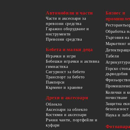
Автомобили и части
Бизнес и
Части и аксесоари за
промишле
превозни средства
Ресторантьо
Гаражно оборудване и
Обработка н
инструменти
Търговия на
Превозни средства
Маркетинг и
Бебета и малки деца
Детектиращи
Играчки и игри
Табели
Бебешки играчки и активна
Агрикултура
гимнастика
Горско стоп
Сигурност за бебето
дърводобив
Транспорт за бебето
Фризьорство
Памперси
Промишлено
Кърмене и хранене
Колички и к
Дрехи и аксесоари
почистване
Защитна еки
Облекло
безопасност
Аксесоари за облекло
Костюми и аксесоари
Наука и лаб
Ръчни чанти, портфейли и
куфари
Фотоапара