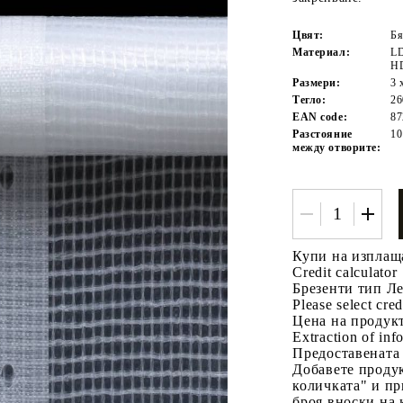
Цвят:
Бя
Материал:
LD
HD
Размери:
3 
Тегло:
26
EAN code:
87
Разстояние
10
между отворите:
Tweet
одели
Купи на изплащ
Credit calculator
Брезенти тип Лен
Please select cred
Цена на продукт
Extraction of info
Предоставената
Добавете продук
количката" и пр
броя вноски на 