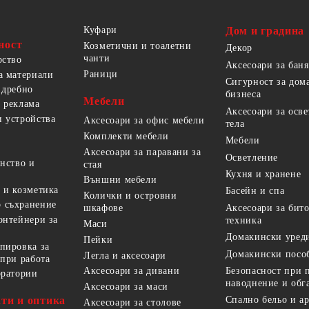
Куфари
Дом и градина
ност
Козметични и тоалетни
Декор
чанти
рство
Аксесоари за баня
Раници
а материали
Сигурност за дом
 дребно
бизнеса
Мебели
 реклама
Аксесоари за осв
 устройства
Аксесоари за офис мебели
тела
Комплекти мебели
Мебели
Аксесоари за паравани за
Осветление
анство и
стая
Кухня и хранене
Външни мебели
 и козметика
Басейн и спа
Колички и островни
 съхранение
Аксесоари за бит
шкафове
онтейнери за
техника
Маси
Домакински уред
Пейки
пировка за
Домакински посо
Легла и аксесоари
 при работа
Безопасност при 
Аксесоари за дивани
оратории
наводнение и обг
Аксесоари за маси
ти и оптика
Спално бельо и а
Аксесоари за столове