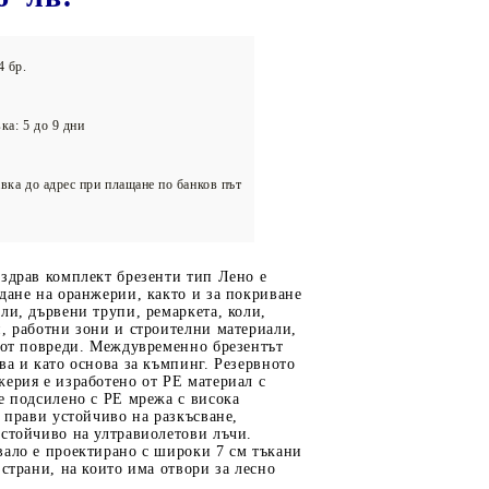
олейбол
4 бр.
ка: 5 до 9 дни
вка до адрес при плащане по банков път
здрав комплект брезенти тип Лено е
дане на оранжерии, както и за покриване
ли, дървени трупи, ремаркета, коли,
, работни зони и строителни материали,
 от повреди. Междувременно брезентът
ва и като основа за къмпинг. Резервното
ерия е изработено от PE материал с
е подсилено с PE мрежа с висока
о прави устойчиво на разкъсване,
стойчиво на ултравиолетови лъчи.
вало е проектирано с широки 7 см тъкани
 страни, на които има отвори за лесно