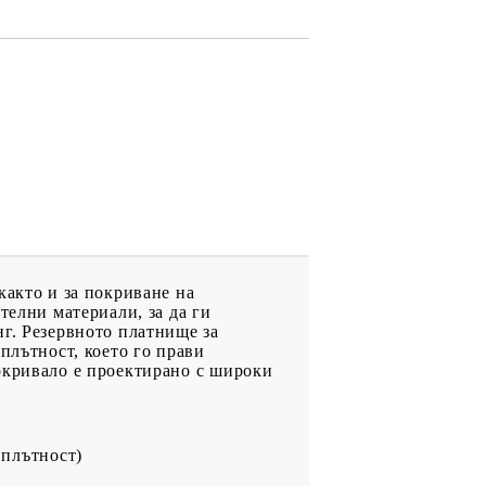
както и за покриване на
телни материали, за да ги
нг. Резервното платнище за
плътност, което го прави
окривало е проектирано с широки
 плътност)