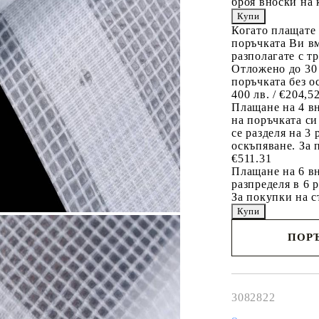
броя вноски на 
Когато плащате
поръчката Ви вм
разполагате с т
Отложено до 30
поръчката без о
400 лв. / €204,5
Плащане на 4 в
на поръчката си
се разделя на 3
оскъпяване. За 
€511.31
Плащане на 6 вн
разпределя в 6 
За покупки на с
ПОРЪ
Наш представител 
свърже с Вас в рам
работния ден!
3082822