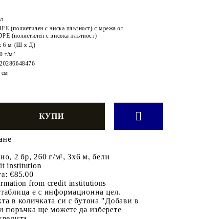
л
PE (полиетилен с ниска плътност) с мрежа от
PE (полиетилен с висока плътност)
x 6 м (Ш x Д)
0 г/м²
20286648476
 см
ане
о, 2 бр, 260 г/м², 3x6 м, бели
it institution
а:
€85.00
rmation from credit institutions
 таблица е с информационна цел.
та в количката си с бутона "Добави в
и поръчка ще можете да изберете
кредита.