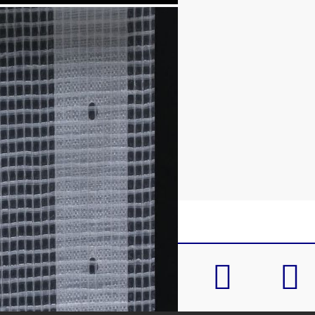
ироките 7 см тъкани РТ ленти
10 см
ода