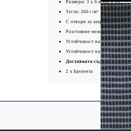
Размери: 3 x 6 м (Ш x Д)
Тегло: 260 г/м²
С отвори за закрепване на ш
Разстояние между отворите: 
Устойчивост на разкъсване
Устойчивост на UV лъчи и в
Доставката съдържа:
2 х Брезента