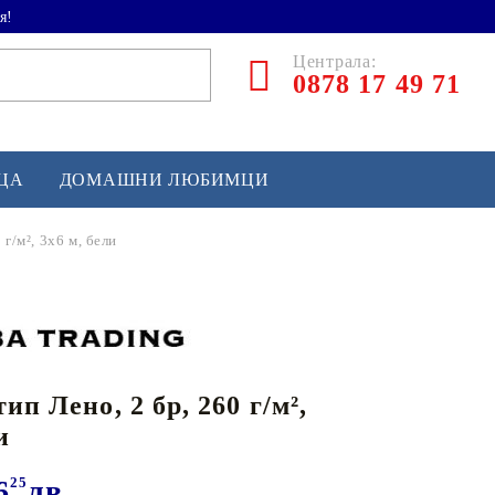
я!
Централа:
0878 17 49 71
ЕЦА
ДОМАШНИ ЛЮБИМЦИ
 г/м², 3x6 м, бели
ТЛЕТИКА
аскетбол
кс и бойни изкуства
ип Лено, 2 бр, 260 г/м²,
йзбол и софтбол
и
кей и лакрос
сновно спортно оборудване
6
25
лв.