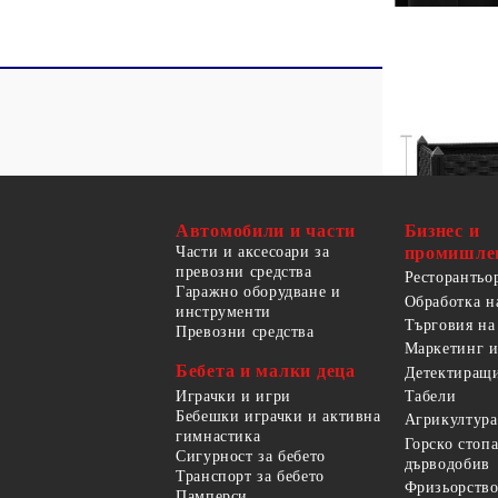
Автомобили и части
Бизнес и
Части и аксесоари за
промишле
превозни средства
Ресторантьо
Гаражно оборудване и
Обработка н
инструменти
Търговия на
Превозни средства
Маркетинг и
Бебета и малки деца
Детектиращи
Играчки и игри
Табели
Бебешки играчки и активна
Агрикултура
гимнастика
Горско стоп
Сигурност за бебето
дърводобив
Транспорт за бебето
Фризьорство
Памперси