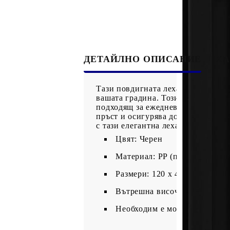
ДЕТАЙЛНО ОПИСАНИЕ
ХА
Тази повдигната леха е отличен и
вашата градина. Този плантер, сна
подходящ за ежедневна употреба н
пръст и осигурява достатъчно мяс
с тази елегантна леха за засаждане
Цвят: Черен
Материал: PP (полипропилен
Размери: 120 x 40 х 71 см (Д 
Вътрешна височина: 15 см
Необходим е монтаж