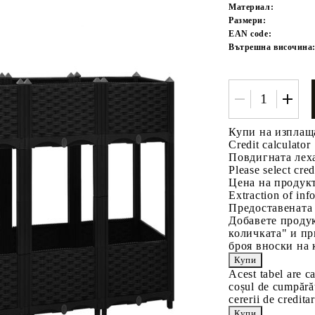
Материал:
Размери:
EAN code:
Вътрешна височина
Купи на изплащ
Tweet
одели
Credit calculator
Повдигната лех
Please select cred
Цена на продукт
Extraction of info
Предоставената
Добавете продук
количката" и пр
броя вноски на 
Acest tabel are c
coșul de cumpărăt
cererii de creditar