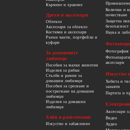
Промишлено
Кърмене и хранене
Колички и к
Дрехи и аксесоари
почистване
Защитна еки
Облекло
безопасност
Аксесоари за облекло
Костюми и аксесоари
Наука и лаб
Ръчни чанти, портфейли и
куфари
Фотоапара
Фотография
За домашните
Фотоапарати
любимци
аксесоари
Пособия за малки животни
Изделия за рибки
Изкуство 
Стълби и рампи за
домашни любимци
Хобита и тв
Пособия за сресване и
занаяти
постригване на домашни
Партита и п
любимци
Изделия за домашни
Електрон
любимци
Аксесоари з
Хоби и развлечение
Видео
Изкуство и забавление
Аудио