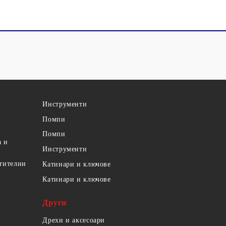
Инструменти
Помпи
Помпи
а и
Инструменти
етителни
Катинари и ключове
Катинари и ключове
Други
Дрехи и аксесоари