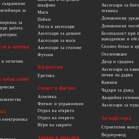
 съхранение
Аксесоари за бит
шкафове
онтейнери за
техника
Маси
Домакински уред
Пейки
пировка за
Домакински посо
Легла и аксесоари
 при работа
Безопасност при 
Аксесоари за дивани
оратории
наводнение и обг
Аксесоари за маси
ти и оптика
Спално бельо и а
Аксесоари за столове
Озеленяване
Футони
 и оптични
Двор и градина
Възрастни
Аксесоари за кам
печки на дърва
Еротика
и забавление
Камини
орчески
Спорт и фитнес
Чадъри за дъжд
Атлетика
Аварийна готовно
разненства
Фитнес и упражнения
Аксесоари за пуш
Отдих на открито
ика
За майстора
Отдих на открито
а електроника
Игри на закрито
Строителни конс
Водопровод
Здраве и красота