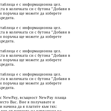
 таблица е с информационна цел.
та в количката си с бутона "Добави в
и поръчка ще можете да изберете
кредита.
 таблица е с информационна цел.
та в количката си с бутона "Добави в
и поръчка ще можете да изберете
кредита.
 таблица е с информационна цел.
та в количката си с бутона "Добави в
и поръчка ще можете да изберете
кредита.
 таблица е с информационна цел.
та в количката си с бутона "Добави в
и поръчка ще можете да изберете
кредита.
 с NewPay, всъщност NewPay плаща
есто Вас. Вие я получавате и
ри начина да я платите към тях:
 дни от момента на изпращане на