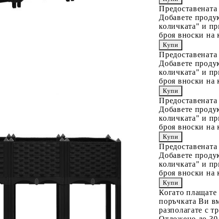
Предоставената
Добавете продук
количката" и пр
броя вноски на 
Предоставената
Добавете продук
количката" и пр
броя вноски на 
Предоставената
Добавете продук
количката" и пр
броя вноски на 
Предоставената
Добавете продук
количката" и пр
броя вноски на 
Когато плащате
поръчката Ви вм
разполагате с т
Отложено до 30