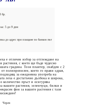
олейбол
8 бр.
ка: 5 до 9 дни
вка до адрес при плащане по банков път
еха е отличен избор за отглеждане на
и растения, с което ще бъде чудесно
шата градина. Този плантер, снабден с 2
н от полипропилен, което го прави здрав,
 подходящ за ежедневна употреба на
ата леха е достатъчно дълбока и широка,
мо количество пръст и осигурява
за вашите растения, зеленчуци, билки и
рекрасен фон за вашите растения с тази
 засаждане!
Черен