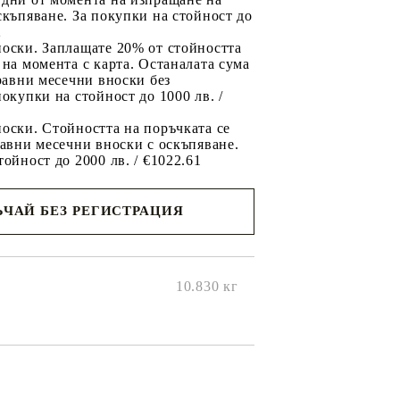
скъпяване. За покупки на стойност до
2
носки. Заплащате 20% от стойността
 на момента с карта. Останалата сума
 равни месечни вноски без
покупки на стойност до 1000 лв. /
оски. Стойността на поръчката се
равни месечни вноски с оскъпяване.
тойност до 2000 лв. / €1022.61
ЧАЙ БЕЗ РЕГИСТРАЦИЯ
ще се
ките на
10.830
кг