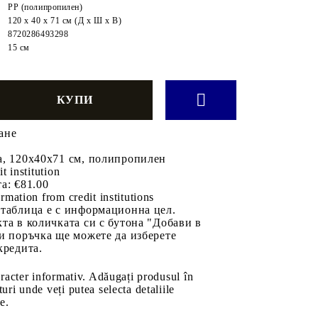
PP (полипропилен)
120 x 40 х 71 см (Д х Ш х В)
8720286493298
:
15 см
ане
а, 120x40x71 см, полипропилен
it institution
а:
€81.00
rmation from credit institutions
 таблица е с информационна цел.
та в количката си с бутона "Добави в
и поръчка ще можете да изберете
кредита.
aracter informativ. Adăugați produsul în
uri unde veți putea selecta detaliile
e.