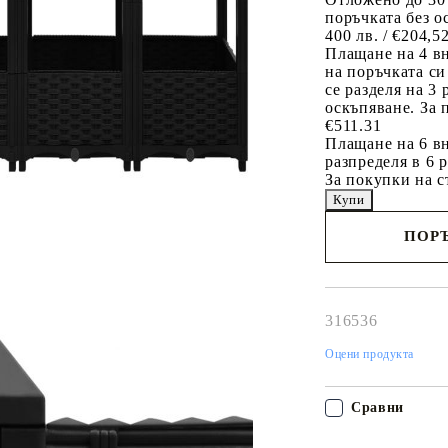
поръчката без о
400 лв. / €204,5
Плащане на 4 в
на поръчката си
се разделя на 3
оскъпяване. За 
€511.31
Плащане на 6 вн
разпределя в 6 
За покупки на с
ПОРЪ
Наш представител 
свърже с Вас в рам
работния ден!
316536
Оцени продукта
Сравни