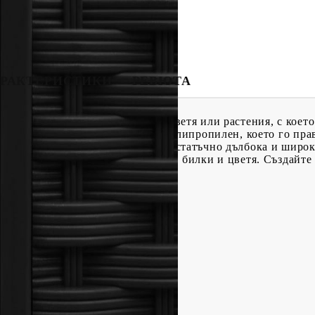
РАКТЕРИСТИКИ
РЕВЮТА
збор за отглеждане на различни цветя или растения, с коет
бден с 2 рафта, е изработен от полипропилен, което го пра
а открито. Градинската леха е достатъчно дълбока и широк
то за вашите растения, зеленчуци, билки и цветя. Създайте
!
)
х Ш х В)