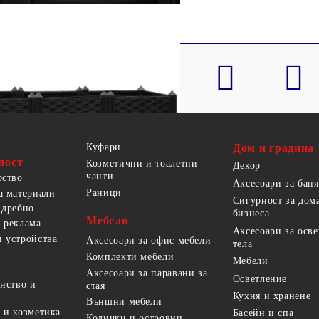
Куфари
Дом и градина
ност
Козметични и тоалетни
Декор
чанти
рство
Аксесоари за баня
Раници
а материали
Сигурност за дом
 дребно
бизнеса
Мебели
 реклама
Аксесоари за осв
 устройства
Аксесоари за офис мебели
тела
Комплекти мебели
Мебели
Аксесоари за паравани за
Осветление
анство и
стая
Кухня и хранене
Външни мебели
 и козметика
Басейн и спа
Колички и островни