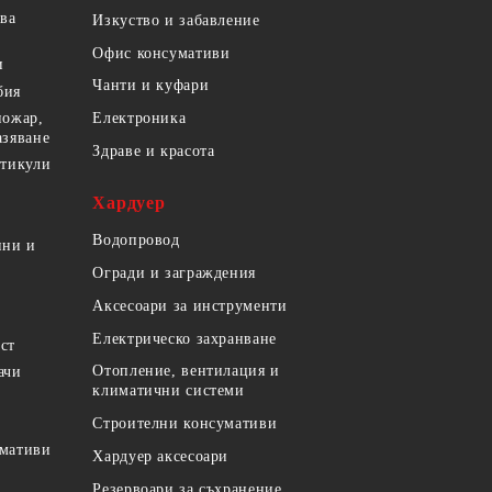
ова
Изкуство и забавление
Офис консумативи
и
Чанти и куфари
бия
пожар,
Електроника
азяване
Здраве и красота
ртикули
Хардуер
Водопровод
ини и
Огради и заграждения
Аксесоари за инструменти
Електрическо захранване
ст
Отопление, вентилация и
ачи
климатични системи
Строителни консумативи
умативи
Хардуер аксесоари
Резервоари за съхранение