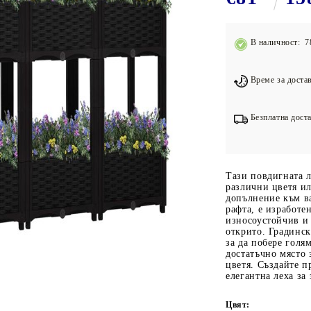
Подложки за фитнес уреди
В
Лостове за набиране
В наличност: 7
Силови кули
Йога и пилатес
Време за достав
Безплатна доста
Тази повдигната л
различни цветя ил
допълнение към ва
рафта, е изработе
износоустойчив и
открито. Градинск
за да побере голя
достатъчно място 
цветя. Създайте п
елегантна леха за
Цвят: