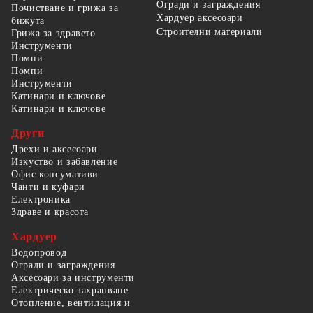
Огради и заграждения
Почистване и грижа за
Хардуер аксесоари
бижута
Строителни материали
Грижа за здравето
Инструменти
Помпи
Помпи
Инструменти
Катинари и ключове
Катинари и ключове
Други
Дрехи и аксесоари
Изкуство и забавление
Офис консумативи
Чанти и куфари
Електроника
Здраве и красота
Хардуер
Водопровод
Огради и заграждения
Аксесоари за инструменти
Електрическо захранване
Отопление, вентилация и