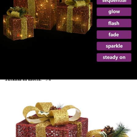
Време за доставка: 5 до 9 дни
Безплатна доставка до адрес при плащане по банков път
Цвят:
Червено и златно
Материал:
Плат
EAN code:
8720286414583
Мощност:
5 W
Напрежение:
DC 5 V
Дължина на кабела:
5 м
Цвят на светлината:
Студено бяла
Размери (S):
11 x 11 x 11 см (Д x Ш x В)
Размери (L):
20 x 20 x 20 см (Д х Ш х В)
Размери (M):
13,5 x 13,5 x 13,5 см (Д x Ш x В)
Купи на изплащане
Credit calculator
Декоративни коледни подаръци, 3 бр, червени, за