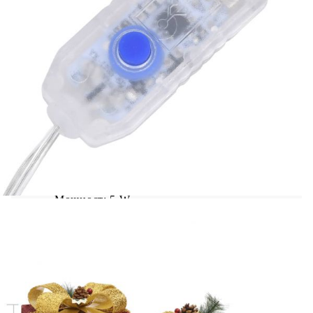
като кабелът и продуктът са водоустойчиви.
Цвят: Червено и златно
Цвят на светлината: Студено бяла
Материал: Плат
Размери (L): 20 x 20 x 20 см (Д х Ш х В)
Размери (M): 13,5 x 13,5 x 13,5 см (Д x Ш x
В)
Размери (S): 11 x 11 x 11 см (Д x Ш x В)
Напрежение: DC 5 V
Мощност: 5 W
Дължина на кабела: 5 м
С 60 броя светодиоди
Здрава и лъскава материя
За употреба на закрито и открито