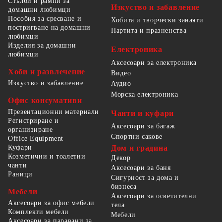
Стълби и рампи за
Изкуство и забавление
домашни любимци
Пособия за сресване и
Хобита и творчески занаяти
постригване на домашни
Партита и празненства
любимци
Изделия за домашни
Електроника
любимци
Аксесоари за електроника
Хоби и развлечение
Видео
Изкуство и забавление
Аудио
Морска електроника
Офис консумативи
Презентационни материали
Чанти и куфари
Регистриране и
Аксесоари за багаж
организиране
Спортни сакове
Office Equipment
Куфари
Дом и градина
Козметични и тоалетни
Декор
чанти
Аксесоари за баня
Раници
Сигурност за дома и
бизнеса
Мебели
Аксесоари за осветителни
Аксесоари за офис мебели
тела
Комплекти мебели
Мебели
Аксесоари за паравани за