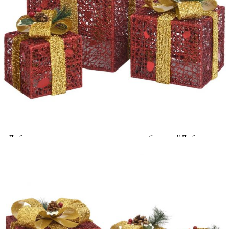
открито/закрито
Please select credit institution
Цена на продукта:
€32.00
Extraction of information from credit institutions
Предоставената таблица е с информационна цел.
Добавете продукта в количката си с бутона "Добави в
количката" и при поръчка ще можете да изберете броя
вноски на кредита.
Acest tabel are caracter informativ. Adăugați produsul în
coșul de cumpărături unde veți putea selecta detaliile
cererii de creditare.
Предоставената таблица е с информационна цел.
Добавете продукта в количката си с бутона "Добави в
количката" и при поръчка ще можете да изберете броя
вноски на кредита.
Предоставената таблица е с информационна цел.
Добавете продукта в количката си с бутона "Добави в
количката" и при поръчка ще можете да изберете броя
вноски на кредита.
Предоставената таблица е с информационна цел.