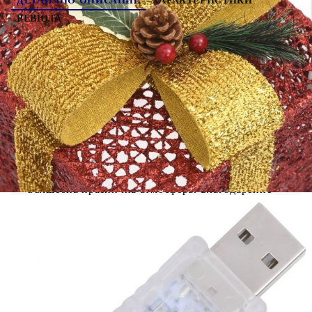
ДЕТАЙЛНО ОПИСАНИЕ
ХАРАКТЕРИСТИКИ
РЕВЮТА
Създайте нотка на блясък в дома си тази Коледа
с тези подаръчни кутии! Изработени от здрав и
лъскав плат, тези светещи кутии са перфектно
издръжливи. Коледната кутия разполага с 60
LED светлини, които са енергийно ефективни и
дълготрайни. Проектирано с 8 различни
светлинни ефекта: комбинация от всички
ефекти, бавно светене, трептене/мигане, на
вълни, преследване/течаща вода,
последователно, постоянно включено и бавно
избледняване, то свети красиво и създава
вълшебна празнична атмосфера. Благодарение
на стифиращия дизайн се съхранява лесно и
удобно. Красивата панделка е подвижна.
Забележка: Продуктът има USB конектор, но не
е включен сертифициран източник на
захранване от 5V USB Включеният USB не е
водоустойчив, така че тази част трябва да
избягва досега с вода, но благодарение на
удължителния кабел от 5 м тези коледни
подаръци могат да се използват на открито, тъй