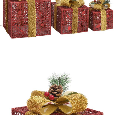
Добавете продукта в количката си с бутона "Добави в
количката" и при поръчка ще можете да изберете броя
вноски на кредита.
Предоставената таблица е с информационна цел.
Добавете продукта в количката си с бутона "Добави в
количката" и при поръчка ще можете да изберете броя
вноски на кредита.
Когато плащате с NewPay, всъщност NewPay плаща
поръчката Ви вместо Вас. Вие я получавате и
разполагате с три начина да я платите към тях:
Отложено до 30 дни от момента на изпращане на
поръчката без оскъпяване. За покупки на стойност до
400 лв. / €204,52
Плащане на 4 вноски. Заплащате 20% от стойността на
поръчката си на момента с карта. Останалата сума се
разделя на 3 равни месечни вноски без оскъпяване. За
покупки на стойност до 1000 лв. / €511.31
Плащане на 6 вноски. Стойността на поръчката се
разпределя в 6 равни месечни вноски с оскъпяване. За
покупки на стойност до 2000 лв. / €1022.61