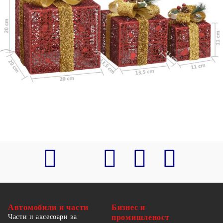
Доставката съдържа:
3 x Подаръчни кутии
Този продукт се захранва с DC 5V, но
сертифицираният 5V USB източник на
захранване не е включен в комплекта. По-
високото напрежение може да доведе до
прегряване на устройството и да доведе до
повреда на устройството и потенциален риск от
прегряване и пожар.
Автомобили и части
Бизнес и
Части и аксесоари за
промишленост