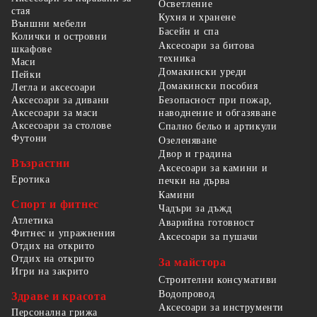
Осветление
стая
Кухня и хранене
Външни мебели
Басейн и спа
Колички и островни
Аксесоари за битова
шкафове
техника
Маси
Домакински уреди
Пейки
Домакински пособия
Легла и аксесоари
Безопасност при пожар,
Аксесоари за дивани
наводнение и обгазяване
Аксесоари за маси
Аксесоари за столове
Спално бельо и артикули
Футони
Озеленяване
Двор и градина
Възрастни
Аксесоари за камини и
Еротика
печки на дърва
Камини
Спорт и фитнес
Чадъри за дъжд
Атлетика
Аварийна готовност
Фитнес и упражнения
Аксесоари за пушачи
Отдих на открито
Отдих на открито
За майстора
Игри на закрито
Строителни консумативи
Водопровод
Здраве и красота
Аксесоари за инструменти
Персонална грижа