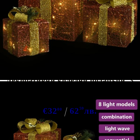
Tweet
Сподели
Декоративни коледни подаръци, 3
бр, червени, за открито/закрито
€32
62
59
лв.
00
В наличност: 43 бр.