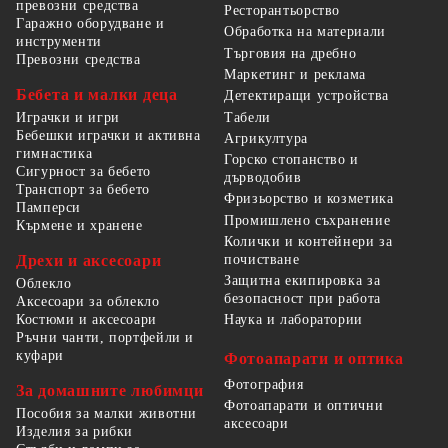
превозни средства
Ресторантьорство
Гаражно оборудване и
Обработка на материали
инструменти
Търговия на дребно
Превозни средства
Маркетинг и реклама
Бебета и малки деца
Детектиращи устройства
Табели
Играчки и игри
Бебешки играчки и активна
Агрикултура
гимнастика
Горско стопанство и
Сигурност за бебето
дърводобив
Транспорт за бебето
Фризьорство и козметика
Памперси
Промишлено съхранение
Кърмене и хранене
Колички и контейнери за
Дрехи и аксесоари
почистване
Защитна екипировка за
Облекло
безопасност при работа
Аксесоари за облекло
Костюми и аксесоари
Наука и лаборатории
Ръчни чанти, портфейли и
куфари
Фотоапарати и оптика
Фотография
За домашните любимци
Фотоапарати и оптични
Пособия за малки животни
аксесоари
Изделия за рибки