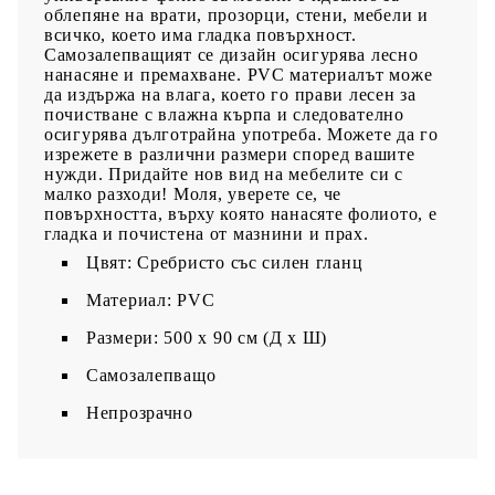
облепяне на врати, прозорци, стени, мебели и
всичко, което има гладка повърхност.
Самозалепващият се дизайн осигурява лесно
нанасяне и премахване. PVC материалът може
да издържа на влага, което го прави лесен за
почистване с влажна кърпа и следователно
осигурява дълготрайна употреба. Можете да го
изрежете в различни размери според вашите
нужди. Придайте нов вид на мебелите си с
малко разходи! Моля, уверете се, че
повърхността, върху която нанасяте фолиото, е
гладка и почистена от мазнини и прах.
Цвят: Сребристо със силен гланц
Материал: PVC
Размери: 500 x 90 см (Д х Ш)
Самозалепващо
Непрозрачно