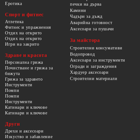
Еротика
печки на дърва
Камини
Спорт и фитнес
Чадъри за дъжд
Атлетика
Аварийна готовност
Фитнес и упражнения
Аксесоари за пушачи
Отдих на открито
Отдих на открито
За майстора
Игри на закрито
Строителни консумативи
Водопровод
Здраве и красота
Аксесоари за инструменти
Персонална грижа
Огради и заграждения
Почистване и грижа за
Хардуер аксесоари
бижута
Строителни материали
Грижа за здравето
Инструменти
Помпи
Помпи
Инструменти
Катинари и ключове
Катинари и ключове
Други
Дрехи и аксесоари
Изкуство и забавление