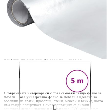
количката" и при поръчка ще можете да изберете броя
вноски на кредита.
Когато плащате с NewPay, всъщност NewPay плаща
поръчката Ви вместо Вас. Вие я получавате и
разполагате с три начина да я платите към тях:
Отложено до 30 дни от момента на изпращане на
поръчката без оскъпяване. За покупки на стойност до
400 лв. / €204,52
Плащане на 4 вноски. Заплащате 20% от стойността на
поръчката си на момента с карта. Останалата сума се
разделя на 3 равни месечни вноски без оскъпяване. За
покупки на стойност до 1000 лв. / €511.31
Плащане на 6 вноски. Стойността на поръчката се
разпределя в 6 равни месечни вноски с оскъпяване. За
покупки на стойност до 2000 лв. / €1022.61
Осъвременете интериора си с това самозалепващо фолио за
мебели! Това универсално фолио за мебели е идеално за
облепяне на врати, прозорци, стени, мебели и всичко, което
има гладка повърхност. Самозалепващият се дизайн
осигурява лесно нанасяне и премахване. PVC материалът