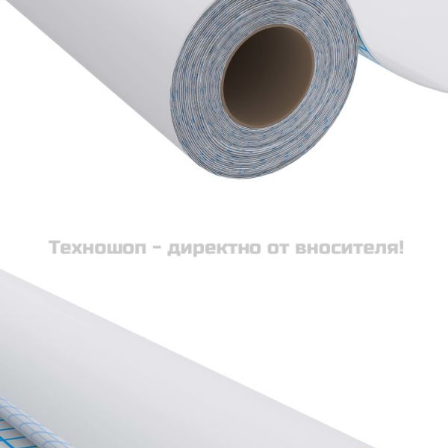
Време за доставка: 5 до 9 дни
Безплатна доставка до адрес при плащане по банков път
Цвят:
Сребристо със силен гланц
Материал:
PVC
Размери:
500 x 90 см (Д х Ш)
EAN code:
8720286224953
Купи на изплащане
Credit calculator
Самозалепващо фолио за мебели, сребрист гланц,
500х90 см, PVC
Please select credit institution
Цена на продукта:
€13.00
Extraction of information from credit institutions
Предоставената таблица е с информационна цел.
Добавете продукта в количката си с бутона "Добави в