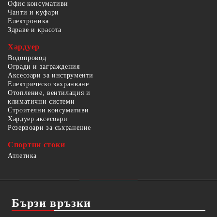
Офис консумативи
Чанти и куфари
Електроника
Здраве и красота
Хардуер
Водопровод
Огради и заграждения
Аксесоари за инструменти
Електрическо захранване
Отопление, вентилация и
климатични системи
Строителни консумативи
Хардуер аксесоари
Резервоари за съхранение
Спортни стоки
Атлетика
Бързи връзки