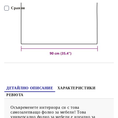
може да издържа на влага, което го прави лесен за
почистване с влажна кърпа и следователно осигурява
Сравни
дълготрайна употреба. Можете да го изрежете в различни
размери според вашите нужди. Придайте нов вид на
мебелите си с малко разходи! Моля, уверете се, че
ПОРЪЧАЙ БЕЗ РЕГИСТРАЦИЯ
повърхността, върху която нанасяте фолиото, е гладка и
почистена от мазнини и прах.
Наш представител ще се свърже с Вас в рамките на работния ден!
326148
0.700
кг
Оцени продукта
ДЕТАЙЛНО ОПИСАНИЕ
ХАРАКТЕРИСТИКИ
РЕВЮТА
Осъвременете интериора си с това
самозалепващо фолио за мебели! Това
универсално фолио за мебели е идеално за