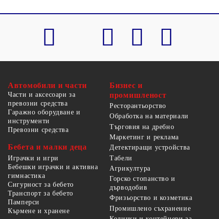
Автомобили и части
Бизнес и
Части и аксесоари за
промишленост
превозни средства
Ресторантьорство
Гаражно оборудване и
Обработка на материали
инструменти
Търговия на дребно
Превозни средства
Маркетинг и реклама
Бебета и малки деца
Детектиращи устройства
Табели
Играчки и игри
Бебешки играчки и активна
Агрикултура
гимнастика
Горско стопанство и
Сигурност за бебето
дърводобив
Транспорт за бебето
Фризьорство и козметика
Памперси
Промишлено съхранение
Кърмене и хранене
Колички и контейнери за