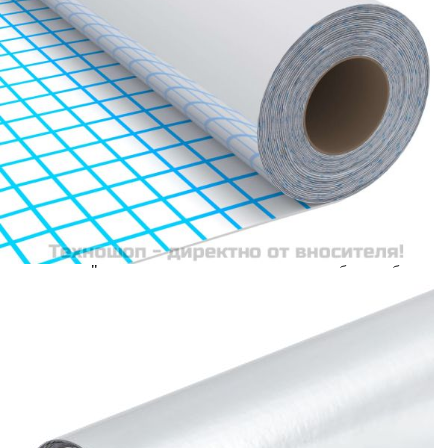
количката" и при поръчка ще можете да изберете броя
вноски на кредита.
Acest tabel are caracter informativ. Adăugați produsul în
coșul de cumpărături unde veți putea selecta detaliile
cererii de creditare.
Предоставената таблица е с информационна цел.
Добавете продукта в количката си с бутона "Добави в
количката" и при поръчка ще можете да изберете броя
вноски на кредита.
Предоставената таблица е с информационна цел.
Добавете продукта в количката си с бутона "Добави в
количката" и при поръчка ще можете да изберете броя
вноски на кредита.
Предоставената таблица е с информационна цел.
Добавете продукта в количката си с бутона "Добави в
количката" и при поръчка ще можете да изберете броя
вноски на кредита.
Предоставената таблица е с информационна цел.
Добавете продукта в количката си с бутона "Добави в