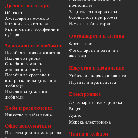
Дрехи и аксесоари
почистване
Защитна екипировка за
Облекло
безопасност при работа
Аксесоари за облекло
Костюми и аксесоари
Наука и лаборатории
Ръчни чанти, портфейли и
куфари
Фотоапарати и оптика
Фотография
За домашните любимци
Фотоапарати и оптични
Пособия за малки животни
аксесоари
Изделия за рибки
Стълби и рампи за
Изкуство и забавление
домашни любимци
Пособия за сресване и
Хобита и творчески занаяти
постригване на домашни
Партита и празненства
любимци
Изделия за домашни
Електроника
любимци
Аксесоари за електроника
Хоби и развлечение
Видео
Изкуство и забавление
Аудио
Морска електроника
Офис консумативи
Презентационни материали
Чанти и куфари