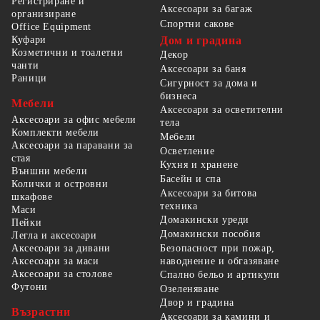
Регистриране и
Аксесоари за багаж
организиране
Спортни сакове
Office Equipment
Куфари
Дом и градина
Козметични и тоалетни
Декор
чанти
Аксесоари за баня
Раници
Сигурност за дома и
бизнеса
Мебели
Аксесоари за осветителни
Аксесоари за офис мебели
тела
Комплекти мебели
Мебели
Аксесоари за паравани за
Осветление
стая
Кухня и хранене
Външни мебели
Басейн и спа
Колички и островни
Аксесоари за битова
шкафове
техника
Маси
Домакински уреди
Пейки
Домакински пособия
Легла и аксесоари
Безопасност при пожар,
Аксесоари за дивани
наводнение и обгазяване
Аксесоари за маси
Аксесоари за столове
Спално бельо и артикули
Футони
Озеленяване
Двор и градина
Възрастни
Аксесоари за камини и