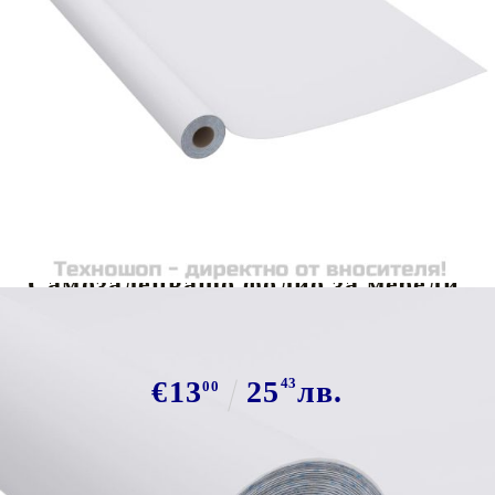
Tweet
Сподели
Самозалепващо фолио за мебели,
сребрист гланц, 500х90 см, PVC
€13
25
43
лв.
00
В наличност: 200 бр.